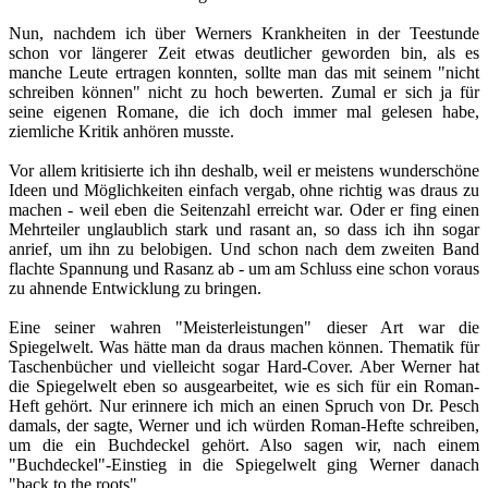
Nun, nachdem ich über Werners Krankheiten in der Teestunde
schon vor längerer Zeit etwas deutlicher geworden bin, als es
manche Leute ertragen konnten, sollte man das mit seinem "nicht
schreiben können" nicht zu hoch bewerten. Zumal er sich ja für
seine eigenen Romane, die ich doch immer mal gelesen habe,
ziemliche Kritik anhören musste.
Vor allem kritisierte ich ihn deshalb, weil er meistens wunderschöne
Ideen und Möglichkeiten einfach vergab, ohne richtig was draus zu
machen - weil eben die Seitenzahl erreicht war. Oder er fing einen
Mehrteiler unglaublich stark und rasant an, so dass ich ihn sogar
anrief, um ihn zu belobigen. Und schon nach dem zweiten Band
flachte Spannung und Rasanz ab - um am Schluss eine schon voraus
zu ahnende Entwicklung zu bringen.
Eine seiner wahren "Meisterleistungen" dieser Art war die
Spiegelwelt. Was hätte man da draus machen können. Thematik für
Taschenbücher und vielleicht sogar Hard-Cover. Aber Werner hat
die Spiegelwelt eben so ausgearbeitet, wie es sich für ein Roman-
Heft gehört. Nur erinnere ich mich an einen Spruch von Dr. Pesch
damals, der sagte, Werner und ich würden Roman-Hefte schreiben,
um die ein Buchdeckel gehört. Also sagen wir, nach einem
"Buchdeckel"-Einstieg in die Spiegelwelt ging Werner danach
"back to the roots".