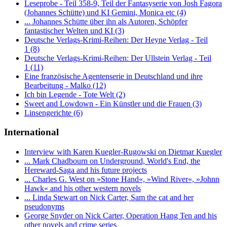
Leseprobe - Teil 358-9, Teil der Fantasyserie von Josh Fagora
(Johannes Schütte) und KI Gemini, Monica etc (4)
... Johannes Schütte über ihn als Autoren, Schöpfer
fantastischer Welten und KI (3)
Deutsche Verlags-Krimi-Reihen: Der Heyne Verlag - Teil
1 (8)
Deutsche Verlags-Krimi-Reihen: Der Ullstein Verlag - Teil
1 (11)
Eine französische Agentenserie in Deutschland und ihre
Bearbeitung - Malko (12)
Ich bin Legende - Tote Welt (2)
Sweet and Lowdown - Ein Künstler und die Frauen (3)
Linsengerichte (6)
International
Interview with Karen Kuegler-Rugowski on Dietmar Kuegler
... Mark Chadbourn on Underground, World's End, the
Hereward-Saga and his future projects
... Charles G. West on »Stone Hand«, »Wind River«, »Johnn
Hawk« and his other western novels
... Linda Stewart on Nick Carter, Sam the cat and her
pseudonyms
George Snyder on Nick Carter, Operation Hang Ten and his
other novels and crime series