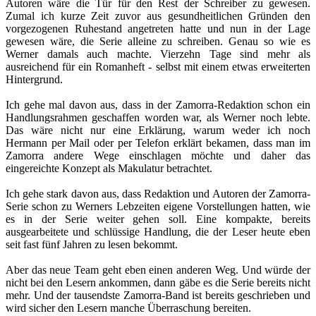
Autoren wäre die Tür für den Rest der Schreiber zu gewesen.
Zumal ich kurze Zeit zuvor aus gesundheitlichen Gründen den
vorgezogenen Ruhestand angetreten hatte und nun in der Lage
gewesen wäre, die Serie alleine zu schreiben. Genau so wie es
Werner damals auch machte. Vierzehn Tage sind mehr als
ausreichend für ein Romanheft - selbst mit einem etwas erweiterten
Hintergrund.
Ich gehe mal davon aus, dass in der Zamorra-Redaktion schon ein
Handlungsrahmen geschaffen worden war, als Werner noch lebte.
Das wäre nicht nur eine Erklärung, warum weder ich noch
Hermann per Mail oder per Telefon erklärt bekamen, dass man im
Zamorra andere Wege einschlagen möchte und daher das
eingereichte Konzept als Makulatur betrachtet.
Ich gehe stark davon aus, dass Redaktion und Autoren der Zamorra-
Serie schon zu Werners Lebzeiten eigene Vorstellungen hatten, wie
es in der Serie weiter gehen soll. Eine kompakte, bereits
ausgearbeitete und schlüssige Handlung, die der Leser heute eben
seit fast fünf Jahren zu lesen bekommt.
Aber das neue Team geht eben einen anderen Weg. Und würde der
nicht bei den Lesern ankommen, dann gäbe es die Serie bereits nicht
mehr. Und der tausendste Zamorra-Band ist bereits geschrieben und
wird sicher den Lesern manche Überraschung bereiten.