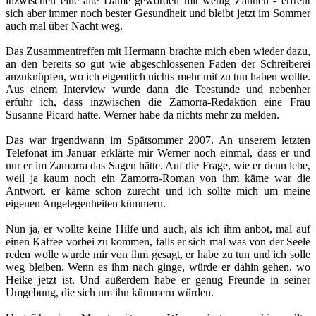
inzwischen eine alte Dame geworden mit wenig Zähnen - erfreut
sich aber immer noch bester Gesundheit und bleibt jetzt im Sommer
auch mal über Nacht weg.
Das Zusammentreffen mit Hermann brachte mich eben wieder dazu,
an den bereits so gut wie abgeschlossenen Faden der Schreiberei
anzuknüpfen, wo ich eigentlich nichts mehr mit zu tun haben wollte.
Aus einem Interview wurde dann die Teestunde und nebenher
erfuhr ich, dass inzwischen die Zamorra-Redaktion eine Frau
Susanne Picard hatte. Werner habe da nichts mehr zu melden.
Das war irgendwann im Spätsommer 2007. An unserem letzten
Telefonat im Januar erklärte mir Werner noch einmal, dass er und
nur er im Zamorra das Sagen hätte. Auf die Frage, wie er denn lebe,
weil ja kaum noch ein Zamorra-Roman von ihm käme war die
Antwort, er käme schon zurecht und ich sollte mich um meine
eigenen Angelegenheiten kümmern.
Nun ja, er wollte keine Hilfe und auch, als ich ihm anbot, mal auf
einen Kaffee vorbei zu kommen, falls er sich mal was von der Seele
reden wolle wurde mir von ihm gesagt, er habe zu tun und ich solle
weg bleiben. Wenn es ihm nach ginge, würde er dahin gehen, wo
Heike jetzt ist. Und außerdem habe er genug Freunde in seiner
Umgebung, die sich um ihn kümmern würden.