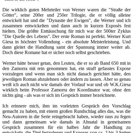
Die wirklich guten Mehrteiler von Werner waren die "Straße der
Götter", seine 200er und 250er Trilogie, die er völlig alleine
entwickelt hat und die "Dynastie der Ewigen", die Werner und ich
zusammen entwickelten und dann auch in kurzen Exposès fest
hielten. Die größte Enttäuschung für mich war der 500ter Zyklus
"Die Quelle des Lebens". Der erste Roman ist perfekt. Werner Kurt
Giesa in höchster Vollendung - ein absolute Meisterleistung. Und
dann gleitet die Handlung samt der Spannung immer weiter ab.
Doch diese Romane hat er sicher noch selbst geschrieben.
Werner hätte besser getan, den Leuten, die er so ab Band 650 mit in
den Zamorra mit rein genommen hat, ein straff gefasstes Expose
vorzulegen und wenn man sich nicht danach gerichtet hätte, den
jeweiligen Roman abzulehnen oder ändern zu lassen. Aber so genau
weiß ich auch nicht wie damals der Vorlauf war und ob W.K.Giesa
wirklich beim Professor Zamorra der Koordinator war, ohne den
nichts ging - als was er sich im Gespräch immer bezeichnete.
Ich erinnere mich, ihm im vorletzten Gespräch den Vorschlag
gemacht zu haben, mit einem großen Rundschlag alles das, was die
Neu-Autoren in die Serie reingebracht haben, wieder raus zu fegen
und dann gemeinsam wie damals in Ahnatal in gemeisamen
Gespräch zusammen für ein halbes Jahr die Handlung zu
entwickeln, die Titel festzulegen und Exposes von ca. 2 bis 3 Seiten