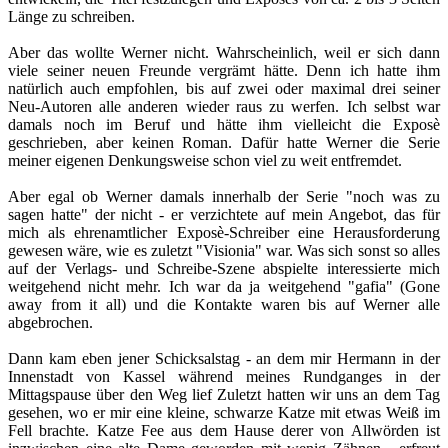
Länge zu schreiben.
Aber das wollte Werner nicht. Wahrscheinlich, weil er sich dann
viele seiner neuen Freunde vergrämt hätte. Denn ich hatte ihm
natürlich auch empfohlen, bis auf zwei oder maximal drei seiner
Neu-Autoren alle anderen wieder raus zu werfen. Ich selbst war
damals noch im Beruf und hätte ihm vielleicht die Exposè
geschrieben, aber keinen Roman. Dafür hatte Werner die Serie
meiner eigenen Denkungsweise schon viel zu weit entfremdet.
Aber egal ob Werner damals innerhalb der Serie "noch was zu
sagen hatte" der nicht - er verzichtete auf mein Angebot, das für
mich als ehrenamtlicher Exposè-Schreiber eine Herausforderung
gewesen wäre, wie es zuletzt "Visionia" war. Was sich sonst so alles
auf der Verlags- und Schreibe-Szene abspielte interessierte mich
weitgehend nicht mehr. Ich war da ja weitgehend "gafia" (Gone
away from it all) und die Kontakte waren bis auf Werner alle
abgebrochen.
Dann kam eben jener Schicksalstag - an dem mir Hermann in der
Innenstadt von Kassel während meines Rundganges in der
Mittagspause über den Weg lief Zuletzt hatten wir uns an dem Tag
gesehen, wo er mir eine kleine, schwarze Katze mit etwas Weiß im
Fell brachte. Katze Fee aus dem Hause derer von Allwörden ist