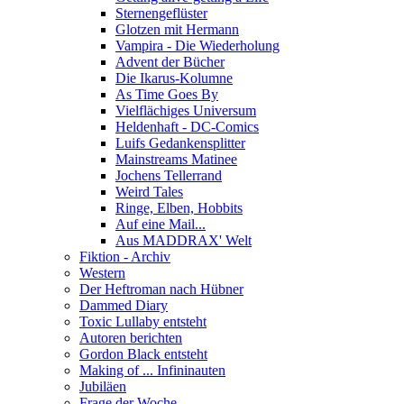
Sternengeflüster
Glotzen mit Hermann
Vampira - Die Wiederholung
Advent der Bücher
Die Ikarus-Kolumne
As Time Goes By
Vielflächiges Universum
Heldenhaft - DC-Comics
Luifs Gedankensplitter
Mainstreams Matinee
Jochens Tellerrand
Weird Tales
Ringe, Elben, Hobbits
Auf eine Mail...
Aus MADDRAX' Welt
Fiktion - Archiv
Western
Der Heftroman nach Hübner
Dammed Diary
Toxic Lullaby entsteht
Autoren berichten
Gordon Black entsteht
Making of ... Infininauten
Jubiläen
Frage der Woche