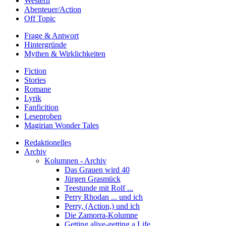
Western
Abenteuer/Action
Off Topic
Frage & Antwort
Hintergründe
Mythen & Wirklichkeiten
Fiction
Stories
Romane
Lyrik
Fanficition
Leseproben
Magirian Wonder Tales
Redaktionelles
Archiv
Kolumnen - Archiv
Das Grauen wird 40
Jürgen Grasmück
Teestunde mit Rolf ...
Perry Rhodan ... und ich
Perry, (Action,) und ich
Die Zamorra-Kolumne
Getting alive-getting a Life