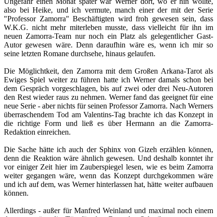
Ungefähr einen Monat später war Werner dort, wo er hin wollte,
also bei Heike, und ich vermute, manch einer der mit der Serie
"Professor Zamorra" Beschäftigten wird froh gewesen sein, dass
W.K.G. nicht mehr miterleben musste, dass vielleicht für ihn im
neuen Zamorra-Team nur noch ein Platz als gelegentlicher Gast-
Autor gewesen wäre. Denn daraufhin wäre es, wenn ich mir so
seine letzten Romane durchsehe, hinaus gelaufen.
Die Möglichtkeit, den Zamorra mit dem Großen Arkana-Tarot als
Ewiges Spiel weiter zu führen hatte ich Werner damals schon bei
dem Gespräch vorgeschlagen, bis auf zwei oder drei Neu-Autoren
den Rest wieder raus zu nehmen. Werner fand das geeignet für eine
neue Serie - aber nichts für seinen Professor Zamorra. Nach Werners
überraschendem Tod am Valentins-Tag brachte ich das Konzept in
die richtige Form und ließ es über Hermann an die Zamorra-
Redaktion einreichen.
Die Sache hätte ich auch der Sphinx von Gizeh erzählen können,
denn die Reaktion wäre ähnlich gewesen. Und deshalb konntet ihr
vor einiger Zeit hier im Zauberspiegel lesen, wie es beim Zamorra
weiter gegangen wäre, wenn das Konzept durchgekommen wäre
und ich auf dem, was Werner hinterlassen hat, hätte weiter aufbauen
können.
Allerdings - außer für Manfred Weinland und maximal noch einem