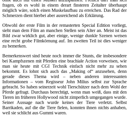
fragen, ob es wohl in einem derart finsteren Zeitalter überhaupt
möglich wäre, solch einen Muskelaufbau zu erreichen. Das Rad der
Schmerzen dient hierbei aber ausreichend als Erklärung.
Obwohl der erste Film in der remasterten Special Edition vorliegt,
sieht man dem Film an manchen Stellen sein Alter an. Meist ist das
Bild zwar wirklich gut, aber einige, wenige dunkle Szenen weisen
eine recht grobe Filmkörnung auf. Im zweiten Teil ist dies weniger
zu bemerken.
Bemerkenswert sind heute noch immer die Stunts, die insbesondere
bei Kampfszenen mit Pferden eine brachiale Action vorweisen, wie
man sie heute mit CGI Technik einfach nicht mehr zu sehen
bekommt. Es lohnt sich auch das „Making of“ anzusehen, denn
gerade dieses Thema wird – neben anderen interessanten
Informationen – vom Regisseur John Milius selbst zur Sprache
gebracht. So haben seinerzeit wohl Tierschützer nach dem Wohl der
Pferde gefragt. Durchaus berechtigt, wenn man weiß, dass mit den
Tieren im früheren Hollywood nicht zimperlich umgegangen wurde.
Seiner Aussage nach wurde keines der Tiere verletzt. Selbst
Barrikaden, auf die die Tiere fielen, konnten ihnen nichts anhaben,
weil sie schlicht aus Gummi waren.