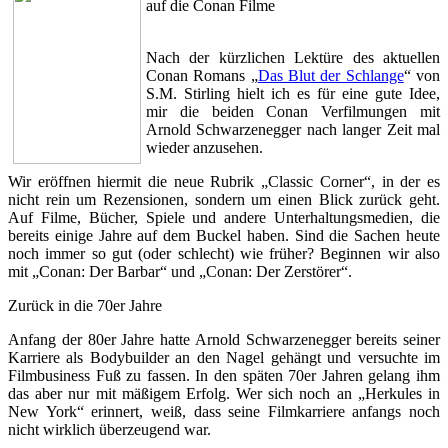
auf die Conan Filme
Nach der kürzlichen Lektüre des aktuellen
Conan Romans „
Das Blut der Schlange
“ von
S.M. Stirling hielt ich es für eine gute Idee,
mir die beiden Conan Verfilmungen mit
Arnold Schwarzenegger nach langer Zeit mal
wieder anzusehen.
Wir eröffnen hiermit die neue Rubrik „Classic Corner“, in der es
nicht rein um Rezensionen, sondern um einen Blick zurück geht.
Auf Filme, Bücher, Spiele und andere Unterhaltungsmedien, die
bereits einige Jahre auf dem Buckel haben. Sind die Sachen heute
noch immer so gut (oder schlecht) wie früher? Beginnen wir also
mit „Conan: Der Barbar“ und „Conan: Der Zerstörer“.
Zurück in die 70er Jahre
Anfang der 80er Jahre hatte Arnold Schwarzenegger bereits seiner
Karriere als Bodybuilder an den Nagel gehängt und versuchte im
Filmbusiness Fuß zu fassen. In den späten 70er Jahren gelang ihm
das aber nur mit mäßigem Erfolg. Wer sich noch an „Herkules in
New York“ erinnert, weiß, dass seine Filmkarriere anfangs noch
nicht wirklich überzeugend war.