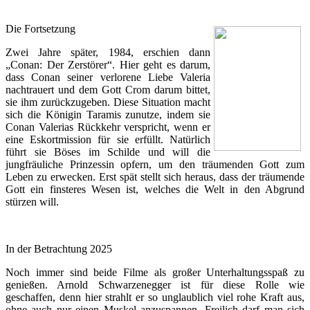
Die Fortsetzung
Zwei Jahre später, 1984, erschien dann
„Conan: Der Zerstörer“. Hier geht es darum,
dass Conan seiner verlorene Liebe Valeria
nachtrauert und dem Gott Crom darum bittet,
sie ihm zurückzugeben. Diese Situation macht
sich die Königin Taramis zunutze, indem sie
Conan Valerias Rückkehr verspricht, wenn er
eine Eskortmission für sie erfüllt. Natürlich
führt sie Böses im Schilde und will die
jungfräuliche Prinzessin opfern, um den träumenden Gott zum
Leben zu erwecken. Erst spät stellt sich heraus, dass der träumende
Gott ein finsteres Wesen ist, welches die Welt in den Abgrund
stürzen will.
In der Betrachtung 2025
Noch immer sind beide Filme als großer Unterhaltungsspaß zu
genießen. Arnold Schwarzenegger ist für diese Rolle wie
geschaffen, denn hier strahlt er so unglaublich viel rohe Kraft aus,
ohne auch nur einen Muskel anzuspannen. Freilich darf man sich