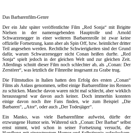
Das Barbarenfilm-Genre
Der ein Jahr später veröffentlichte Film „Red Sonja“ mit Brigitte
Nielsen in der namensgebenden Hauptrolle und Arnold
Schwarzenegger in einer weiteren Barbarenrolle ist zwar keine
offizielle Fortsetzung, kann aber als Spin Off, bzw. heimlicher dritter
Teil angesehen werden. Rechtliche Schwierigkeiten sind der Grund
dafür, warum Schwarzenegger nicht Conan heißen durfte. „Red
Sonja“ spielt jedoch in der gleichen Welt und zur gleichen Zeit.
Allerdings schnitt dieser Film noch schlechter ab, als „Conan: Der
Zerstörer“, was letztlich die Filmreihe insgesamt zu Grabe trug.
Die Filmstudios in Italien hatten den Erfolg des ersten „Conan“
Films als Anlass genommen, selbst einige Barbarenfilme ins Rennen
zu schicken. Manche davon waren nicht mal schlecht, aber wirklich
herausragend war davon auch keiner. Doch immerhin konnten
einige davon noch ihre Fans finden, wie zum Beispiel „Die
Barbaren“, „Ator“, oder auch „Der Todesjäger“.
Ein Manko, was viele Barbarenfilme aufweist, dürfte der
erzwungene Humor sein. Während sich „Conan: Der Barbar“ selbst
ernst nimmt, wird schon in seiner Fortsetzung versucht, die
Handlung mit eingestreutem Humor und Selbstironie aufzulockern.