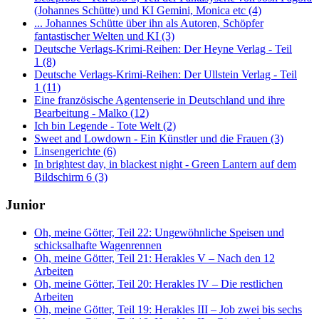
(Johannes Schütte) und KI Gemini, Monica etc (4)
... Johannes Schütte über ihn als Autoren, Schöpfer
fantastischer Welten und KI (3)
Deutsche Verlags-Krimi-Reihen: Der Heyne Verlag - Teil
1 (8)
Deutsche Verlags-Krimi-Reihen: Der Ullstein Verlag - Teil
1 (11)
Eine französische Agentenserie in Deutschland und ihre
Bearbeitung - Malko (12)
Ich bin Legende - Tote Welt (2)
Sweet and Lowdown - Ein Künstler und die Frauen (3)
Linsengerichte (6)
In brightest day, in blackest night - Green Lantern auf dem
Bildschirm 6 (3)
Junior
Oh, meine Götter, Teil 22: Ungewöhnliche Speisen und
schicksalhafte Wagenrennen
Oh, meine Götter, Teil 21: Herakles V – Nach den 12
Arbeiten
Oh, meine Götter, Teil 20: Herakles IV – Die restlichen
Arbeiten
Oh, meine Götter, Teil 19: Herakles III – Job zwei bis sechs