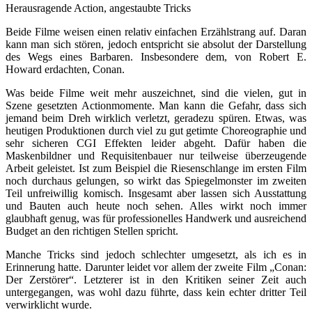
Herausragende Action, angestaubte Tricks
Beide Filme weisen einen relativ einfachen Erzählstrang auf. Daran
kann man sich stören, jedoch entspricht sie absolut der Darstellung
des Wegs eines Barbaren. Insbesondere dem, von Robert E.
Howard erdachten, Conan.
Was beide Filme weit mehr auszeichnet, sind die vielen, gut in
Szene gesetzten Actionmomente. Man kann die Gefahr, dass sich
jemand beim Dreh wirklich verletzt, geradezu spüren. Etwas, was
heutigen Produktionen durch viel zu gut getimte Choreographie und
sehr sicheren CGI Effekten leider abgeht. Dafür haben die
Maskenbildner und Requisitenbauer nur teilweise überzeugende
Arbeit geleistet. Ist zum Beispiel die Riesenschlange im ersten Film
noch durchaus gelungen, so wirkt das Spiegelmonster im zweiten
Teil unfreiwillig komisch. Insgesamt aber lassen sich Ausstattung
und Bauten auch heute noch sehen. Alles wirkt noch immer
glaubhaft genug, was für professionelles Handwerk und ausreichend
Budget an den richtigen Stellen spricht.
Manche Tricks sind jedoch schlechter umgesetzt, als ich es in
Erinnerung hatte. Darunter leidet vor allem der zweite Film „Conan:
Der Zerstörer“. Letzterer ist in den Kritiken seiner Zeit auch
untergegangen, was wohl dazu führte, dass kein echter dritter Teil
verwirklicht wurde.