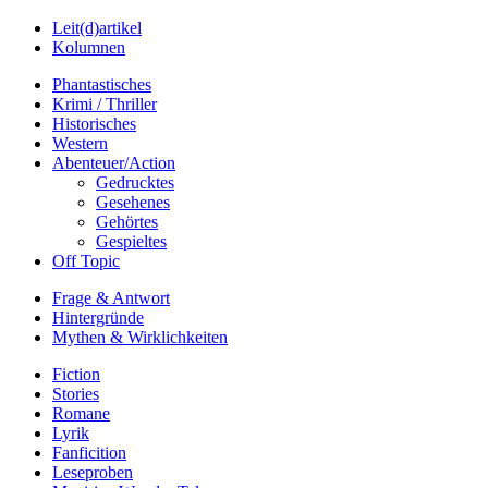
Leit(d)artikel
Kolumnen
Phantastisches
Krimi / Thriller
Historisches
Western
Abenteuer/Action
Gedrucktes
Gesehenes
Gehörtes
Gespieltes
Off Topic
Frage & Antwort
Hintergründe
Mythen & Wirklichkeiten
Fiction
Stories
Romane
Lyrik
Fanficition
Leseproben