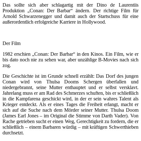
Das sollte sich aber schlagartig mit der Dino de Laurentiis
Produktion „Conan: Der Barbar“ ändern. Der richtige Film für
Arnold Schwarzenegger und damit auch der Startschuss für eine
außerordentlich erfolgreiche Karriere in Hollywood.
Der Film
1982 erschien „Conan: Der Barbar“ in den Kinos. Ein Film, wie er
bis dato noch nie zu sehen war, aber unzählige B-Movies nach sich
zog.
Die Geschichte ist im Grunde schnell erzählt: Das Dorf des jungen
Conan wird von Thulsa Dooms Schergen überfallen und
niedergebrannt, seine Mutter enthauptet und er selbst versklavt.
Jahrelang muss er am Rad des Schmerzes schuften, bis er schließlich
in die Kampfarena geschickt wird, in der er sein wahres Talent als
Krieger entdeckt. Als er eines Tages die Freiheit erlangt, macht er
sich auf die Suche nach dem Mörder seiner Mutter. Thulsa Doom
(James Earl Jones – im Original die Stimme von Darth Vader). Von
Rache getrieben sucht er einen Weg, Gerechtigkeit zu fordern, die er
schließlich – einem Barbaren würdig – mit kräftigen Schwerthieben
durchsetzt.