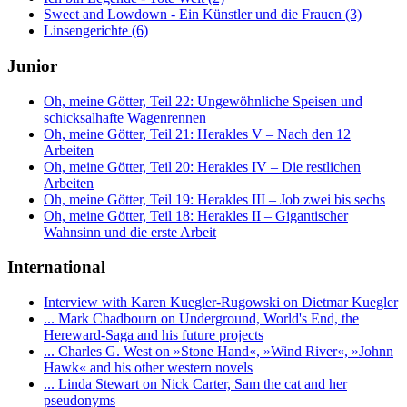
Sweet and Lowdown - Ein Künstler und die Frauen (3)
Linsengerichte (6)
Junior
Oh, meine Götter, Teil 22: Ungewöhnliche Speisen und
schicksalhafte Wagenrennen
Oh, meine Götter, Teil 21: Herakles V – Nach den 12
Arbeiten
Oh, meine Götter, Teil 20: Herakles IV – Die restlichen
Arbeiten
Oh, meine Götter, Teil 19: Herakles III – Job zwei bis sechs
Oh, meine Götter, Teil 18: Herakles II – Gigantischer
Wahnsinn und die erste Arbeit
International
Interview with Karen Kuegler-Rugowski on Dietmar Kuegler
... Mark Chadbourn on Underground, World's End, the
Hereward-Saga and his future projects
... Charles G. West on »Stone Hand«, »Wind River«, »Johnn
Hawk« and his other western novels
... Linda Stewart on Nick Carter, Sam the cat and her
pseudonyms