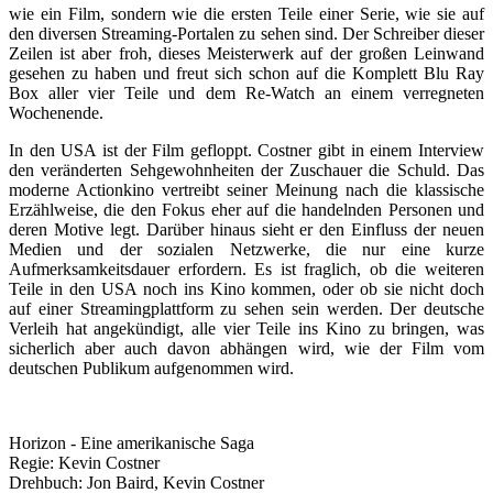
wie ein Film, sondern wie die ersten Teile einer Serie, wie sie auf
den diversen Streaming-Portalen zu sehen sind. Der Schreiber dieser
Zeilen ist aber froh, dieses Meisterwerk auf der großen Leinwand
gesehen zu haben und freut sich schon auf die Komplett Blu Ray
Box aller vier Teile und dem Re-Watch an einem verregneten
Wochenende.
In den USA ist der Film gefloppt. Costner gibt in einem Interview
den veränderten Sehgewohnheiten der Zuschauer die Schuld. Das
moderne Actionkino vertreibt seiner Meinung nach die klassische
Erzählweise, die den Fokus eher auf die handelnden Personen und
deren Motive legt. Darüber hinaus sieht er den Einfluss der neuen
Medien und der sozialen Netzwerke, die nur eine kurze
Aufmerksamkeitsdauer erfordern. Es ist fraglich, ob die weiteren
Teile in den USA noch ins Kino kommen, oder ob sie nicht doch
auf einer Streamingplattform zu sehen sein werden. Der deutsche
Verleih hat angekündigt, alle vier Teile ins Kino zu bringen, was
sicherlich aber auch davon abhängen wird, wie der Film vom
deutschen Publikum aufgenommen wird.
Horizon - Eine amerikanische Saga
Regie:
Kevin Costner
Drehbuch:
Jon Baird, Kevin Costner