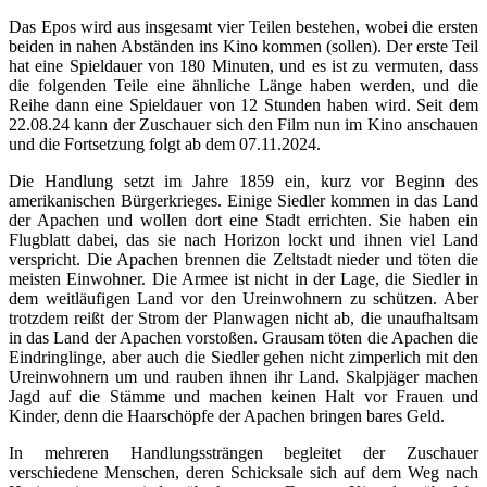
Das Epos wird aus insgesamt vier Teilen bestehen, wobei die ersten
beiden in nahen Abständen ins Kino kommen (sollen). Der erste Teil
hat eine Spieldauer von 180 Minuten, und es ist zu vermuten, dass
die folgenden Teile eine ähnliche Länge haben werden, und die
Reihe dann eine Spieldauer von 12 Stunden haben wird. Seit dem
22.08.24 kann der Zuschauer sich den Film nun im Kino anschauen
und die Fortsetzung folgt ab dem 07.11.2024.
Die Handlung setzt im Jahre 1859 ein, kurz vor Beginn des
amerikanischen Bürgerkrieges. Einige Siedler kommen in das Land
der Apachen und wollen dort eine Stadt errichten. Sie haben ein
Flugblatt dabei, das sie nach Horizon lockt und ihnen viel Land
verspricht. Die Apachen brennen die Zeltstadt nieder und töten die
meisten Einwohner. Die Armee ist nicht in der Lage, die Siedler in
dem weitläufigen Land vor den Ureinwohnern zu schützen. Aber
trotzdem reißt der Strom der Planwagen nicht ab, die unaufhaltsam
in das Land der Apachen vorstoßen. Grausam töten die Apachen die
Eindringlinge, aber auch die Siedler gehen nicht zimperlich mit den
Ureinwohnern um und rauben ihnen ihr Land. Skalpjäger machen
Jagd auf die Stämme und machen keinen Halt vor Frauen und
Kinder, denn die Haarschöpfe der Apachen bringen bares Geld.
In mehreren Handlungssträngen begleitet der Zuschauer
verschiedene Menschen, deren Schicksale sich auf dem Weg nach