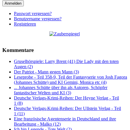
Anmelden
Passwort vergessen?
Benutzername vergessen?
Registrieren
Kommentare
Gruselhörspiele: Larry Brent (41) Die Lady mit den toten
Augen (2)
Der Patriot - Mann gegen Mann (3)
Leseprobe - Teil 358-9, Teil der Fantasyserie von Josh Fagora
(Johannes Schütte) und KI Gemini, Monica etc (4)
... Johannes Schütte über ihn als Autoren, Schöpfer
fantastischer Welten und KI (3)
Deutsche Verlags-Krimi-Reihen: Der Heyne Verlag - Teil
1 (8)
Deutsche Verlags-Krimi-Reihen: Der Ullstein Verlag - Teil
1 (11)
Eine französische Agentenserie in Deutschland und ihre
Bearbeitung - Malko (12)
Ich bin Legende - Tote Welt (2)