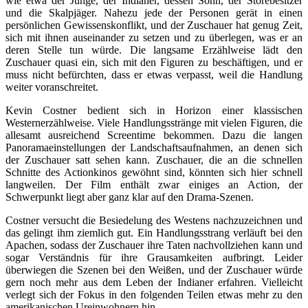
wie etwa der Junge, der Indianer, dessen Sohn, der Storebesitzer
und die Skalpjäger. Nahezu jede der Personen gerät in einen
persönlichen Gewissenskonflikt, und der Zuschauer hat genug Zeit,
sich mit ihnen auseinander zu setzen und zu überlegen, was er an
deren Stelle tun würde. Die langsame Erzählweise lädt den
Zuschauer quasi ein, sich mit den Figuren zu beschäftigen, und er
muss nicht befürchten, dass er etwas verpasst, weil die Handlung
weiter voranschreitet.
Kevin Costner bedient sich in Horizon einer klassischen
Westernerzählweise. Viele Handlungsstränge mit vielen Figuren, die
allesamt ausreichend Screentime bekommen. Dazu die langen
Panoramaeinstellungen der Landschaftsaufnahmen, an denen sich
der Zuschauer satt sehen kann. Zuschauer, die an die schnellen
Schnitte des Actionkinos gewöhnt sind, könnten sich hier schnell
langweilen. Der Film enthält zwar einiges an Action, der
Schwerpunkt liegt aber ganz klar auf den Drama-Szenen.
Costner versucht die Besiedelung des Westens nachzuzeichnen und
das gelingt ihm ziemlich gut. Ein Handlungsstrang verläuft bei den
Apachen, sodass der Zuschauer ihre Taten nachvollziehen kann und
sogar Verständnis für ihre Grausamkeiten aufbringt. Leider
überwiegen die Szenen bei den Weißen, und der Zuschauer würde
gern noch mehr aus dem Leben der Indianer erfahren. Vielleicht
verlegt sich der Fokus in den folgenden Teilen etwas mehr zu den
amerikanischen Ureinwohnern hin.