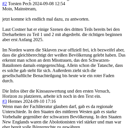
#2
Torsten Pech
2024-09-08 12:54
Moin, Mainstream,
jetzt komme ich endlich mal dazu, zu antworten.
Laut Costner hat er einige Szenen des dritten Teils bereits bei den
Dreharbeiten zu Teil 1 und 2 mit abgedreht. die richtigen beginnen
aber erst Anfang 2025.
Im Norden waren die Sklaven zwar offiziell frei, ich bezweifel aber,
dass die gleichberechtigt der weißen Bevölkerung gelebt haben. Das
erkennt man schon an dem Misstrauen, das den Schwarzen-
Batailonen damals entgegenschlug. Allein schon die Tatasche, dass
es solche gab steht für sich. Außerdem zieht sich die
gesellschaftliche Benachteilgung bis heute wie ein roter Faden
durch.
Die Infos über die Kinoauswertung und den ersten Versuch,
Horizon zu platzieren, arbeite ich noch in den Text ein.
#3
Hermes
2024-09-10 17:16
Wenn man der Fachliteratur glauben darf, gab es da regionale
Unterschiede. In den Staaten des mittleren Westen gab es starke
Vorbehalte gegenüber der schwarzen Bevölkerung. In den Staaten
New Englands waren die Abolotionisten viel stärker und man war
eher bereit volle Bürgerrechte zu gewähren.