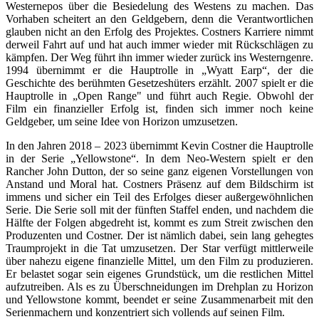
Westernepos über die Besiedelung des Westens zu machen. Das
Vorhaben scheitert an den Geldgebern, denn die Verantwortlichen
glauben nicht an den Erfolg des Projektes. Costners Karriere nimmt
derweil Fahrt auf und hat auch immer wieder mit Rückschlägen zu
kämpfen. Der Weg führt ihn immer wieder zurück ins Westerngenre.
1994 übernimmt er die Hauptrolle in „Wyatt Earp“, der die
Geschichte des berühmten Gesetzeshüters erzählt. 2007 spielt er die
Hauptrolle in „Open Range" und führt auch Regie. Obwohl der
Film ein finanzieller Erfolg ist, finden sich immer noch keine
Geldgeber, um seine Idee von Horizon umzusetzen.
In den Jahren 2018 – 2023 übernimmt Kevin Costner die Hauptrolle
in der Serie „Yellowstone“. In dem Neo-Western spielt er den
Rancher John Dutton, der so seine ganz eigenen Vorstellungen von
Anstand und Moral hat. Costners Präsenz auf dem Bildschirm ist
immens und sicher ein Teil des Erfolges dieser außergewöhnlichen
Serie. Die Serie soll mit der fünften Staffel enden, und nachdem die
Hälfte der Folgen abgedreht ist, kommt es zum Streit zwischen den
Produzenten und Costner. Der ist nämlich dabei, sein lang gehegtes
Traumprojekt in die Tat umzusetzen. Der Star verfügt mittlerweile
über nahezu eigene finanzielle Mittel, um den Film zu produzieren.
Er belastet sogar sein eigenes Grundstück, um die restlichen Mittel
aufzutreiben. Als es zu Überschneidungen im Drehplan zu Horizon
und Yellowstone kommt, beendet er seine Zusammenarbeit mit den
Serienmachern und konzentriert sich vollends auf seinen Film.