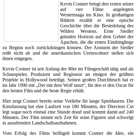
Kevin Costner bringt den ersten seiner
auf vier Filme angelegten
Westernsaga ins Kino. In großartigen
Bildern erzählt er eine epische
Geschichte über die Besiedelung des
Wilden Westens. Erste Siedler
gründen Horizon auf dem Gebiet der
Apachen, die die ersten Eindringlinge
zu Beginn noch zurückdrängen können. Der Ansturm der Siedler
reißt nicht ab und die amerikanischen Ureinwohner stellen sich
ihnen entgegen.
K
evin Costner ist seit Anfang der 80er im Filmgeschäft tätig und als
Schauspieler, Produzent und Regisseur an einigen der größten
Projekte in Hollywood beteiligt. Seinen großen Durchbruch hat er
im Jahr 1990 mit „Der mit dem Wolf tanzt“, für den er den Oscar für
den besten Film und die beste Regie erhält.
Hier zeigt Costner bereits seine Vorliebe für lange Spieldauern. Die
Kinofassung hat eine Laufzeit von 180 Minuten, der Directors Cut
legt sogar noch einmal eine Stunde drauf und kommt damit auf 240
Minuten. Der Film nimmt sich Zeit für seine Figuren und schwelgt
in ausufernden Landschaftsaufnahmen.
Vom Erfolg des Films beflügelt kommt Costner die Idee, ein