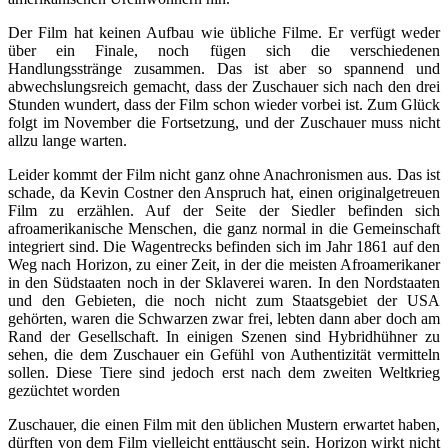
Der Film hat keinen Aufbau wie übliche Filme. Er verfügt weder
über ein Finale, noch fügen sich die verschiedenen
Handlungsstränge zusammen. Das ist aber so spannend und
abwechslungsreich gemacht, dass der Zuschauer sich nach den drei
Stunden wundert, dass der Film schon wieder vorbei ist. Zum Glück
folgt im November die Fortsetzung, und der Zuschauer muss nicht
allzu lange warten.
Leider kommt der Film nicht ganz ohne Anachronismen aus. Das ist
schade, da Kevin Costner den Anspruch hat, einen originalgetreuen
Film zu erzählen. Auf der Seite der Siedler befinden sich
afroamerikanische Menschen, die ganz normal in die Gemeinschaft
integriert sind. Die Wagentrecks befinden sich im Jahr 1861 auf den
Weg nach Horizon, zu einer Zeit, in der die meisten Afroamerikaner
in den Südstaaten noch in der Sklaverei waren. In den Nordstaaten
und den Gebieten, die noch nicht zum Staatsgebiet der USA
gehörten, waren die Schwarzen zwar frei, lebten dann aber doch am
Rand der Gesellschaft. In einigen Szenen sind Hybridhühner zu
sehen, die dem Zuschauer ein Gefühl von Authentizität vermitteln
sollen. Diese Tiere sind jedoch erst nach dem zweiten Weltkrieg
gezüchtet worden
Zuschauer, die einen Film mit den üblichen Mustern erwartet haben,
dürften von dem Film vielleicht enttäuscht sein. Horizon wirkt nicht