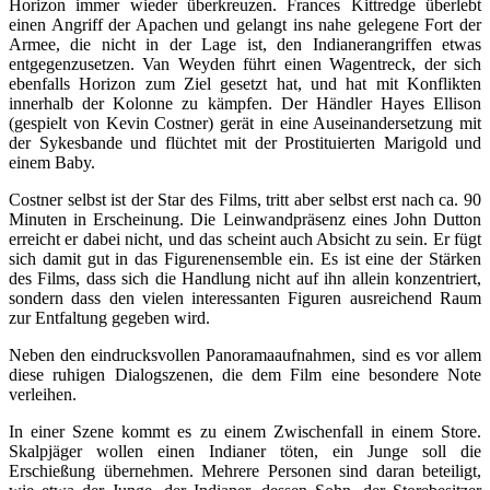
Horizon immer wieder überkreuzen. Frances Kittredge überlebt
einen Angriff der Apachen und gelangt ins nahe gelegene Fort der
Armee, die nicht in der Lage ist, den Indianerangriffen etwas
entgegenzusetzen. Van Weyden führt einen Wagentreck, der sich
ebenfalls Horizon zum Ziel gesetzt hat, und hat mit Konflikten
innerhalb der Kolonne zu kämpfen. Der Händler Hayes Ellison
(gespielt von Kevin Costner) gerät in eine Auseinandersetzung mit
der Sykesbande und flüchtet mit der Prostituierten Marigold und
einem Baby.
Costner selbst ist der Star des Films, tritt aber selbst erst nach ca. 90
Minuten in Erscheinung. Die Leinwandpräsenz eines John Dutton
erreicht er dabei nicht, und das scheint auch Absicht zu sein. Er fügt
sich damit gut in das Figurenensemble ein. Es ist eine der Stärken
des Films, dass sich die Handlung nicht auf ihn allein konzentriert,
sondern dass den vielen interessanten Figuren ausreichend Raum
zur Entfaltung gegeben wird.
Neben den eindrucksvollen Panoramaaufnahmen, sind es vor allem
diese ruhigen Dialogszenen, die dem Film eine besondere Note
verleihen.
In einer Szene kommt es zu einem Zwischenfall in einem Store.
Skalpjäger wollen einen Indianer töten, ein Junge soll die
Erschießung übernehmen. Mehrere Personen sind daran beteiligt,