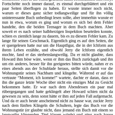
Fortschritte noch immer darauf, es einmal durchgeblättert und ein
paar Seiten überflogen zu haben. Er wusste immer noch nicht,
warum er dieses ganz sicher todlangweilige und für ihn völlig
uninteressante Buch unbedingt lesen sollte, aber immerhin wusste er
nun in etwa, worum es ging und worum es sich bei dem Fehler
handelte, den die beiden Teenager in dem Buch machten. Aber
soweit er es nach seiner halbherzigen Inspektion beurteilen konnte,
schien es ziemlich lange zu dauern, bis es zu diesem Fehler kam. Zu
lange für seinen Geschmack. Eigentlich ging es auf den Seiten, die
er quergelesen hatte nur um die Hauptfigur, die in der Ichform aus
ihrem Leben erzählte, und obwohl Jerry die Ichform eigentlich
mochte, fand er das sterbenslangweilig. Da er nicht glaubte, dass
Howard ihm böse wäre, wenn er ihm das Buch zurückgab und ihn
um ein anderes, besser für ihn geeignetes bitten würde, nahm er es
eines abends aus der Schublade heraus, stellte sich damit vor die
Wohnungstür seines Nachbarn und klingelte. Während er auf das
vertraute “Moment, ich komme!” wartete, dachte er daran, dass er
ihn die ganze letzte Woche über nicht ein einziges Mal zu Gesicht
bekommen hatte. Er war nach dem Abendessen ein paar mal
rübergegangen und hatte geklingelt aber Howard schien nicht da
gewesen zu sein, denn sonst hätte er ihm auf jeden Fall aufgemacht.
Und da er auch heute anscheinend nicht zu hause war, zuckte Jerry
nach dem fünften Klingeln die Schultern, legte das Buch vor die
Wohnungstür (er glaubte nicht, dass jemand ein Buch mit einem so
langweilig klingenden Titel klauen würde) und ging nach hause