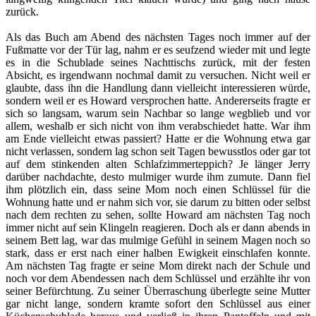
zurück.
Als das Buch am Abend des nächsten Tages noch immer auf der
Fußmatte vor der Tür lag, nahm er es seufzend wieder mit und legte
es in die Schublade seines Nachttischs zurück, mit der festen
Absicht, es irgendwann nochmal damit zu versuchen. Nicht weil er
glaubte, dass ihn die Handlung dann vielleicht interessieren würde,
sondern weil er es Howard versprochen hatte. Andererseits fragte er
sich so langsam, warum sein Nachbar so lange wegblieb und vor
allem, weshalb er sich nicht von ihm verabschiedet hatte. War ihm
am Ende vielleicht etwas passiert? Hatte er die Wohnung etwa gar
nicht verlassen, sondern lag schon seit Tagen bewusstlos oder gar tot
auf dem stinkenden alten Schlafzimmerteppich? Je länger Jerry
darüber nachdachte, desto mulmiger wurde ihm zumute. Dann fiel
ihm plötzlich ein, dass seine Mom noch einen Schlüssel für die
Wohnung hatte und er nahm sich vor, sie darum zu bitten oder selbst
nach dem rechten zu sehen, sollte Howard am nächsten Tag noch
immer nicht auf sein Klingeln reagieren. Doch als er dann abends in
seinem Bett lag, war das mulmige Gefühl in seinem Magen noch so
stark, dass er erst nach einer halben Ewigkeit einschlafen konnte.
Am nächsten Tag fragte er seine Mom direkt nach der Schule und
noch vor dem Abendessen nach dem Schlüssel und erzählte ihr von
seiner Befürchtung. Zu seiner Überraschung überlegte seine Mutter
gar nicht lange, sondern kramte sofort den Schlüssel aus einer