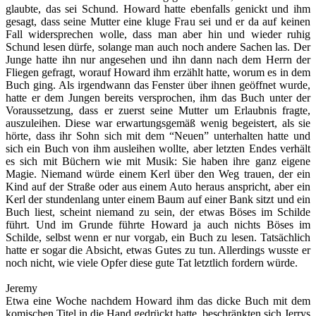
glaubte, das sei Schund. Howard hatte ebenfalls genickt und ihm
gesagt, dass seine Mutter eine kluge Frau sei und er da auf keinen
Fall widersprechen wolle, dass man aber hin und wieder ruhig
Schund lesen dürfe, solange man auch noch andere Sachen las. Der
Junge hatte ihn nur angesehen und ihn dann nach dem Herrn der
Fliegen gefragt, worauf Howard ihm erzählt hatte, worum es in dem
Buch ging. Als irgendwann das Fenster über ihnen geöffnet wurde,
hatte er dem Jungen bereits versprochen, ihm das Buch unter der
Voraussetzung, dass er zuerst seine Mutter um Erlaubnis fragte,
auszuleihen. Diese war erwartungsgemäß wenig begeistert, als sie
hörte, dass ihr Sohn sich mit dem “Neuen” unterhalten hatte und
sich ein Buch von ihm ausleihen wollte, aber letzten Endes verhält
es sich mit Büchern wie mit Musik: Sie haben ihre ganz eigene
Magie. Niemand würde einem Kerl über den Weg trauen, der ein
Kind auf der Straße oder aus einem Auto heraus anspricht, aber ein
Kerl der stundenlang unter einem Baum auf einer Bank sitzt und ein
Buch liest, scheint niemand zu sein, der etwas Böses im Schilde
führt. Und im Grunde führte Howard ja auch nichts Böses im
Schilde, selbst wenn er nur vorgab, ein Buch zu lesen. Tatsächlich
hatte er sogar die Absicht, etwas Gutes zu tun. Allerdings wusste er
noch nicht, wie viele Opfer diese gute Tat letztlich fordern würde.
Jeremy
Etwa eine Woche nachdem Howard ihm das dicke Buch mit dem
komischen Titel in die Hand gedrückt hatte, beschränkten sich Jerrys