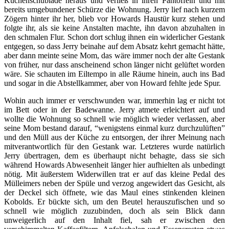
Küchenschublade heraus und verließ in ihren Pantoffeln und mit
bereits umgebundener Schürze die Wohnung. Jerry lief nach kurzem
Zögern hinter ihr her, blieb vor Howards Haustür kurz stehen und
folgte ihr, als sie keine Anstalten machte, ihn davon abzuhalten in
den schmalen Flur. Schon dort schlug ihnen ein widerlicher Gestank
entgegen, so dass Jerry beinahe auf dem Absatz kehrt gemacht hätte,
aber dann meinte seine Mom, das wäre immer noch der alte Gestank
von früher, nur dass anscheinend schon länger nicht gelüftet worden
wäre. Sie schauten im Eiltempo in alle Räume hinein, auch ins Bad
und sogar in die Abstellkammer, aber von Howard fehlte jede Spur.
Wohin auch immer er verschwunden war, immerhin lag er nicht tot
im Bett oder in der Badewanne. Jerry atmete erleichtert auf und
wollte die Wohnung so schnell wie möglich wieder verlassen, aber
seine Mom bestand darauf, “wenigstens einmal kurz durchzulüften”
und den Müll aus der Küche zu entsorgen, der ihrer Meinung nach
mitverantwortlich für den Gestank war. Letzteres wurde natürlich
Jerry übertragen, dem es überhaupt nicht behagte, dass sie sich
während Howards Abwesenheit länger hier aufhielten als unbedingt
nötig. Mit äußerstem Widerwillen trat er auf das kleine Pedal des
Mülleimers neben der Spüle und verzog angewidert das Gesicht, als
der Deckel sich öffnete, wie das Maul eines stinkenden kleinen
Kobolds. Er bückte sich, um den Beutel herauszufischen und so
schnell wie möglich zuzubinden, doch als sein Blick dann
unweigerlich auf den Inhalt fiel, sah er zwischen den