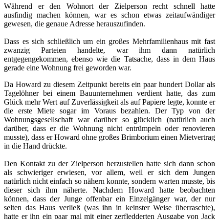
Während er den Wohnort der Zielperson recht schnell hatte
ausfindig machen können, war es schon etwas zeitaufwändiger
gewesen, die genaue Adresse herauszufinden.
Dass es sich schließlich um ein großes Mehrfamilienhaus mit fast
zwanzig Parteien handelte, war ihm dann natürlich
entgegengekommen, ebenso wie die Tatsache, dass in dem Haus
gerade eine Wohnung frei geworden war.
Da Howard zu diesem Zeitpunkt bereits ein paar hundert Dollar als
Tagelöhner bei einem Bauunternehmen verdient hatte, das zum
Glück mehr Wert auf Zuverlässigkeit als auf Papiere legte, konnte er
die erste Miete sogar im Voraus bezahlen. Der Typ von der
Wohnungsgesellschaft war darüber so glücklich (natürlich auch
darüber, dass er die Wohnung nicht entrümpeln oder renovieren
musste), dass er Howard ohne großes Brimborium einen Mietvertrag
in die Hand drückte.
Den Kontakt zu der Zielperson herzustellen hatte sich dann schon
als schwieriger erwiesen, vor allem, weil er sich dem Jungen
natürlich nicht einfach so nähern konnte, sondern warten musste, bis
dieser sich ihm näherte. Nachdem Howard hatte beobachten
können, dass der Junge offenbar ein Einzelgänger war, der nur
selten das Haus verließ (was ihn in keinster Weise überraschte),
hatte er ihn ein paar mal mit einer zerfledderten Ausgabe von Jack