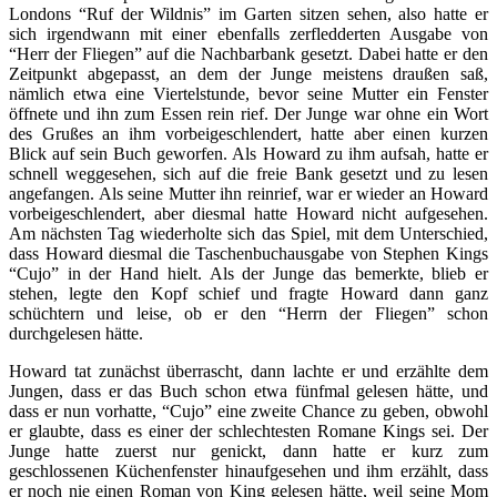
Londons “Ruf der Wildnis” im Garten sitzen sehen, also hatte er
sich irgendwann mit einer ebenfalls zerfledderten Ausgabe von
“Herr der Fliegen” auf die Nachbarbank gesetzt. Dabei hatte er den
Zeitpunkt abgepasst, an dem der Junge meistens draußen saß,
nämlich etwa eine Viertelstunde, bevor seine Mutter ein Fenster
öffnete und ihn zum Essen rein rief. Der Junge war ohne ein Wort
des Grußes an ihm vorbeigeschlendert, hatte aber einen kurzen
Blick auf sein Buch geworfen. Als Howard zu ihm aufsah, hatte er
schnell weggesehen, sich auf die freie Bank gesetzt und zu lesen
angefangen. Als seine Mutter ihn reinrief, war er wieder an Howard
vorbeigeschlendert, aber diesmal hatte Howard nicht aufgesehen.
Am nächsten Tag wiederholte sich das Spiel, mit dem Unterschied,
dass Howard diesmal die Taschenbuchausgabe von Stephen Kings
“Cujo” in der Hand hielt. Als der Junge das bemerkte, blieb er
stehen, legte den Kopf schief und fragte Howard dann ganz
schüchtern und leise, ob er den “Herrn der Fliegen” schon
durchgelesen hätte.
Howard tat zunächst überrascht, dann lachte er und erzählte dem
Jungen, dass er das Buch schon etwa fünfmal gelesen hätte, und
dass er nun vorhatte, “Cujo” eine zweite Chance zu geben, obwohl
er glaubte, dass es einer der schlechtesten Romane Kings sei. Der
Junge hatte zuerst nur genickt, dann hatte er kurz zum
geschlossenen Küchenfenster hinaufgesehen und ihm erzählt, dass
er noch nie einen Roman von King gelesen hätte, weil seine Mom