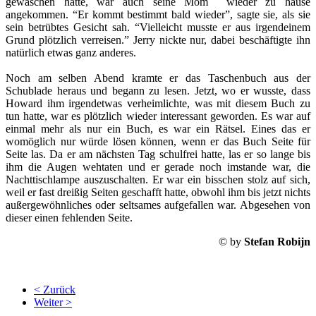
gewaschen hatte, war auch seine Mom wieder zu hause
angekommen. “Er kommt bestimmt bald wieder”, sagte sie, als sie
sein betrübtes Gesicht sah. “Vielleicht musste er aus irgendeinem
Grund plötzlich verreisen.” Jerry nickte nur, dabei beschäftigte ihn
natürlich etwas ganz anderes.
Noch am selben Abend kramte er das Taschenbuch aus der
Schublade heraus und begann zu lesen. Jetzt, wo er wusste, dass
Howard ihm irgendetwas verheimlichte, was mit diesem Buch zu
tun hatte, war es plötzlich wieder interessant geworden. Es war auf
einmal mehr als nur ein Buch, es war ein Rätsel. Eines das er
womöglich nur würde lösen können, wenn er das Buch Seite für
Seite las. Da er am nächsten Tag schulfrei hatte, las er so lange bis
ihm die Augen wehtaten und er gerade noch imstande war, die
Nachttischlampe auszuschalten. Er war ein bisschen stolz auf sich,
weil er fast dreißig Seiten geschafft hatte, obwohl ihm bis jetzt nichts
außergewöhnliches oder seltsames aufgefallen war. Abgesehen von
dieser einen fehlenden Seite.
© by
Stefan Robijn
< Zurück
Weiter >