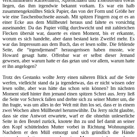
verschimmelten Kaffeefiltern, Apfelschalen und Essensresten etwas
liegen, das ihm irgendwie bekannt vorkam. Es war ein halb
zusammengeknülltes Stück Papier, das von der Form und Größe her
wie eine Taschenbuchseite aussah. Mit spitzen Fingern zog er es an
einer Ecke aus dem Müllbeutel heraus und faltete es vorsichtig
auseinander. Da das Papier völlig durchweicht und mit zahlreichen
Flecken übersät war, dauerte es einen Moment, bis er erkannte,
worum es sich handelte, aber dann bestand kein Zweifel mehr. Es
war das Impressum aus dem Buch, das er lesen sollte. Die fehlende
Seite, die “irgendjemand” herausgerissen haben musste, wie
Howard gesagt hatte. Offenbar war er selbst dieser Jemand
gewesen, aber warum hatte er das getan und vor allem, warum hatte
er ihn angelogen?
Trotz des Gestanks wollte Jerry einen näheren Blick auf die Seite
werfen, vielleicht stand da ja irgendetwas, das er nicht wissen oder
lesen sollte, aber was hätte das schon sein können? Im nächsten
Moment stieß hinter ihm jemand einen spitzen Schrei aus. Jerry ließ
die Seite vor Schreck fallen und drehte sich zu seiner Mutter um, die
ihn fragte, was um alles in der Welt mit ihm los sei, dass er in einem
zwei Wochen alten Müllbeutel herumwühlte. Da Jerry nicht glaubte,
dass sie eine Antwort erwartete, warf er die ohnehin unleserliche
Seite in den Beutel zurück, knotete ihn zu und lief damit an seiner
den Kopf schüttelnden Mutter vorbei in Richtung Wohnungstür.
Nachdem er den Müll entsorgt und sich gründlich die Hände