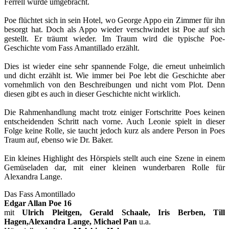
Ferrell wurde umgebracht.
Poe flüchtet sich in sein Hotel, wo George Appo ein Zimmer für ihn
besorgt hat. Doch als Appo wieder verschwindet ist Poe auf sich
gestellt. Er träumt wieder. Im Traum wird die typische Poe-
Geschichte vom Fass Amantillado erzählt.
Dies ist wieder eine sehr spannende Folge, die erneut unheimlich
und dicht erzählt ist. Wie immer bei Poe lebt die Geschichte aber
vornehmlich von den Beschreibungen und nicht vom Plot. Denn
diesen gibt es auch in dieser Geschichte nicht wirklich.
Die Rahmenhandlung macht trotz einiger Fortschritte Poes keinen
entscheidenden Schritt nach vorne. Auch Leonie spielt in dieser
Folge keine Rolle, sie taucht jedoch kurz als andere Person in Poes
Traum auf, ebenso wie Dr. Baker.
Ein kleines Highlight des Hörspiels stellt auch eine Szene in einem
Gemüseladen dar, mit einer kleinen wunderbaren Rolle für
Alexandra Lange.
Das Fass Amontillado
Edgar Allan Poe 16
mit
Ulrich Pleitgen, Gerald Schaale, Iris Berben, Till
Hagen,Alexandra Lange, Michael Pan
u.a.