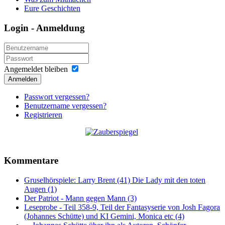
Eure Geschichten
Login - Anmeldung
Angemeldet bleiben
Anmelden
Passwort vergessen?
Benutzername vergessen?
Registrieren
Kommentare
Gruselhörspiele: Larry Brent (41) Die Lady mit den toten
Augen (1)
Der Patriot - Mann gegen Mann (3)
Leseprobe - Teil 358-9, Teil der Fantasyserie von Josh Fagora
(Johannes Schütte) und KI Gemini, Monica etc (4)