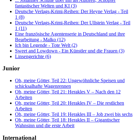
... Johannes Schütte über ihn als Autoren, Schöpfer
fantastischer Welten und KI (3)
Deutsche Verlags-Krimi-Reihen: Der Heyne Verlag - Teil
1 (8)
Deutsche Verlags-Krimi-Reihen: Der Ullstein Verlag - Teil
1 (11)
Eine französische Agentenserie in Deutschland und ihre
Bearbeitung - Malko (12)
Ich bin Legende - Tote Welt (2)
Sweet and Lowdown - Ein Künstler und die Frauen (3)
Linsengerichte (6)
Junior
Oh, meine Götter, Teil 22: Ungewöhnliche Speisen und
schicksalhafte Wagenrennen
Oh, meine Götter, Teil 21: Herakles V – Nach den 12
Arbeiten
Oh, meine Götter, Teil 20: Herakles IV – Die restlichen
Arbeiten
Oh, meine Götter, Teil 19: Herakles III – Job zwei bis sechs
Oh, meine Götter, Teil 18: Herakles II – Gigantischer
Wahnsinn und die erste Arbeit
International