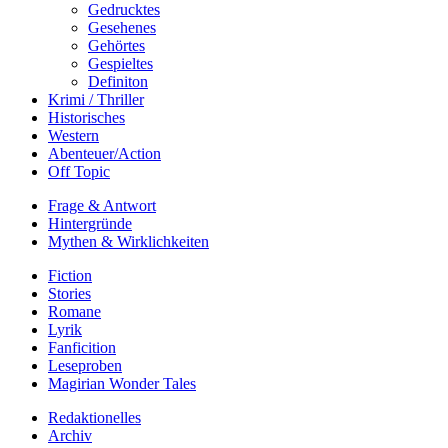
Gedrucktes
Gesehenes
Gehörtes
Gespieltes
Definiton
Krimi / Thriller
Historisches
Western
Abenteuer/Action
Off Topic
Frage & Antwort
Hintergründe
Mythen & Wirklichkeiten
Fiction
Stories
Romane
Lyrik
Fanficition
Leseproben
Magirian Wonder Tales
Redaktionelles
Archiv