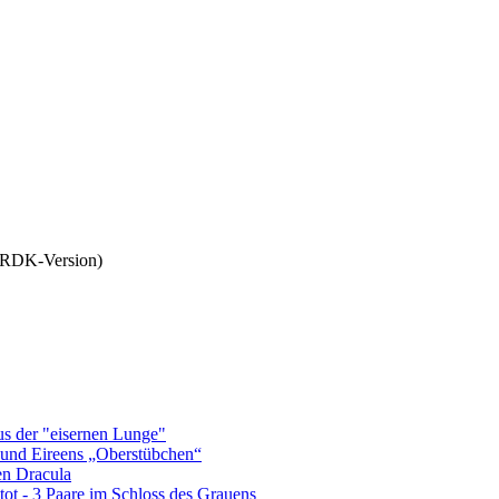
, RDK-Version)
us der "eisernen Lunge"
 und Eireens „Oberstübchen“
en Dracula
 tot - 3 Paare im Schloss des Grauens