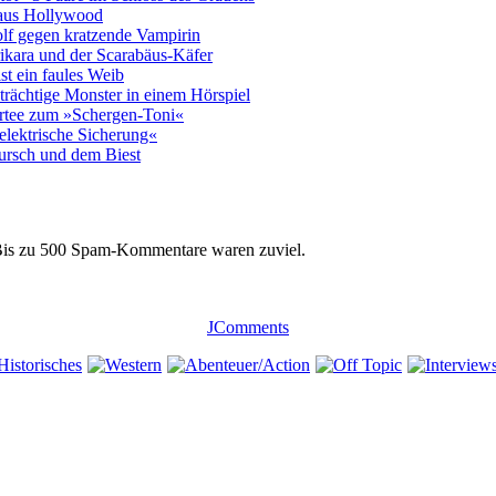
 aus Hollywood
olf gegen kratzende Vampirin
ikara und der Scarabäus-Käfer
st ein faules Weib
trächtige Monster in einem Hörspie
l
ertee zum »Schergen-Toni«
elektrische Sicherung«
ursch und dem Biest
 Bis zu 500 Spam-Kommentare waren zuviel.
JComments