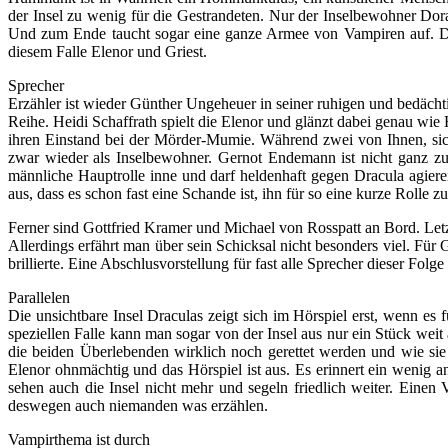
der Insel zu wenig für die Gestrandeten. Nur der Inselbewohner Dora
Und zum Ende taucht sogar eine ganze Armee von Vampiren auf. Das
diesem Falle Elenor und Griest.
Sprecher
Erzähler ist wieder Günther Ungeheuer in seiner ruhigen und bedächtig
Reihe. Heidi Schaffrath spielt die Elenor und glänzt dabei genau wi
ihren Einstand bei der Mörder-Mumie. Während zwei von Ihnen, sich
zwar wieder als Inselbewohner. Gernot Endemann ist nicht ganz zum
männliche Hauptrolle inne und darf heldenhaft gegen Dracula agiere
aus, dass es schon fast eine Schande ist, ihn für so eine kurze Rolle 
Ferner sind Gottfried Kramer und Michael von Rosspatt an Bord. Let
Allerdings erfährt man über sein Schicksal nicht besonders viel. Für Go
brillierte. Eine Abschlusvorstellung für fast alle Sprecher dieser Folge 
Parallelen
Die unsichtbare Insel Draculas zeigt sich im Hörspiel erst, wenn es
speziellen Falle kann man sogar von der Insel aus nur ein Stück weit
die beiden Überlebenden wirklich noch gerettet werden und wie sie
Elenor ohnmächtig und das Hörspiel ist aus. Es erinnert ein wenig 
sehen auch die Insel nicht mehr und segeln friedlich weiter. Einen
deswegen auch niemanden was erzählen.
Vampirthema ist durch