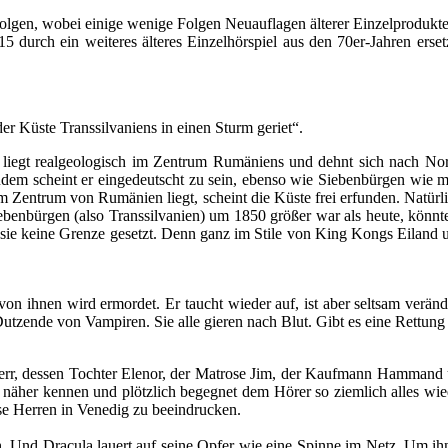
Folgen, wobei einige wenige Folgen Neuauflagen älterer Einzelprodukte 
 durch ein weiteres älteres Einzelhörspiel aus den 70er-Jahren erset
er Küste Transsilvaniens in einen Sturm geriet“.
en liegt realgeologisch im Zentrum Rumäniens und dehnt sich nach N
Zudem scheint er eingedeutscht zu sein, ebenso wie Siebenbürgen wie 
 im Zentrum von Rumänien liegt, scheint die Küste frei erfunden. Natür
ebenbürgen (also Transsilvanien) um 1850 größer war als heute, kön
asie keine Grenze gesetzt. Denn ganz im Stile von King Kongs Eiland u
on ihnen wird ermordet. Er taucht wieder auf, ist aber seltsam verände
 Dutzende von Vampiren. Sie alle gieren nach Blut. Gibt es eine Rettung
err, dessen Tochter Elenor, der Matrose Jim, der Kaufmann Hammand un
äher kennen und plötzlich begegnet dem Hörer so ziemlich alles wied
se Herren in Venedig zu beeindrucken.
 Und Dracula lauert auf seine Opfer wie eine Spinne im Netz. Um i