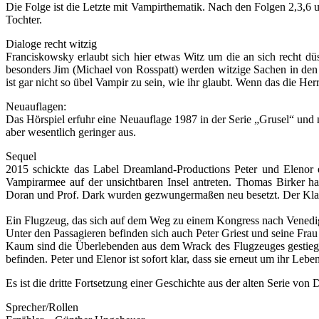
Die Folge ist die Letzte mit Vampirthematik. Nach den Folgen 2,3,6 und
Tochter.
Dialoge recht witzig
Franciskowsky erlaubt sich hier etwas Witz um die an sich recht dü
besonders Jim (Michael von Rosspatt) werden witzige Sachen in den
ist gar nicht so übel Vampir zu sein, wie ihr glaubt. Wenn das die He
Neuauflagen:
Das Hörspiel erfuhr eine Neuauflage 1987 in der Serie „Grusel“ und 
aber wesentlich geringer aus.
Sequel
2015 schickte das Label Dreamland-Productions Peter und Elenor e
Vampirarmee auf der unsichtbaren Insel antreten. Thomas Birker h
Doran und Prof. Dark wurden gezwungermaßen neu besetzt. Der Klap
Ein Flugzeug, das sich auf dem Weg zu einem Kongress nach Venedig be
Unter den Passagieren befinden sich auch Peter Griest und seine Frau
Kaum sind die Überlebenden aus dem Wrack des Flugzeuges gestiegen, 
befinden. Peter und Elenor ist sofort klar, dass sie erneut um ihr Leb
Es ist die dritte Fortsetzung einer Geschichte aus der alten Serie v
Sprecher/Rollen