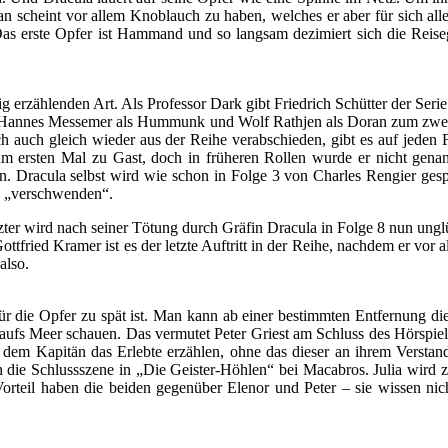
n scheint vor allem Knoblauch zu haben, welches er aber für sich alle
 erste Opfer ist Hammand und so langsam dezimiert sich die Reiseg
 erzählenden Art. Als Professor Dark gibt Friedrich Schütter der Serie
e Hannes Messemer als Hummunk und Wolf Rathjen als Doran zum zweiten
 auch gleich wieder aus der Reihe verabschieden, gibt es auf jeden 
 ersten Mal zu Gast, doch in früheren Rollen wurde er nicht genannt
n. Dracula selbst wird wie schon in Folge 3 von Charles Rengier gesp
zu „verschwenden“.
zter wird nach seiner Tötung durch Gräfin Dracula in Folge 8 nun un
ttfried Kramer ist es der letzte Auftritt in der Reihe, nachdem er vor al
also.
 für die Opfer zu spät ist. Man kann ab einer bestimmten Entfernung d
 aufs Meer schauen. Das vermutet Peter Griest am Schluss des Hörspiel
 dem Kapitän das Erlebte erzählen, ohne das dieser an ihrem Versta
an die Schlussszene in „Die Geister-Höhlen“ bei Macabros. Julia wird
 Vorteil haben die beiden gegenüber Elenor und Peter – sie wissen n