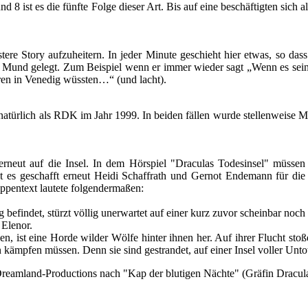
 8 ist es die fünfte Folge dieser Art. Bis auf eine beschäftigten sich a
stere Story aufzuheitern. In jeder Minute geschieht hier etwas, so d
 Mund gelegt. Zum Beispiel wenn er immer wieder sagt „Wenn es sein 
rren in Venedig wüssten…“ (und lacht).
natürlich als RDK im Jahr 1999. In beiden fällen wurde stellenweise 
rneut auf die Insel. In dem Hörspiel "Draculas Todesinsel" müssen 
at es geschafft erneut Heidi Schaffrath und Gernot Endemann für di
pentext lautete folgendermaßen:
findet, stürzt völlig unerwartet auf einer kurz zuvor scheinbar noch n
 Elenor.
ist eine Horde wilder Wölfe hinter ihnen her. Auf ihrer Flucht stoßen
en kämpfen müssen. Denn sie sind gestrandet, auf einer Insel voller Unto
on Dreamland-Productions nach "Kap der blutigen Nächte" (Gräfin Dracu