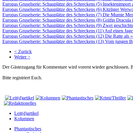
Europas Gruselserie: Schauplätze des Schreckens (5) Insektenimport
Europas Gruselserie: Schauplätze des Schreckens (6) Kitzliger Werw
Europas Gruselserie: Schauplätze des Schreckens (7) Die Mumie Mer
Europas Gruselserie: Schauplätze des Schreckens (8) Gräfin Dracula i
Europas Gruselserie: Schauplätze des Schreckens (9) Zwei geschichts
Europas Gruselserie: Schauplätze des Schreckens (11) Auf einen Jag
Europas Gruselserie: Schauplätze des Schreckens (12) Die Ratte als »
Europas Gruselserie: Schauplätze des Schreckens (13) Vom jungen B
< Zurück
Weiter >
Der Gästezugang für Kommentare wird vorerst wieder geschlossen.
Bitte registriert Euch.
Leit(d)artikel
Kolumnen
Phantastisches