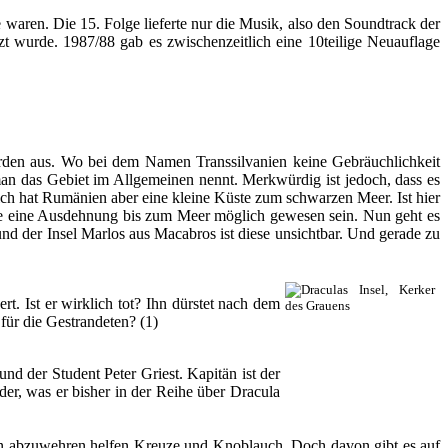
waren. Die 15. Folge lieferte nur die Musik, also den Soundtrack der
zt wurde. 1987/88 gab es zwischenzeitlich eine 10teilige Neuauflage
orden aus. Wo bei dem Namen Transsilvanien keine Gebräuchlichkeit
man das Gebiet im Allgemeinen nennt. Merkwürdig ist jedoch, dass es
lich hat Rumänien aber eine kleine Küste zum schwarzen Meer. Ist hier
nte eine Ausdehnung bis zum Meer möglich gewesen sein. Nun geht es
nd der Insel Marlos aus Macabros ist diese unsichtbar. Und gerade zu
rt. Ist er wirklich tot? Ihn dürstet nach dem
 für die Gestrandeten? (1)
d der Student Peter Griest. Kapitän ist der
er, was er bisher in der Reihe über Dracula
hn abzuwehren helfen Kreuze und Knoblauch. Doch davon gibt es auf