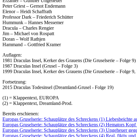
Erzähler – Günther Ungeheuer
Peter Griest – Gernot Endemann
Elenor – Heidi Schaffrath
Professor Dark – Friederich Schütter
Hummunk – Hannes Messemer
Dracula – Charles Rengier
Jim – Michael von Rospatt
Doran – Wolf Rathjen
Hammand – Gottfried Kramer
Auflagen:
1981 Draculas Insel, Kerker des Grauens (Die Gruselserie – Folge 9)
1987 Draculas Insel (Grusel – Folge 3)
1999 Draculas Insel, Kerker des Grauens (Die Gruselserie – Folge 9
Fortsetzung:
2015 Draculas Todesinsel (Dreamland-Grusel - Folge 19)
(1) = Klappentext, EUROPA
(2) = Klappentext, Dreamland-Prod.
Bereits erschienen:
Europas Gruselserie: Schauplätze des Schreckens (1) Liebesbeichte a
Europas Gruselserie: Schauplätze des Schreckens (2) Hemators Kopf
Europas Gruselserie: Schauplätze des Schreckens (3) Ungeheuer geg
Europas Gruselserie: Schauplätze des Schreckens (4) Real, fiktiv und