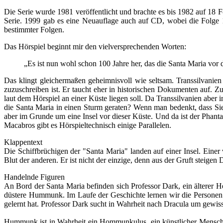
Die Serie wurde 1981 veröffentlicht und brachte es bis 1982 auf 18 
Serie. 1999 gab es eine Neuauflage auch auf CD, wobei die Folge 15
bestimmter Folgen.
Das Hörspiel beginnt mir den vielversprechenden Worten:
„Es ist nun wohl schon 100 Jahre her, das die Santa Maria vor d
Das klingt gleichermaßen geheimnisvoll wie seltsam. Transsilvani
zuzuschreiben ist. Er taucht eher in historischen Dokumenten auf. 
laut dem Hörspiel an einer Küste liegen soll. Da Transsilvanien aber
die Santa Maria in einen Sturm geraten? Wenn man bedenkt, dass Si
aber im Grunde um eine Insel vor dieser Küste. Und da ist der Phant
Macabros gibt es Hörspieltechnisch einige Parallelen.
Klappentext
Die Schiffbrüchigen der "Santa Maria" landen auf einer Insel. Einer v
Blut der anderen. Er ist nicht der einzige, denn aus der Gruft steigen
Handelnde Figuren
An Bord der Santa Maria befinden sich Professor Dark, ein älterer H
düstere Hummunk. Im Laufe der Geschichte lernen wir die Personen n
gelernt hat. Professor Dark sucht in Wahrheit nach Dracula um gewis
Hummunk ist in Wahrheit ein Hommunkulus, ein künstlicher Mensch.