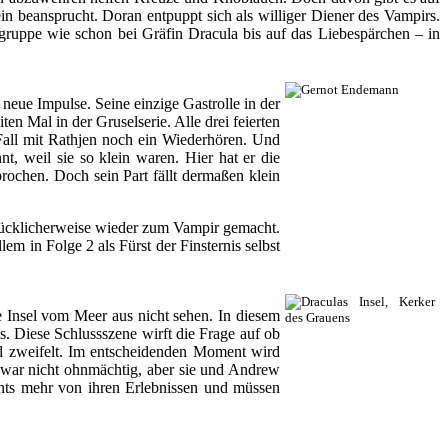
in beansprucht. Doran entpuppt sich als williger Diener des Vampirs.
ruppe wie schon bei Gräfin Dracula bis auf das Liebespärchen – in
 neue Impulse. Seine einzige Gastrolle in der
 Mal in der Gruselserie. Alle drei feierten
Fall mit Rathjen noch ein Wiederhören. Und
, weil sie so klein waren. Hier hat er die
rochen. Doch sein Part fällt dermaßen klein
glücklicherweise wieder zum Vampir gemacht.
lem in Folge 2 als Fürst der Finsternis selbst
ie Insel vom Meer aus nicht sehen. In diesem
s. Diese Schlussszene wirft die Frage auf ob
nd zweifelt. Im entscheidenden Moment wird
 zwar nicht ohnmächtig, aber sie und Andrew
ichts mehr von ihren Erlebnissen und müssen