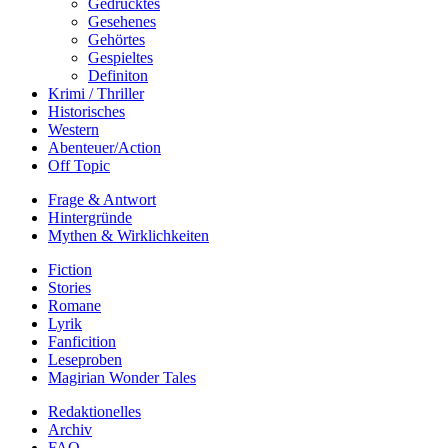
Gedrucktes
Gesehenes
Gehörtes
Gespieltes
Definiton
Krimi / Thriller
Historisches
Western
Abenteuer/Action
Off Topic
Frage & Antwort
Hintergründe
Mythen & Wirklichkeiten
Fiction
Stories
Romane
Lyrik
Fanficition
Leseproben
Magirian Wonder Tales
Redaktionelles
Archiv
FAQ