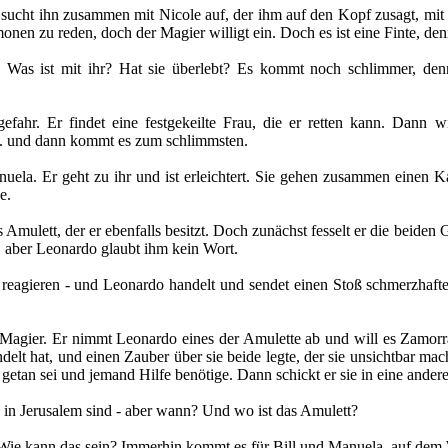
 Er sucht ihn zusammen mit Nicole auf, der ihm auf den Kopf zusagt, 
nen zu reden, doch der Magier willigt ein. Doch es ist eine Finte, de
 Was ist mit ihr? Hat sie überlebt? Es kommt noch schlimmer, den
fahr. Er findet eine festgekeilte Frau, die er retten kann. Dann w
 ... und dann kommt es zum schlimmsten.
nuela. Er geht zu ihr und ist erleichtert. Sie gehen zusammen einen 
e.
Amulett, der er ebenfalls besitzt. Doch zunächst fesselt er die beiden 
 aber Leonardo glaubt ihm kein Wort.
e reagieren - und Leonardo handelt und sendet einen Stoß schmerzhaf
 Magier. Er nimmt Leonardo eines der Amulette ab und will es Zamo
elt hat, und einen Zauber über sie beide legte, der sie unsichtbar ma
etan sei und jemand Hilfe benötige. Dann schickt er sie in eine andere 
in Jerusalem sind - aber wann? Und wo ist das Amulett?
 Wie kann das sein? Immerhin kommt es für Bill und Manuela, auf dem W