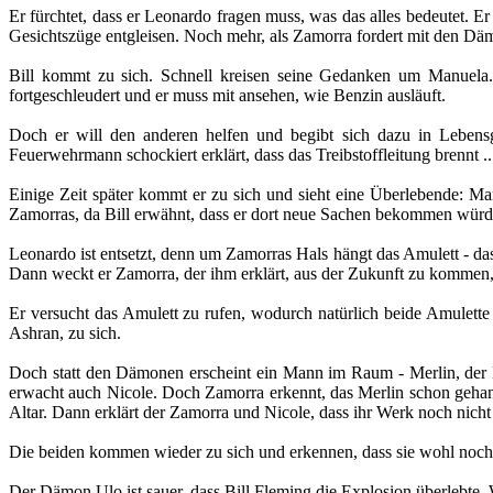
Er fürchtet, dass er Leonardo fragen muss, was das alles bedeutet.
Gesichtszüge entgleisen. Noch mehr, als Zamorra fordert mit den Dämo
Bill kommt zu sich. Schnell kreisen seine Gedanken um Manuela.
fortgeschleudert und er muss mit ansehen, wie Benzin ausläuft.
Doch er will den anderen helfen und begibt sich dazu in Lebensge
Feuerwehrmann schockiert erklärt, dass das Treibstoffleitung brennt
Einige Zeit später kommt er zu sich und sieht eine Überlebende: Ma
Zamorras, da Bill erwähnt, dass er dort neue Sachen bekommen würd
Leonardo ist entsetzt, denn um Zamorras Hals hängt das Amulett - das 
Dann weckt er Zamorra, der ihm erklärt, aus der Zukunft zu kommen,
Er versucht das Amulett zu rufen, wodurch natürlich beide Amulett
Ashran, zu sich.
Doch statt den Dämonen erscheint ein Mann im Raum - Merlin, der
erwacht auch Nicole. Doch Zamorra erkennt, das Merlin schon gehand
Altar. Dann erklärt der Zamorra und Nicole, dass ihr Werk noch nicht g
Die beiden kommen wieder zu sich und erkennen, dass sie wohl noch 
Der Dämon Ulo ist sauer, dass Bill Fleming die Explosion überlebte.