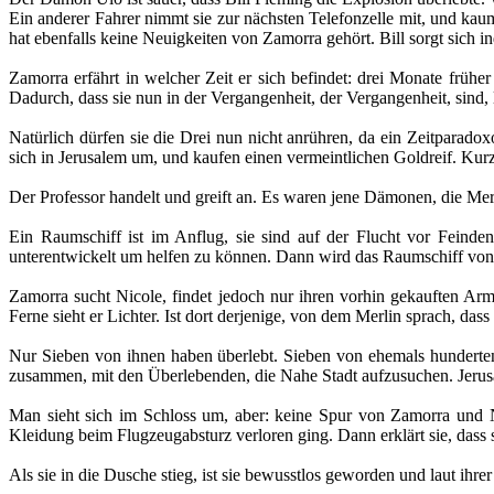
Ein anderer Fahrer nimmt sie zur nächsten Telefonzelle mit, und kaum 
hat ebenfalls keine Neuigkeiten von Zamorra gehört. Bill sorgt sich i
Zamorra erfährt in welcher Zeit er sich befindet: drei Monate frühe
Dadurch, dass sie nun in der Vergangenheit, der Vergangenheit, sind, 
Natürlich dürfen sie die Drei nun nicht anrühren, da ein Zeitpara
sich in Jerusalem um, und kaufen einen vermeintlichen Goldreif. Kur
Der Professor handelt und greift an. Es waren jene Dämonen, die Mer
Ein Raumschiff ist im Anflug, sie sind auf der Flucht vor Feind
unterentwickelt um helfen zu können. Dann wird das Raumschiff von d
Zamorra sucht Nicole, findet jedoch nur ihren vorhin gekauften Arm
Ferne sieht er Lichter. Ist dort derjenige, von dem Merlin sprach, das
Nur Sieben von ihnen haben überlebt. Sieben von ehemals hunderten 
zusammen, mit den Überlebenden, die Nahe Stadt aufzusuchen. Jeru
Man sieht sich im Schloss um, aber: keine Spur von Zamorra und N
Kleidung beim Flugzeugabsturz verloren ging. Dann erklärt sie, dass s
Als sie in die Dusche stieg, ist sie bewusstlos geworden und laut ihr