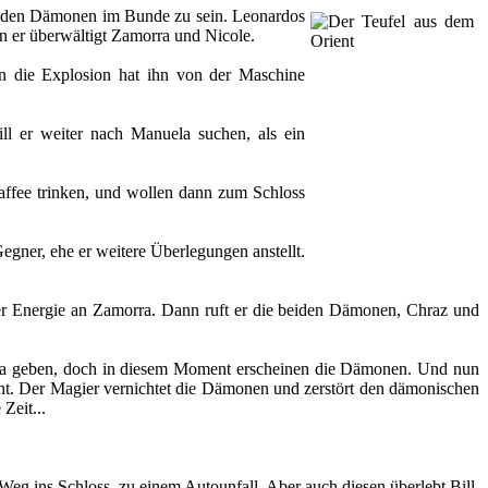
mit den Dämonen im Bunde zu sein. Leonardos
nn er überwältigt Zamorra und Nicole.
n die Explosion hat ihn von der Maschine
ill er weiter nach Manuela suchen, als ein
Kaffee trinken, und wollen dann zum Schloss
Gegner, ehe er weitere Überlegungen anstellt.
ter Energie an Zamorra. Dann ruft er die beiden Dämonen, Chraz und
rra geben, doch in diesem Moment erscheinen die Dämonen. Und nun
cht. Der Magier vernichtet die Dämonen und zerstört den dämonischen
Zeit...
eg ins Schloss, zu einem Autounfall. Aber auch diesen überlebt Bill.