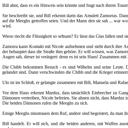
Bill ahnt, dass es ein Hinweis sein könnte und fragt nach ihrem Trau
Sie beschreibt sie, und Bill erkennt darin das Amulett Zamorras. Dann
auf die Meeghs getroffen seien. Und der Mann den sie sah ... war wo
wird.
Wieso riecht die Flüssigkeit so seltsam? Er lässt das Glas fallen und s
Zamorra kann Kontakt mit Nicole aufnehmen und sieht durch ihre Aug
der behauptet dass die Straße ihm gehöre. Er will wissen, was Zamorr
Augen sah, dieser ist verärgert: denn es ist sein Haus! Zusammen mit 
Die Chibb bekommen Besuch - es sind Wilhelm und seine Leute. Die 
gelandet sind. Dann verschwinden die Chibb und die Krieger erinnern s
Ulo ist im Schloß, er gelangte zusammen mit Bill, Manuela und Rafael
Vor dem Haus erkennt Marduz, dass tatsächlich Einbrecher zu Gange 
Dämonen vertreiben, Nicole befreien. Sie ahnen nicht, dass Marduz 
Die beiden Dämonen rufen die Meeghs zu sich.
Einige Meeghs misstrauen dem Ruf, andere sind begeistert, da man ihn
Bill handelt. Er will sich, und die beiden anderen, mit Waffen auss