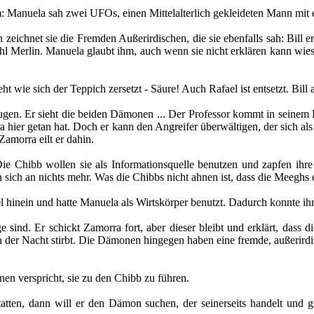
m: Manuela sah zwei UFOs, einen Mittelalterlich gekleideten Mann mit e
 zeichnet sie die Fremden Außerirdischen, die sie ebenfalls sah: Bill e
hl Merlin. Manuela glaubt ihm, auch wenn sie nicht erklären kann wieso
ieht wie sich der Teppich zersetzt - Säure! Auch Rafael ist entsetzt. Bil
en. Er sieht die beiden Dämonen ... Der Professor kommt in seinem K
a hier getan hat. Doch er kann den Angreifer überwältigen, der sich als
Zamorra eilt er dahin.
Chibb wollen sie als Informationsquelle benutzen und zapfen ihre G
ich an nichts mehr. Was die Chibbs nicht ahnen ist, dass die Meeghs ein
 hinein und hatte Manuela als Wirtskörper benutzt. Dadurch konnte ihm
sind. Er schickt Zamorra fort, aber dieser bleibt und erklärt, dass 
in der Nacht stirbt. Die Dämonen hingegen haben eine fremde, außerird
en verspricht, sie zu den Chibb zu führen.
tatten, dann will er den Dämon suchen, der seinerseits handelt und g