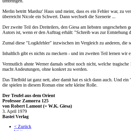
umbringen.
Merlin betritt Marduz' Haus und meint, dass es ein Fehler war, zu ve
überreicht Nicole ein Schwert. Dann wechselt die Szenerie ...
Der zweite Teil des Dreiteilers, den Giesa am liebsten ungeschehen gem
Autors ist, wenn er den Auftrag erhält: "Schreib was zur Entstehung d
Zumal diese "Logikfehler" inzwischen im Vergleich zu anderen, die
Inhaltlich gibt es nichts zu meckern - und im zweiten Teil lernen wir
Vermutlich ahnte Werner damals selbst noch nicht, welche tragische R
macht Andeutungen, ohne konkret zu werden.
Das Titelbild iat ganz nett, aber damit hat es sich dann auch. Und e
die spielen in diesem Roman eine sehr kleine Rolle.
Der Teufel aus dem Orient
Professor Zamorra 125
von
Robert Lamont
(=
W.K. Giesa)
3. April 1979
Bastei Ver
lag
< Zurück