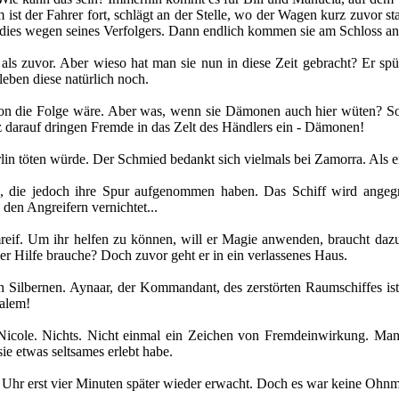
ist der Fahrer fort, schlägt an der Stelle, wo der Wagen kurz zuvor st
ndies wegen seines Verfolgers. Dann endlich kommen sie am Schloss an - 
r als zuvor. Aber wieso hat man sie nun in diese Zeit gebracht? Er s
leben diese natürlich noch.
doxon die Folge wäre. Aber was, wenn sie Dämonen auch hier wüten? So
z darauf dringen Fremde in das Zelt des Händlers ein - Dämonen!
lin töten würde. Der Schmied bedankt sich vielmals bei Zamorra. Als e
en, die jedoch ihre Spur aufgenommen haben. Das Schiff wird angeg
en Angreifern vernichtet...
reif. Um ihr helfen zu können, will er Magie anwenden, braucht dazu 
s er Hilfe brauche? Doch zuvor geht er in ein verlassenes Haus.
Silbernen. Aynaar, der Kommandant, des zerstörten Raumschiffes ist 
salem!
icole. Nichts. Nicht einmal ein Zeichen von Fremdeinwirkung. Manu
ie etwas seltsames erlebt habe.
er Uhr erst vier Minuten später wieder erwacht. Doch es war keine Ohnm