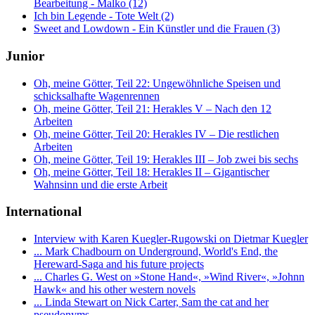
Bearbeitung - Malko (12)
Ich bin Legende - Tote Welt (2)
Sweet and Lowdown - Ein Künstler und die Frauen (3)
Junior
Oh, meine Götter, Teil 22: Ungewöhnliche Speisen und
schicksalhafte Wagenrennen
Oh, meine Götter, Teil 21: Herakles V – Nach den 12
Arbeiten
Oh, meine Götter, Teil 20: Herakles IV – Die restlichen
Arbeiten
Oh, meine Götter, Teil 19: Herakles III – Job zwei bis sechs
Oh, meine Götter, Teil 18: Herakles II – Gigantischer
Wahnsinn und die erste Arbeit
International
Interview with Karen Kuegler-Rugowski on Dietmar Kuegler
... Mark Chadbourn on Underground, World's End, the
Hereward-Saga and his future projects
... Charles G. West on »Stone Hand«, »Wind River«, »Johnn
Hawk« and his other western novels
... Linda Stewart on Nick Carter, Sam the cat and her
pseudonyms