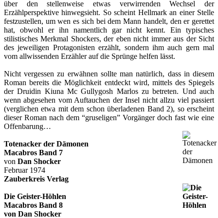
über den stellenweise etwas verwirrenden Wechsel der
Erzählperspektive hinwegsieht. So scheint Hellmark an einer Stelle
festzustellen, um wen es sich bei dem Mann handelt, den er gerettet
hat, obwohl er ihn namentlich gar nicht kennt. Ein typisches
stilistisches Merkmal Shockers, der eben nicht immer aus der Sicht
des jeweiligen Protagonisten erzählt, sondern ihm auch gern mal
vom allwissenden Erzähler auf die Sprünge helfen lässt.
Nicht vergessen zu erwähnen sollte man natürlich, dass in diesem
Roman bereits die Möglichkeit entdeckt wird, mittels des Spiegels
der Druidin Kiuna Mc Gullygosh Marlos zu betreten. Und auch
wenn abgesehen vom Auftauchen der Insel nicht allzu viel passiert
(verglichen etwa mit dem schon überladenen Band 2), so erscheint
dieser Roman nach dem “gruseligen” Vorgänger doch fast wie eine
Offenbarung…
Totenacker der Dämonen
Macabros Band 7
von
Dan Shocker
Februar 1974
Zauberkreis Verlag
Die Geister-Höhlen
Macabros Band 8
von
Dan Shocker