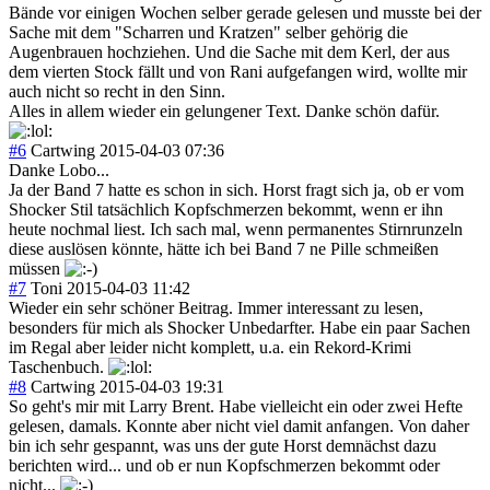
Bände vor einigen Wochen selber gerade gelesen und musste bei der
Sache mit dem "Scharren und Kratzen" selber gehörig die
Augenbrauen hochziehen. Und die Sache mit dem Kerl, der aus
dem vierten Stock fällt und von Rani aufgefangen wird, wollte mir
auch nicht so recht in den Sinn.
Alles in allem wieder ein gelungener Text. Danke schön dafür.
#6
Cartwing
2015-04-03 07:36
Danke Lobo...
Ja der Band 7 hatte es schon in sich. Horst fragt sich ja, ob er vom
Shocker Stil tatsächlich Kopfschmerzen bekommt, wenn er ihn
heute nochmal liest. Ich sach mal, wenn permanentes Stirnrunzeln
diese auslösen könnte, hätte ich bei Band 7 ne Pille schmeißen
müssen
#7
Toni
2015-04-03 11:42
Wieder ein sehr schöner Beitrag. Immer interessant zu lesen,
besonders für mich als Shocker Unbedarfter. Habe ein paar Sachen
im Regal aber leider nicht komplett, u.a. ein Rekord-Krimi
Taschenbuch.
#8
Cartwing
2015-04-03 19:31
So geht's mir mit Larry Brent. Habe vielleicht ein oder zwei Hefte
gelesen, damals. Konnte aber nicht viel damit anfangen. Von daher
bin ich sehr gespannt, was uns der gute Horst demnächst dazu
berichten wird... und ob er nun Kopfschmerzen bekommt oder
nicht...