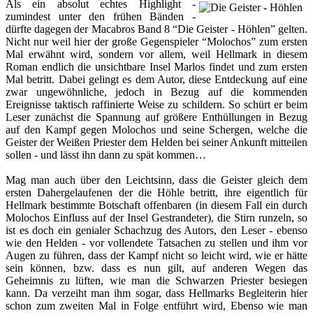
Als ein absolut echtes Highlight -
zumindest unter den frühen Bänden -
dürfte dagegen der
Macabros Band 8 “Die Geister - Höhlen”
gelten.
Nicht nur weil hier der große Gegenspieler “Molochos” zum ersten
Mal erwähnt wird, sondern vor allem, weil Hellmark in diesem
Roman endlich die unsichtbare Insel Marlos findet und zum ersten
Mal betritt. Dabei gelingt es dem Autor, diese Entdeckung auf eine
zwar ungewöhnliche, jedoch in Bezug auf die kommenden
Ereignisse taktisch raffinierte Weise zu schildern. So schürt er beim
Leser zunächst die Spannung auf größere Enthüllungen in Bezug
auf den Kampf gegen Molochos und seine Schergen, welche die
Geister der Weißen Priester dem Helden bei seiner Ankunft mitteilen
sollen - und lässt ihn dann zu spät kommen…
Mag man auch über den Leichtsinn, dass die Geister gleich dem
ersten Dahergelaufenen der die Höhle betritt, ihre eigentlich für
Hellmark bestimmte Botschaft offenbaren (in diesem Fall ein durch
Molochos Einfluss auf der Insel Gestrandeter), die Stirn runzeln, so
ist es doch ein genialer Schachzug des Autors, den Leser - ebenso
wie den Helden - vor vollendete Tatsachen zu stellen und ihm vor
Augen zu führen, dass der Kampf nicht so leicht wird, wie er hätte
sein können, bzw. dass es nun gilt, auf anderen Wegen das
Geheimnis zu lüften, wie man die Schwarzen Priester besiegen
kann. Da verzeiht man ihm sogar, dass Hellmarks Begleiterin hier
schon zum zweiten Mal in Folge entführt wird, Ebenso wie man