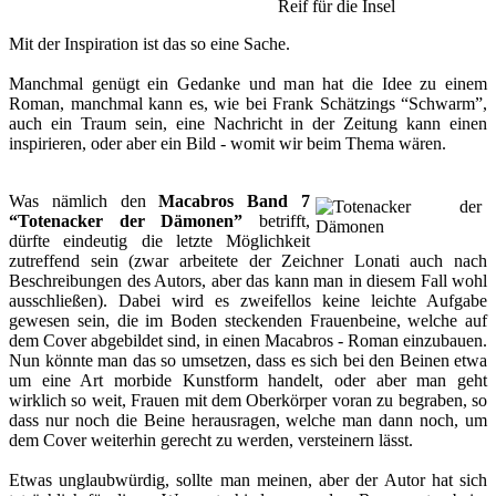
Reif für die Insel
Mit der Inspiration ist das so eine Sache.
Manchmal genügt ein Gedanke und man hat die Idee zu einem
Roman, manchmal kann es, wie bei Frank Schätzings “Schwarm”,
auch ein Traum sein, eine Nachricht in der Zeitung kann einen
inspirieren, oder aber ein Bild - womit wir beim Thema wären.
Was nämlich den
Macabros Band 7
“Totenacker der Dämonen”
betrifft,
dürfte eindeutig die letzte Möglichkeit
zutreffend sein (zwar arbeitete der Zeichner Lonati auch nach
Beschreibungen des Autors, aber das kann man in diesem Fall wohl
ausschließen). Dabei wird es zweifellos keine leichte Aufgabe
gewesen sein, die im Boden steckenden Frauenbeine, welche auf
dem Cover abgebildet sind, in einen Macabros - Roman einzubauen.
Nun könnte man das so umsetzen, dass es sich bei den Beinen etwa
um eine Art morbide Kunstform handelt, oder aber man geht
wirklich so weit, Frauen mit dem Oberkörper voran zu begraben, so
dass nur noch die Beine herausragen, welche man dann noch, um
dem Cover weiterhin gerecht zu werden, versteinern lässt.
Etwas unglaubwürdig, sollte man meinen, aber der Autor hat sich