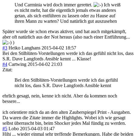
Und Carminia wird doch immer gerettet.
Ich weiß
es nicht mehr, hat die eigentlich jemals etwas anderes
getan, als sich entführen zu lassen oder zu Hause auf
ihren Mann zu warten? Und natürlich gut auszusehen
Später wurde sie schon etwas aktiver, und hat auch mitgekämpft,
aber oft natürlich aus der Not heraus (also nach einer Entführung...
)
#3
Heiko Langhans
2015-04-02 18:57
Bei den Stilblüten-Vorstellungen werde ich das gefühl nicht los, dass
S.R. Dave Langfords
Ansible
kennt ... Klasse!
#4
Cartwing
2015-04-02 21:03
Zitat:
Bei den Stilblüten-Vorstellungen werde ich das gefühl
nicht los, dass S.R. Dave Langfords Ansible kennt
ehrlich gesagt, nein, kenne ich nicht. Aber da kommen noch
bessere...
ich orientiere mich da an den alten Zauberspiegel Print - Ausgaben.
Da waren die Zitate immer die Highlights. Wobei ich wie gesagt
selbst überrascht bin, beim Shocker jedes Mal fündig zu werden.
#5
Lobo
2015-04-03 01:47
Hihi ... wieder einmal sehr treffende Bemerkungen. Habe die beiden