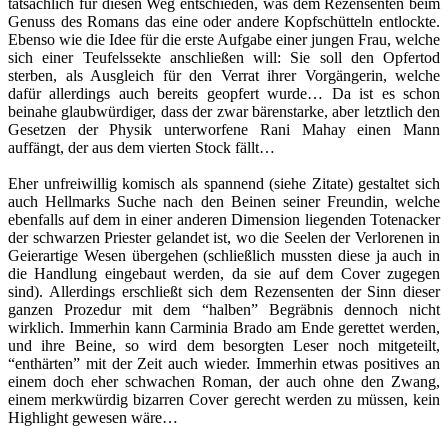
tatsächlich für diesen Weg entschieden, was dem Rezensenten beim
Genuss des Romans das eine oder andere Kopfschütteln entlockte.
Ebenso wie die Idee für die erste Aufgabe einer jungen Frau, welche
sich einer Teufelssekte anschließen will: Sie soll den Opfertod
sterben, als Ausgleich für den Verrat ihrer Vorgängerin, welche
dafür allerdings auch bereits geopfert wurde… Da ist es schon
beinahe glaubwürdiger, dass der zwar bärenstarke, aber letztlich den
Gesetzen der Physik unterworfene Rani Mahay einen Mann
auffängt, der aus dem vierten Stock fällt…
Eher unfreiwillig komisch als spannend (siehe Zitate) gestaltet sich
auch Hellmarks Suche nach den Beinen seiner Freundin, welche
ebenfalls auf dem in einer anderen Dimension liegenden Totenacker
der schwarzen Priester gelandet ist, wo die Seelen der Verlorenen in
Geierartige Wesen übergehen (schließlich mussten diese ja auch in
die Handlung eingebaut werden, da sie auf dem Cover zugegen
sind). Allerdings erschließt sich dem Rezensenten der Sinn dieser
ganzen Prozedur mit dem “halben” Begräbnis dennoch nicht
wirklich. Immerhin kann Carminia Brado am Ende gerettet werden,
und ihre Beine, so wird dem besorgten Leser noch mitgeteilt,
“enthärten” mit der Zeit auch wieder. Immerhin etwas positives an
einem doch eher schwachen Roman, der auch ohne den Zwang,
einem merkwürdig bizarren Cover gerecht werden zu müssen, kein
Highlight gewesen wäre…