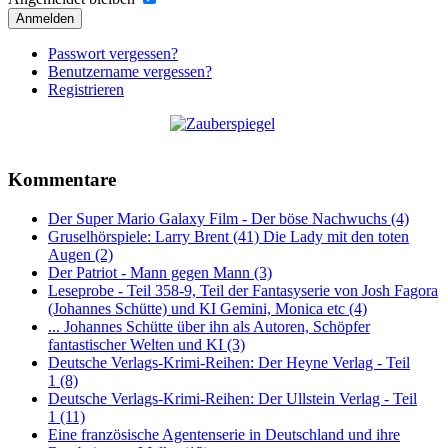
Anmelden
Passwort vergessen?
Benutzername vergessen?
Registrieren
Kommentare
Der Super Mario Galaxy Film - Der böse Nachwuchs (4)
Gruselhörspiele: Larry Brent (41) Die Lady mit den toten
Augen (2)
Der Patriot - Mann gegen Mann (3)
Leseprobe - Teil 358-9, Teil der Fantasyserie von Josh Fagora
(Johannes Schütte) und KI Gemini, Monica etc (4)
... Johannes Schütte über ihn als Autoren, Schöpfer
fantastischer Welten und KI (3)
Deutsche Verlags-Krimi-Reihen: Der Heyne Verlag - Teil
1 (8)
Deutsche Verlags-Krimi-Reihen: Der Ullstein Verlag - Teil
1 (11)
Eine französische Agentenserie in Deutschland und ihre