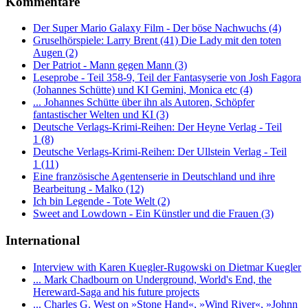
Kommentare
Der Super Mario Galaxy Film - Der böse Nachwuchs (4)
Gruselhörspiele: Larry Brent (41) Die Lady mit den toten
Augen (2)
Der Patriot - Mann gegen Mann (3)
Leseprobe - Teil 358-9, Teil der Fantasyserie von Josh Fagora
(Johannes Schütte) und KI Gemini, Monica etc (4)
... Johannes Schütte über ihn als Autoren, Schöpfer
fantastischer Welten und KI (3)
Deutsche Verlags-Krimi-Reihen: Der Heyne Verlag - Teil
1 (8)
Deutsche Verlags-Krimi-Reihen: Der Ullstein Verlag - Teil
1 (11)
Eine französische Agentenserie in Deutschland und ihre
Bearbeitung - Malko (12)
Ich bin Legende - Tote Welt (2)
Sweet and Lowdown - Ein Künstler und die Frauen (3)
International
Interview with Karen Kuegler-Rugowski on Dietmar Kuegler
... Mark Chadbourn on Underground, World's End, the
Hereward-Saga and his future projects
... Charles G. West on »Stone Hand«, »Wind River«, »Johnn