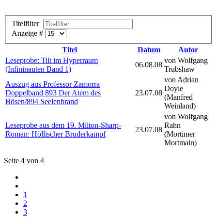
Titelfilter
Anzeige #
Titel
Datum
Autor
Leseprobe: Tilt im Hyperraum
von Wolfgang
06.08.08
(Infininauten Band 1)
Trubshaw
von Adrian
Auszug aus Professor Zamorra
Doyle
Doppelband 893 Der Atem des
23.07.08
(Manfred
Bösen/894 Seelenbrand
Weinland)
von Wolfgang
Leseprobe aus dem 19. Milton-Sharp-
Rahn
23.07.08
Roman: Höllischer Bruderkampf
(Mortimer
Mortmain)
Seite 4 von 4
1
2
3