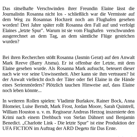
Das rätselhafte Verschwinden ihrer Freundin Elaine lässt die
Journalistin Rosanna nicht los - schließlich war die Vermisste auf
dem Weg zu Rosannas Hochzeit noch am Flughafen gesehen
worden! Drei Jahre später rollt Rosanna den Fall auf und verfolgt
Elaines „letzte Spur". Warum ist sie vom Flughafen verschwunden
ausgerechnet an dem Tag, an dem sämtliche Flüge gestrichen
wurden?
Bei ihren Recherchen stößt Rosanna (Jasmin Gerat) auf den Anwalt
Mark Reeve (Barry Atsma). Er ist offenbar der Letzte, mit dem
Elaine gesehen wurde. Als Rosanna Mark aufsucht, beteuert dieser
nach wie vor seine Unwissenheit. Aber kann sie ihm vertrauen? Ist
der Anwalt vielleicht doch der Täter oder fiel Elaine in die Hände
eines Serienmörders? Plötzlich tauchen Hinweise auf, dass Elaine
noch leben könnte...
In weiteren Rollen spielen: Vladimir Burlakov, Rainer Bock, Anna
Blomeier, Luise Berndt, Mark Frost, Jordan Moore, Sarah Quintrell,
William Houston u. v. m. Regisseur Andreas Herzog inszenierte den
Krimi nach einem Drehbuch von Stefan Dähnert und Benjamin
Benedict. „Charlotte Link - Die letzte Spur" ist eine Produktion der
UFA FICTION im Auftrag der ARD Degeto für Das Erste.