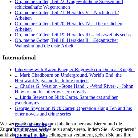
Oh, meine Götter, Teil 22: Ungewöhnliche Speisen und
schicksalhafte Wagenrennen
Oh, meine Götter, Teil 21: Herakles V – Nach den 12
Arbeiten
Oh, meine Götter, Teil 20: Herakles IV – Die restlichen
Arbeiten
Oh, meine Götter, Teil 19: Herakles III – Job zwei bis sechs
Oh, meine Götter, Teil 18: Herakles II – Gigantischer
Wahnsinn und die erste Arbeit
International
Interview with Karen Kuegler-Rugowski on Dietmar Kuegler
... Mark Chadbourn on Underground, World's End, the
Hereward-Saga and his future projects
... Charles G. West on »Stone Hand«, »Wind River«, »Johnn
Hawk« and his other western novels
... Linda Stewart on Nick Carter, Sam the cat and her
pseudonyms
George Snyder on Nick Carter, Operation Hang Ten and his
other novels and crime series
Wir verwenden Cookies, um Inhalte zu personalisieren und die
Der Zauberspiegel
Zugriffe auf unsere Webseite zu analysieren. Indem Sie "Akzeptieren"
Die Rezensionen
anklicken ohne Ihre Einstellungen zu verändern, geben Sie uns Ihre
Die Nachrichten