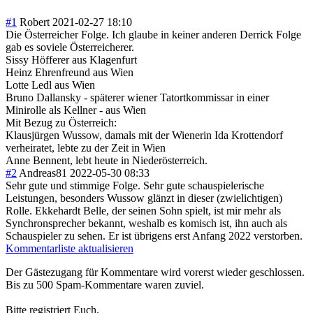
#1
Robert
2021-02-27 18:10
Die Österreicher Folge. Ich glaube in keiner anderen Derrick Folge
gab es soviele Österreicherer.
Sissy Höfferer aus Klagenfurt
Heinz Ehrenfreund aus Wien
Lotte Ledl aus Wien
Bruno Dallansky - späterer wiener Tatortkommissar in einer
Minirolle als Kellner - aus Wien
Mit Bezug zu Österreich:
Klausjürgen Wussow, damals mit der Wienerin Ida Krottendorf
verheiratet, lebte zu der Zeit in Wien
Anne Bennent, lebt heute in Niederösterreich.
#2
Andreas81
2022-05-30 08:33
Sehr gute und stimmige Folge. Sehr gute schauspielerische
Leistungen, besonders Wussow glänzt in dieser (zwielichtigen)
Rolle. Ekkehardt Belle, der seinen Sohn spielt, ist mir mehr als
Synchronsprecher bekannt, weshalb es komisch ist, ihn auch als
Schauspieler zu sehen. Er ist übrigens erst Anfang 2022 verstorben.
Kommentarliste aktualisieren
Der Gästezugang für Kommentare wird vorerst wieder geschlossen.
Bis zu 500 Spam-Kommentare waren zuviel.
Bitte registriert Euch.