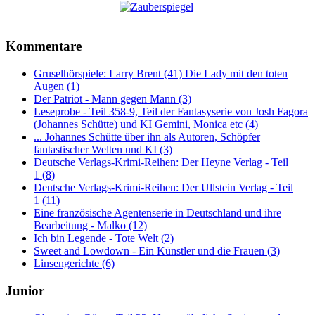
Kommentare
Gruselhörspiele: Larry Brent (41) Die Lady mit den toten
Augen (1)
Der Patriot - Mann gegen Mann (3)
Leseprobe - Teil 358-9, Teil der Fantasyserie von Josh Fagora
(Johannes Schütte) und KI Gemini, Monica etc (4)
... Johannes Schütte über ihn als Autoren, Schöpfer
fantastischer Welten und KI (3)
Deutsche Verlags-Krimi-Reihen: Der Heyne Verlag - Teil
1 (8)
Deutsche Verlags-Krimi-Reihen: Der Ullstein Verlag - Teil
1 (11)
Eine französische Agentenserie in Deutschland und ihre
Bearbeitung - Malko (12)
Ich bin Legende - Tote Welt (2)
Sweet and Lowdown - Ein Künstler und die Frauen (3)
Linsengerichte (6)
Junior