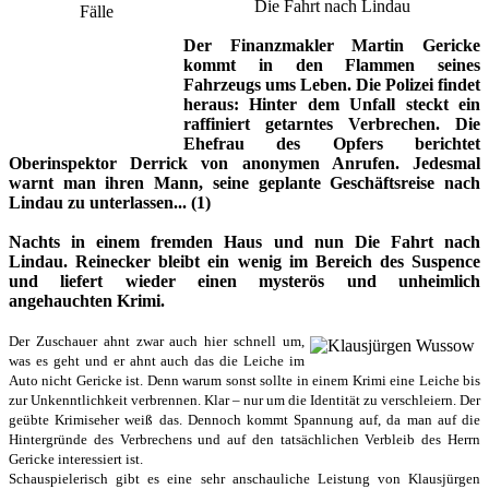
Die Fahrt nach Lindau
Der Finanzmakler Martin Gericke
kommt in den Flammen seines
Fahrzeugs ums Leben. Die Polizei findet
heraus: Hinter dem Unfall steckt ein
raffiniert getarntes Verbrechen. Die
Ehefrau des Opfers berichtet
Oberinspektor Derrick von anonymen Anrufen. Jedesmal
warnt man ihren Mann, seine geplante Geschäftsreise nach
Lindau zu unterlassen... (1)
Nachts in einem fremden Haus und nun Die Fahrt nach
Lindau. Reinecker bleibt ein wenig im Bereich des Suspence
und liefert wieder einen mysterös und unheimlich
angehauchten Krimi.
Der Zuschauer ahnt zwar auch hier schnell um,
was es geht und er ahnt auch das die Leiche im
Auto nicht Gericke ist. Denn warum sonst sollte in einem Krimi eine Leiche bis
zur Unkenntlichkeit verbrennen. Klar – nur um die Identität zu verschleiern. Der
geübte Krimiseher weiß das. Dennoch kommt Spannung auf, da man auf die
Hintergründe des Verbrechens und auf den tatsächlichen Verbleib des Herrn
Gericke interessiert ist.
Schauspielerisch gibt es eine sehr anschauliche Leistung von Klausjürgen