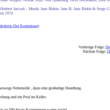
 Herbert Jarczyk - Musik: Jane Birkin: Jane B, Jane Birkin & Serge G
ion 1974
deskreis Der Kommissar
)
Vorherige Folge:
De
Nächste Folge:
D
ineswegs Nebenrolle , dazu eine großartige Handlung.
chung und ein Pool im Keller.
 Bis zu 500 Spam-Kommentare waren zuviel.