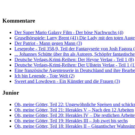
Kommentare
Der Super Mario Galaxy Film - Der böse Nachwuchs (4)
Gruselhörspiele: Larry Brent (41) Die Lady mit den toten Auge
Der Patriot - Mann gegen Mann (3)
Leseprobe - Teil 358-9, Teil der Fantasyserie von Josh Fagora
... Johannes Schütte über ihn als Autoren, Schöpfer fantastisch
Deutsche Verlags-Krimi-Reihen: Der Heyne Verlag - Teil 1 (8)
Deutsche Verlags-Krimi-Reihen: Der Ullstein Verlag - Teil 1 (1
Eine französische Agentenserie in Deutschland und ihre Bearbe
Ich bin Legende - Tote Welt (2)
Sweet and Lowdown - Ein Künstler und die Frauen (3)
Junior
Oh, meine Götter, Teil 22: Ungewöhnliche Speisen und schick
Oh, meine Götter, Teil 21: Herakles V – Nach den 12 Arbeiten
Oh, meine Götter, Teil 20: Herakles IV – Die restlichen Arbeit
Oh, meine Götter, Teil 19: Herakles III – Job zwei bis sechs
Oh, meine Götter, Teil 18: Herakles II – Gigantischer Wahnsinn