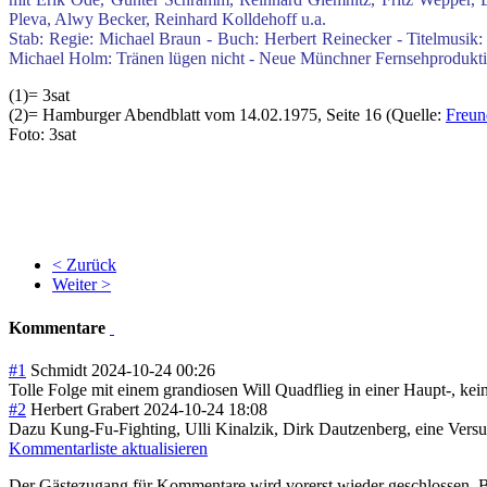
Pleva, Alwy Becker, Reinhard Kolldehoff u.a.
Stab: Regie: Michael Braun - Buch: Herbert Reinecker - Titelmusik:
Michael Holm: Tränen lügen nicht - Neue Münchner Fernsehprodukt
(1)= 3sat
(2)= Hamburger Abendblatt vom 14.02.1975, Seite 16 (Quelle:
Freun
Foto: 3sat
< Zurück
Weiter >
Kommentare
#1
Schmidt
2024-10-24 00:26
Tolle Folge mit einem grandiosen Will Quadflieg in einer Haupt-, ke
#2
Herbert Grabert
2024-10-24 18:08
Dazu Kung-Fu-Fighting, Ulli Kinalzik, Dirk Dautzenberg, eine Versu
Kommentarliste aktualisieren
Der Gästezugang für Kommentare wird vorerst wieder geschlossen.