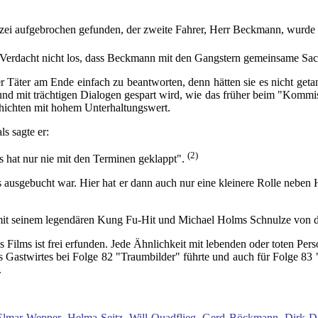
ei aufgebrochen gefunden, der zweite Fahrer, Herr Beckmann, wurde of
n Verdacht nicht los, dass Beckmann mit den Gangstern gemeinsame Sa
 Täter am Ende einfach zu beantworten, denn hätten sie es nicht getan
 und mit trächtigen Dialogen gespart wird, wie das früher beim "Komm
schichten mit hohem Unterhaltungswert.
s sagte er:
(2)
s hat nur nie mit den Terminen geklappt".
ausgebucht war. Hier hat er dann auch nur eine kleinere Rolle neben Ha
 mit seinem legendären Kung Fu-Hit und Michael Holms Schnulze von d
ilms ist frei erfunden. Jede Ähnlichkeit mit lebenden oder toten Perso
Gastwirtes bei Folge 82 "Traumbilder" führte und auch für Folge 83 "
.
lmar Wepper, Helma Seitz, Will Quadflieg, Gerd Böckmann, Dirk Dau