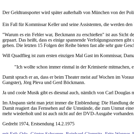
Der Geldtransporter wird später außerhalb von München von der Poliz
Ein Fall für Kommissar Keller und seine Assistenten, die werden de
"Warum es ein Fehler war, Beckmann zu erschießen" ist aus Sicht der
gepaart. Das heißt, dass es einige spannende Verfolgungsszenen gibt
geben. Die letzten 15 Folgen der Reihe bieten fast alle sehr gute Ge
Will Quadflieg ist zum ersten einzigen Mal Gast im Kommissar, Damal
"Ich wollte schon immer einmal in der Krimiserie mitmachen, e
Damit sprach er an, dass er beim Theater meist auf Wochen im Voraus 
Gangster), Jörg Pleva und Gerd Böckmann.
Ja und coole Musik gibt es diesmal auch, nämlich von Carl Douglas
Im Abspann sieht man jetzt immer die Einblendung: Die Handlung des F
Damit reagiert das Fernsehen auf die Umstände, die zum Unmut eines 
mehr wiederholt und ist auch nicht auf der DVD-Ausgabe vorhanden
Gedreht 1974, Erstsendung 14.2.1975
mit Erik Ode, Günter Schramm, Reinhard Glemnitz, Fritz Wepper, E