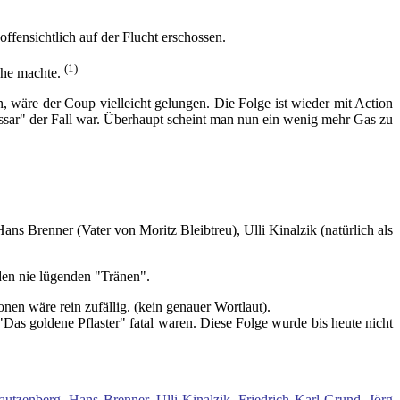
fensichtlich auf der Flucht erschossen.
(1)
che machte.
, wäre der Coup vielleicht gelungen. Die Folge ist wieder mit Action
issar" der Fall war. Überhaupt scheint man nun ein wenig mehr Gas zu
ns Brenner (Vater von Moritz Bleibtreu), Ulli Kinalzik (natürlich als
en nie lügenden "Tränen".
nen wäre rein zufällig. (kein genauer Wortlaut).
Das goldene Pflaster" fatal waren. Diese Folge wurde bis heute nicht
tzenberg, Hans Brenner, Ulli Kinalzik, Friedrich Karl Grund, Jörg