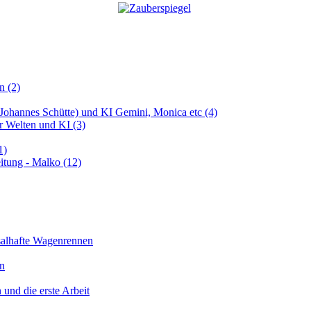
n (2)
 (Johannes Schütte) und KI Gemini, Monica etc (4)
er Welten und KI (3)
1)
itung - Malko (12)
salhafte Wagenrennen
en
 und die erste Arbeit