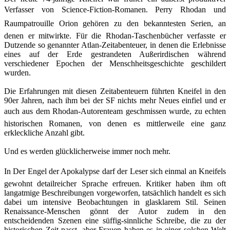
Verfasser von Science-Fiction-Romanen. Perry Rhodan und
Raumpatrouille Orion gehören zu den bekanntesten Serien, an
denen er mitwirkte. Für die Rhodan-Taschenbücher verfasste er
Dutzende so genannter Atlan-Zeitabenteuer, in denen die Erlebnisse
eines auf der Erde gestrandeten Außerirdischen während
verschiedener Epochen der Menschheitsgeschichte geschildert
wurden.
Die Erfahrungen mit diesen Zeitabenteuern führten Kneifel in den
90er Jahren, nach ihm bei der SF nichts mehr Neues einfiel und er
auch aus dem Rhodan-Autorenteam geschmissen wurde, zu echten
historischen Romanen, von denen es mittlerweile eine ganz
erkleckliche Anzahl gibt.
Und es werden glücklicherweise immer noch mehr.
In Der Engel der Apokalypse darf der Leser sich einmal an Kneifels
gewohnt detailreicher Sprache erfreuen. Kritiker haben ihm oft
langatmige Beschreibungen vorgeworfen, tatsächlich handelt es sich
dabei um intensive Beobachtungen in glasklarem Stil. Seinen
Renaissance-Menschen gönnt der Autor zudem in den
entscheidenden Szenen eine süffig-sinnliche Schreibe, die zu der
historischen Zeit passt, aber Frauen haben es in einer solchen Welt