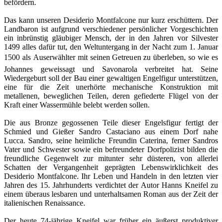
befördern.
Das kann unseren Desiderio Montfalcone nur kurz erschüttern. Der
Landbaron ist aufgrund verschiedener persönlicher Vorgeschichten
ein inbrünstig gläubiger Mensch, der in den Jahren vor Silvester
1499 alles dafür tut, den Weltuntergang in der Nacht zum 1. Januar
1500 als Auserwählter mit seinen Getreuen zu überleben, so wie es
Johannes geweissagt und Savonarola verbreitet hat. Seine
Wiedergeburt soll der Bau einer gewaltigen Engelfigur unterstützen,
eine für die Zeit unerhörte mechanische Konstruktion mit
metallenen, beweglichen Teilen, deren gefiederte Flügel von der
Kraft einer Wassermühle belebt werden sollen.
Die aus Bronze gegossenen Teile dieser Engelsfigur fertigt der
Schmied und Gießer Sandro Castaciano aus einem Dorf nahe
Lucca. Sandro, seine heimliche Freundin Caterina, ferner Sandros
Vater und Schwester sowie ein befreundeter Dorfpolizist bilden die
freundliche Gegenwelt zur mitunter sehr düsteren, von allerlei
Schatten der Vergangenheit geprägten Lebenswirklichkeit des
Desiderio Montfalcone. Ihr Leben und Handeln in den letzten vier
Jahren des 15. Jahrhunderts verdichtet der Autor Hanns Kneifel zu
einem überaus lesbaren und unterhaltsamen Roman aus der Zeit der
italienischen Renaissance.
Der heute 74-jährige Kneifel war früher ein äußerst produktiver