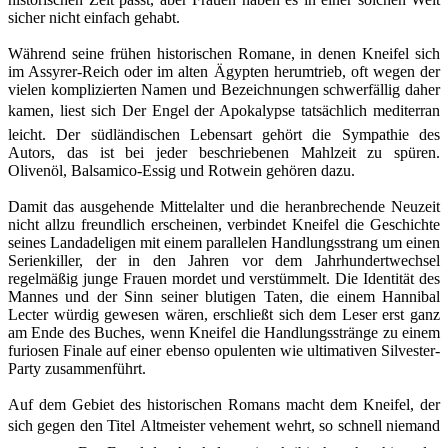
sicher nicht einfach gehabt.
Während seine frühen historischen Romane, in denen Kneifel sich
im Assyrer-Reich oder im alten Ägypten herumtrieb, oft wegen der
vielen komplizierten Namen und Bezeichnungen schwerfällig daher
kamen, liest sich Der Engel der Apokalypse tatsächlich mediterran
leicht. Der südländischen Lebensart gehört die Sympathie des
Autors, das ist bei jeder beschriebenen Mahlzeit zu spüren.
Olivenöl, Balsamico-Essig und Rotwein gehören dazu.
Damit das ausgehende Mittelalter und die heranbrechende Neuzeit
nicht allzu freundlich erscheinen, verbindet Kneifel die Geschichte
seines Landadeligen mit einem parallelen Handlungsstrang um einen
Serienkiller, der in den Jahren vor dem Jahrhundertwechsel
regelmäßig junge Frauen mordet und verstümmelt. Die Identität des
Mannes und der Sinn seiner blutigen Taten, die einem Hannibal
Lecter würdig gewesen wären, erschließt sich dem Leser erst ganz
am Ende des Buches, wenn Kneifel die Handlungsstränge zu einem
furiosen Finale auf einer ebenso opulenten wie ultimativen Silvester-
Party zusammenführt.
Auf dem Gebiet des historischen Romans macht dem Kneifel, der
sich gegen den Titel Altmeister vehement wehrt, so schnell niemand