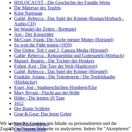
HOLOCAUST - Die Geschichte der Familie Weiss
Die Mätresse des Teufels
King Naresuan
Gablé, Rebecca - Das Spiel der Könige (Roman/Hörbuch -
Audio-CD)
Im Wandel der Zeiten - Brettspiel
Arn - Der Kreuzritter
McCourt, Frank: Die Asche meiner Mutter (Hörspiel)
So weit die Füße tragen (1959)
Der Orden, Teil 1 und 2, Canora-Media (Hörspiel)
Gable, Rebecca - Reliquienblut und Gottesurteil (Hörbuch)
Mannel, Beatrix - Die Tochter des Henkers
Follett, Ken - Die Tore der Welt (Hardcover)
Gablé, Rebecca - Das Spiel der Könige (Hörspiel)
Franklin, Ariana - Die Totenleserin / Die Teufelshaube
(Hörbücher)
Esser, Jost - Stadtgeschichten Homberg/Efze
Mary Bryant - Flucht aus der Hölle
Hitler - Die letzten 10 Tage
1612
Der Bunte Schleier
Gear & Gear: Das letzte Gebet
Wir verwenden Cookies, um Inhalte zu personalisieren und die
Der Zauberspiegel
Zugriffe auf unsere Webseite zu analysieren. Indem Sie "Akzeptieren"
Die Rezensionen