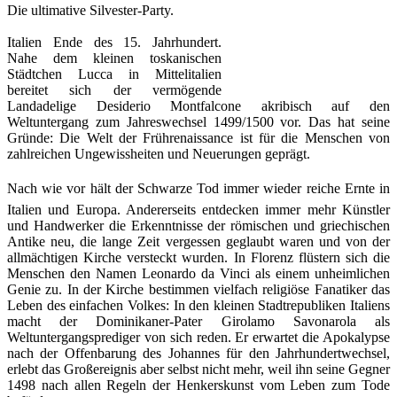
Die ultimative Silvester-Party.
Italien Ende des 15. Jahrhundert.
Nahe dem kleinen toskanischen
Städtchen Lucca in Mittelitalien
bereitet sich der vermögende
Landadelige Desiderio Montfalcone akribisch auf den
Weltuntergang zum Jahreswechsel 1499/1500 vor. Das hat seine
Gründe: Die Welt der Frührenaissance ist für die Menschen von
zahlreichen Ungewissheiten und Neuerungen geprägt.
Nach wie vor hält der Schwarze Tod immer wieder reiche Ernte in
Italien und Europa. Andererseits entdecken immer mehr Künstler
und Handwerker die Erkenntnisse der römischen und griechischen
Antike neu, die lange Zeit vergessen geglaubt waren und von der
allmächtigen Kirche versteckt wurden. In Florenz flüstern sich die
Menschen den Namen Leonardo da Vinci als einem unheimlichen
Genie zu. In der Kirche bestimmen vielfach religiöse Fanatiker das
Leben des einfachen Volkes: In den kleinen Stadtrepubliken Italiens
macht der Dominikaner-Pater Girolamo Savonarola als
Weltuntergangsprediger von sich reden. Er erwartet die Apokalypse
nach der Offenbarung des Johannes für den Jahrhundertwechsel,
erlebt das Großereignis aber selbst nicht mehr, weil ihn seine Gegner
1498 nach allen Regeln der Henkerskunst vom Leben zum Tode