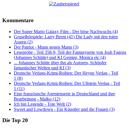
Kommentare
Der Super Mario Galaxy Film - Der böse Nachwuchs (4)
Gruselhörspiele: Larry Brent (41) Die Lady mit den toten
Augen (2)
Der Patriot - Mann gegen Mann (3)
Leseprobe - Teil 358-9, Teil der Fantasyserie von Josh Fagora
(Johannes Schütte) und KI Gemini, Monica etc (4)
... Johannes Schütte über ihn als Autoren, Schöpfer
fantastischer Welten und KI (3)
Deutsche Verlags-Krimi-Reihen: Der Heyne Verlag - Teil
1 (8)
Deutsche Verlags-Krimi-Reihen: Der Ullstein Verlag - Teil
1 (11)
Eine französische Agentenserie in Deutschland und ihre
Bearbeitung - Malko (12)
Ich bin Legende - Tote Welt (2)
Sweet and Lowdown - Ein Künstler und die Frauen (3)
Die Top 20