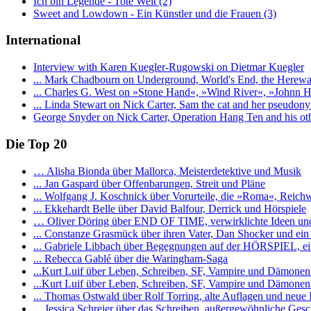
Ich bin Legende - Tote Welt (2)
Sweet and Lowdown - Ein Künstler und die Frauen (3)
International
Interview with Karen Kuegler-Rugowski on Dietmar Kuegler
... Mark Chadbourn on Underground, World's End, the Hereward
... Charles G. West on »Stone Hand«, »Wind River«, »Johnn H
... Linda Stewart on Nick Carter, Sam the cat and her pseudon
George Snyder on Nick Carter, Operation Hang Ten and his oth
Die Top 20
… Alisha Bionda über Mallorca, Meisterdetektive und Musik
... Jan Gaspard über Offenbarungen, Streit und Pläne
... Wolfgang J. Koschnick über Vorurteile, die »Roma«, Reich
... Ekkehardt Belle über David Balfour, Derrick und Hörspiele
… Oliver Döring über END OF TIME, verwirklichte Ideen und
... Constanze Grasmück über ihren Vater, Dan Shocker und ei
... Gabriele Libbach über Begegnungen auf der HÖRSPIEL, ei
... Rebecca Gablé über die Waringham-Saga
...Kurt Luif über Leben, Schreiben, SF, Vampire und Dämonen 
...Kurt Luif über Leben, Schreiben, SF, Vampire und Dämonen 
... Thomas Ostwald über Rolf Torring, alte Auflagen und neue
... Jessica Schreier über das Schreiben, außergewöhnliche Gesc