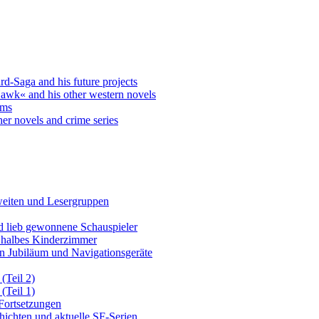
-Saga and his future projects
awk« and his other western novels
yms
er novels and crime series
weiten und Lesergruppen
 lieb gewonnene Schauspieler
n halbes Kinderzimmer
n Jubiläum und Navigationsgeräte
(Teil 2)
(Teil 1)
 Fortsetzungen
hichten und aktuelle SF-Serien