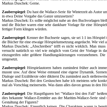
Markus Duschek
: Gerne.
Zauberspiegel
: Du hast die Wallace-Serie für Winterzeit als Autor um
in etwa Deine Vorgabe das Ganze umzusetzen?
Markus Duschek
: Es sollte möglichst nahe an den Buchvorlagen blei
und die Bücher waren eine sehr dankbare Vorlage für eine Hörspielu
fertiger Form klingen würden.
Zauberspiegel
: Kenner der Buchserie sagen, sie sei 1:1 ins Hörspie
die Bücher für eine etwaige Hörspielumsetzung angedacht. Wie viel a
Markus Duschek
: „Abschreiben“ trifft es nicht wirklich. Man mus
versucht natürlich so viel wie möglich vom Geist der Vorlage in das
einzugreifen oder größere Handlungskürzungen vorzunehmen. Die Bü
umgesetzt.
Zauberspiegel
: Hörspielautoren haben zumindest früher auch immer
musste usw. Auf diese Weise entstand eine eigene Dynamik. Szenen 
Dialoge und Erzähltexte oder diktierst Du zumindest auch stellenwei
Markus Duschek
: Bei den Geräuschen habe ich meistens sehr konkre
mal als Vorschlag meinerseits. Was dann alles davon genau in den Hör
Zauberspiegel
: Die Hauptfiguren bei "Wallace löst den Fall" heiß
dies bekannte Wallace-Ermittler aus der Maritim-Wallace-Serie si
Gestaltung der Figuren?
Markus Duschek
: Eigentlich keinen. Die Charaktere waren ja berei