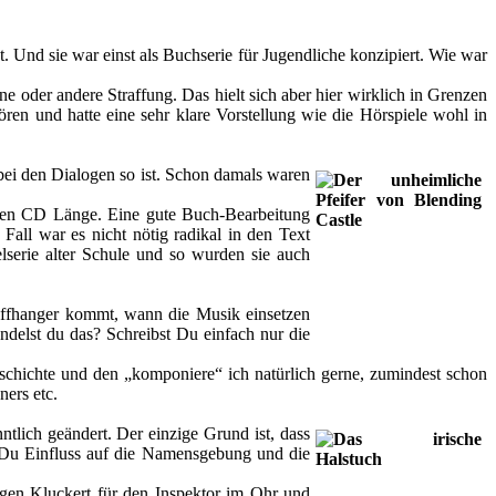
ht. Und sie war einst als Buchserie für Jugendliche konzipiert. Wie war
e oder andere Straffung. Das hielt sich aber hier wirklich in Grenzen
ren und hatte eine sehr klare Vorstellung wie die Hörspiele wohl in
 bei den Dialogen so ist. Schon damals waren
ilten CD Länge. Eine gute Buch-Bearbeitung
Fall war es nicht nötig radikal in den Text
serie alter Schule und so wurden sie auch
liffhanger kommt, wann die Musik einsetzen
delst du das? Schreibst Du einfach nur die
eschichte und den „komponiere“ ich natürlich gerne, zumindest schon
ners etc.
tlich geändert. Der einzige Grund ist, dass
 Du Einfluss auf die Namensgebung und die
ürgen Kluckert für den Inspektor im Ohr und