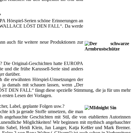
?
OPA Hörspiel-Serien schöne Erinnerungen an
 „EDGAR WALLACE LÖST DEN FALL“. Da werde
dann auch für weitere neue Produktionen zur
ich? Die Original-Geschichten hatte EUROPA
ie und die frühe Karussell-Serie sind anders
er darüber.
ch die erwähnten Hörspiel-Umsetzungen der
n ja damals mit schauen lassen, wenn „Der
T DEN FALL“ fängt diese spezielle Stimmung, die ja für uns mehr
m ersten Lesen der Vorlagen.
cher, Label, geplante Folgen usw.?
hte ich ja gerade Stoffe umsetzen, die man
h angehauchte Geschichten mit Stil, die von etablierten Autorinnen
.unendliche Möglichkeiten! Wir beginnen mit mythisch angehauchter
n Sabel, Heidi Klein, Jan Langer, Katja Keßler und Mark Bremer.
. Folge 2 von Rona Walter („Gläsern“) ist auch schon in Vorbereitung