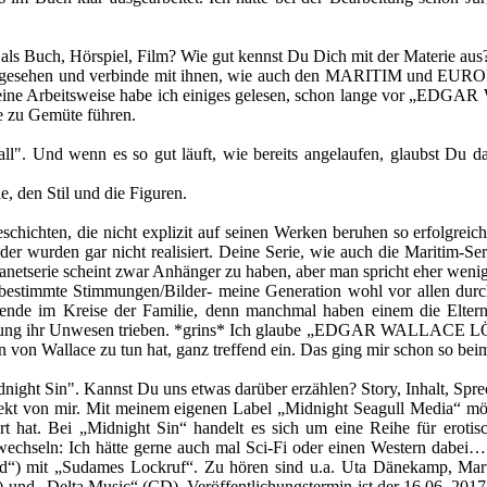
als Buch, Hörspiel, Film? Wie gut kennst Du Dich mit der Materie aus
Filme gesehen und verbinde mit ihnen, wie auch den MARITIM und EUR
nd seine Arbeitsweise habe ich einiges gelesen, schon lange vor
ge zu Gemüte führen.
all". Und wenn es so gut läuft, wie bereits angelaufen, glaubst Du 
e, den Stil und die Figuren.
schichten, die nicht explizit auf seinen Werken beruhen so erfolgre
der wurden gar nicht realisiert. Deine Serie, wie auch die Maritim-Ser
netserie scheint zwar Anhänger zu haben, aber man spricht eher wenig
 bestimmte Stimmungen/Bilder- meine Generation wohl vor allen dur
bende im Kreise der Familie, denn manchmal haben einem die Elter
lung ihr Unwesen trieben. *grins* Ich glaube „EDGAR WALLACE LÖS
 von Wallace zu tun hat, ganz treffend ein. Das ging mir schon so bei
idnight Sin". Kannst Du uns etwas darüber erzählen? Story, Inhalt, Spre
jekt von mir. Mit meinem eigenen Label „Midnight Seagull Media“ möc
t hat. Bei „Midnight Sin“ handelt es sich um eine Reihe für erotisc
wechseln: Ich hätte gerne auch mal Sci-Fi oder einen Western dabei…
d“) mit „Sudames Lockruf“. Zu hören sind u.a. Uta Dänekamp, Marti
) und „Delta Music“ (CD). Veröffentlichungstermin ist der 16.06. 2017