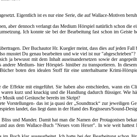
gesetzt. Eigentlich ist es nur eine Serie, die auf Wallace-Motiven beru
ben, aber dennoch verlangt das Medium Hörspiel natürlich schon die ein
msetzung. Ich konnte sie bei der Bearbeitung fast schon im Geiste hö
l übertragen. Der Buchautor Hr. Kuegler meint, dass dies auf jeden Fall
lso musstet Du genau bearbeiten und wie viel ist nur "abgeschrieben"?
s sich ja bewusst mit dem Inhalt auseinandersetzen sowie der angepe
 andere Medium- hier Hörspiel- hinüber zu transportieren. In diesem 
cher boten den idealen Stoff für eine unterhaltsame Krimi-Hörspiel
 die Effekte mit eingeführt. Sie haben also entschieden, wann ein C
waren kurz und knackig und die Handlung dadurch flüssiger. Wie hän
se Musik und Geräusche bereits im Skript?
te Vorstellungen- das ist ja quasi der „Soundtrack“ zur jeweiligen G
spielen landet, das liegt dann in der Hand des Regisseurs/Sound-Desig
en Bliss und Mander. Damit hat man die Namen der Protagonisen bekann
nd und aus dem Wallace-Buch "Neues vom Hexer". In wie weit hattest
ts im Buch klar ausgearbeitet. Ich hatte bei der Bearbeitung schon J