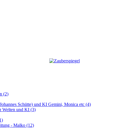
n (2)
 (Johannes Schütte) und KI Gemini, Monica etc (4)
er Welten und KI (3)
1)
itung - Malko (12)