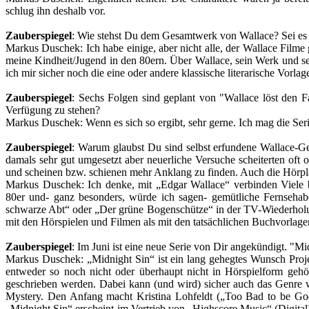
schlug ihn deshalb vor.
Zauberspiegel
: Wie stehst Du dem Gesamtwerk von Wallace? Sei es 
Markus Duschek
: Ich habe einige, aber nicht alle, der Wallace 
meine Kindheit/Jugend in den 80ern. Über Wallace, sein Werk u
ich mir sicher noch die eine oder andere klassische literarische Vorla
Zauberspiegel
: Sechs Folgen sind geplant von "Wallace löst den F
Verfügung zu stehen?
Markus Duschek
: Wenn es sich so ergibt, sehr gerne. Ich mag die Seri
Zauberspiegel
: Warum glaubst Du sind selbst erfundene Wallace-Ge
damals sehr gut umgesetzt aber neuerliche Versuche scheiterten oft o
und scheinen bzw. schienen mehr Anklang zu finden. Auch die Hörpla
Markus Duschek
: Ich denke, mit „Edgar Wallace“ verbinden Viele
80er und- ganz besonders, würde ich sagen- gemütliche Fernseha
schwarze Abt“ oder „Der grüne Bogenschütze“ in der TV-Wiederho
mit den Hörspielen und Filmen als mit den tatsächlichen Buchvorlagen
Zauberspiegel
: Im Juni ist eine neue Serie von Dir angekündigt. "M
Markus Duschek
: „Midnight Sin“ ist ein lang gehegtes Wunsch Pro
entweder so noch nicht oder überhaupt nicht in Hörspielform gehör
geschrieben werden. Dabei kann (und wird) sicher auch das Genre 
Mystery. Den Anfang macht Kristina Lohfeldt („Too Bad to be Go
„Midnight Sin“ erscheint im Vertrieb von „Highscore Music“ (Digital