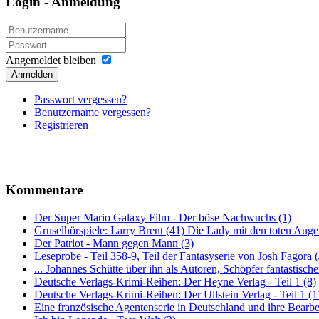
Login - Anmeldung
Angemeldet bleiben
Anmelden
Passwort vergessen?
Benutzername vergessen?
Registrieren
Kommentare
Der Super Mario Galaxy Film - Der böse Nachwuchs (1)
Gruselhörspiele: Larry Brent (41) Die Lady mit den toten Auge
Der Patriot - Mann gegen Mann (3)
Leseprobe - Teil 358-9, Teil der Fantasyserie von Josh Fagora
... Johannes Schütte über ihn als Autoren, Schöpfer fantastisch
Deutsche Verlags-Krimi-Reihen: Der Heyne Verlag - Teil 1 (8)
Deutsche Verlags-Krimi-Reihen: Der Ullstein Verlag - Teil 1 (1
Eine französische Agentenserie in Deutschland und ihre Bearbe