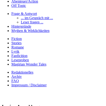
Abenteuer/Action
Off Topic
Frage & Antwort
... im Gespräch mit ...
Leser fragen ...
Hintergründe
Mythen & Wirklichkeiten
Fiction
Stories
Romane
Lyrik
Fanficition
Leseproben
Magirian Wonder Tales
Redaktionelles
Archiv
FAQ
Impressum / Disclaimer