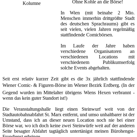
Ohne Kohle an die Börse!
In Wien (mit beinahe 2 Mio.
Menschen immerhin drittgrößte Stadt
des deutschen Sprachraums) gibt es
seit vielen, vielen Jahren regelmäßig
stattfindende Comicbörsen.
Im Laufe der Jahre haben
verschiedene Organisatoren an
verschiedenen Locations mit
verschiedenem Publikumserfolg
solche Events abgehalten.
Seit erst relativ kurzer Zeit gibt es die 3x jährlich stattfindende
Wiener Comic- & Figuren-Börse im Wiener Bezirk Erdberg. (In der
Gegend wurden im Mittelalter übrigens Wiens Hexen verbrannt -
wenn das kein guter Standort ist!)
Die Veranstaltungshalle liegt einen Steinwurf weit von der
Stadtautobahnabfahrt St. Marx entfernt, und umso unhaltbarer ist der
Umstand, dass ich an dieser neuen Location noch nie bei einer
Börse war, wo ich doch keine zwei Steinwürfe weit auf der anderen
Seite besagter Abfahrt tagtäglich untertänigst meinen Bürohengst-
Frondienst erbringe.