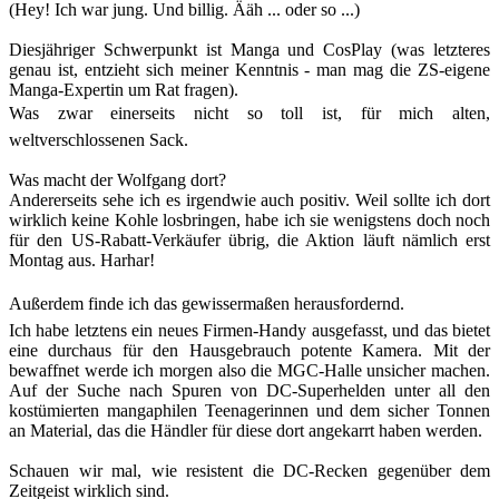
(Hey! Ich war jung. Und billig. Ääh ... oder so ...)
Diesjähriger Schwerpunkt ist Manga und CosPlay (was letzteres
genau ist, entzieht sich meiner Kenntnis - man mag die ZS-eigene
Manga-Expertin um Rat fragen).
Was zwar einerseits nicht so toll ist, für mich alten,
weltverschlossenen Sack.
Was macht der Wolfgang dort?
Andererseits sehe ich es irgendwie auch positiv. Weil sollte ich dort
wirklich keine Kohle losbringen, habe ich sie wenigstens doch noch
für den US-Rabatt-Verkäufer übrig, die Aktion läuft nämlich erst
Montag aus. Harhar!
Außerdem finde ich das gewissermaßen herausfordernd.
Ich habe letztens ein neues Firmen-Handy ausgefasst, und das bietet
eine durchaus für den Hausgebrauch potente Kamera. Mit der
bewaffnet werde ich morgen also die MGC-Halle unsicher machen.
Auf der Suche nach Spuren von DC-Superhelden unter all den
kostümierten mangaphilen Teenagerinnen und dem sicher Tonnen
an Material, das die Händler für diese dort angekarrt haben werden.
Schauen wir mal, wie resistent die DC-Recken gegenüber dem
Zeitgeist wirklich sind.