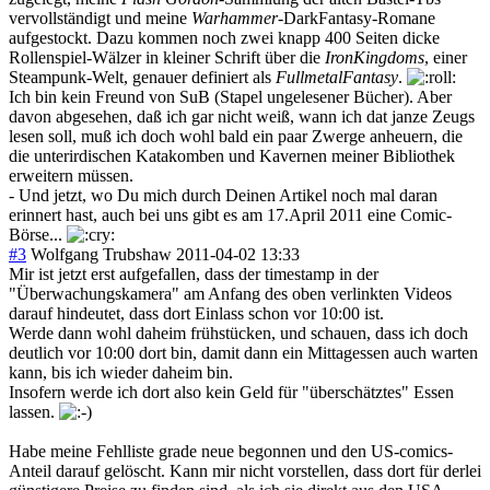
vervollständigt und meine
Warhammer
-DarkFantasy-Romane
aufgestockt. Dazu kommen noch zwei knapp 400 Seiten dicke
Rollenspiel-Wälzer in kleiner Schrift über die
IronKingdoms
, einer
Steampunk-Welt, genauer definiert als
FullmetalFantasy
.
Ich bin kein Freund von SuB (Stapel ungelesener Bücher). Aber
davon abgesehen, daß ich gar nicht weiß, wann ich dat janze Zeugs
lesen soll, muß ich doch wohl bald ein paar Zwerge anheuern, die
die unterirdischen Katakomben und Kavernen meiner Bibliothek
erweitern müssen.
- Und jetzt, wo Du mich durch Deinen Artikel noch mal daran
erinnert hast, auch bei uns gibt es am 17.April 2011 eine Comic-
Börse...
#3
Wolfgang Trubshaw
2011-04-02 13:33
Mir ist jetzt erst aufgefallen, dass der timestamp in der
"Überwachungskamera" am Anfang des oben verlinkten Videos
darauf hindeutet, dass dort Einlass schon vor 10:00 ist.
Werde dann wohl daheim frühstücken, und schauen, dass ich doch
deutlich vor 10:00 dort bin, damit dann ein Mittagessen auch warten
kann, bis ich wieder daheim bin.
Insofern werde ich dort also kein Geld für "überschätztes" Essen
lassen.
Habe meine Fehlliste grade neue begonnen und den US-comics-
Anteil darauf gelöscht. Kann mir nicht vorstellen, dass dort für derlei