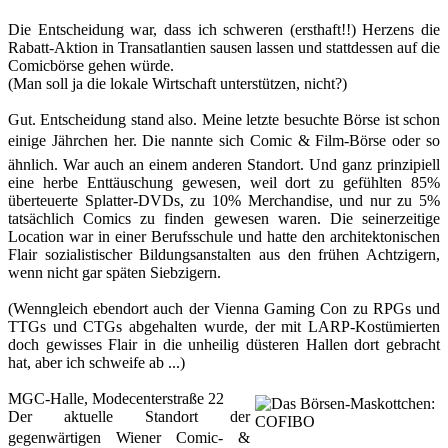
Die Entscheidung war, dass ich schweren (ersthaft!!) Herzens die
Rabatt-Aktion in Transatlantien sausen lassen und stattdessen auf die
Comicbörse gehen würde.
(Man soll ja die lokale Wirtschaft unterstützen, nicht?)
Gut. Entscheidung stand also. Meine letzte besuchte Börse ist schon
einige Jährchen her. Die nannte sich Comic & Film-Börse oder so
ähnlich. War auch an einem anderen Standort. Und ganz prinzipiell
eine herbe Enttäuschung gewesen, weil dort zu gefühlten 85%
überteuerte Splatter-DVDs, zu 10% Merchandise, und nur zu 5%
tatsächlich Comics zu finden gewesen waren. Die seinerzeitige
Location war in einer Berufsschule und hatte den architektonischen
Flair sozialistischer Bildungsanstalten aus den frühen Achtzigern,
wenn nicht gar späten Siebzigern.
(Wenngleich ebendort auch der Vienna Gaming Con zu RPGs und
TTGs und CTGs abgehalten wurde, der mit LARP-Kostümierten
doch gewisses Flair in die unheilig düsteren Hallen dort gebracht
hat, aber ich schweife ab ...)
MGC-Halle, Modecenterstraße 22
Der aktuelle Standort der
gegenwärtigen Wiener Comic- &