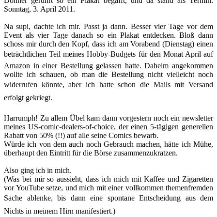
Donner gerührt so ein Plakat begafft, und da stand als Termin:
Sonntag, 3. April 2011.
Na supi, dachte ich mir. Passt ja dann. Besser vier Tage vor dem
Event als vier Tage danach so ein Plakat entdecken. Bloß dann
schoss mir durch den Kopf, dass ich am Vorabend (Dienstag) einen
beträchtlichen Teil meines Hobby-Budgets für den Monat April auf
Amazon in einer Bestellung gelassen hatte. Daheim angekommen
wollte ich schauen, ob man die Bestellung nicht vielleicht noch
widerrufen könnte, aber ich hatte schon die Mails mit Versand
erfolgt gekriegt.
Harrumph! Zu allem Übel kam dann vorgestern noch ein newsletter
meines US-comic-dealers-of-choice, der einen 5-tägigen generellen
Rabatt von 50% (!!) auf alle seine Comics bewarb.
Würde ich von dem auch noch Gebrauch machen, hätte ich Mühe,
überhaupt den Eintritt für die Börse zusammenzukratzen.
Also ging ich in mich.
(Was bei mir so aussieht, dass ich mich mit Kaffee und Zigaretten
vor YouTube setze, und mich mit einer vollkommen themenfremden
Sache ablenke, bis dann eine spontane Entscheidung aus dem
Nichts in meinem Hirn manifestiert.)