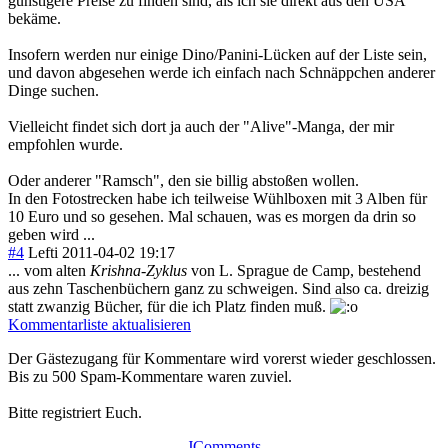
günstigere Preise zu finden sind, als ich sie direkt aus den USA
bekäme.
Insofern werden nur einige Dino/Panini-Lücken auf der Liste sein,
und davon abgesehen werde ich einfach nach Schnäppchen anderer
Dinge suchen.
Vielleicht findet sich dort ja auch der "Alive"-Manga, der mir
empfohlen wurde.
Oder anderer "Ramsch", den sie billig abstoßen wollen.
In den Fotostrecken habe ich teilweise Wühlboxen mit 3 Alben für
10 Euro und so gesehen. Mal schauen, was es morgen da drin so
geben wird ...
#4
Lefti
2011-04-02 19:17
... vom alten
Krishna-Zyklus
von L. Sprague de Camp, bestehend
aus zehn Taschenbüchern ganz zu schweigen. Sind also ca. dreizig
statt zwanzig Bücher, für die ich Platz finden muß.
Kommentarliste aktualisieren
Der Gästezugang für Kommentare wird vorerst wieder geschlossen.
Bis zu 500 Spam-Kommentare waren zuviel.
Bitte registriert Euch.
JComments