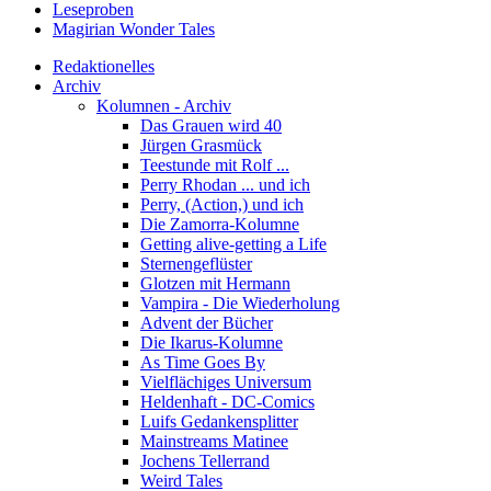
Leseproben
Magirian Wonder Tales
Redaktionelles
Archiv
Kolumnen - Archiv
Das Grauen wird 40
Jürgen Grasmück
Teestunde mit Rolf ...
Perry Rhodan ... und ich
Perry, (Action,) und ich
Die Zamorra-Kolumne
Getting alive-getting a Life
Sternengeflüster
Glotzen mit Hermann
Vampira - Die Wiederholung
Advent der Bücher
Die Ikarus-Kolumne
As Time Goes By
Vielflächiges Universum
Heldenhaft - DC-Comics
Luifs Gedankensplitter
Mainstreams Matinee
Jochens Tellerrand
Weird Tales