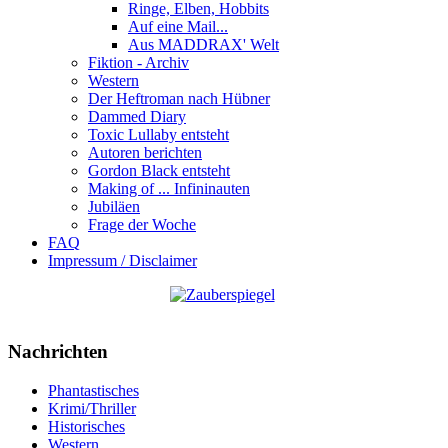
Ringe, Elben, Hobbits
Auf eine Mail...
Aus MADDRAX' Welt
Fiktion - Archiv
Western
Der Heftroman nach Hübner
Dammed Diary
Toxic Lullaby entsteht
Autoren berichten
Gordon Black entsteht
Making of ... Infininauten
Jubiläen
Frage der Woche
FAQ
Impressum / Disclaimer
Nachrichten
Phantastisches
Krimi/Thriller
Historisches
Western