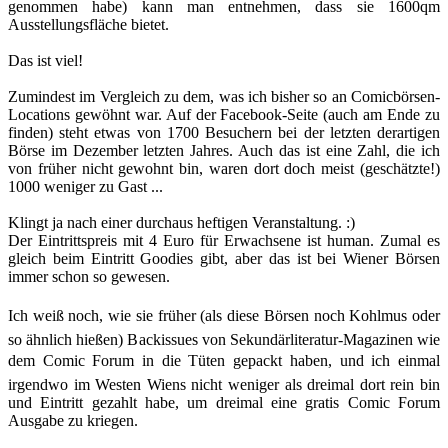
genommen habe) kann man entnehmen, dass sie 1600qm
Ausstellungsfläche bietet.
Das ist viel!
Zumindest im Vergleich zu dem, was ich bisher so an Comicbörsen-
Locations gewöhnt war. Auf der Facebook-Seite (auch am Ende zu
finden) steht etwas von 1700 Besuchern bei der letzten derartigen
Börse im Dezember letzten Jahres. Auch das ist eine Zahl, die ich
von früher nicht gewohnt bin, waren dort doch meist (geschätzte!)
1000 weniger zu Gast ...
Klingt ja nach einer durchaus heftigen Veranstaltung. :)
Der Eintrittspreis mit 4 Euro für Erwachsene ist human. Zumal es
gleich beim Eintritt Goodies gibt, aber das ist bei Wiener Börsen
immer schon so gewesen.
Ich weiß noch, wie sie früher (als diese Börsen noch Kohlmus oder
so ähnlich hießen) Backissues von Sekundärliteratur-Magazinen wie
dem Comic Forum in die Tüten gepackt haben, und ich einmal
irgendwo im Westen Wiens nicht weniger als dreimal dort rein bin
und Eintritt gezahlt habe, um dreimal eine gratis Comic Forum
Ausgabe zu kriegen.