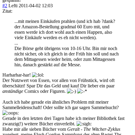
gespannt!
#2
Lefti
2011-04-02 12:03
Zitat:
...mit meinen Einkäufen prahlen (und ich hab ?dank?
der Amazon-Bestellung gradmal 60 Euro mit, und
essen werde ich dort wohl auch einen Happen, also
viele Einkäufe werden es eh nicht werden).
...
Die Börse geht übrigens von 10-16 Uhr. Bin mir noch
nicht sicher, ob ich gleich in der Früh hin soll und nach
dem Mittagessen wieder heim, oder zum Mittagessen
hin, danach gestärkt auf die Messe.
Harharhar-har!
Der Nutzwert von Essen, vor allen von Frühstück, wird oft
überschätzt! Spar Dir das Geld und kauf Dir lieber ein paar
anständige
Comics oder Figuren.
Auch ich habe gerade ein ähnliches Problem mit meiner
Sammelleidenschaft! Oder sollte ich gar sagen Sammelsucht?
Gerade in den letzten drei Tagen habe ich meiner Bibliothek fast
zwanzig(!) weitere Bücher einverleibt.
Habe mir alle sieben Bücher vom
Geralt - The Witcher-Zyklus
zugelegt, meine
Flash Gordon
-Sammlung der alten Bastei-Tbs