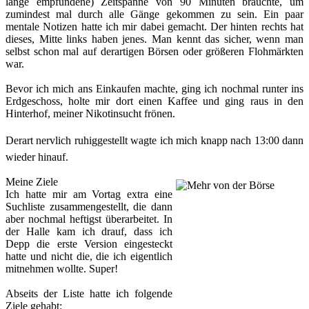
lange empfundene) Zeitspanne von 90 Minuten brauchte, um
zumindest mal durch alle Gänge gekommen zu sein. Ein paar
mentale Notizen hatte ich mir dabei gemacht. Der hinten rechts hat
dieses, Mitte links haben jenes. Man kennt das sicher, wenn man
selbst schon mal auf derartigen Börsen oder größeren Flohmärkten
war.
Bevor ich mich ans Einkaufen machte, ging ich nochmal runter ins
Erdgeschoss, holte mir dort einen Kaffee und ging raus in den
Hinterhof, meiner Nikotinsucht frönen.
Derart nervlich ruhiggestellt wagte ich mich knapp nach 13:00 dann
wieder hinauf.
Meine Ziele
Ich hatte mir am Vortag extra eine
Suchliste zusammengestellt, die dann
aber nochmal heftigst überarbeitet. In
der Halle kam ich drauf, dass ich
Depp die erste Version eingesteckt
hatte und nicht die, die ich eigentlich
mitnehmen wollte. Super!
Abseits der Liste hatte ich folgende
Ziele gehabt: