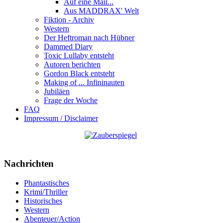
Auf eine Mail...
Aus MADDRAX' Welt
Fiktion - Archiv
Western
Der Heftroman nach Hübner
Dammed Diary
Toxic Lullaby entsteht
Autoren berichten
Gordon Black entsteht
Making of ... Infininauten
Jubiläen
Frage der Woche
FAQ
Impressum / Disclaimer
Nachrichten
Phantastisches
Krimi/Thriller
Historisches
Western
Abenteuer/Action