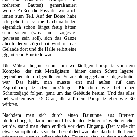
mehreren Bauten) generalsaniert
wurde. Außen die Fassade, wie auch
innen zum Teil. Auf der Börse habe
ich gehört, dass die Umbauarbeiten
eigentlich schon längst fertig hätten
sein sollen (was auch zugesagt
gewesen sein soll), sich das Ganze
aber leider verzögert hat, wodurch das
Gelände dort und die Halle selbst eine
gigantische Baustelle war.
Die Mühsal begann schon am weitläufigen Parkplatz vor dem
Komplex, der mit Metallgittern, hinter denen Schutt lagerte,
gegenüber dem eigentlichen Veranstaltungsgebäude abgeschottet
war. Das heißt, man musste erst mal außen auf dem
Asphaltparkplatz den unzähligen Pfeilchen wie bei einer
Schnitzeljagd folgen, ganz um das Gebäude herum. Und das alles
bei wolkenlosen 26 Grad, die auf dem Parkplatz eher wie 30
wirkten.
Nachdem man sich durch einen Bautunnel aus Brettern
hindurchbegab, dann nochmal bis in den Hinterhof weitergeleitet
wurde, stand man dann endlich vor dem Eingang. (Der vielleicht
etwas suboptimal als solcher beschildert war, aber da dort alle Leute