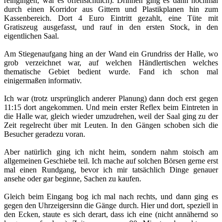
reingingen, war es offensichtlich). Drinnen ging es dann nochmal
durch einen Korridor aus Gittern und Plastikplanen hin zum
Kassenbereich. Dort 4 Euro Eintritt gezahlt, eine Tüte mit
Gratiszeug ausgefasst, und rauf in den ersten Stock, in den
eigentlichen Saal.
Am Stiegenaufgang hing an der Wand ein Grundriss der Halle, wo
grob verzeichnet war, auf welchen Händlertischen welches
thematische Gebiet bedient wurde. Fand ich schon mal
einigermaßen informativ.
Ich war (trotz ursprünglich anderer Planung) dann doch erst gegen
11:15 dort angekommen. Und mein erster Reflex beim Eintreten in
die Halle war, gleich wieder umzudrehen, weil der Saal ging zu der
Zeit regelrecht über mit Leuten. In den Gängen schoben sich die
Besucher geradezu voran.
Aber natürlich ging ich nicht heim, sondern nahm stoisch am
allgemeinen Geschiebe teil. Ich mache auf solchen Börsen gerne erst
mal einen Rundgang, bevor ich mir tatsächlich Dinge genauer
ansehe oder gar beginne, Sachen zu kaufen.
Gleich beim Eingang bog ich mal nach rechts, und dann ging es
gegen den Uhrzeigersinn die Gänge durch. Hier und dort, speziell in
den Ecken, staute es sich derart, dass ich eine (nicht annähernd so