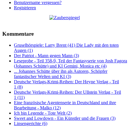
Benutzername vergessen?
Registrieren
Kommentare
Gruselhörspiele: Larry Brent (41) Die Lady mit den toten
Augen (1)
Der Patriot - Mann gegen Mann (3)
Leseprobe - Teil 358-9, Teil der Fantasyserie von Josh Fagora
(Johannes Schütte) und KI Gemini, Monica etc (4)
... Johannes Schütte über ihn als Autoren, Schöpfer
fantastischer Welten und KI (3)
Deutsche Verlags-Krimi-Reihen: Der Heyne Verlag - Teil
1 (8)
Deutsche Verlags-Krimi-Reihen: Der Ullstein Verlag - Teil
1 (11)
Eine französische Agentenserie in Deutschland und ihre
Bearbeitung - Malko (12)
Ich bin Legende - Tote Welt (2)
Sweet and Lowdown - Ein Künstler und die Frauen (3)
Linsengerichte (6)