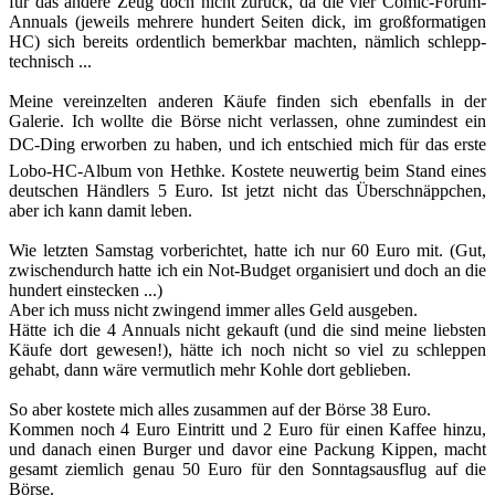
für das andere Zeug doch nicht zurück, da die vier Comic-Forum-
Annuals (jeweils mehrere hundert Seiten dick, im großformatigen
HC) sich bereits ordentlich bemerkbar machten, nämlich schlepp-
technisch ...
Meine vereinzelten anderen Käufe finden sich ebenfalls in der
Galerie. Ich wollte die Börse nicht verlassen, ohne zumindest ein
DC-Ding erworben zu haben, und ich entschied mich für das erste
Lobo-HC-Album von Hethke. Kostete neuwertig beim Stand eines
deutschen Händlers 5 Euro. Ist jetzt nicht das Überschnäppchen,
aber ich kann damit leben.
Wie letzten Samstag vorberichtet, hatte ich nur 60 Euro mit. (Gut,
zwischendurch hatte ich ein Not-Budget organisiert und doch an die
hundert einstecken ...)
Aber ich muss nicht zwingend immer alles Geld ausgeben.
Hätte ich die 4 Annuals nicht gekauft (und die sind meine liebsten
Käufe dort gewesen!), hätte ich noch nicht so viel zu schleppen
gehabt, dann wäre vermutlich mehr Kohle dort geblieben.
So aber kostete mich alles zusammen auf der Börse 38 Euro.
Kommen noch 4 Euro Eintritt und 2 Euro für einen Kaffee hinzu,
und danach einen Burger und davor eine Packung Kippen, macht
gesamt ziemlich genau 50 Euro für den Sonntagsausflug auf die
Börse.