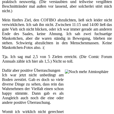
praktisch neuwertig. (Die verstaubten und teilweise vergilbten
Beschnittränder mal außen vor lassend, aber solcherlei stört mich
nicht.)
Mein fünftes Ziel
, den COFIBO abzulichten, ließ sich leider nicht
verwirklichen. Ich sah ihn nicht. Zwischen 11:15 und 14:00 ließ das
gute Vieh sich nicht blicken, oder ich war immer gerade am anderen
Ende des Saales, keine Ahnung. Ich sah zwei fuchsartige
Maskottchen, aber die waren ständig in Bewegung, blieben nie
stehen. Schwierig abzulichten in den Menschenmassen. Keine
Maskottchen-Fotos also. :(
Tja. Ich sag mal 2,5 von 5 Zielen erreicht. (Die Comic Forum
Annuals zähle ich hier als 1,5.) Nicht so toll.
Dafür aber positive Überraschungen
Ich war jetzt nicht unbedingt am
Boden zerstört. Gab es doch so viele
diverse Dinge zu sehen, dass rein das
Wahrnehmen der Vielfalt einen schon
happy stimmte. Dann gab es als
Ausgleich auch noch die eine oder
andere positive Überraschung.
Womit ich wirklich nicht gerechnet