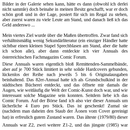
Bilder in der Galerie sehen kann, hätte es dann (obwohl ich derlei
nicht sammle) doch beinahe in meinen Besitz geschafft, war er doch
schön groß und in der Lage, posiert für sich im Regal zu stehen,
aber zuerst waren zu viele Leute am Stand, und danach ließ ich das
Geld anderswo ...
Mein viertes Ziel
wurde über die Maßen übertroffen. Zwar fand sich
verhältnismäßig wenig Sekundärliteratur (ein einziger Händler hatte
sichtbar einen kleinen Stapel Sprechblasen am Stand, aber die hatte
ich schon alle), aber dann entdeckte ich vier Annuals des
österreichischen Fachmagazins Comic Forum.
Diese Annuals waren eigentlich bloß Remittenden-Sammelbände,
aber auf je 700 Stück limitiert in sehr solide Hardcovers gebunden,
lückenlos der Reihe nach jeweils 5 bis 6 Originalausgaben
beinhaltend. Das 82er-Annual hatte ich als Grundschulkind in der
städtischen Bücherei entdeckt, und das öffnete mir damals die
Augen, wie weitläufig die Welt der Comic-Kunst doch war, und wie
interessant solche Magazine sein konnten. Seitdem liebe ich das
Comic Forum. Auf der Börse fand ich also vier dieser Annuals um
lächerliche 4 Euro pro Stück. Das ist geschenkt! Zumal sie
(nachdem man daheim den Staub der Äonen vom Cover gereinigt
hat) in erfreulich gutem Zustand waren. Das älteste (1979/80) dieser
Annuals war Z2, zwei weitere Z1-2, und das jüngste (1985) war