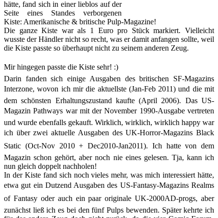
hätte, fand sich in einer lieblos auf der
Seite eines Standes verborgenen
Kiste: Amerikanische & britische Pulp-Magazine!
Die ganze Kiste war als 1 Euro pro Stück markiert. Vielleicht
wusste der Händler nicht so recht, was er damit anfangen sollte, weil
die Kiste passte so überhaupt nicht zu seinem anderen Zeug.
Mir hingegen passte die Kiste sehr! :)
Darin fanden sich einige Ausgaben des britischen SF-Magazins
Interzone, wovon ich mir die aktuellste (Jan-Feb 2011) und die mit
dem schönsten Erhaltungszustand kaufte (April 2006). Das US-
Magazin Pathways war mit der November 1990-Ausgabe vertreten
und wurde ebenfalls gekauft. Wirklich, wirklich, wirklich happy war
ich über zwei aktuelle Ausgaben des UK-Horror-Magazins Black
Static (Oct-Nov 2010 + Dec2010-Jan2011). Ich hatte von dem
Magazin schon gehört, aber noch nie eines gelesen. Tja, kann ich
nun gleich doppelt nachholen!
In der Kiste fand sich noch vieles mehr, was mich interessiert hätte,
etwa gut ein Dutzend Ausgaben des US-Fantasy-Magazins Realms
of Fantasy oder auch ein paar originale UK-2000AD-progs, aber
zunächst ließ ich es bei den fünf Pulps bewenden. Später kehrte ich