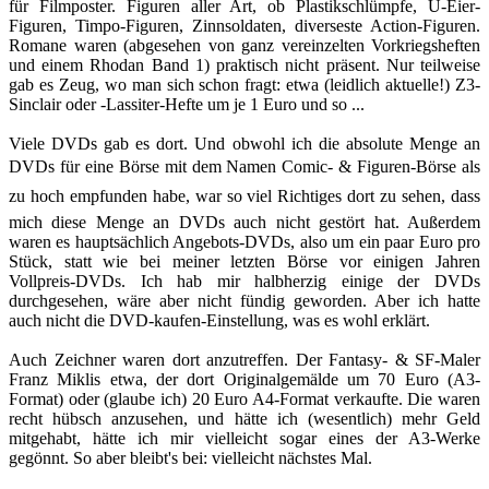
für Filmposter. Figuren aller Art, ob Plastikschlümpfe, Ü-Eier-
Figuren, Timpo-Figuren, Zinnsoldaten, diverseste Action-Figuren.
Romane waren (abgesehen von ganz vereinzelten Vorkriegsheften
und einem Rhodan Band 1) praktisch nicht präsent. Nur teilweise
gab es Zeug, wo man sich schon fragt: etwa (leidlich aktuelle!) Z3-
Sinclair oder -Lassiter-Hefte um je 1 Euro und so ...
Viele DVDs gab es dort. Und obwohl ich die absolute Menge an
DVDs für eine Börse mit dem Namen Comic- & Figuren-Börse als
zu hoch empfunden habe, war so viel Richtiges dort zu sehen, dass
mich diese Menge an DVDs auch nicht gestört hat. Außerdem
waren es hauptsächlich Angebots-DVDs, also um ein paar Euro pro
Stück, statt wie bei meiner letzten Börse vor einigen Jahren
Vollpreis-DVDs. Ich hab mir halbherzig einige der DVDs
durchgesehen, wäre aber nicht fündig geworden. Aber ich hatte
auch nicht die DVD-kaufen-Einstellung, was es wohl erklärt.
Auch Zeichner waren dort anzutreffen. Der Fantasy- & SF-Maler
Franz Miklis etwa, der dort Originalgemälde um 70 Euro (A3-
Format) oder (glaube ich) 20 Euro A4-Format verkaufte. Die waren
recht hübsch anzusehen, und hätte ich (wesentlich) mehr Geld
mitgehabt, hätte ich mir vielleicht sogar eines der A3-Werke
gegönnt. So aber bleibt's bei: vielleicht nächstes Mal.