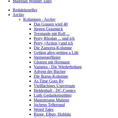
Magirian Wonder Tales
Redaktionelles
Archiv
Kolumnen - Archiv
Das Grauen wird 40
Jürgen Grasmück
Teestunde mit Rolf ...
Perry Rhodan ... und ich
Perry, (Action,) und ich
Die Zamorra-Kolumne
Getting alive-getting a Life
Sternengeflüster
Glotzen mit Hermann
Vampira - Die Wiederholung
Advent der Bücher
Die Ikarus-Kolumne
As Time Goes By
Vielflächiges Universum
Heldenhaft - DC-Comics
Luifs Gedankensplitter
Mainstreams Matinee
Jochens Tellerrand
Weird Tales
Ringe, Elben, Hobbits