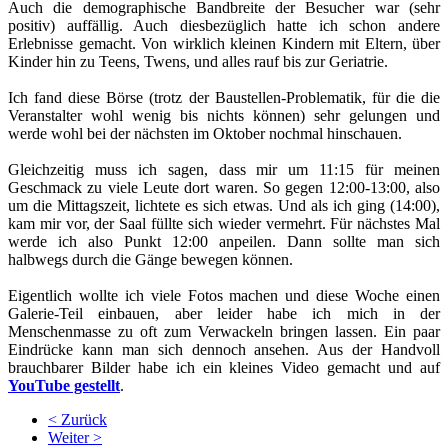
Auch die demographische Bandbreite der Besucher war (sehr
positiv) auffällig. Auch diesbezüglich hatte ich schon andere
Erlebnisse gemacht. Von wirklich kleinen Kindern mit Eltern, über
Kinder hin zu Teens, Twens, und alles rauf bis zur Geriatrie.
Ich fand diese Börse (trotz der Baustellen-Problematik, für die die
Veranstalter wohl wenig bis nichts können) sehr gelungen und
werde wohl bei der nächsten im Oktober nochmal hinschauen.
Gleichzeitig muss ich sagen, dass mir um 11:15 für meinen
Geschmack zu viele Leute dort waren. So gegen 12:00-13:00, also
um die Mittagszeit, lichtete es sich etwas. Und als ich ging (14:00),
kam mir vor, der Saal füllte sich wieder vermehrt. Für nächstes Mal
werde ich also Punkt 12:00 anpeilen. Dann sollte man sich
halbwegs durch die Gänge bewegen können.
Eigentlich wollte ich viele Fotos machen und diese Woche einen
Galerie-Teil einbauen, aber leider habe ich mich in der
Menschenmasse zu oft zum Verwackeln bringen lassen. Ein paar
Eindrücke kann man sich dennoch ansehen. Aus der Handvoll
brauchbarer Bilder habe ich ein kleines Video gemacht und auf
YouTube gestellt
.
< Zurück
Weiter >