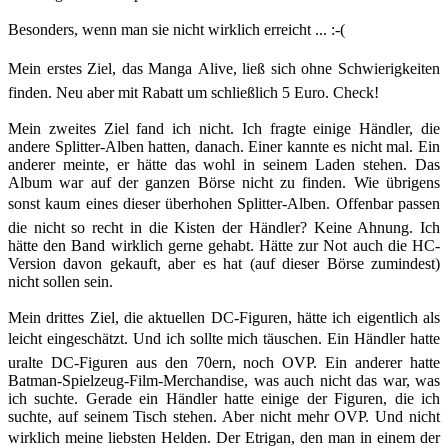
Besonders, wenn man sie nicht wirklich erreicht ... :-(
Mein erstes Ziel
, das Manga Alive, ließ sich ohne Schwierigkeiten
finden. Neu aber mit Rabatt um schließlich 5 Euro. Check!
Mein zweites Ziel
fand ich nicht. Ich fragte einige Händler, die
andere Splitter-Alben hatten, danach. Einer kannte es nicht mal. Ein
anderer meinte, er hätte das wohl in seinem Laden stehen. Das
Album war auf der ganzen Börse nicht zu finden. Wie übrigens
sonst kaum eines dieser überhohen Splitter-Alben. Offenbar passen
die nicht so recht in die Kisten der Händler? Keine Ahnung. Ich
hätte den Band wirklich gerne gehabt. Hätte zur Not auch die HC-
Version davon gekauft, aber es hat (auf dieser Börse zumindest)
nicht sollen sein.
Mein drittes Ziel
, die aktuellen DC-Figuren, hätte ich eigentlich als
leicht eingeschätzt. Und ich sollte mich täuschen. Ein Händler hatte
uralte DC-Figuren aus den 70ern, noch OVP. Ein anderer hatte
Batman-Spielzeug-Film-Merchandise, was auch nicht das war, was
ich suchte. Gerade ein Händler hatte einige der Figuren, die ich
suchte, auf seinem Tisch stehen. Aber nicht mehr OVP. Und nicht
wirklich meine liebsten Helden. Der Etrigan, den man in einem der