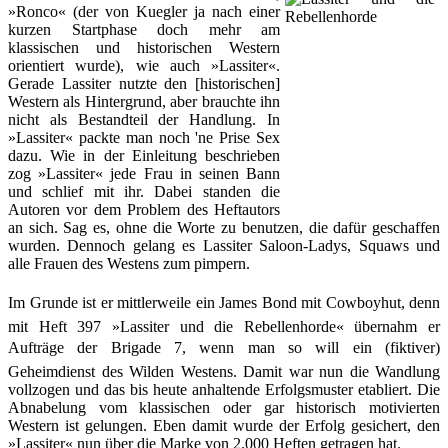
»Ronco« (der von Kuegler ja nach einer
kurzen Startphase doch mehr am
klassischen und historischen Western
orientiert wurde), wie auch »Lassiter«.
Gerade Lassiter nutzte den [historischen]
Western als Hintergrund, aber brauchte ihn
nicht als Bestandteil der Handlung. In
»Lassiter« packte man noch 'ne Prise Sex
dazu. Wie in der Einleitung beschrieben
zog »Lassiter« jede Frau in seinen Bann
und schlief mit ihr. Dabei standen die
Autoren vor dem Problem des Heftautors
an sich. Sag es, ohne die Worte zu benutzen, die dafür geschaffen
wurden. Dennoch gelang es Lassiter Saloon-Ladys, Squaws und
alle Frauen des Westens zum pimpern.
Im Grunde ist er mittlerweile ein James Bond mit Cowboyhut, denn
mit Heft 397 »Lassiter und die Rebellenhorde« übernahm er
Aufträge der Brigade 7, wenn man so will ein (fiktiver)
Geheimdienst des Wilden Westens. Damit war nun die Wandlung
vollzogen und das bis heute anhaltende Erfolgsmuster etabliert. Die
Abnabelung vom klassischen oder gar historisch motivierten
Western ist gelungen. Eben damit wurde der Erfolg gesichert, den
»Lassiter« nun über die Marke von 2.000 Heften getragen hat.