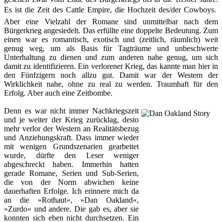
Es ist die Zeit des Cattle Empire, die Hochzeit des/der Cowboys.
Aber eine Vielzahl der Romane sind unmittelbar nach dem
Bürgerkrieg angesiedelt. Das erfüllte eine doppelte Bedeutung. Zum
einen war es romantisch, exotisch und (zeitlich, räumlich) weit
genug weg, um als Basis für Tagträume und unbeschwerte
Unterhaltung zu dienen und zum anderen nahe genug, um sich
damit zu identifizieren. Ein verlorener Krieg, das kannte man hier in
den Fünfzigern noch allzu gut. Damit war der Western der
Wirklichkeit nahe, ohne zu real zu werden. Traumhaft für den
Erfolg. Aber auch eine Zeitbombe.
Denn es war nicht immer Nachkriegszeit
und je weiter der Krieg zurücklag, desto
mehr verlor der Western an Realitätsbezug
und Anziehungskraft. Dass immer wieder
mit wenigen Grundszenarien gearbeitet
wurde, dürfte den Leser weniger
abgeschreckt haben. Immerhin hatten
gerade Romane, Serien und Sub-Serien,
die von der Norm abwichen keine
dauerhaften Erfolge. Ich erinnere mich da
an die »Rothaut«, »Dan Oakland«,
»Zurdo« und andere. Die gab es, aber sie
konnten sich eben nicht durchsetzen. Ein