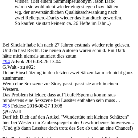
wieder! (Bei einem Sammelpseudonym Jason Dark
wären sie wohl nicht wieder eingestiegen bzw. hätten
wg. der unverständlichen Qualitätsschwankung nach
zwei Rellergerd-Darks wieder das Handtuch geworfen.
So kaufen sie statt keinem ca. 26 Hefte im Jahr...)
Bei Sinclair habe ich nach 27 Jahren erstmals wieder rein gelesen.
Und da hast Recht. Die neuen Autoren waren schuld. Ein Dark
hätte mich niemals animiert dies zutun.
#94
Advok
2016-08-26 13:04
G.Walt - zu #92:
Deine Einschätzung in den letzten zwei Sätzen kann ich nicht ganz
zustimmen:
Wenn eine Sexszene zur Story passt, passt sie auch in einen
Western.
Das Problem ist leider, dass auf Teufel/Sperma komm raus
mindestens eine Sexszene bei Lassiter enthalten sein muss ...
#95
Feldese
2016-08-27 13:08
@G.Walt
Darf ich Dich auf den Artikel "Wundertüte mit kleinen Schätzen"
hier bei Western im Zauberspiegel unter Geschriebenes hinweisen...
(Und gib dann Lassiter doch trotz des Sex ab und an eine Chance!)