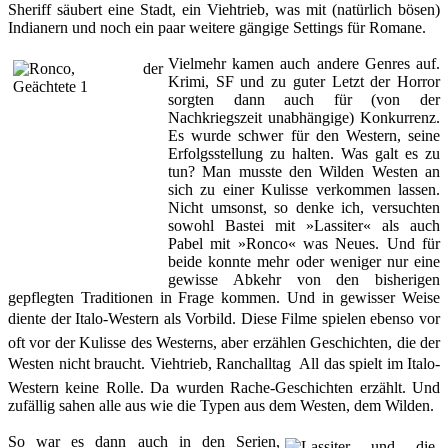
Sheriff säubert eine Stadt, ein Viehtrieb, was mit (natürlich bösen)
Indianern und noch ein paar weitere gängige Settings für Romane.
Vielmehr kamen auch andere Genres auf.
Krimi, SF und zu guter Letzt der Horror
sorgten dann auch für (von der
Nachkriegszeit unabhängige) Konkurrenz.
Es wurde schwer für den Western, seine
Erfolgsstellung zu halten. Was galt es zu
tun? Man musste den Wilden Westen an
sich zu einer Kulisse verkommen lassen.
Nicht umsonst, so denke ich, versuchten
sowohl Bastei mit »Lassiter« als auch
Pabel mit »Ronco« was Neues. Und für
beide konnte mehr oder weniger nur eine
gewisse Abkehr von den bisherigen
gepflegten Traditionen in Frage kommen. Und in gewisser Weise
diente der Italo-Western als Vorbild. Diese Filme spielen ebenso vor
oft vor der Kulisse des Westerns, aber erzählen Geschichten, die der
Westen nicht braucht. Viehtrieb, Ranchalltag  All das spielt im Italo-
Western keine Rolle. Da wurden Rache-Geschichten erzählt. Und
zufällig sahen alle aus wie die Typen aus dem Westen, dem Wilden.
So war es dann auch in den Serien,