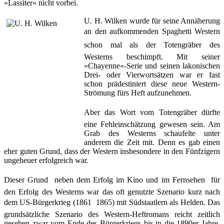
»Lassiter« nicht vorbei.
U. H. Wilken wurde für seine Annäherung
an den aufkommenden Spaghetti Western
schon mal als der Totengräber des
Westerns beschimpft. Mit seiner
»Chayenne«-Serie und seinen lakonischen
Drei- oder Vierwortsätzen war er fast
schon prädestiniert diese neue Western-
Strömung fürs Heft aufzunehmen.
Aber das Wort vom Totengräber dürfte
eine Fehleinschätzung gewesen sein. Am
Grab des Westerns schaufelte unter
anderem die Zeit mit. Denn es gab einen
eher guten Grund, dass der Western insbesondere in den Fünfzigern
ungeheuer erfolgreich war.
Dieser Grund  neben dem Erfolg im Kino und im Fernsehen  für
den Erfolg des Westerns war das oft genutzte Szenario kurz nach
dem US-Bürgerkrieg (1861  1865) mit Südstaatlern als Helden. Das
grundsätzliche Szenario des Western-Heftromans reicht zeitlich
gesehen zwar vom Ende des Bürgerkriegs bis in die 1890er Jahre.