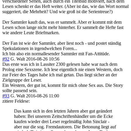
verschiedener Serien, auch durch ein Titelbild motiviert, nach dem
Lesen schenkt er das Heft weiter. (Aber ist das, wie das Wort normal
suggeriert, die Mehrheit? Und wie groß ist die Serientreue?)
Der Sammler kauft das, was er sammelt. Aber er kommt mit dem
Lesen schon lange nicht mehr hinterher. Er sammelt die Hefte fast
wie andere Leute Briefmarken.
Der Fan ist wie der Sammler, aber liest noch - und postet ständig
Spekulationen in irgendwelchen Foren...
Ich bin also ein normallesender Sammler mit Fan-Attitüde.
#92
G. Walt
2016-08-26 10:56
Das erste was ich in Lassiter 2300 gelesen habe war nach dem
Prolog eine Sexszene. Ich lese eigentlich nie einen Western, doch
zur Feier des Tages habe ich mal getan. Das liegt sicher an der
Zielgruppe der Leser.
Ein Western, der gut ist, kommt für mich ohne Sex aus. Die Story
sollte passend sein.
#93
G. Walt
2016-08-26 11:00
zitiere Feldese:
Das kann sich in den letzten Jahren aber gut geändert
haben: Bei unserem Zeitschriftenhändler um die Ecke
kaufen wieder drei Leser regelmäßig John Sinclair -
aber nur die sog. Fremdautoren. Die Betonung liegt auf