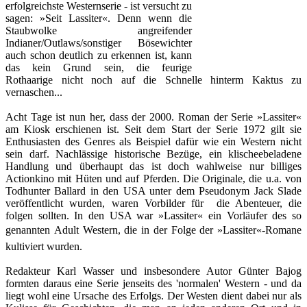
erfolgreichste Westernserie - ist versucht zu
sagen: »Seit Lassiter«. Denn wenn die
Staubwolke angreifender
Indianer/Outlaws/sonstiger Bösewichter
auch schon deutlich zu erkennen ist, kann
das kein Grund sein, die feurige
Rothaarige nicht noch auf die Schnelle hinterm Kaktus zu
vernaschen...
Acht Tage ist nun her, dass der 2000. Roman der Serie »Lassiter«
am Kiosk erschienen ist. Seit dem Start der Serie 1972 gilt sie
Enthusiasten des Genres als Beispiel dafür wie ein Western nicht
sein darf. Nachlässige historische Bezüge, ein klischeebeladene
Handlung und überhaupt das ist doch wahlweise nur billiges
Actionkino mit Hüten und auf Pferden. Die Originale, die u.a. von
Todhunter Ballard in den USA unter dem Pseudonym Jack Slade
veröffentlicht wurden, waren Vorbilder für die Abenteuer, die
folgen sollten. In den USA war »Lassiter« ein Vorläufer des so
genannten Adult Western, die in der Folge der »Lassiter«-Romane
kultiviert wurden.
Redakteur Karl Wasser und insbesondere Autor Günter Bajog
formten daraus eine Serie jenseits des 'normalen' Western - und da
liegt wohl eine Ursache des Erfolgs. Der Westen dient dabei nur als