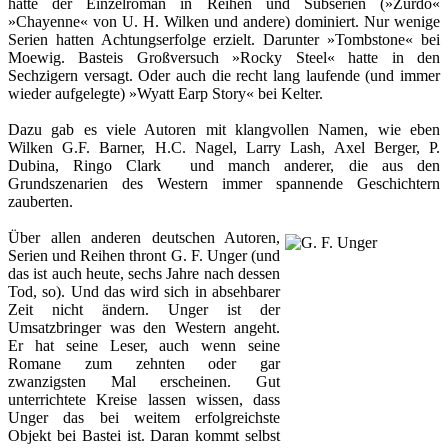
hatte der Einzelroman in Reihen und Subserien (»Zurdo«
»Chayenne« von U. H. Wilken und andere) dominiert. Nur wenige
Serien hatten Achtungserfolge erzielt. Darunter »Tombstone« bei
Moewig. Basteis Großversuch »Rocky Steel« hatte in den
Sechzigern versagt. Oder auch die recht lang laufende (und immer
wieder aufgelegte) »Wyatt Earp Story« bei Kelter.
Dazu gab es viele Autoren mit klangvollen Namen, wie eben
Wilken G.F. Barner, H.C. Nagel, Larry Lash, Axel Berger, P.
Dubina, Ringo Clark und manch anderer, die aus den
Grundszenarien des Western immer spannende Geschichtern
zauberten.
Über allen anderen deutschen Autoren,
Serien und Reihen thront G. F. Unger (und
das ist auch heute, sechs Jahre nach dessen
Tod, so). Und das wird sich in absehbarer
Zeit nicht ändern. Unger ist der
Umsatzbringer was den Western angeht.
Er hat seine Leser, auch wenn seine
Romane zum zehnten oder gar
zwanzigsten Mal erscheinen. Gut
unterrichtete Kreise lassen wissen, dass
Unger das bei weitem erfolgreichste
Objekt bei Bastei ist. Daran kommt selbst