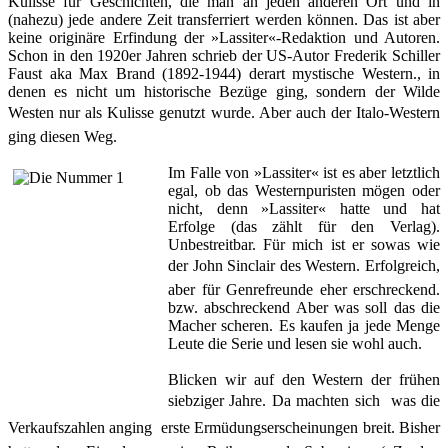
Kulisse für Geschichten, die man an jeden anderen Ort und in
(nahezu) jede andere Zeit transferriert werden können. Das ist aber
keine originäre Erfindung der »Lassiter«-Redaktion und Autoren.
Schon in den 1920er Jahren schrieb der US-Autor Frederik Schiller
Faust aka Max Brand (1892-1944) derart mystische Western., in
denen es nicht um historische Bezüge ging, sondern der Wilde
Westen nur als Kulisse genutzt wurde. Aber auch der Italo-Western
ging diesen Weg.
Im Falle von »Lassiter« ist es aber letztlich
egal, ob das Westernpuristen mögen oder
nicht, denn »Lassiter« hatte und hat
Erfolge (das zählt für den Verlag).
Unbestreitbar. Für mich ist er sowas wie
der John Sinclair des Western. Erfolgreich,
aber für Genrefreunde eher erschreckend.
bzw. abschreckend Aber was soll das die
Macher scheren. Es kaufen ja jede Menge
Leute die Serie und lesen sie wohl auch.
Blicken wir auf den Western der frühen
siebziger Jahre. Da machten sich  was die
Verkaufszahlen anging  erste Ermüdungserscheinungen breit. Bisher