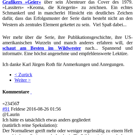
Grafikers »Geier«
über sein Abenteuer das Cover des 1979.
»Lassiters« »Keoma, die Kriegerin« zu zeichnen. Ein echtes
Schmankerl und in mancherlei Hinsicht ein deutliches Zeichen
dafür, dass das Erfolgsmuster der Serie darin besteht nicht an den
Western als zentrales Element gekettet zu sein.  Viel Spaß dabei...
Wer mehr über die Serie, ihre Publikationsgeschichte, ihre US-
amerikanischen Wurzeln und manch anderes erfahren will, der
schaut am Besten im Wildwester
nach... Spannend und
informativ. Eine höchst angenehme und empfehlenswerte Lektüre.
Ich danke Karl Jürgen Roth für Anmerkungen und Anregungen.
< Zurück
Weiter >
Kommentare
«
2
3
4
5
6
7
#91
Feldese
2016-08-26 01:56
@Laurin
Ich hätte es tatsächlich etwas anders gegliedert
(natürlich reine Spekulation):
Der Normalleser greift mehr oder weniger regelmäßig zu einem Heft