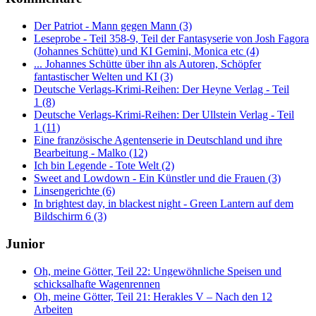
Der Patriot - Mann gegen Mann (3)
Leseprobe - Teil 358-9, Teil der Fantasyserie von Josh Fagora
(Johannes Schütte) und KI Gemini, Monica etc (4)
... Johannes Schütte über ihn als Autoren, Schöpfer
fantastischer Welten und KI (3)
Deutsche Verlags-Krimi-Reihen: Der Heyne Verlag - Teil
1 (8)
Deutsche Verlags-Krimi-Reihen: Der Ullstein Verlag - Teil
1 (11)
Eine französische Agentenserie in Deutschland und ihre
Bearbeitung - Malko (12)
Ich bin Legende - Tote Welt (2)
Sweet and Lowdown - Ein Künstler und die Frauen (3)
Linsengerichte (6)
In brightest day, in blackest night - Green Lantern auf dem
Bildschirm 6 (3)
Junior
Oh, meine Götter, Teil 22: Ungewöhnliche Speisen und
schicksalhafte Wagenrennen
Oh, meine Götter, Teil 21: Herakles V – Nach den 12
Arbeiten