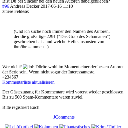
Bist Du bei Sinclair bei den neuen Autoren dabeigeblieben?
#96
Andreas Decker
2017-06-16 11:10
zitiere Feldese:
(Und ich suche noch immer den Namen des Autoren,
der die großartige 2291 ("Das Grab des Schamanen")
geschrieben hat - und welche Hefte ansonsten von
ihm/ihr stammen...)
Wer nicht?
Dürfte wohl im Moment einer der besten Autoren
der Serie sein. Wenn nicht sogar der Interessanteste.
«
2
3
4
5
6
7
Kommentarliste aktualisieren
Der Gästezugang für Kommentare wird vorerst wieder geschlossen.
Bis zu 500 Spam-Kommentare waren zuviel.
Bitte registriert Euch.
JComments