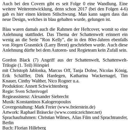
Auch bei den Covern gibt es seit Folge 0 eine Wandlung. Eine
weitere Weiterentwicklung, denn schon 2017 (bei den Folgen 4-6)
gab es hier einen kleinen Stilschwung. Man kann sagen dass das
neue Design, welches in blau gehalten wurde, gelungen ist.
Blau waren damals auch die Rahmen der Heftcover, womit so eine
Anlehnung stattfindet. Das Thema der Schattenwelt erinnert ein
wenig an die Serie "Ron Kelly", die in den 80er-Jahren ebenfalls
von Jörgen Grasmück (Larry Brent) geschrieben wurde. Auch diese
Anlehnung dürfte bei dem Autoren- und Regieteam kein Zufall sein.
Gordon Black (7) Angriff aus der Schattenwelt, Schattenwelt-
Trilogie (1. Teil) Hörspiel
mit
Christoph Jablonka, Marcus Off, Tanja Dohse, Nicolas König,
Erik Schäffler, Dirk Hardegen, Katharina Wackernagel, Tim
Knauer, Cinthy Walther, Nico Rogner u.a.
Produktion:
Annett Schwichtenberg
Regie:
Sven Schreivogel
Regieassistenz:
Alexander Siebrecht
Musik:
Konstantinos Kalogeropoulos
Covergestaltung:
Mark Freier (www.freierstein.de)
Artwork:
Raphael Bräsecke (www.comiczeichner.net)
Sprachaufnahmen:
Christian Wilmes, Alias Film und Sprachtransfer,
Berlin
Buch:
Florian Hilleberg