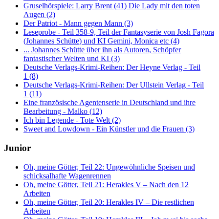
Gruselhörspiele: Larry Brent (41) Die Lady mit den toten
Augen (2)
Der Patriot - Mann gegen Mann (3)
Leseprobe - Teil 358-9, Teil der Fantasyserie von Josh Fagora
(Johannes Schütte) und KI Gemini, Monica etc (4)
... Johannes Schütte über ihn als Autoren, Schöpfer
fantastischer Welten und KI (3)
Deutsche Verlags-Krimi-Reihen: Der Heyne Verlag - Teil
1 (8)
Deutsche Verlags-Krimi-Reihen: Der Ullstein Verlag - Teil
1 (11)
Eine französische Agentenserie in Deutschland und ihre
Bearbeitung - Malko (12)
Ich bin Legende - Tote Welt (2)
Sweet and Lowdown - Ein Künstler und die Frauen (3)
Junior
Oh, meine Götter, Teil 22: Ungewöhnliche Speisen und
schicksalhafte Wagenrennen
Oh, meine Götter, Teil 21: Herakles V – Nach den 12
Arbeiten
Oh, meine Götter, Teil 20: Herakles IV – Die restlichen
Arbeiten