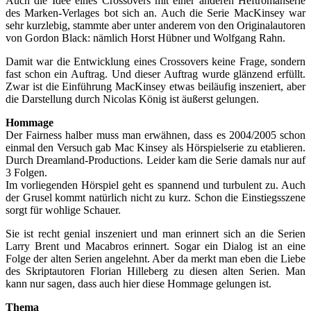
Auch die Idee eines Crossovers mit einer anderen Heftromanserie
des Marken-Verlages bot sich an. Auch die Serie MacKinsey war
sehr kurzlebig, stammte aber unter anderem von den Originalautoren
von Gordon Black: nämlich Horst Hübner und Wolfgang Rahn.
Damit war die Entwicklung eines Crossovers keine Frage, sondern
fast schon ein Auftrag. Und dieser Auftrag wurde glänzend erfüllt.
Zwar ist die Einführung MacKinsey etwas beiläufig inszeniert, aber
die Darstellung durch Nicolas König ist äußerst gelungen.
Hommage
Der Fairness halber muss man erwähnen, dass es 2004/2005 schon
einmal den Versuch gab Mac Kinsey als Hörspielserie zu etablieren.
Durch Dreamland-Productions. Leider kam die Serie damals nur auf
3 Folgen.
Im vorliegenden Hörspiel geht es spannend und turbulent zu. Auch
der Grusel kommt natürlich nicht zu kurz. Schon die Einstiegsszene
sorgt für wohlige Schauer.
Sie ist recht genial inszeniert und man erinnert sich an die Serien
Larry Brent und Macabros erinnert. Sogar ein Dialog ist an eine
Folge der alten Serien angelehnt. Aber da merkt man eben die Liebe
des Skriptautoren Florian Hilleberg zu diesen alten Serien. Man
kann nur sagen, dass auch hier diese Hommage gelungen ist.
Thema