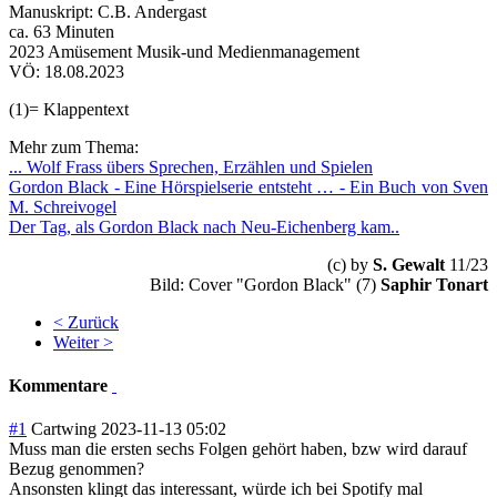
Manuskript:
C.B. Andergast
ca.
63 Minuten
2023 Amüsement Musik-und Medienmanagement
VÖ: 18.08.2023
(1)= Klappentext
Mehr zum Thema:
... Wolf Frass übers Sprechen, Erzählen und Spielen
Gordon Black - Eine Hörspielserie entsteht … - Ein Buch von Sven
M. Schreivogel
Der Tag, als Gordon Black nach Neu-Eichenberg kam..
(c) by
S. Gewalt
11/23
Bild: Cover "Gordon Black" (7)
Saphir Tonart
< Zurück
Weiter >
Kommentare
#1
Cartwing
2023-11-13 05:02
Muss man die ersten sechs Folgen gehört haben, bzw wird darauf
Bezug genommen?
Ansonsten klingt das interessant, würde ich bei Spotify mal