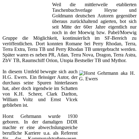
Weil die mittlerweile etablierten
Taschenbuchverlage Heyne und
Goldmann deutschen Autoren gegenüber
überaus zurückhaltend agierten, bot sich
seit Mitte der 60er Jahre eigentlich nur
noch in der Moewig bzw. Pabel/Moewig
Gruppe die Möglichkeit, kontinuierlich im SF-Bereich zu
veröffentlichen. Dort konnten Romane bei Perry Rhodan, Terra,
Terra Extra, Terra TB und Perry Rhodan TB untergebracht werden.
Später waren es neben PR, Atlan, Terra Nova, Dragon, Terra Astra,
ZbV TB, Raumschiff Orion, Utopia Bestseller TB und Mythor.
In diesem Umfeld bewegte sich auch
H.G. Ewers. Ein fleissiger Autor, der
durchaus seine Spuren hinterlassen
hat, aber doch irgendwie im Schatten
von K.H. Scheer, Clark Darlton,
William Voltz und Ernst Vlcek
geblieben ist.
Horst Gehrmann wurde 1930
geboren. In der damaligen DDR
machte er eine abwechslungsreiche
berufliche Karriere u.a. als Referent
für das Kommunalstraßenwesen.