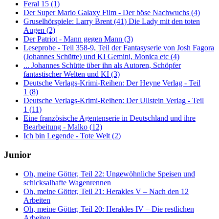
Feral 15 (1)
Der Super Mario Galaxy Film - Der böse Nachwuchs (4)
Gruselhörspiele: Larry Brent (41) Die Lady mit den toten
Augen (2)
Der Patriot - Mann gegen Mann (3)
Leseprobe - Teil 358-9, Teil der Fantasyserie von Josh Fagora
(Johannes Schütte) und KI Gemini, Monica etc (4)
... Johannes Schütte über ihn als Autoren, Schöpfer
fantastischer Welten und KI (3)
Deutsche Verlags-Krimi-Reihen: Der Heyne Verlag - Teil
1 (8)
Deutsche Verlags-Krimi-Reihen: Der Ullstein Verlag - Teil
1 (11)
Eine französische Agentenserie in Deutschland und ihre
Bearbeitung - Malko (12)
Ich bin Legende - Tote Welt (2)
Junior
Oh, meine Götter, Teil 22: Ungewöhnliche Speisen und
schicksalhafte Wagenrennen
Oh, meine Götter, Teil 21: Herakles V – Nach den 12
Arbeiten
Oh, meine Götter, Teil 20: Herakles IV – Die restlichen
Arbeiten