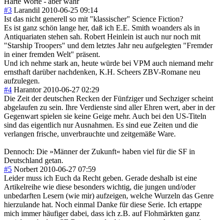
Harte Worte - aber wahr
#3
Larandil
2010-06-25 09:14
Ist das nicht generell so mit "klassischer" Science Fiction?
Es ist ganz schön lange her, daß ich E.E. Smith woanders als in
Antiquariaten stehen sah. Robert Heinlein ist auch nur noch mit
"Starship Troopers" und dem letztes Jahr neu aufgelegten "Fremder
in einer fremden Welt" präsent.
Und ich nehme stark an, heute würde bei VPM auch niemand mehr
ernsthaft darüber nachdenken, K.H. Scheers ZBV-Romane neu
aufzulegen.
#4
Harantor
2010-06-27 02:29
Die Zeit der deutschen Recken der Fünfziger und Sechziger scheint
abgelaufen zu sein. Ihre Verdienste sind aller Ehren wert, aber in der
Gegenwart spielen sie keine Geige mehr. Auch bei den US-Titeln
sind das eigentlich nur Ausnahmen. Es sind eue Zeiten und die
verlangen frische, unverbrauchte und zeitgemäße Ware.
Dennoch: Die »Männer der Zukunft« haben viel für die SF in
Deutschland getan.
#5
Norbert
2010-06-27 07:59
Leider muss ich Euch da Recht geben. Gerade deshalb ist eine
Artikelreihe wie diese besonders wichtig, die jungen und/oder
unbedarften Lesern (wie mir) aufzeigen, welche Wurzeln das Genre
hierzulande hat. Noch einmal Danke für diese Serie. Ich ertappe
mich immer häufiger dabei, dass ich z.B. auf Flohmärkten ganz