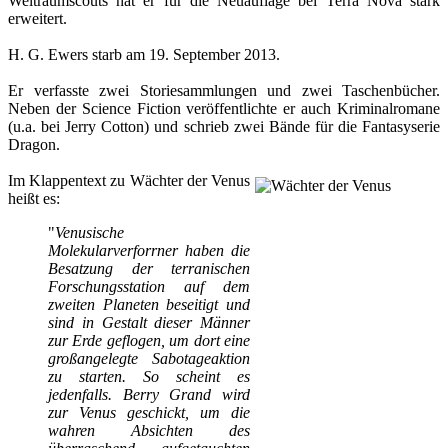
Weltraumscouts hat er für die Neuauflage bei Terra Nova stark
erweitert.
H. G. Ewers starb am 19. September 2013.
Er verfasste zwei Storiesammlungen und zwei Taschenbücher.
Neben der Science Fiction veröffentlichte er auch Kriminalromane
(u.a. bei Jerry Cotton) und schrieb zwei Bände für die Fantasyserie
Dragon.
Im Klappentext zu Wächter der Venus
heißt es:
"
Venusische
Molekularverforrner haben die
Besatzung der terranischen
Forschungsstation auf dem
zweiten Planeten beseitigt und
sind in Gestalt dieser Männer
zur Erde geflogen, um dort eine
großangelegte Sabotageaktion
zu starten. So scheint es
jedenfalls. Berry Grand wird
zur Venus geschickt, um die
wahren Absichten des