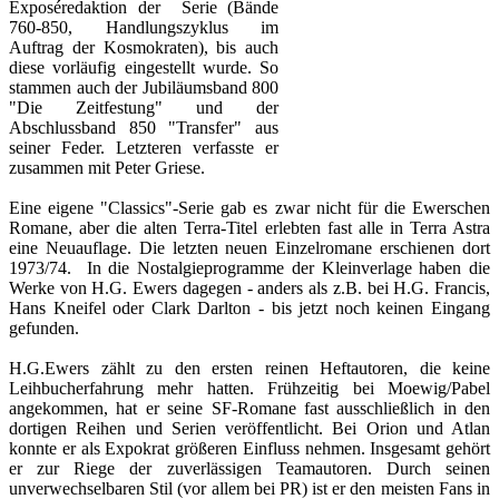
Exposéredaktion der Serie (Bände
760-850, Handlungszyklus im
Auftrag der Kosmokraten), bis auch
diese vorläufig eingestellt wurde. So
stammen auch der Jubiläumsband 800
"Die Zeitfestung" und der
Abschlussband 850 "Transfer" aus
seiner Feder. Letzteren verfasste er
zusammen mit Peter Griese.
Eine eigene "Classics"-Serie gab es zwar nicht für die Ewerschen
Romane, aber die alten Terra-Titel erlebten fast alle in Terra Astra
eine Neuauflage. Die letzten neuen Einzelromane erschienen dort
1973/74. In die Nostalgieprogramme der Kleinverlage haben die
Werke von H.G. Ewers dagegen - anders als z.B. bei H.G. Francis,
Hans Kneifel oder Clark Darlton - bis jetzt noch keinen Eingang
gefunden.
H.G.Ewers zählt zu den ersten reinen Heftautoren, die keine
Leihbucherfahrung mehr hatten. Frühzeitig bei Moewig/Pabel
angekommen, hat er seine SF-Romane fast ausschließlich in den
dortigen Reihen und Serien veröffentlicht. Bei Orion und Atlan
konnte er als Expokrat größeren Einfluss nehmen. Insgesamt gehört
er zur Riege der zuverlässigen Teamautoren. Durch seinen
unverwechselbaren Stil (vor allem bei PR) ist er den meisten Fans in