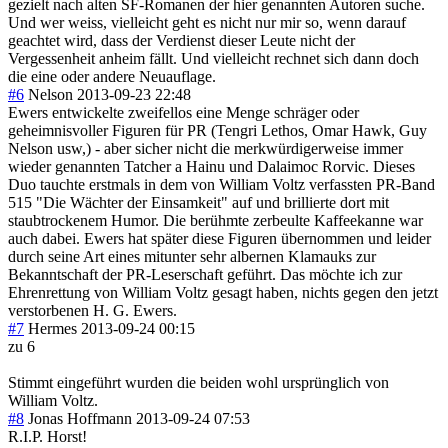
gezielt nach alten SF-Romanen der hier genannten Autoren suche.
Und wer weiss, vielleicht geht es nicht nur mir so, wenn darauf
geachtet wird, dass der Verdienst dieser Leute nicht der
Vergessenheit anheim fällt. Und vielleicht rechnet sich dann doch
die eine oder andere Neuauflage.
#6
Nelson
2013-09-23 22:48
Ewers entwickelte zweifellos eine Menge schräger oder
geheimnisvoller Figuren für PR (Tengri Lethos, Omar Hawk, Guy
Nelson usw,) - aber sicher nicht die merkwürdigerweise immer
wieder genannten Tatcher a Hainu und Dalaimoc Rorvic. Dieses
Duo tauchte erstmals in dem von William Voltz verfassten PR-Band
515 "Die Wächter der Einsamkeit" auf und brillierte dort mit
staubtrockenem Humor. Die berühmte zerbeulte Kaffeekanne war
auch dabei. Ewers hat später diese Figuren übernommen und leider
durch seine Art eines mitunter sehr albernen Klamauks zur
Bekanntschaft der PR-Leserschaft geführt. Das möchte ich zur
Ehrenrettung von William Voltz gesagt haben, nichts gegen den jetzt
verstorbenen H. G. Ewers.
#7
Hermes
2013-09-24 00:15
zu 6
Stimmt eingeführt wurden die beiden wohl ursprünglich von
William Voltz.
#8
Jonas Hoffmann
2013-09-24 07:53
R.I.P. Horst!