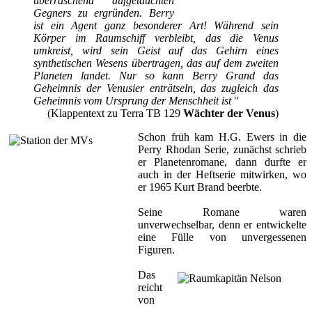
überraschend aufgetauchten
Gegners zu ergründen. Berry
ist ein Agent ganz besonderer Art! Während sein
Körper im Raumschiff verbleibt, das die Venus
umkreist, wird sein Geist auf das Gehirn eines
synthetischen Wesens übertragen, das auf dem zweiten
Planeten landet. Nur so kann Berry Grand das
Geheimnis der Venusier enträtseln, das zugleich das
Geheimnis vom Ursprung der Menschheit ist
"
(Klappentext zu Terra TB 129
Wächter der Venus
)
Schon früh kam H.G. Ewers in die
Perry Rhodan Serie, zunächst schrieb
er Planetenromane, dann durfte er
auch in der Heftserie mitwirken, wo
er 1965 Kurt Brand beerbte.
Seine Romane waren
unverwechselbar, denn er entwickelte
eine Fülle von unvergessenen
Figuren.
Das
reicht
von