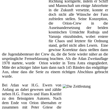
Richtung korrigierte, indem er Schiff
und Mannschaft um einige Jahrzehnte
in die Zukunft versetzte, konnte er
doch nicht alle Wünsche der Fans
zufrieden stellen. Seine Konzeption,
die Orion-Crew in die
Auseinandersetzung der beiden
kosmischen Urmächte Rudraja und
Varunja einzubinden, wobei erstere
für Chaos und letztere für Ordnung
stand, gefiel nicht allen Lesern. Eine
gewisse Korrektur dazu stellten dann
die Jugendabenteuer der Crew da, die die Serie wieder näher an die
ursprüngliche Fernsehfassung brachten. Als die Atlan Zweitauflage
1978 startete, wurde Orion wieder in Terra Astra eingegliedert.
Mitte der achtziger Jahre kam dann nach 145 Bänden das endgültige
Aus, ohne dass die Serie zu einem richtigen Abschluss gebracht
wurde.
Bei Atlan war H.G. Ewers von
Anfang an dabei gewesen und zählte
neben H.G. Francis und Hans Kneifel
zu den fleissigsten Autoren. Nach
dem Ende von Orion übernahm er
zusammen mit Peter Griese die