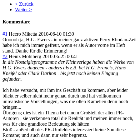
< Zurück
Weiter >
Kommentare
#1
Heero Miketta
2010-06-10 01:30
Oooooh ja, H.G. Ewers - in meiner ganz aktiven Perry Rhodan-Zeit
habe ich mich immer gefreut, wenn er als Autor vorne im Heft
stand. Danke für die Erinnerung!
#2
Heinz Mohlberg
2010-06-25 00:41
In die Nostalgieprogramme der Kleinverlage haben die Werke von
H.G. Ewers dagegen - anders als z.B. bei H.G. Francis, Hans
Kneifel oder Clark Darlton - bis jetzt noch keinen Eingang
gefunden.
Ich habe versucht, mit ihm ins Geschäft zu kommen, aber leider
blickt er selber nicht mehr genau durch und hat vollkommen
unrealistische Vorstellungen, was die ollen Kamellen denn noch
bringen...
Übrigens; dies ist ein Thema bei einem Großteil der alten PR-
Autoren - sie verkennen total die Realität und meinen immer noch,
was für eine grandiose Bedeutung sie hätten.
Bloß - außerhalb des PR-Umfeldes interessiert keine Sau diese
Romane; und auch dann nur sehr begrenzt.