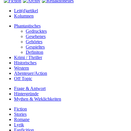
Leit(d)artikel
Kolumnen
Phantastisches
Gedrucktes
Gesehenes
Gehörtes
Gespieltes
Definiton
Krimi / Thriller
Historisches
Western
Abenteuer/Action
Off Topic
Frage & Antwort
Hintergründe
Mythen & Wirklichkeiten
Fiction
Stories
Romane
Lyrik
Fanficition