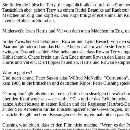
Sie finden die hübsche Terry, die angeblich allein durch den Sommer
Tatsächlich aber gehört Terry zu einem Rudel Beatniks auf Raubtour 
Mädchen im Zug und köpft es. Den Kopf bringt er erst einmal im Kühl
in einer Höhle am Strand ab.
Mittlerweile lesen Harris und Val von dem toten Mädchen im Zug, und
In der Zwischenzeit bekommen Rowan und Lynn Besuch von den schm
Paar und plündern dann das Haus. Aber vor allem wollen sie Terry. Da
zwingen. Das geht schief. Also behauptet sie, dass Rowan Terry umge
Kühlschrank. Chaos bricht aus. Am Ende nimmt Rowan den Laser und v
Harris und Val ein. Die Hippies hauen ab, Harris und Rowan kämpfen
Worum geht es?
Und noch einmal Peter Saxon alias Wilfred McNeilly. "Corruption", so
kam 1968 in die britischen und deutschen Kinos. Peter Cushing spiel
"Corruption" gilt als einer der ersten britischen sleazigen Gewaltsc
über den Kopf wuchsen – sie starb 1971 - und er das Geld brauchte. 
ganze Arbeit leistete in seinen Rollen und der Regisseur Hartford-D
an der Sex-Arbeiterin für die Entstehungszeit echte Gewaltorgien, m
einsticht. Es gibt mehrere Fassungen des Films, einmal mit ein paar 
Cushing wird zitiert, dass er den Film nicht mochte. "Wenn es der Pr