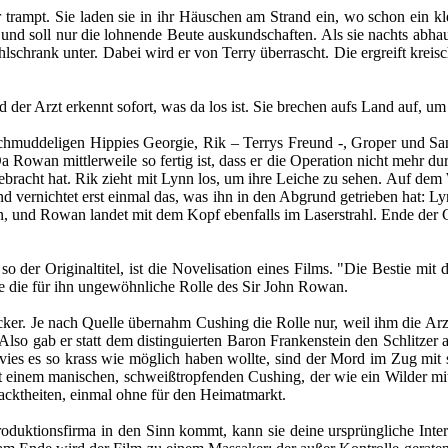
 trampt. Sie laden sie in ihr Häuschen am Strand ein, wo schon ein kle
und soll nur die lohnende Beute auskundschaften. Als sie nachts abhau
schrank unter. Dabei wird er von Terry überrascht. Die ergreift kreis
 der Arzt erkennt sofort, was da los ist. Sie brechen aufs Land auf, u
uddeligen Hippies Georgie, Rik – Terrys Freund -, Groper und Sandy
 Rowan mittlerweile so fertig ist, dass er die Operation nicht mehr dur
bracht hat. Rik zieht mit Lynn los, um ihre Leiche zu sehen. Auf dem 
ernichtet erst einmal das, was ihn in den Abgrund getrieben hat: Lyn
, und Rowan landet mit dem Kopf ebenfalls im Laserstrahl. Ende der 
 der Originaltitel, ist die Novelisation eines Films. "Die Bestie mit d
te die für ihn ungewöhnliche Rolle des Sir John Rowan.
hocker. Je nach Quelle übernahm Cushing die Rolle nur, weil ihm die A
Also gab er statt dem distinguierten Baron Frankenstein den Schlitzer
avies es so krass wie möglich haben wollte, sind der Mord im Zug mit 
it einem manischen, schweißtropfenden Cushing, der wie ein Wilder mit
Nacktheiten, einmal ohne für den Heimatmarkt.
oduktionsfirma in den Sinn kommt, kann sie deine ursprüngliche Interp