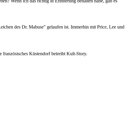
en? Wenn ich das richtig in Erinnerung behalten habe, gab es
 Leichen des Dr. Mabuse" gelaufen ist. Immerhin mit Price, Lee und
französisches Küstendorf betreibt Kult-Story.