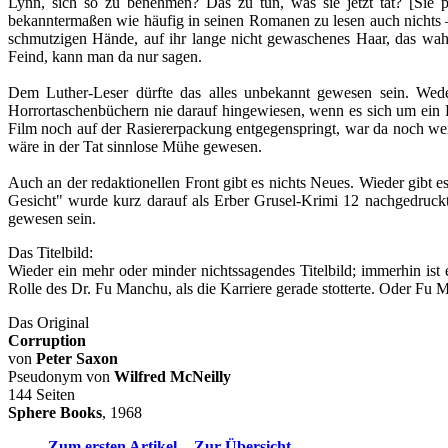
Lynn, sich so zu benehmen? Das zu tun, was sie jetzt tat? [Sie 
bekanntermaßen wie häufig in seinen Romanen zu lesen auch nichts – o
schmutzigen Hände, auf ihr lange nicht gewaschenes Haar, das wahr
Feind, kann man da nur sagen.
Dem Luther-Leser dürfte das alles unbekannt gewesen sein. Wede
Horrortaschenbüchern nie darauf hingewiesen, wenn es sich um ein 
Film noch auf der Rasiererpackung entgegenspringt, war da noch we
wäre in der Tat sinnlose Mühe gewesen.
Auch an der redaktionellen Front gibt es nichts Neues. Wieder gibt 
Gesicht" wurde kurz darauf als Erber Grusel-Krimi 12 nachgedruckt
gewesen sein.
Das Titelbild:
Wieder ein mehr oder minder nichtssagendes Titelbild; immerhin ist 
Rolle des Dr. Fu Manchu, als die Karriere gerade stotterte. Oder Fu
Das Original
Corruption
von
Peter Saxon
Pseudonym von
Wilfred McNeilly
144 Seiten
Sphere Books
, 1968
Zum ersten Artikel
-
Zur Übersicht