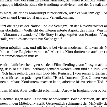
m Ende wird der Film zu einem Massaker; der außer Kontrolle geratene 
ngepappte idiotische Ende die Handlung relativieren und der Gewalt eine
s nicht, als er das Manuskript runterschrieb, oder es war ihm egal. 
nd Rowan und Lynn tot, Harris und Val entkommen.
tzt die Ängste der Nation und die Schlagzeilen der Revolverblätter al
n überfallen. (Vielleicht der interessanteste Aspekt des Films. Was h
en Albtraum verwandelte.) Die Story ist abgekupfert von Franjous "Aug
tails, wenn es ansonsten zur Sache geht?
rn möglich war, und gilt heute bei vielen modernen Kritikern als Mus
r Frauen ohne Begleiter verboten." Aber ins Kino durften sie auch ers
nicht fremdschämen musste.
estört, dafür bescheinigten sie dem Film allerdings, von "ausgemacht 
tellung, dass so ein Film überhaupt gemacht werden kann und ein Publi
. "Ich habe gehört, dass sich Bob [der Regisseur] von seinen Erträgen
anntesten für seinen prächtigen Gothic "Black Torment" (Das Grauen vo
onen durchaus Konkurrenz machen kann, arbeitete bis zu seinem Tod 1
 dem Markt. Aber vielleicht erbarmt sich Arrow in England oder X-Rat
en Roman sagen lässt. Es ist eine handwerklich solide Adaption, die sic
ierungen in den Mittelpunkt stellt. Gelegentlich schimmert der McNeill