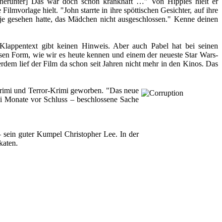
s herunter] Das war doch schon krankhaft …" Von Hippies hielt er
mvorlage hielt. "John starrte in ihre spöttischen Gesichter, auf ihre
 je gesehen hatte, das Mädchen nicht ausgeschlossen." Kenne deinen
Klappentext gibt keinen Hinweis. Aber auch Pabel hat bei seinen
sen Form, wie wir es heute kennen und einem der neueste Star Wars-
em lief der Film da schon seit Jahren nicht mehr in den Kinos. Das
-Krimi und Terror-Krimi geworben. "Das neue
ei Monate vor Schluss – beschlossene Sache
– sein guter Kumpel Christopher Lee. In der
katen.