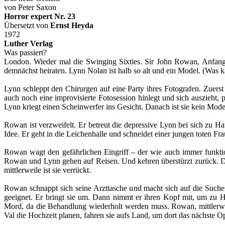
von Peter Saxon
Horror expert Nr. 23
Übersetzt von
Ernst Heyda
1972
Luther Verlag
Was passiert?
London. Wieder mal die Swinging Sixties. Sir John Rowan, Anfang 4
demnächst heiraten. Lynn Nolan ist halb so alt und ein Model. (Was 
Lynn schleppt den Chirurgen auf eine Party ihres Fotografen. Zuerst
auch noch eine improvisierte Fotosession hinlegt und sich auszieht
Lynn kriegt einen Scheinwerfer ins Gesicht. Danach ist sie kein Mod
Rowan ist verzweifelt. Er betreut die depressive Lynn bei sich zu 
Idee. Er geht in die Leichenhalle und schneidet einer jungen toten Fr
Rowan wagt den gefährlichen Eingriff – der wie auch immer funktion
Rowan und Lynn gehen auf Reisen. Und kehren überstürzt zurück. Di
mittlerweile ist sie verrückt.
Rowan schnappt sich seine Arzttasche und macht sich auf die Suche
geeignet. Er bringt sie um. Dann nimmt er ihren Kopf mit, um zu 
Mord, da die Behandlung wiederholt werden muss. Rowan, mittlerweil
Val die Hochzeit planen, fahren sie aufs Land, um dort das nächste O