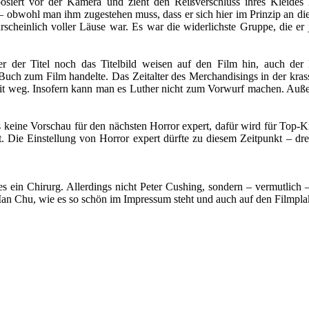
posiert vor der Kamera und zieht den Reißverschluss ihres Kleide
bwohl man ihm zugestehen muss, dass er sich hier im Prinzip an die Fil
scheinlich voller Läuse war. Es war die widerlichste Gruppe, die er
r der Titel noch das Titelbild weisen auf den Film hin, auch der 
Buch zum Film handelte. Das Zeitalter des Merchandisings in der kras
it weg. Insofern kann man es Luther nicht zum Vorwurf machen. Außerd
es keine Vorschau für den nächsten Horror expert, dafür wird für Top
. Die Einstellung von Horror expert dürfte zu diesem Zeitpunkt – dr
es ein Chirurg. Allerdings nicht Peter Cushing, sondern – vermutlich 
 Man Chu, wie es so schön im Impressum steht und auch auf den Filmpla