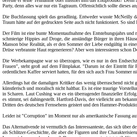
bereute er seine Teilnahme oder missfiel ihm das Endprodukt? Denn a
Party, denn alles war nur ein Tagtraum. Offensichtlich sollte dieses a
Die Buchfassung spielt das geradlinig. Entweder wusste McNeilly da
Traum hätte auf der gedruckten Seite auch nicht funktioniert. So si
Der Film ist eine bunte Momentaufnahme des Entstehungsjahrs und nu
schmierige Hippies auf Droge, die anständige Bürger in ihren Häuser
Manson böse Realität, als er den Sommer der Liebe endgültig in ein
Drüse verbrannte Haut regenerieren? Aber wen interessieren schon De
Die Werbekampagne war so überzogen, wie es nur in den Endsechzige
Frauen", steht groß auf dem Filmplakat. "Darum ist der Eintritt fü
ordentlichen Kaffee serviert hatten, für den sich auch Frau Sommer 
Allerdings hat die damaligen Kritiker das wenig überraschend nicht g
künstlerisch und moralisch nicht haltbar. Es ist eine traurige Vors
in Scharen. Laut Cushing war es ein überragender finanzieller Erfolg
es stimmt, sei dahingestellt. Hartford-Davis, der vielleicht am bek
Dritten des deutschen Fernsehens geistert und den Hammer-Produkti
Leider ist "Corruption" im Moment nur als amerikanische Fassung auf
Das Alternativende ist vermutlich das Interessanteste, das sich über d
als Schlitzer-Geschichte, die aber die Figuren und ihre Charakteris