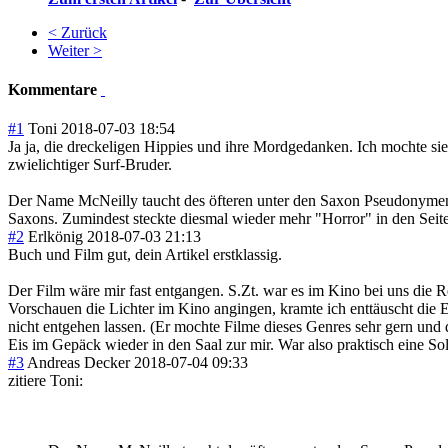
< Zurück
Weiter >
Kommentare
#1
Toni
2018-07-03 18:54
Ja ja, die dreckeligen Hippies und ihre Mordgedanken. Ich mochte sie
zwielichtiger Surf-Bruder.
Der Name McNeilly taucht des öfteren unter den Saxon Pseudonymen a
Saxons. Zumindest steckte diesmal wieder mehr "Horror" in den Seit
#2
Erlkönig
2018-07-03 21:13
Buch und Film gut, dein Artikel erstklassig.
Der Film wäre mir fast entgangen. S.Zt. war es im Kino bei uns die R
Vorschauen die Lichter im Kino angingen, kramte ich enttäuscht die Ei
nicht entgehen lassen. (Er mochte Filme dieses Genres sehr gern und 
Eis im Gepäck wieder in den Saal zur mir. War also praktisch eine So
#3
Andreas Decker
2018-07-04 09:33
zitiere Toni: