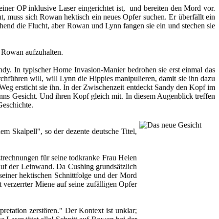
iner OP inklusive Laser eingerichtet ist, und bereiten den Mord vor.
t, muss sich Rowan hektisch ein neues Opfer suchen. Er überfällt ein
chend die Flucht, aber Rowan und Lynn fangen sie ein und stechen sie
m Rowan aufzuhalten.
. In typischer Home Invasion-Manier bedrohen sie erst einmal das
chführen will, will Lynn die Hippies manipulieren, damit sie ihn dazu
Weg ersticht sie ihn. In der Zwischenzeit entdeckt Sandy den Kopf im
ns Gesicht. Und ihren Kopf gleich mit. In diesem Augenblick treffen
Geschichte.
em Skalpell", so der dezente deutsche Titel,
rztrechnungen für seine todkranke Frau Helen
 auf der Leinwand. Da Cushing grundsätzlich
seiner hektischen Schnittfolge und der Mord
 verzerrter Miene auf seine zufälligen Opfer
retation zerstören." Der Kontext ist unklar;