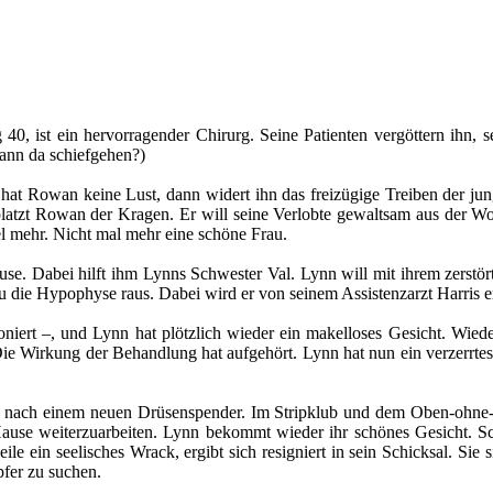
0, ist ein hervorragender Chirurg. Seine Patienten vergöttern ihn, s
kann da schiefgehen?)
 hat Rowan keine Lust, dann widert ihn das freizügige Treiben der ju
, platzt Rowan der Kragen. Er will seine Verlobte gewaltsam aus der 
el mehr. Nicht mal mehr eine schöne Frau.
Hause. Dabei hilft ihm Lynns Schwester Val. Lynn will mit ihrem zers
au die Hypophyse raus. Dabei wird er von seinem Assistenzarzt Harris er
iert –, und Lynn hat plötzlich wieder ein makelloses Gesicht. Wieder
e Wirkung der Behandlung hat aufgehört. Lynn hat nun ein verzerrtes 
 nach einem neuen Drüsenspender. Im Stripklub und dem Oben-ohne-Café
Hause weiterzuarbeiten. Lynn bekommt wieder ihr schönes Gesicht. Sc
e ein seelisches Wrack, ergibt sich resigniert in sein Schicksal. Sie
pfer zu suchen.