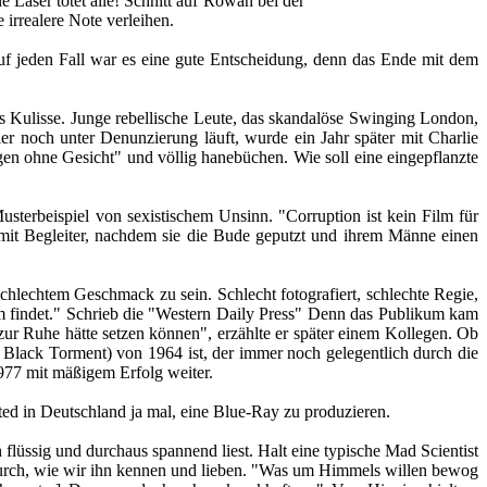
Laser tötet alle! Schnitt auf Rowan bei der
 irrealere Note verleihen.
Auf jeden Fall war es eine gute Entscheidung, denn das Ende mit dem
s Kulisse. Junge rebellische Leute, das skandalöse Swinging London,
ier noch unter Denunzierung läuft, wurde ein Jahr später mit Charlie
en ohne Gesicht" und völlig hanebüchen. Wie soll eine eingepflanzte
terbeispiel von sexistischem Unsinn. "Corruption ist kein Film für
t mit Begleiter, nachdem sie die Bude geputzt und ihrem Männe einen
schlechtem Geschmack zu sein. Schlecht fotografiert, schlechte Regie,
kum findet." Schrieb die "Western Daily Press" Denn das Publikum kam
 zur Ruhe hätte setzen können", erzählte er später einem Kollegen. Ob
n Black Torment) von 1964 ist, der immer noch gelegentlich durch die
977 mit mäßigem Erfolg weiter.
ed in Deutschland ja mal, eine Blue-Ray zu produzieren.
h flüssig und durchaus spannend liest. Halt eine typische Mad Scientist
y durch, wie wir ihn kennen und lieben. "Was um Himmels willen bewog