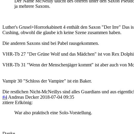
Der Name McNeilly taucht des öfteren unter den Saxon Pseudo
ja mehrere Saxons.
Luther's Grusel+Horrorkabinett 4 enthält den Saxon "Der Irre" Das is
Cushing, obwohl die glaube ich keine Szene zusammen haben.
Die anderen Saxons sind bei Pabel rausgekommen.
VHR-Tb 27 "Der Grüne Wolf und das Mädchen" ist von Rex Dolphin. Gi
VHR-Tb 31 "Wenn der Menschenjäger kommt" ist aber auch von McN
Vampir 30 "Schloss der Vampire" ist ein Baker.
Die restlichen Nicht-McNeillys sind alles Guardians und aus eigentli
#4
Andreas Decker
2018-07-04 09:35
zitiere Erlkönig:
War also praktisch eine Solo-Vorstellung.
Danke.