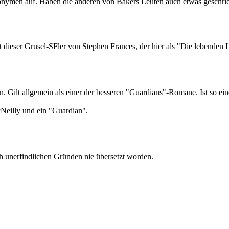
nymen auf. Haben die anderen von Bakers Leuten auch etwas geschrieb
t dieser Grusel-SFler von Stephen Frances, der hier als "Die lebenden
lt allgemein als einer der besseren "Guardians"-Romane. Ist so eine 
eilly und ein "Guardian".
ch unerfindlichen Gründen nie übersetzt worden.