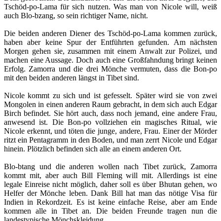
Tschöd-po-Lama für sich nutzen. Was man von Nicole will, weiß
auch Blo-bzang, so sein richtiger Name, nicht.
Die beiden anderen Diener des Tschöd-po-Lama kommen zurück,
haben aber keine Spur der Entführten gefunden. Am nächsten
Morgen gehen sie, zusammen mit einem Anwalt zur Polizei, und
machen eine Aussage. Doch auch eine Großfahndung bringt keinen
Erfolg. Zamorra und die drei Mönche vermuten, dass die Bon-po
mit den beiden anderen längst in Tibet sind.
Nicole kommt zu sich und ist gefesselt. Später wird sie von zwei
Mongolen in einen anderen Raum gebracht, in dem sich auch Edgar
Birch befindet. Sie hört auch, dass noch jemand, eine andere Frau,
anwesend ist. Die Bon-po vollziehen ein magisches Ritual, wie
Nicole erkennt, und töten die junge, andere, Frau. Einer der Mörder
ritzt ein Pentagramm in den Boden, und man zerrt Nicole und Edgar
hinein. Plötzlich befinden sich alle an einem anderen Ort.
Blo-btang und die anderen wollen nach Tibet zurück, Zamorra
kommt mit, aber auch Bill Fleming will mit. Allerdings ist eine
legale Einreise nicht möglich, daher soll es über Bhutan gehen, wo
Helfer der Mönche leben. Dank Bill hat man das nötige Visa für
Indien in Rekordzeit. Es ist keine einfache Reise, aber am Ende
kommen alle in Tibet an. Die beiden Freunde tragen nun die
landestypische Mönchskleidung.