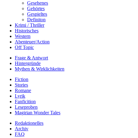
Gesehenes
Gehörtes
Gespieltes
Definiton
Krimi / Thriller
Historisches
Western
Abenteuer/Action
Off Topic
Frage & Antwort
Hintergründe
Mythen & Wirklichkeiten
Fiction
Stories
Romane
Lyrik
Fanficition
Leseproben
Magirian Wonder Tales
Redaktionelles
Archiv
FAQ