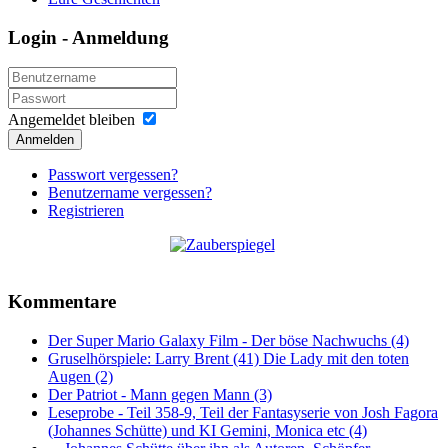
Login - Anmeldung
Angemeldet bleiben
Anmelden
Passwort vergessen?
Benutzername vergessen?
Registrieren
Kommentare
Der Super Mario Galaxy Film - Der böse Nachwuchs (4)
Gruselhörspiele: Larry Brent (41) Die Lady mit den toten
Augen (2)
Der Patriot - Mann gegen Mann (3)
Leseprobe - Teil 358-9, Teil der Fantasyserie von Josh Fagora
(Johannes Schütte) und KI Gemini, Monica etc (4)