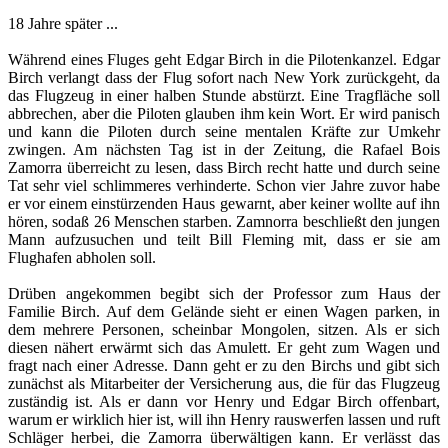
18 Jahre später ...
Während eines Fluges geht Edgar Birch in die Pilotenkanzel. Edgar
Birch verlangt dass der Flug sofort nach New York zurückgeht, da
das Flugzeug in einer halben Stunde abstürzt. Eine Tragfläche soll
abbrechen, aber die Piloten glauben ihm kein Wort. Er wird panisch
und kann die Piloten durch seine mentalen Kräfte zur Umkehr
zwingen. Am nächsten Tag ist in der Zeitung, die Rafael Bois
Zamorra überreicht zu lesen, dass Birch recht hatte und durch seine
Tat sehr viel schlimmeres verhinderte. Schon vier Jahre zuvor habe
er vor einem einstürzenden Haus gewarnt, aber keiner wollte auf ihn
hören, sodaß 26 Menschen starben. Zamnorra beschließt den jungen
Mann aufzusuchen und teilt Bill Fleming mit, dass er sie am
Flughafen abholen soll.
Drüben angekommen begibt sich der Professor zum Haus der
Familie Birch. Auf dem Gelände sieht er einen Wagen parken, in
dem mehrere Personen, scheinbar Mongolen, sitzen. Als er sich
diesen nähert erwärmt sich das Amulett. Er geht zum Wagen und
fragt nach einer Adresse. Dann geht er zu den Birchs und gibt sich
zunächst als Mitarbeiter der Versicherung aus, die für das Flugzeug
zuständig ist. Als er dann vor Henry und Edgar Birch offenbart,
warum er wirklich hier ist, will ihn Henry rauswerfen lassen und ruft
Schläger herbei, die Zamorra überwältigen kann. Er verlässt das