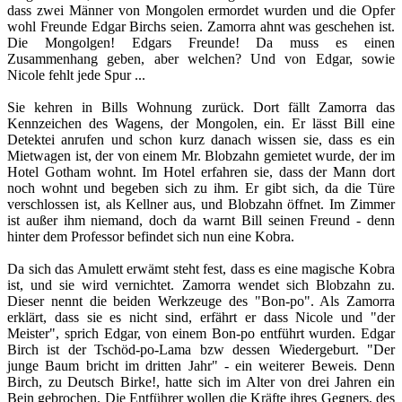
dass zwei Männer von Mongolen ermordet wurden und die Opfer
wohl Freunde Edgar Birchs seien. Zamorra ahnt was geschehen ist.
Die Mongolgen! Edgars Freunde! Da muss es einen
Zusammenhang geben, aber welchen? Und von Edgar, sowie
Nicole fehlt jede Spur ...
Sie kehren in Bills Wohnung zurück. Dort fällt Zamorra das
Kennzeichen des Wagens, der Mongolen, ein. Er lässt Bill eine
Detektei anrufen und schon kurz danach wissen sie, dass es ein
Mietwagen ist, der von einem Mr. Blobzahn gemietet wurde, der im
Hotel Gotham wohnt. Im Hotel erfahren sie, dass der Mann dort
noch wohnt und begeben sich zu ihm. Er gibt sich, da die Türe
verschlossen ist, als Kellner aus, und Blobzahn öffnet. Im Zimmer
ist außer ihm niemand, doch da warnt Bill seinen Freund - denn
hinter dem Professor befindet sich nun eine Kobra.
Da sich das Amulett erwämt steht fest, dass es eine magische Kobra
ist, und sie wird vernichtet. Zamorra wendet sich Blobzahn zu.
Dieser nennt die beiden Werkzeuge des "Bon-po". Als Zamorra
erklärt, dass sie es nicht sind, erfährt er dass Nicole und "der
Meister", sprich Edgar, von einem Bon-po entführt wurden. Edgar
Birch ist der Tschöd-po-Lama bzw dessen Wiedergeburt. "Der
junge Baum bricht im dritten Jahr" - ein weiterer Beweis. Denn
Birch, zu Deutsch Birke!, hatte sich im Alter von drei Jahren ein
Bein gebrochen. Die Entführer wollen die Kräfte ihres Gegners, des