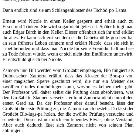
Dann endlich sind sie am Schlangenkloster des Tschöd-po-Lama.
Erneut wird Nicole in einen Keller gesperrt und erhält auch zu
Essen und Trinken. Sie wird sogar nicht gefesselt. Später bringt man
auch Edgar Birch in den Keller. Dieser offenbart sich ihr und erklärt
ihr alles. Er kann sich erst seitdem er die Gebetsmühle gesehen hat
an sein früheres Leben erinnern und erklärt Nicole, dass sie sich in
Tibet befinden und dass man Nicole für seine Freundin hält und sie
zu Tode foltern würde, wenn er sich nicht den Entführern unterwirft.
Er entschuldigt sich bei Nicole.
Zamorra und Bill werden vom Großabt empfangen, Blo fungiert als
Dolmetscher. Zamorra erfährt, dass das Kloster der Bon-po von
einer magischen Sperre geschützt wird, die nur ein Meister des
zwölften Grades durchdringen kann, wovon es keinen mehr gibt.
Der Professor will daher selbst die Prüfung dazu absolvieren, was
den Großabt in Staunen versetzt - er traut Zamorra nicht einmal den
ersten Grad zu. Da der Professor aber darauf besteht, lässt der
Großabt die erste Prüfung zu, die Zamorra auch besteht. Da lässt der
Großabt Blo-lugs-pa holen, der die zwölfte Prüfung versuchte und
scheiterte. Dieser ist nur noch ein lebendes Etwas, ohne Verstand.
Aber auch dadurch lässt sich Zamorra nicht von seinem Plan
abbringen.