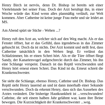
Henry Birch ist nervös, denn Dr. Bishop ist bereits seit einer
Viertelstunde bei seiner Frau. Doch der Arzt beruhigt ihn, in einer
Woche würde das Kind wenn alles planmäßig verläuft, zur Welt
kommen. Aber Catherine ist keine junge Frau mehr und sie leidet an
MS.
Am Abend spürt sie Stiche - Wehen ...?
Henry ruft den Arzt an, welcher sich auf den Weg macht. Als er das
Fenster öffnet, hat er das Gefühl, dass irgendetwas in das Zimmer
gehuscht ist. Doch da ist nichts. Der Arzt kommt und stellt fest, dass
Catherine tatsächlich in den Wehen liegt. Er verlässt das
Schlafzimmer, bis er einen Schrei hört. Als er die Türe öffnet fliegt
Sandy, der Kanarienvogel aufgeschreckt durch das Zimmer, bis ihn
eine Schlange verspeist. Danach ist das Reptil verschwunden und
Henry hört erneut einen Schrei. Das Kind ist da. Erneut schreit die
Krankenschwester.
Sie sieht die Schlange, ebenso Henry, Cathrine und Dr. Bishop. Das
Reptil sieht Henry lauernd an und ist dann innerhalb einer Sekunde
verschwunden. Doch da erkennt Henry, dass sich das Aussehen des
Arztes verändert. Die bisherige Hautkrankheit ist ...verschwunden!
Cathrine, die seit einem halben Jahr gelähmt war, kann ihre Beine
bewegen. Die Kurzsichtigkeit der Krankenschwester ...weg.