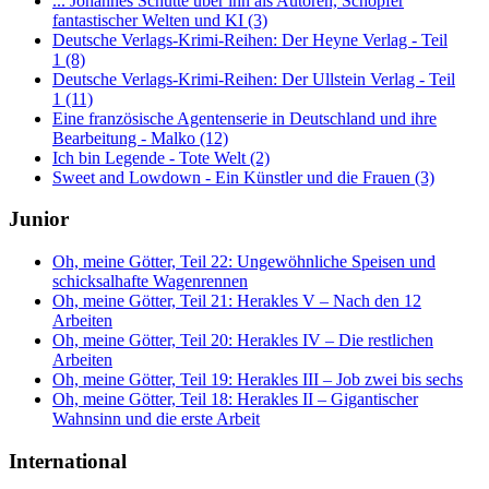
... Johannes Schütte über ihn als Autoren, Schöpfer
fantastischer Welten und KI (3)
Deutsche Verlags-Krimi-Reihen: Der Heyne Verlag - Teil
1 (8)
Deutsche Verlags-Krimi-Reihen: Der Ullstein Verlag - Teil
1 (11)
Eine französische Agentenserie in Deutschland und ihre
Bearbeitung - Malko (12)
Ich bin Legende - Tote Welt (2)
Sweet and Lowdown - Ein Künstler und die Frauen (3)
Junior
Oh, meine Götter, Teil 22: Ungewöhnliche Speisen und
schicksalhafte Wagenrennen
Oh, meine Götter, Teil 21: Herakles V – Nach den 12
Arbeiten
Oh, meine Götter, Teil 20: Herakles IV – Die restlichen
Arbeiten
Oh, meine Götter, Teil 19: Herakles III – Job zwei bis sechs
Oh, meine Götter, Teil 18: Herakles II – Gigantischer
Wahnsinn und die erste Arbeit
International