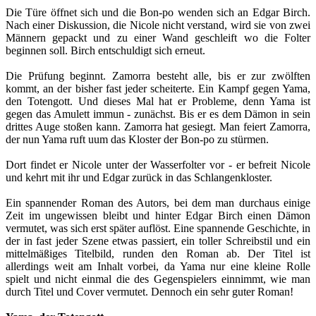
Die Türe öffnet sich und die Bon-po wenden sich an Edgar Birch.
Nach einer Diskussion, die Nicole nicht verstand, wird sie von zwei
Männern gepackt und zu einer Wand geschleift wo die Folter
beginnen soll. Birch entschuldigt sich erneut.
Die Prüfung beginnt. Zamorra besteht alle, bis er zur zwölften
kommt, an der bisher fast jeder scheiterte. Ein Kampf gegen Yama,
den Totengott. Und dieses Mal hat er Probleme, denn Yama ist
gegen das Amulett immun - zunächst. Bis er es dem Dämon in sein
drittes Auge stoßen kann. Zamorra hat gesiegt. Man feiert Zamorra,
der nun Yama ruft uum das Kloster der Bon-po zu stürmen.
Dort findet er Nicole unter der Wasserfolter vor - er befreit Nicole
und kehrt mit ihr und Edgar zurück in das Schlangenkloster.
Ein spannender Roman des Autors, bei dem man durchaus einige
Zeit im ungewissen bleibt und hinter Edgar Birch einen Dämon
vermutet, was sich erst später auflöst. Eine spannende Geschichte, in
der in fast jeder Szene etwas passiert, ein toller Schreibstil und ein
mittelmäßiges Titelbild, runden den Roman ab. Der Titel ist
allerdings weit am Inhalt vorbei, da Yama nur eine kleine Rolle
spielt und nicht einmal die des Gegenspielers einnimmt, wie man
durch Titel und Cover vermutet. Dennoch ein sehr guter Roman!