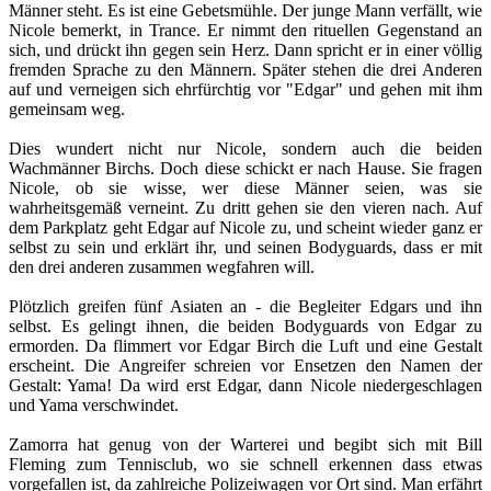
Männer steht. Es ist eine Gebetsmühle. Der junge Mann verfällt, wie
Nicole bemerkt, in Trance. Er nimmt den rituellen Gegenstand an
sich, und drückt ihn gegen sein Herz. Dann spricht er in einer völlig
fremden Sprache zu den Männern. Später stehen die drei Anderen
auf und verneigen sich ehrfürchtig vor "Edgar" und gehen mit ihm
gemeinsam weg.
Dies wundert nicht nur Nicole, sondern auch die beiden
Wachmänner Birchs. Doch diese schickt er nach Hause. Sie fragen
Nicole, ob sie wisse, wer diese Männer seien, was sie
wahrheitsgemäß verneint. Zu dritt gehen sie den vieren nach. Auf
dem Parkplatz geht Edgar auf Nicole zu, und scheint wieder ganz er
selbst zu sein und erklärt ihr, und seinen Bodyguards, dass er mit
den drei anderen zusammen wegfahren will.
Plötzlich greifen fünf Asiaten an - die Begleiter Edgars und ihn
selbst. Es gelingt ihnen, die beiden Bodyguards von Edgar zu
ermorden. Da flimmert vor Edgar Birch die Luft und eine Gestalt
erscheint. Die Angreifer schreien vor Ensetzen den Namen der
Gestalt: Yama! Da wird erst Edgar, dann Nicole niedergeschlagen
und Yama verschwindet.
Zamorra hat genug von der Warterei und begibt sich mit Bill
Fleming zum Tennisclub, wo sie schnell erkennen dass etwas
vorgefallen ist, da zahlreiche Polizeiwagen vor Ort sind. Man erfährt