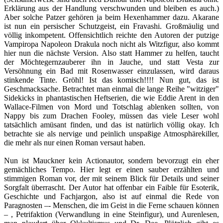
Erklärung aus der Handlung verschwunden und bleiben es auch.)
Aber solche Patzer gehören ja beim Hexenhammer dazu. Akarane
ist nun ein persischer Schutzgeist, ein Fravashi. Großmäulig und
völlig inkompetent. Offensichtlich reichte den Autoren der putzige
Vampiropa Napoleon Drakula noch nicht als Witzfigur, also kommt
hier nun die nächste Version. Also statt Hammer zu helfen, taucht
der Möchtegernzauberer ihn in Jauche, und statt Vesta zur
Versöhnung ein Bad mit Rosenwasser einzulassen, wird daraus
stinkende Tinte. Gröhl! Ist das komisch!!!! Nun gut, das ist
Geschmacksache. Betrachtet man einmal die lange Reihe "witziger"
Sidekicks in phantastischen Heftserien, die wie Eddie Arent in den
Wallace-Filmen von Mord und Totschlag ablenken sollten, von
Nappy bis zum Drachen Fooley, müssen das viele Leser wohl
tatsächlich amüsant finden, und das ist natürlich völlig okay. Ich
betrachte sie als nervige und peinlich unspaßige Atmosphärekiller,
die mehr als nur einen Roman versaut haben.
Nun ist Mauckner kein Actionautor, sondern bevorzugt ein eher
gemächliches Tempo. Hier legt er einen sauber erzählten und
stimmigen Roman vor, der mit seinem Blick für Details und seiner
Sorgfalt überrascht. Der Autor hat offenbar ein Faible für Esoterik,
Geschichte und Fachjargon, also ist auf einmal die Rede von
Paragnosten –- Menschen, die im Geist in die Ferne schauen können
– , Petrifaktion (Verwandlung in eine Steinfigur), und Aurenlesen,