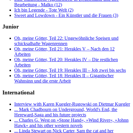
Bearbeitung - Malko (12)
Ich bin Legende - Tote Welt (2)
Sweet and Lowdown - Ein Künstler und die Frauen (3)
Junior
Oh, meine Götter, Teil 22: Ungewöhnliche Speisen und
schicksalhafte Wagenrennen
Oh, meine Götter, Teil 21: Herakles V – Nach den 12
Arbeiten
Oh, meine Götter, Teil 20: Herakles IV – Die restlichen
Arbeiten
Oh, meine Götter, Teil 19: Herakles III – Job zwei bis sechs
Oh, meine Götter, Teil 18: Herakles II – Gigantischer
Wahnsinn und die erste Arbeit
International
Interview with Karen Kuegler-Rugowski on Dietmar Kuegler
... Mark Chadbourn on Underground, World's End, the
Hereward-Saga and his future projects
... Charles G. West on »Stone Hand«, »Wind River«, »Johnn
Hawk« and his other western novels
... Linda Stewart on Nick Carter, Sam the cat and her