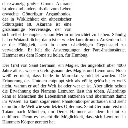
einszwanzig großer Gnom. Akarane
ist niemand anders als die zum Leben
erwachte Götterfigur Arganthonios,
der in Wirklichkeit ein altpersischer
Schutzgeist ist. Akarane ist eine
großmäulige Nervensäge, der von
sich selbst behauptet, schon Merlin unterrichtet zu haben. Ständig
hat er Wutausbrüche, dann ist er wieder lammfromm. Außerdem hat
er die Fähigkeit, sich in einen x-beliebigen Gegenstand zu
verwandeln. Er hält die Anstrengungen der Para-Institutsärzte,
Hammer aus dem Koma zu holen, für Humbug.
Der Graf von Saint-Germain, ein Magier, der angeblich über 4000
Jahre alt ist, war ein Gefolgsmann des Magus und Lemurons. Noch
weiß er nicht, dass beide in Marokko vernichtet wurden. Die
Erinnerung des Untoten entpuppt sich als völlig gelöscht; er weiß
nicht, warum er auf der Welt ist oder wer er ist. Aber allein schon
die Erwähnung des Namens Lemuron lässt ihn toben. Allerdings
kann er Menschen die Lebenskraft entziehen und übernimmt damit
ihr Wissen. Er kann sogar einen Phantomkörper aufbauen und sieht
dann für alle Welt wie sein letztes Opfer aus. Saint-Germain reist mit
Tatane nach München, um Derek Hammer aus dem Institut zu
entführen. Denn es besteht die Möglichkeit, dass sich Lemuron in
Hammers Körper gerettet hat.