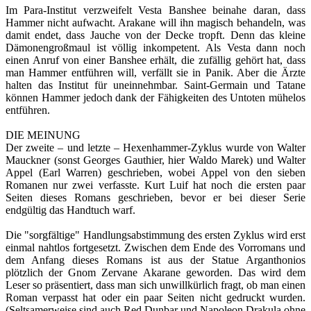
Im Para-Institut verzweifelt Vesta Banshee beinahe daran, dass
Hammer nicht aufwacht. Arakane will ihn magisch behandeln, was
damit endet, dass Jauche von der Decke tropft. Denn das kleine
Dämonengroßmaul ist völlig inkompetent. Als Vesta dann noch
einen Anruf von einer Banshee erhält, die zufällig gehört hat, dass
man Hammer entführen will, verfällt sie in Panik. Aber die Ärzte
halten das Institut für uneinnehmbar. Saint-Germain und Tatane
können Hammer jedoch dank der Fähigkeiten des Untoten mühelos
entführen.
DIE MEINUNG
Der zweite – und letzte – Hexenhammer-Zyklus wurde von Walter
Mauckner (sonst Georges Gauthier, hier Waldo Marek) und Walter
Appel (Earl Warren) geschrieben, wobei Appel von den sieben
Romanen nur zwei verfasste. Kurt Luif hat noch die ersten paar
Seiten dieses Romans geschrieben, bevor er bei dieser Serie
endgültig das Handtuch warf.
Die "sorgfältige" Handlungsabstimmung des ersten Zyklus wird erst
einmal nahtlos fortgesetzt. Zwischen dem Ende des Vorromans und
dem Anfang dieses Romans ist aus der Statue Arganthonios
plötzlich der Gnom Zervane Akarane geworden. Das wird dem
Leser so präsentiert, dass man sich unwillkürlich fragt, ob man einen
Roman verpasst hat oder ein paar Seiten nicht gedruckt wurden.
(Seltsamerweise sind auch Red Dunbar und Napoleon Drakula ohne