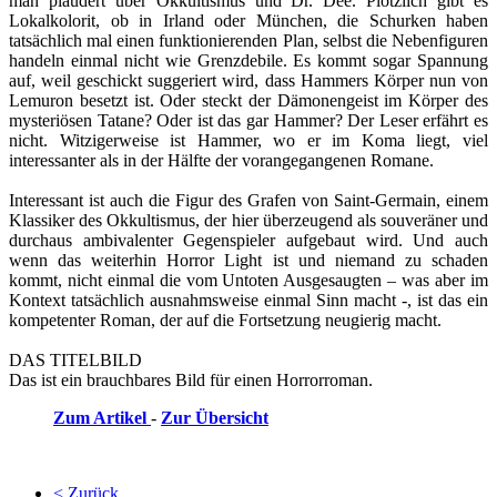
man plaudert über Okkultismus und Dr. Dee. Plötzlich gibt es
Lokalkolorit, ob in Irland oder München, die Schurken haben
tatsächlich mal einen funktionierenden Plan, selbst die Nebenfiguren
handeln einmal nicht wie Grenzdebile. Es kommt sogar Spannung
auf, weil geschickt suggeriert wird, dass Hammers Körper nun von
Lemuron besetzt ist. Oder steckt der Dämonengeist im Körper des
mysteriösen Tatane? Oder ist das gar Hammer? Der Leser erfährt es
nicht. Witzigerweise ist Hammer, wo er im Koma liegt, viel
interessanter als in der Hälfte der vorangegangenen Romane.
Interessant ist auch die Figur des Grafen von Saint-Germain, einem
Klassiker des Okkultismus, der hier überzeugend als souveräner und
durchaus ambivalenter Gegenspieler aufgebaut wird. Und auch
wenn das weiterhin Horror Light ist und niemand zu schaden
kommt, nicht einmal die vom Untoten Ausgesaugten – was aber im
Kontext tatsächlich ausnahmsweise einmal Sinn macht -, ist das ein
kompetenter Roman, der auf die Fortsetzung neugierig macht.
DAS TITELBILD
Das ist ein brauchbares Bild für einen Horrorroman.
Zum Artikel
-
Zur Übersicht
< Zurück