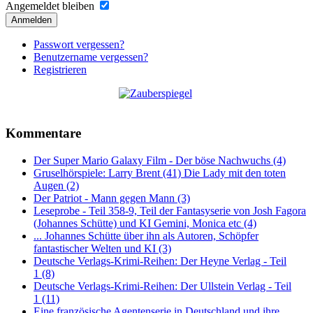
Angemeldet bleiben
Anmelden
Passwort vergessen?
Benutzername vergessen?
Registrieren
Kommentare
Der Super Mario Galaxy Film - Der böse Nachwuchs (4)
Gruselhörspiele: Larry Brent (41) Die Lady mit den toten
Augen (2)
Der Patriot - Mann gegen Mann (3)
Leseprobe - Teil 358-9, Teil der Fantasyserie von Josh Fagora
(Johannes Schütte) und KI Gemini, Monica etc (4)
... Johannes Schütte über ihn als Autoren, Schöpfer
fantastischer Welten und KI (3)
Deutsche Verlags-Krimi-Reihen: Der Heyne Verlag - Teil
1 (8)
Deutsche Verlags-Krimi-Reihen: Der Ullstein Verlag - Teil
1 (11)
Eine französische Agentenserie in Deutschland und ihre