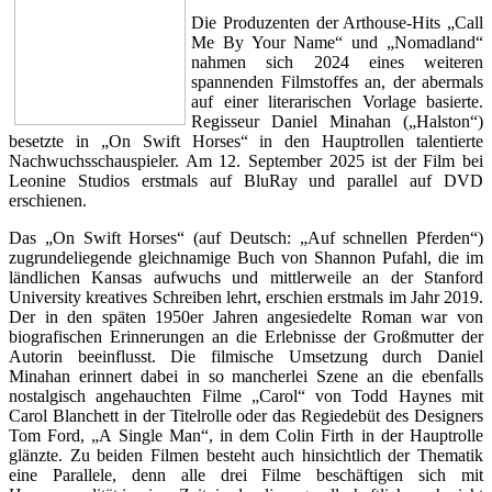
Die Produzenten der Arthouse-Hits „Call
Me By Your Name“ und „Nomadland“
nahmen sich 2024 eines weiteren
spannenden Filmstoffes an, der abermals
auf einer literarischen Vorlage basierte.
Regisseur Daniel Minahan („Halston“)
besetzte in „On Swift Horses“ in den Hauptrollen talentierte
Nachwuchsschauspieler. Am 12. September 2025 ist der Film bei
Leonine Studios erstmals auf BluRay und parallel auf DVD
erschienen.
Das „On Swift Horses“ (auf Deutsch: „Auf schnellen Pferden“)
zugrundeliegende gleichnamige Buch von Shannon Pufahl, die im
ländlichen Kansas aufwuchs und mittlerweile an der Stanford
University kreatives Schreiben lehrt, erschien erstmals im Jahr 2019.
Der in den späten 1950er Jahren angesiedelte Roman war von
biografischen Erinnerungen an die Erlebnisse der Großmutter der
Autorin beeinflusst. Die filmische Umsetzung durch Daniel
Minahan erinnert dabei in so mancherlei Szene an die ebenfalls
nostalgisch angehauchten Filme „Carol“ von Todd Haynes mit
Carol Blanchett in der Titelrolle oder das Regiedebüt des Designers
Tom Ford, „A Single Man“, in dem Colin Firth in der Hauptrolle
glänzte. Zu beiden Filmen besteht auch hinsichtlich der Thematik
eine Parallele, denn alle drei Filme beschäftigen sich mit