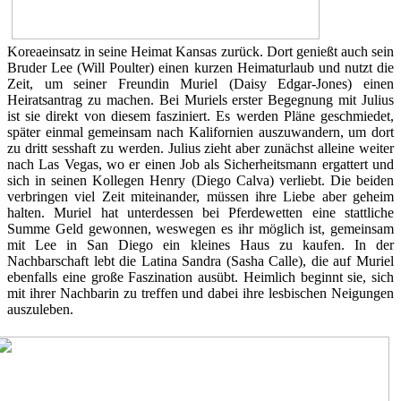
Koreaeinsatz in seine Heimat Kansas zurück. Dort genießt auch sein
Bruder Lee (Will Poulter) einen kurzen Heimaturlaub und nutzt die
Zeit, um seiner Freundin Muriel (Daisy Edgar-Jones) einen
Heiratsantrag zu machen. Bei Muriels erster Begegnung mit Julius
ist sie direkt von diesem fasziniert. Es werden Pläne geschmiedet,
später einmal gemeinsam nach Kalifornien auszuwandern, um dort
zu dritt sesshaft zu werden. Julius zieht aber zunächst alleine weiter
nach Las Vegas, wo er einen Job als Sicherheitsmann ergattert und
sich in seinen Kollegen Henry (Diego Calva) verliebt. Die beiden
verbringen viel Zeit miteinander, müssen ihre Liebe aber geheim
halten. Muriel hat unterdessen bei Pferdewetten eine stattliche
Summe Geld gewonnen, weswegen es ihr möglich ist, gemeinsam
mit Lee in San Diego ein kleines Haus zu kaufen. In der
Nachbarschaft lebt die Latina Sandra (Sasha Calle), die auf Muriel
ebenfalls eine große Faszination ausübt. Heimlich beginnt sie, sich
mit ihrer Nachbarin zu treffen und dabei ihre lesbischen Neigungen
auszuleben.