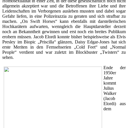
Homosexualität in einer Zeit, in der diese gesellschaftlich noch nicht
allgemein akzeptiert war und die Betroffenen ihre Liebe und ihre
Leidenschaften im Verborgenen ausleben mussten und dabei sogar
Gefahr liefen, in eine Polizeirazzia zu geraten und sich strafbar zu
machen. „On Swift Horses“ kann ebenfalls mit darstellerischen
Hochkarätern aufwarten, wenngleich die Hauptdarsteller derzeit
noch an Bekanntheit gewinnen und erst noch ein breites Publikum
erobern müssen. Jacob Elordi konnte bisher beispielsweise als Elvis
Presley im Biopic „Priscilla“ glänzen, Daisy Edgar-Jones hat sich
erste Meriten in den Fernsehserien „Cold Feet“ und „Normal
People“ verdient und war zuletzt im Blockbuster „Twisters“ zu
sehen.
Ende der
1950er
Jahre
kommt
Julius
Walker
(Jacob
Elordi) aus
dem