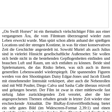
„On Swift Horses“ ist ein thematisch vielschichtiger Film aus einer
vergangenen Ära, die vom Filmteam überzeugend wieder zum
Leben erweckt wurde. Man spürt schon allein anhand der spießigen
Locations und der strengen Kostüme, in was für einer konservativen
Zeit die Geschichte angesiedelt ist. Sowohl Muriel als auch Julius
sind in vielerlei Hinsicht gesellschaftliche Außenseiter. Sie wollen
sich beide nicht in die bestehenden Gepflogenheiten einfinden und
brauchen Luft und Raum, um sich entfalten zu können. Beide sind
Spielernaturen, die das Risiko lieben, was sich auch in ihrem
generellen Lebenswandel wiederspiegelt. Die spannenden Figuren
werden von den Shootingstars Daisy Edgar-Jones und Jacob Elordi
mit einnehmender Intensität verkörpert, aber auch die Nebenrollen
sind mit Will Poulter, Diego Calva und Sasha Calle überaus reizvoll
und gelungen besetzt. Der Film ist zwar in einer mittlerweile fast
siebzig Jahre zurückliegenden Zeit verortet, aber die hier
angesprochenen Themen erhalten gerade in letzter Zeit wieder eine
erschreckende Aktualität. Die BluRay-Erstveröffentlichung bietet
ein sehr gutes Bild (im Widescreen-Format 2,39:1) und einen