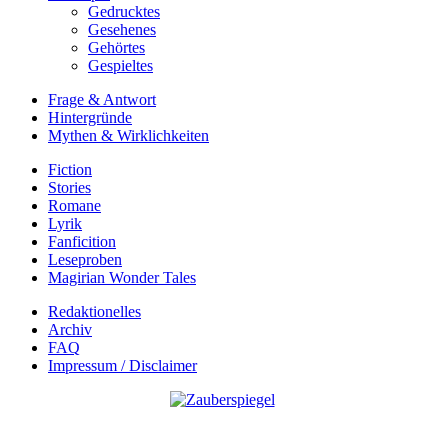
Gedrucktes
Gesehenes
Gehörtes
Gespieltes
Frage & Antwort
Hintergründe
Mythen & Wirklichkeiten
Fiction
Stories
Romane
Lyrik
Fanficition
Leseproben
Magirian Wonder Tales
Redaktionelles
Archiv
FAQ
Impressum / Disclaimer