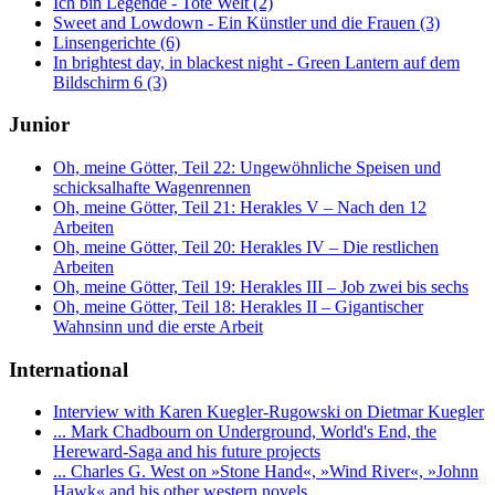
Ich bin Legende - Tote Welt (2)
Sweet and Lowdown - Ein Künstler und die Frauen (3)
Linsengerichte (6)
In brightest day, in blackest night - Green Lantern auf dem
Bildschirm 6 (3)
Junior
Oh, meine Götter, Teil 22: Ungewöhnliche Speisen und
schicksalhafte Wagenrennen
Oh, meine Götter, Teil 21: Herakles V – Nach den 12
Arbeiten
Oh, meine Götter, Teil 20: Herakles IV – Die restlichen
Arbeiten
Oh, meine Götter, Teil 19: Herakles III – Job zwei bis sechs
Oh, meine Götter, Teil 18: Herakles II – Gigantischer
Wahnsinn und die erste Arbeit
International
Interview with Karen Kuegler-Rugowski on Dietmar Kuegler
... Mark Chadbourn on Underground, World's End, the
Hereward-Saga and his future projects
... Charles G. West on »Stone Hand«, »Wind River«, »Johnn
Hawk« and his other western novels