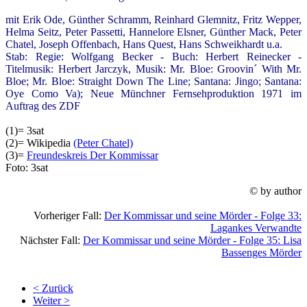
mit Erik Ode, Günther Schramm, Reinhard Glemnitz, Fritz Wepper,
Helma Seitz, Peter Passetti, Hannelore Elsner, Günther Mack, Peter
Chatel, Joseph Offenbach, Hans Quest, Hans Schweikhardt u.a.
Stab: Regie: Wolfgang Becker - Buch: Herbert Reinecker -
Titelmusik: Herbert Jarczyk, Musik: Mr. Bloe: Groovin´ With Mr.
Bloe; Mr. Bloe: Straight Down The Line; Santana: Jingo; Santana:
Oye Como Va); Neue Münchner Fernsehproduktion 1971 im
Auftrag des ZDF
(1)= 3sat
(2)= Wikipedia
(Peter Chatel)
(3)=
Freundeskreis Der Kommissar
Foto: 3sat
© by author
Vorheriger Fall:
Der Kommissar und seine Mörder - Folge 33:
Lagankes Verwandte
Nächster Fall:
Der Kommissar und seine Mörder - Folge 35: Lisa
Bassenges Mörder
< Zurück
Weiter >