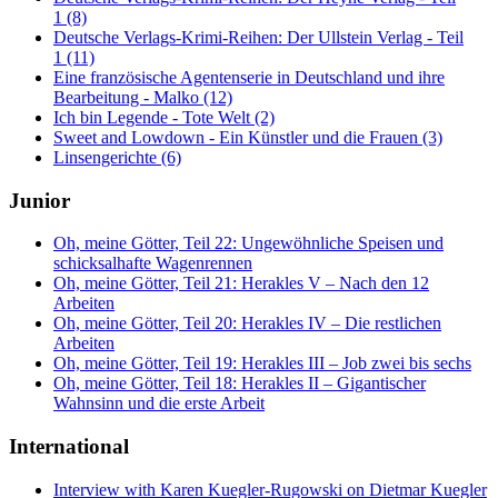
1 (8)
Deutsche Verlags-Krimi-Reihen: Der Ullstein Verlag - Teil
1 (11)
Eine französische Agentenserie in Deutschland und ihre
Bearbeitung - Malko (12)
Ich bin Legende - Tote Welt (2)
Sweet and Lowdown - Ein Künstler und die Frauen (3)
Linsengerichte (6)
Junior
Oh, meine Götter, Teil 22: Ungewöhnliche Speisen und
schicksalhafte Wagenrennen
Oh, meine Götter, Teil 21: Herakles V – Nach den 12
Arbeiten
Oh, meine Götter, Teil 20: Herakles IV – Die restlichen
Arbeiten
Oh, meine Götter, Teil 19: Herakles III – Job zwei bis sechs
Oh, meine Götter, Teil 18: Herakles II – Gigantischer
Wahnsinn und die erste Arbeit
International
Interview with Karen Kuegler-Rugowski on Dietmar Kuegler