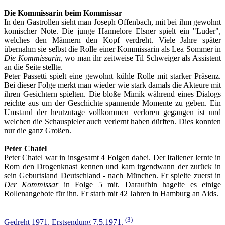
Die Kommissarin beim Kommissar
In den Gastrollen sieht man Joseph Offenbach, mit bei ihm gewohnt
komischer Note. Die junge Hannelore Elsner spielt ein "Luder",
welches den Männern den Kopf verdreht. Viele Jahre später
übernahm sie selbst die Rolle einer Kommissarin als Lea Sommer in
Die Kommissarin,
wo man ihr zeitweise Til Schweiger als Assistent
an die Seite stellte.
Peter Passetti spielt eine gewohnt kühle Rolle mit starker Präsenz.
Bei dieser Folge merkt man wieder wie stark damals die Akteure mit
ihren Gesichtern spielten. Die bloße Mimik während eines Dialogs
reichte aus um der Geschichte spannende Momente zu geben. Ein
Umstand der heutzutage vollkommen verloren gegangen ist und
welchen die Schauspieler auch verlernt haben dürften. Dies konnten
nur die ganz Großen.
Peter Chatel
Peter Chatel war in insgesamt 4 Folgen dabei. Der Italiener lernte in
Rom den Drogenknast kennen und kam irgendwann der zurück in
sein Geburtsland Deutschland - nach München. Er spielte zuerst in
Der Kommissar
in Folge 5 mit. Daraufhin hagelte es einige
Rollenangebote für ihn. Er starb mit 42 Jahren in Hamburg an Aids.
(3)
Gedreht 1971, Erstsendung 7.5.1971.