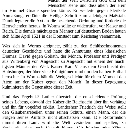
Macht der Welt zwischen Gott und dem
Menschen stehe und dass allein der Herr
im Himmel Gnade spenden könne. Er wetterte gegen kleri­kale
Anmaßung, erklärte die Heilige Schrift zum alleinigen Maß­stab.
Damit legte er die Axt an die bestehende Ordnung und forderte die
Herrschenden heraus. In Worms sollte er widerrufen, vor Kaiser und
Reich. Die damals mächtigsten Männer auf deut­schem Boden hatten
sich Mitte April 1521 in der Domstadt zum Reichstag versammelt.
Was sich in Worms ereignete, zählt zu den Schlüsselmomenten
deutscher Geschichte und hatte die Anmutung eines klassischen
Dramas: David gegen Goliath, der Mönch, Professor und Prediger
aus Wittenberg von Angesicht zu Angesicht mit einem der mäch­
tigsten Männer der Welt: Kaiser Karl V. aus dem Geschlecht der
Habsburger, der über viele Königtümer rund um den halben Erd­ball
herrschte. In Worms hält die Weltgeschichte für einen Moment den
Atem an: der Kaiser gegen den Mönch! In dieser Begegnung
kulminieren die Gegensätze dieser Zeit.
Und das Ergebnis? Luther übersteht die entscheidende Prüfung
seines Lebens, obwohl der Kaiser die Reichsacht über ihn ver­hängt
und ihn für vogelfrei erklärt. Landesherr Friedrich der Weise stellt
den Glaubensrebellen unter seinen Schutz, einen Mann, der die
Folgen seines Auftritts nicht abschätzen kann. Die Reformation
nimmt ihren Lauf, wird die Welt verändern und spalten, zu
Fortschritt, aber auch Gewalt führen. Ob Fürsten oder Stände,