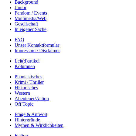
Background
Junior
Fandom / Events
Multimedia/Web
Gesellschaft
In eigener Sache
FAQ
Unser Kontaktformular
Impressum / Disclaimer
Leit(d)artikel
Kolumnen
Phantastisches
Krimi / Thriller
Historisches
Western
Abenteuer/Action
Off Topic
Frage & Antwort
Hintergründe
Mythen & Wirklichkeiten
Fiction