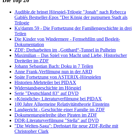
Die Top 20
Audible.de bringt Hörspiel-Trilogie "Jonah" nach Rebecca
Gablés Bestseller-Epos "Der König der purpurnen Stadt als
Trilogie
Ku'damm 59 - Die Fortsetzung der Familiengeschichte in drei
Teilen
Die Kinder von Windermere - Fernsehfilm und Begleit-
Dokumentation
ZDF: Dreharbeiten im „Gotthard“-Tunnel in Pulheim
Maximilian – Das Spiel von Macht und Liebe, Historischer
Dreiteiler im ZDF
Johann Sebastian Bach: Doku in 7 Teilen
Anne Frank-Verfilmung nun in der ARD
Späte Fortsetzung von ASTERIX-Hörspielen
Historien-Mehrteiler bei PIDAX
Widerstandsgeschichte im Hörspiel
Serie "Deutschland 83" auf DVD
»Königliche« Literaturverfilmung bei PIDAX
100 Jahre Allgemeine Relativitätstheorie Einsteins
Landgericht - Geschichte einer Familie im ZDF
Dokumentarspielreihe über Piraten im ZDF
DDR-Literaturverfilmung "Stella" auf DVD
"Die Welten-Saga": Drehstart für neue ZDF-Reihe mit
Christopher Clark