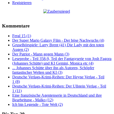
Registrieren
Kommentare
Feral 15 (1)
Der Super Mario Galaxy Film - Der böse Nachwuchs (4)
Gruselhörspiele: Larry Brent (41) Die Lady mit den toten
Augen (2)
Der Patriot - Mann gegen Mann (3)
Leseprobe - Teil 358-9, Teil der Fantasyserie von Josh Fagora
(Johannes Schütte) und KI Gemini, Monica etc (4)
... Johannes Schütte über ihn als Autoren, Schöpfer
fantastischer Welten und KI (3)
Deutsche Verlags-Krimi-Reihen: Der Heyne Verlag - Teil
1 (8)
Deutsche Verlags-Krimi-Reihen: Der Ullstein Verlag - Teil
1 (11)
Eine französische Agentenserie in Deutschland und ihre
Bearbeitung - Malko (12)
Ich bin Legende - Tote Welt (2)