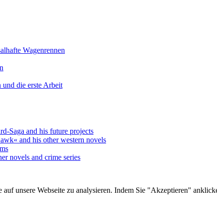
salhafte Wagenrennen
en
 und die erste Arbeit
-Saga and his future projects
awk« and his other western novels
yms
er novels and crime series
e auf unsere Webseite zu analysieren. Indem Sie "Akzeptieren" anklick