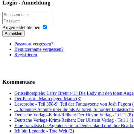
Login - Anmeldung
Angemeldet bleiben
Anmelden
Passwort vergessen?
Benutzername vergessen?
Registrieren
Kommentare
Gruselhörspiele: Larry Brent (41) Die Lady mit den toten Auge
Der Patriot - Mann gegen Mann (3)
Leseprobe - Teil 358-9, Teil der Fantasyserie von Josh Fagora
... Johannes Schütte über ihn als Autoren, Schöpfer fantastisch
Deutsche Verlags-Krimi-Reihen: Der Heyne Verlag - Teil 1 (8)
Deutsche Verlags-Krimi-Reihen: Der Ullstein Verlag - Teil 1 (1
Eine französische Agentenserie in Deutschland und ihre Bearbe
Ich bin Legende - Tote Welt (2)