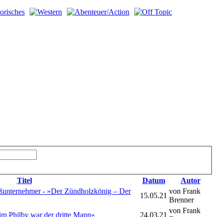
Titel
Datum
Autor
ßunternehmer - »Der Zündholzkönig – Der
von Frank
15.05.21
Brenner
von Frank
Kim Philby war der dritte Mann«
24.03.21