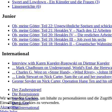
Sweet and Lowdown - Ein Künstler und die Frauen (3)
Linsengerichte (6)
Junior
Oh, meine Götter, Teil 22: Ungewöhnliche Speisen und schick
Oh, meine Götter, Teil 21: Herakles V – Nach den 12 Arbeiten
Oh, meine Götter, Teil 20: Herakles IV – Die restlichen Arbeit
Oh, meine Götter, Teil 19: Herakles III – Job zwei bis sechs
Oh, meine Götter, Teil 18: Herakles II – Gigantischer Wahnsinn
International
Interview with Karen Kuegler-Rugowski on Dietmar Kuegler
... Mark Chadbourn on Underground, World's End, the Hereward
... Charles G. West on »Stone Hand«, »Wind River«, »Johnn H
... Linda Stewart on Nick Carter, Sam the cat and her pseudon
George Snyder on Nick Carter, Operation Hang Ten and his oth
Der Zauberspiegel
Die Rezensionen
Wir verwenden Cookies, um Inhalte zu personalisieren und die Zugriff
Die Nachrichten
Einwilligung, Cookies zu verwenden.
Der Junior
Akzeptieren
The International
Mehr Infos