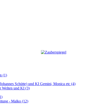
n (1)
 (Johannes Schütte) und KI Gemini, Monica etc (4)
er Welten und KI (3)
1)
itung - Malko (12)