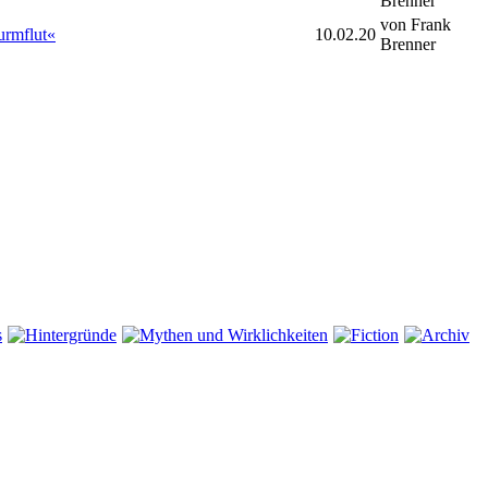
Brenner
von Frank
urmflut«
10.02.20
Brenner