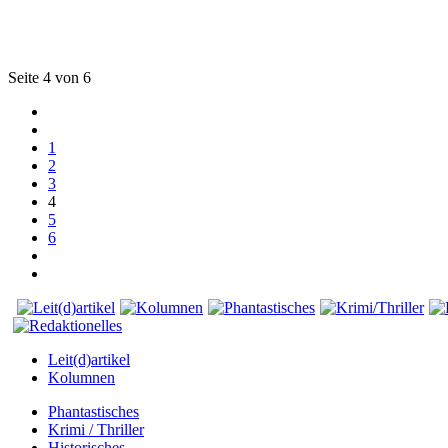
Seite 4 von 6
1
2
3
4
5
6
Leit(d)artikel
Kolumnen
Phantastisches
Krimi / Thriller
Historisches