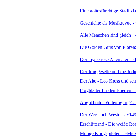
Eine gottesfürchtige Stadt kl
Geschichte als Musikrevue -
Alle Menschen sind gleich -
Die Golden Girls von Floren
Der mysteriöse Attentäter - 
Der Junggeselle und die Jüdin
Der Alte - Leo Kress und sei
Flugblätter für den Frieden 
Angriff oder Verteidigung? 
Der Weg nach Westen - »149
Erschütternd - Die weiße Ros
Mutige Kriegspiloten - »Midw