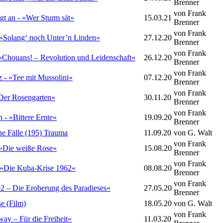
Brenner
von Frank
agt an - »Wer Sturm sät«
15.03.21
Brenner
von Frank
 »Solang‘ noch Unter’n Linden«
27.12.20
Brenner
von Frank
 »Chouans! – Revolution und Leidenschaft«
26.12.20
Brenner
von Frank
z - »Tee mit Mussolini«
07.12.20
Brenner
von Frank
»Der Rosengarten«
30.11.20
Brenner
von Frank
 - »Bittere Ernte«
19.09.20
Brenner
ne Fälle (195) Trauma
11.09.20
von G. Walt
von Frank
- »Die weiße Rose«
15.08.20
Brenner
von Frank
- »Die Kuba-Krise 1962«
08.08.20
Brenner
von Frank
2 – Die Eroberung des Paradieses«
27.05.20
Brenner
e (Film)
18.05.20
von G. Walt
von Frank
ay – Für die Freiheit«
11.03.20