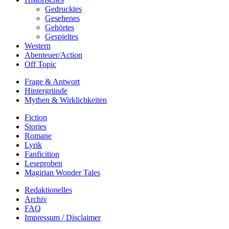
Gedrucktes
Gesehenes
Gehörtes
Gespieltes
Western
Abenteuer/Action
Off Topic
Frage & Antwort
Hintergründe
Mythen & Wirklichkeiten
Fiction
Stories
Romane
Lyrik
Fanficition
Leseproben
Magirian Wonder Tales
Redaktionelles
Archiv
FAQ
Impressum / Disclaimer