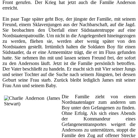
Front gerufen. Der Krieg hat jetzt auch die Familie Anderson
erreicht.
Ein paar Tage später geht Boy, der jüngste der Familie, mit seinem
Freund, einem Sklavenjungen aus der Nachbarschaft, auf die Jagd.
Sie beobachten den Überfall einer Südstaatentruppe auf eine
Nordstaatenpatrouille. Um nicht in die Angelegenheit hineingezogen
zu werden, fliehen sie, werden aber wenig später von den
Nordstaaten gestellt. Irrtümlich halten die Soldaten Boy für einen
Südstaatler, da er eine Armeemütze trägt, die er im Fluss gefunden
hatte. Sie nehmen ihn mit und lassen seinen Freund frei, der sofort
zu den Andersons läuft. Jetzt ist die Familie persönlich betroffen.
Der Vater beschließt zu handeln. Er macht sich mit Vier seiner Jungs
und seiner Tochter auf die Suche nach seinem Jüngsten, bei dessen
Geburt seine Frau starb. Zurück bleibt lediglich James mit seiner
Frau Ann und seinem Baby.
Die Familie zieht von einem
Nordstaatenlager zum anderen um
Boy unter den Gefangenen zu finden.
Ohne Erfolg. Als sich eines Abends
der Kommandeur eines
Gefangenentransportes weigert die
Andersons zu unterstützen, stoppt die
Familie den Zug auf offener Strecke