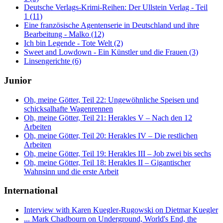
Deutsche Verlags-Krimi-Reihen: Der Ullstein Verlag - Teil
1 (11)
Eine französische Agentenserie in Deutschland und ihre
Bearbeitung - Malko (12)
Ich bin Legende - Tote Welt (2)
Sweet and Lowdown - Ein Künstler und die Frauen (3)
Linsengerichte (6)
Junior
Oh, meine Götter, Teil 22: Ungewöhnliche Speisen und
schicksalhafte Wagenrennen
Oh, meine Götter, Teil 21: Herakles V – Nach den 12
Arbeiten
Oh, meine Götter, Teil 20: Herakles IV – Die restlichen
Arbeiten
Oh, meine Götter, Teil 19: Herakles III – Job zwei bis sechs
Oh, meine Götter, Teil 18: Herakles II – Gigantischer
Wahnsinn und die erste Arbeit
International
Interview with Karen Kuegler-Rugowski on Dietmar Kuegler
... Mark Chadbourn on Underground, World's End, the