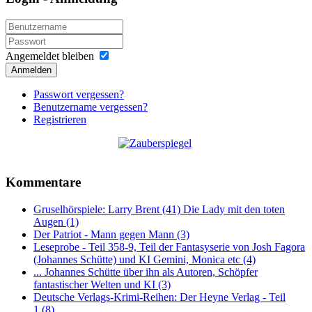
Angemeldet bleiben
Anmelden
Passwort vergessen?
Benutzername vergessen?
Registrieren
Kommentare
Gruselhörspiele: Larry Brent (41) Die Lady mit den toten
Augen (1)
Der Patriot - Mann gegen Mann (3)
Leseprobe - Teil 358-9, Teil der Fantasyserie von Josh Fagora
(Johannes Schütte) und KI Gemini, Monica etc (4)
... Johannes Schütte über ihn als Autoren, Schöpfer
fantastischer Welten und KI (3)
Deutsche Verlags-Krimi-Reihen: Der Heyne Verlag - Teil
1 (8)