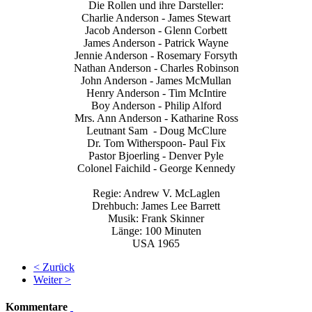
Die Rollen und ihre Darsteller:
Charlie Anderson -
James Stewart
Jacob Anderson -
Glenn Corbett
James Anderson -
Patrick Wayne
Jennie Anderson -
Rosemary Forsyth
Nathan Anderson -
Charles Robinson
John Anderson -
James McMullan
Henry Anderson -
Tim McIntire
Boy Anderson -
Philip Alford
Mrs. Ann Anderson -
Katharine Ros
s
Leutnant Sam -
Doug McClure
Dr. Tom Witherspoon-
Paul Fix
Pastor Bjoerling -
Denver Pyle
Colonel Faichild -
George Kennedy
Regie:
Andrew V. McLaglen
Drehbuch:
James Lee Barrett
Musik:
Frank Skinner
Länge: 100 Minuten
USA 1965
< Zurück
Weiter >
Kommentare