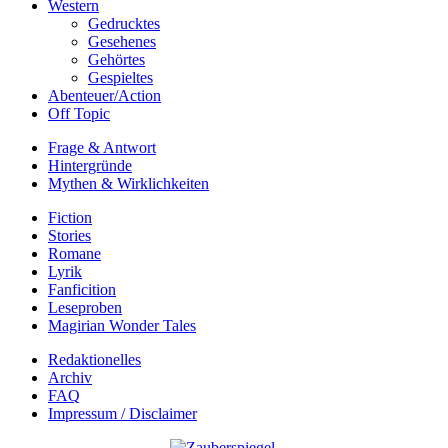
Western
Gedrucktes
Gesehenes
Gehörtes
Gespieltes
Abenteuer/Action
Off Topic
Frage & Antwort
Hintergründe
Mythen & Wirklichkeiten
Fiction
Stories
Romane
Lyrik
Fanficition
Leseproben
Magirian Wonder Tales
Redaktionelles
Archiv
FAQ
Impressum / Disclaimer