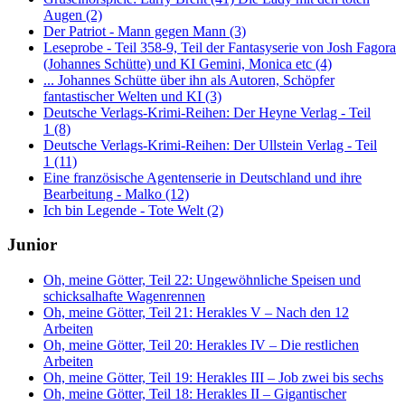
Augen (2)
Der Patriot - Mann gegen Mann (3)
Leseprobe - Teil 358-9, Teil der Fantasyserie von Josh Fagora
(Johannes Schütte) und KI Gemini, Monica etc (4)
... Johannes Schütte über ihn als Autoren, Schöpfer
fantastischer Welten und KI (3)
Deutsche Verlags-Krimi-Reihen: Der Heyne Verlag - Teil
1 (8)
Deutsche Verlags-Krimi-Reihen: Der Ullstein Verlag - Teil
1 (11)
Eine französische Agentenserie in Deutschland und ihre
Bearbeitung - Malko (12)
Ich bin Legende - Tote Welt (2)
Junior
Oh, meine Götter, Teil 22: Ungewöhnliche Speisen und
schicksalhafte Wagenrennen
Oh, meine Götter, Teil 21: Herakles V – Nach den 12
Arbeiten
Oh, meine Götter, Teil 20: Herakles IV – Die restlichen
Arbeiten
Oh, meine Götter, Teil 19: Herakles III – Job zwei bis sechs
Oh, meine Götter, Teil 18: Herakles II – Gigantischer