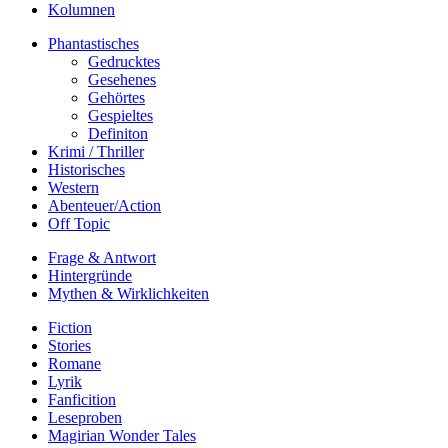
Kolumnen
Phantastisches
Gedrucktes
Gesehenes
Gehörtes
Gespieltes
Definiton
Krimi / Thriller
Historisches
Western
Abenteuer/Action
Off Topic
Frage & Antwort
Hintergründe
Mythen & Wirklichkeiten
Fiction
Stories
Romane
Lyrik
Fanficition
Leseproben
Magirian Wonder Tales