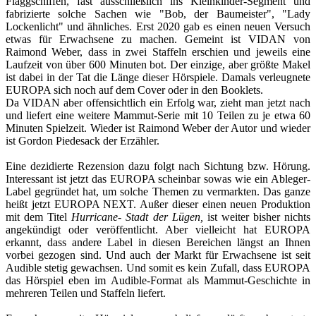
Flaggschiffen, fast ausschließlich ins Kleinkinder-Segment und
fabrizierte solche Sachen wie "Bob, der Baumeister", "Lady
Lockenlicht" und ähnliches. Erst 2020 gab es einen neuen Versuch
etwas für Erwachsene zu machen. Gemeint ist VIDAN von
Raimond Weber, dass in zwei Staffeln erschien und jeweils eine
Laufzeit von über 600 Minuten bot. Der einzige, aber größte Makel
ist dabei in der Tat die Länge dieser Hörspiele. Damals verleugnete
EUROPA sich noch auf dem Cover oder in den Booklets.
Da VIDAN aber offensichtlich ein Erfolg war, zieht man jetzt nach
und liefert eine weitere Mammut-Serie mit 10 Teilen zu je etwa 60
Minuten Spielzeit. Wieder ist Raimond Weber der Autor und wieder
ist Gordon Piedesack der Erzähler.
Eine dezidierte Rezension dazu folgt nach Sichtung bzw. Hörung.
Interessant ist jetzt das EUROPA scheinbar sowas wie ein Ableger-
Label gegründet hat, um solche Themen zu vermarkten. Das ganze
heißt jetzt EUROPA NEXT. Außer dieser einen neuen Produktion
mit dem Titel
Hurricane- Stadt der Lügen,
ist weiter bisher nichts
angekündigt oder veröffentlicht. Aber vielleicht hat EUROPA
erkannt, dass andere Label in diesen Bereichen längst an Ihnen
vorbei gezogen sind. Und auch der Markt für Erwachsene ist seit
Audible stetig gewachsen. Und somit es kein Zufall, dass EUROPA
das Hörspiel eben im Audible-Format als Mammut-Geschichte in
mehreren Teilen und Staffeln liefert.