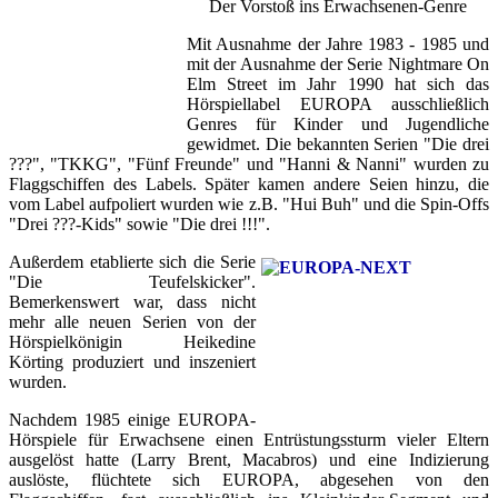
Der Vorstoß ins Erwachsenen-Genre
Mit Ausnahme der Jahre 1983 - 1985 und
mit der Ausnahme der Serie Nightmare On
Elm Street im Jahr 1990 hat sich das
Hörspiellabel EUROPA ausschließlich
Genres für Kinder und Jugendliche
gewidmet. Die bekannten Serien "Die drei
???", "TKKG", "Fünf Freunde" und "Hanni & Nanni" wurden zu
Flaggschiffen des Labels. Später kamen andere Seien hinzu, die
vom Label aufpoliert wurden wie z.B. "Hui Buh" und die Spin-Offs
"Drei ???-Kids" sowie "Die drei !!!".
Außerdem etablierte sich die Serie
"Die Teufelskicker".
Bemerkenswert war, dass nicht
mehr alle neuen Serien von der
Hörspielkönigin Heikedine
Körting produziert und inszeniert
wurden.
Nachdem 1985 einige EUROPA-
Hörspiele für Erwachsene einen Entrüstungssturm vieler Eltern
ausgelöst hatte (Larry Brent, Macabros) und eine Indizierung
auslöste, flüchtete sich EUROPA, abgesehen von den