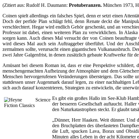
(Zitiert aus: Rudolf H. Daumann:
Protuberanzen.
München 1973, He
Coinen spielt allerdings ein falsches Spiel, denn er setzt einen Att
Doch der perfide Plan schlägt fehl, denn Renate deckt die Manipula
verschlechtert. Hegar wird endlich Gehör geschenkt, und an verschie
Professor ist dabei, einen weiteren Plan zu verwirklichen. In Alas
sorgen kann. Auch dieses Mal versucht der von Coinen beauftragte C
wird dieses Mal auch sein Auftraggeber überführt. Und der Anschla
zermalmen sollte, verursacht einen gigantischen Vulkanausbruch. De
zwei Jahre Galgenfrist, in denen zusätzlich gebaute Kraftwerke für 
Amüsant bei diesem Roman ist, dass er eine Perspektive schildert,
menschengemachten Aufheizung der Atmosphäre und dem Gletscherschw
Menschen hervorgerufenen Veränderungen übersteigen. Das sollte un
stattdessen unser Augenmark darauf legen, zu einer nachhaltigen
sich auch darauf konzentrieren, Strategien zu entwickeln, die uner
Es gibt ein großes Hallo im See-Klub Hambu
der besseren Gesellschaft auftaucht. Hall
den Naturkatastrophen steckt. Er glaubt tat
„Dünner, Herr Haaken. Weit dünner. Und dann
den Bruchplatten des überlasteten Dampfke
die Luft, spucken Lava, Borax und Obsidi
Minuten alles Leben in der acht Kilometer 