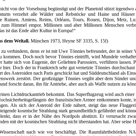
cht von der Vorsehung begünstigt und der Planetoid stürzt irgendwo a
rsturm verzehrt alle Wälder und Rebstöcke und Haine und Häuser
 Ruinen, Amiens, Reims, Orléans, Tours, Rouen, Dijon, Metz, Lu
 zum Himmel empor. Millionen und aber Millionen Menschen verbren
as ist das Ende aller Kultur in Europa!“
s dem Weltall.
München 1973, Heyne SF 3335, S. 15f)
zu verhindern, denn er ist mit Uwe Tönnies befreundet, der in seiner 
h zu kommen. Doch noch bevor Tönnies eintrifft, wird Mundele verhaft
ser hatte sich von Eugenie, der Geliebten Parossiers, verführen lassen.
ehr hier. Doch der in Frankreich sehr gut vernetzte Tönnies durchschau
t des Asteroiden nach Paris geschickt hat und Süddeutschland als Einsc
swerk zerstört. Der großzügige Tönnies vegibt aber dem Sünder und 
 und forscht daran, ihn für Antriebe, aber auch als Waffe nutzen zu kön
as einen Lichtdruckantrieb bekommt. Das Superflugzeug wird auch einer
ochsicherheitsgefängnis der französischen Armee entkommen konte, i
ngen. Als sich der Asteroid der Erde nähert, steigt das neue Flugg
eigende kosmische Strahlung stark gesundheitlich gefährdet und können 
bgelenkt, dass er in der Nähe des Nordpols abstürzt. Er verursacht zw
den mit der kosmischen Strahlung nicht überstanden hat. Aber seine Hei
e Wissenschaft nach wie vor beschäftigt. Die Raumfahrtbehörden NA