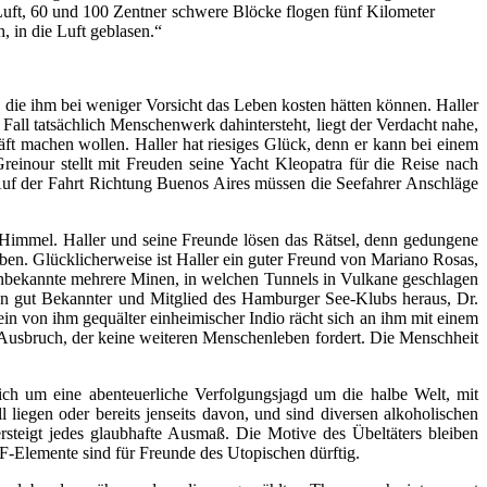
Luft, 60 und 100 Zentner schwere Blöcke flogen fünf Kilometer
 in die Luft geblasen.“
 die ihm bei weniger Vorsicht das Leben kosten hätten können. Haller
Fall tatsächlich Menschenwerk dahintersteht, liegt der Verdacht nahe,
ft machen wollen. Haller hat riesiges Glück, denn er kann bei einem
einour stellt mit Freuden seine Yacht Kleopatra für die Reise nach
 Auf der Fahrt Richtung Buenos Aires müssen die Seefahrer Anschläge
m Himmel. Haller und seine Freunde lösen das Rätsel, denn gedungene
en. Glücklicherweise ist Haller ein guter Freund von Mariano Rosas,
e Unbekannte mehrere Minen, in welchen Tunnels in Vulkane geschlagen
hnen gut Bekannter und Mitglied des Hamburger See-Klubs heraus, Dr.
n von ihm gequälter einheimischer Indio rächt sich an ihm mit einem
n Ausbruch, der keine weiteren Menschenleben fordert. Die Menschheit
ch um eine abenteuerliche Verfolgungsjagd um die halbe Welt, mit
 liegen oder bereits jenseits davon, und sind diversen alkoholischen
teigt jedes glaubhafte Ausmaß. Die Motive des Übeltäters bleiben
F-Elemente sind für Freunde des Utopischen dürftig.