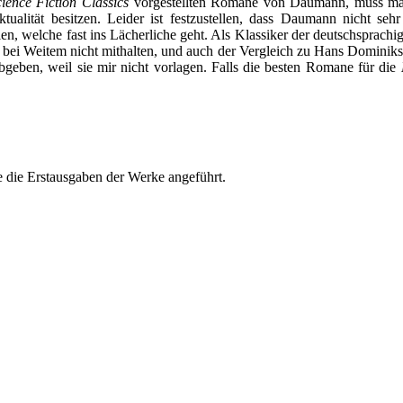
ience Fiction Classics
vorgestellten Romane von Daumann, muss man
ualität besitzen. Leider ist festzustellen, dass Daumann nicht seh
en, welche fast ins Lächerliche geht. Als Klassiker der deutschsprach
bei Weitem nicht mithalten, und auch der Vergleich zu Hans Dominik
ben, weil sie mir nicht vorlagen. Falls die besten Romane für die
 die Erstausgaben der Werke angeführt.