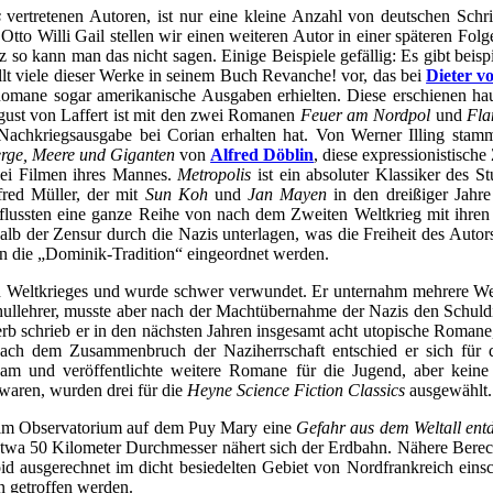
s
vertretenen Autoren, ist nur eine kleine Anzahl von deutschen Schri
t Otto Willi Gail stellen wir einen weiteren Autor in einer späteren Fo
z so kann man das nicht sagen. Einige Beispiele gefällig: Es gibt bei
llt viele dieser Werke in seinem Buch Revanche! vor, das bei
Dieter v
omane sogar amerikanische Ausgaben erhielten. Diese erschienen ha
gust von Laffert ist mit den zwei Romanen
Feuer am Nordpol
und
Fla
e Nachkriegsausgabe bei Corian erhalten hat. Von Werner Illing sta
rge, Meere und Giganten
von
Alfred Döblin
, diese expressionistische
ei Filmen ihres Mannes.
Metropolis
ist ein absoluter Klassiker des 
fred Müller, der mit
Sun Koh
und
Jan Mayen
in den dreißiger Jahr
lussten eine ganze Reihe von nach dem Zweiten Weltkrieg mit ihren W
deshalb der Zensur durch die Nazis unterlagen, was die Freiheit des Au
 in die „Dominik-Tradition“ eingeordnet werden.
 Weltkrieges und wurde schwer verwundet. Er unternahm mehrere Wel
schullehrer, musste aber nach der Machtübernahme der Nazis den Schuld
erb schrieb er in den nächsten Jahren insgesamt acht utopische Roman
 dem Zusammenbruch der Naziherrschaft entschied er sich für die 
am und veröffentlichte weitere Romane für die Jugend, aber keine
waren, wurden drei für die
Heyne Science Fiction Classics
ausgewählt.
at im Observatorium auf dem Puy Mary eine
Gefahr aus dem Weltall ent
 etwa 50 Kilometer Durchmesser nähert sich der Erdbahn. Nähere Berec
id ausgerechnet im dicht besiedelten Gebiet von Nordfrankreich eins
 getroffen werden.