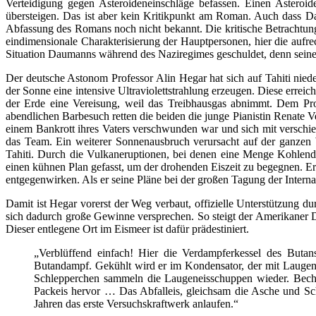
Verteidigung gegen Asteroideneinschläge befassen. Einen Asteroi
übersteigen. Das ist aber kein Kritikpunkt am Roman. Auch dass Da
Abfassung des Romans noch nicht bekannt. Die kritische Betrachtung 
eindimensionale Charakterisierung der Hauptpersonen, hier die aufrec
Situation Daumanns während des Naziregimes geschuldet, denn seine i
Der deutsche Astonom Professor Alin Hegar hat sich auf Tahiti niede
der Sonne eine intensive Ultraviolettstrahlung erzeugen. Diese erre
der Erde eine Vereisung, weil das Treibhausgas abnimmt. Dem Pro
abendlichen Barbesuch retten die beiden die junge Pianistin Renate Ve
einem Bankrott ihres Vaters verschwunden war und sich mit versch
das Team. Ein weiterer Sonnenausbruch verursacht auf der ganze
Tahiti. Durch die Vulkaneruptionen, bei denen eine Menge Kohlendio
einen kühnen Plan gefasst, um der drohenden Eiszeit zu begegnen. 
entgegenwirken. Als er seine Pläne bei der großen Tagung der Internat
Damit ist Hegar vorerst der Weg verbaut, offizielle Unterstützung d
sich dadurch große Gewinne versprechen. So steigt der Amerikaner Da
Dieser entlegene Ort im Eismeer ist dafür prädestiniert.
„Verblüffend einfach! Hier die Verdampferkessel des Butan
Butandampf. Gekühlt wird er im Kondensator, der mit Laugenei
Schlepperchen sammeln die Laugeneisschuppen wieder. Bech
Packeis hervor … Das Abfalleis, gleichsam die Asche und Sc
Jahren das erste Versuchskraftwerk anlaufen.“