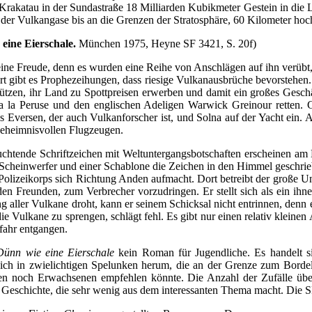
Krakatau in der Sundastraße 18 Milliarden Kubikmeter Gestein in die 
er Vulkangase bis an die Grenzen der Stratosphäre, 60 Kilometer hoch,
eine Eierschale.
München 1975, Heyne SF 3421, S. 20f)
ine Freude, denn es wurden eine Reihe von Anschlägen auf ihn verübt,
rt gibt es Prophezeihungen, dass riesige Vulkanausbrüche bevorstehen. 
tzen, ihr Land zu Spottpreisen erwerben und damit ein großes Geschä
 la Peruse und den englischen Adeligen Warwick Greinour retten. Gr
ns Eversen, der auch Vulkanforscher ist, und Solna auf der Yacht ein.
geheimnisvollen Flugzeugen.
euchtende Schriftzeichen mit Weltuntergangsbotschaften erscheinen a
cheinwerfer und einer Schablone die Zeichen in den Himmel geschrieb
in Polizeikorps sich Richtung Anden aufmacht. Dort betreibt der groß
den Freunden, zum Verbrecher vorzudringen. Er stellt sich als ein i
ller Vulkane droht, kann er seinem Schicksal nicht entrinnen, denn ei
e Vulkane zu sprengen, schlägt fehl. Es gibt nur einen relativ kleine
fahr entgangen.
Dünn wie eine Eierschale
kein Roman für Jugendliche. Es handelt si
sich in zwielichtigen Spelunken herum, die an der Grenze zum Bordell
 noch Erwachsenen empfehlen könnte. Die Anzahl der Zufälle übers
 Geschichte, die sehr wenig aus dem interessanten Thema macht. Die S