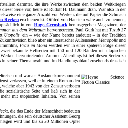
ftstellern darunter, die ihre Werke zwischen den beiden Weltkriegen
lge dieser Serie vor, heute ist Rudolf H. Daumann dran. War also in der
spielsweise eine ganze Anzahl von Werken, die auf Papier die Schmach
on Reeken
erschienen ist. Otfried von Hanstein wäre auch zu nennen,
uptsächlich in von
Hugo Gernsback
herausgegeben Magazinen, der
mmen aus dem Weltraum
hervorgetreten. Paul Gurk hat mit
Tuzub 37
mmt
Utopolis
, ein – wie der Name bereits andeutet – in der Tradition
 Zukunftsvision blieb aber ein literatischer Außenseiter.
Metropolis
und
Stummfilms,
Frau im Mond
werden wir in einer späteren Folge dieser
e zwei bekannte Heftserien mit 150 und 120 Bänden mit utopischen
erken hervortretenden Autoren. Allerdings ist bei diesen Serien zu
tors in seiner Themanwahl und im Handlungsablauf zusehends drastisch
treisen und war als Auslandskorrespondent
ienst verlassen, weil er in einem Roman den
e, welche aber 1943 von der Zensur verboten
sozialistische Seite und ließ sich in der
 mehr mit utopischen Inhalten. Von seinen
deckt
, die das Ende der Menschheit bedeuten
hnungen, die sein deutscher Assistent Georg
chlagen wird und bis zu 20 Millionen Opfer