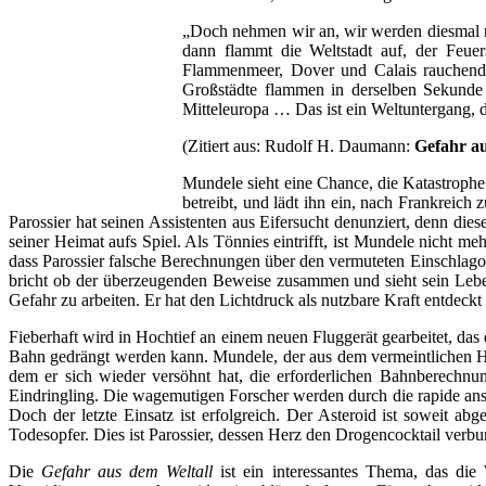
„Doch nehmen wir an, wir werden diesmal ni
dann flammt die Weltstadt auf, der Feue
Flammenmeer, Dover und Calais rauchende
Großstädte flammen in derselben Sekunde
Mitteleuropa … Das ist ein Weltuntergang, d
(Zitiert aus: Rudolf H. Daumann:
Gefahr au
Mundele sieht eine Chance, die Katastrophe 
betreibt, und lädt ihn ein, nach Frankreic
Parossier hat seinen Assistenten aus Eifersucht denunziert, denn die
seiner Heimat aufs Spiel. Als Tönnies eintrifft, ist Mundele nicht m
dass Parossier falsche Berechnungen über den vermuteten Einschlagor
bricht ob der überzeugenden Beweise zusammen und sieht sein Leben
Gefahr zu arbeiten. Er hat den Lichtdruck als nutzbare Kraft entdeckt
Fieberhaft wird in Hochtief an einem neuen Fluggerät gearbeitet, d
Bahn gedrängt werden kann. Mundele, der aus dem vermeintlichen H
dem er sich wieder versöhnt hat, die erforderlichen Bahnberechnu
Eindringling. Die wagemutigen Forscher werden durch die rapide anst
Doch der letzte Einsatz ist erfolgreich. Der Asteroid ist soweit a
Todesopfer. Dies ist Parossier, dessen Herz den Drogencocktail verbun
Die
Gefahr aus dem Weltall
ist ein interessantes Thema, das di