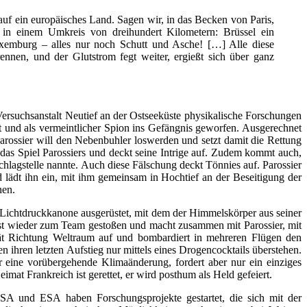
uf ein europäisches Land. Sagen wir, in das Becken von Paris,
 in einem Umkreis von dreihundert Kilometern: Brüssel ein
xemburg – alles nur noch Schutt und Asche! […] Alle diese
nen, und der Glutstrom fegt weiter, ergießt sich über ganz
Versuchsanstalt Neutief an der Ostseeküste physikalische Forschungen
et und als vermeintlicher Spion ins Gefängnis geworfen. Ausgerechnet
 Parossier will den Nebenbuhler loswerden und setzt damit die Rettung
t das Spiel Parossiers und deckt seine Intrige auf. Zudem kommt auch,
hlagstelle nannte. Auch diese Fälschung deckt Tönnies auf. Parossier
lädt ihn ein, mit ihm gemeinsam in Hochtief an der Beseitigung der
nen.
 Lichtdruckkanone ausgerüstet, mit dem der Himmelskörper aus seiner
st wieder zum Team gestoßen und macht zusammen mit Parossier, mit
erät Richtung Weltraum auf und bombardiert in mehreren Flügen den
ihren letzten Aufstieg nur mittels eines Drogencocktails überstehen.
ar eine vorübergehende Klimaänderung, fordert aber nur ein einziges
mat Frankreich ist gerettet, er wird posthum als Held gefeiert.
SA und ESA haben Forschungsprojekte gestartet, die sich mit der