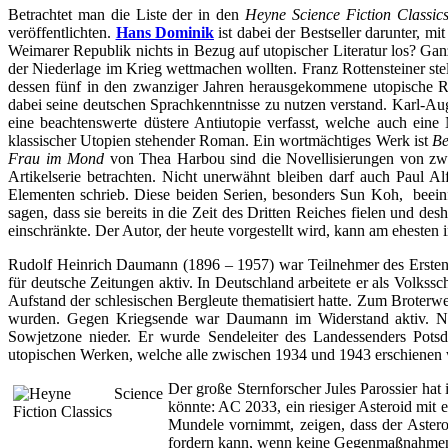
Betrachtet man die Liste der in den
Heyne Science Fiction Classic
veröffentlichten.
Hans Dominik
ist dabei der Bestseller darunter, mi
Weimarer Republik nichts in Bezug auf utopischer Literatur los? Gan
der Niederlage im Krieg wettmachen wollten. Franz Rottensteiner ste
dessen fünf in den zwanziger Jahren herausgekommene utopische R
dabei seine deutschen Sprachkenntnisse zu nutzen verstand. Karl-Au
eine beachtenswerte düstere Antiutopie verfasst, welche auch ein
klassischer Utopien stehender Roman. Ein wortmächtiges Werk ist
Be
Frau im Mond
von Thea Harbou sind die Novellisierungen von zw
Artikelserie betrachten. Nicht unerwähnt bleiben darf auch Paul Al
Elementen schrieb. Diese beiden Serien, besonders Sun Koh, beeinf
sagen, dass sie bereits in die Zeit des Dritten Reiches fielen und 
einschränkte. Der Autor, der heute vorgestellt wird, kann am ehesten
Rudolf Heinrich Daumann (1896 – 1957) war Teilnehmer des Ersten
für deutsche Zeitungen aktiv. In Deutschland arbeitete er als Volks
Aufstand der schlesischen Bergleute thematisiert hatte. Zum Broterw
wurden. Gegen Kriegsende war Daumann im Widerstand aktiv. Nach
Sowjetzone nieder. Er wurde Sendeleiter des Landessenders Potsd
utopischen Werken, welche alle zwischen 1934 und 1943 erschienen 
Der große Sternforscher Jules Parossier h
könnte: AC 2033, ein riesiger Asteroid mit
Mundele vornimmt, zeigen, dass der Astero
fordern kann, wenn keine Gegenmaßnahmen