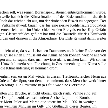
bar machen soll, was seinen Börsenspekulationen entgegenkommen würde.
rweile hat sich die Klimasituation auf der Erde rundherum drastisch
Doch das reicht nicht aus, um der drohenden Eiszeit zu begegnen. Der
n Vulkankraftwerk bauen, das für eine riesige Kohlensäureproduktion
t erneut fehl, und im Unterschied zu den Ereignissen bei Kap Gefahr
en Gletscherfeldes geführt hat und die Baustelle für das Kraftwerk
worden und dringen in die Atmosphäre. Die Erde gewinnt damit weiter
Man sieht also, dass zu Lebzeiten Daumanns noch keine Rede von der
ignisse einen Einfluss auf das Klima haben können, welche alle von
gen und zu sagen, dass man sowieso nichts machen kann. Wir sollten
 Umwelt hinterlassen. Forschung in Zusammenhang mit Klima sollte
ng die Klimaänderung zu kommen droht.
enheit zum ersten Mal wieder in diesem Treffpunkt reicher Herrn aus
 Erde auf der Spur, von denen er annimmt, dass Menschenwerk hinter
n bringt. Die Erdkruste ist ja
Dünn wie eine Eierschale
.
en und Brüche, ist nicht überall gleich stark. Ventile sind auf
le Dampf abzublasen, schleudern Asche, Lapilli und Bomben in
er Mont Pelee auf Martinique tötete im Mai 1902 in wenigen
n in wenigen Minuten im Gift- und Gluthauch dieses Berges. Im