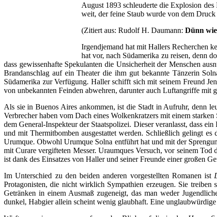
August 1893 schleuderte die Explosion des 
weit, der feine Staub wurde von dem Druck d
(Zitiert aus: Rudolf H. Daumann:
Dünn wie 
Irgendjemand hat mit Hallers Recherchen ke
hat vor, nach Südamerika zu reisen, denn do
dass gewissenhafte Spekulanten die Unsicherheit der Menschen ausnü
Brandanschlag auf ein Theater die ihm gut bekannte Tänzerin Solna
Südamerika zur Verfügung. Haller schifft sich mit seinem Freund Je
von unbekannten Feinden abwehren, darunter auch Luftangriffe mit 
Als sie in Buenos Aires ankommen, ist die Stadt in Aufruhr, denn l
Verbrecher haben vom Dach eines Wolkenkratzers mit einem starken S
dem General-Inspekteur der Staatspolizei. Dieser veranlasst, dass e
und mit Thermitbomben ausgestattet werden. Schließlich gelingt es 
Urumque. Obwohl Urumque Solna entführt hat und mit der Sprengung a
mit Curare vergifteten Messer. Uraumques Versuch, vor seinem Tod di
ist dank des Einsatzes von Haller und seiner Freunde einer großen Ge
Im Unterschied zu den beiden anderen vorgestellten Romanen ist
Protagonisten, die nicht wirklich Sympathien erzeugen. Sie treiben 
Getränken in einem Ausmaß zugeneigt, das man weder Jugendlichen
dunkel, Habgier allein scheint wenig glaubhaft. Eine unglaubwürdige