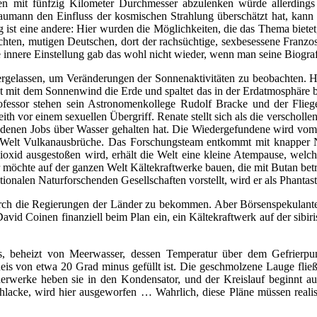
den mit fünfzig Kilometer Durchmesser abzulenken würde allerding
umann den Einfluss der kosmischen Strahlung überschätzt hat, kann 
ist eine andere: Hier wurden die Möglichkeiten, die das Thema bietet
hten, mutigen Deutschen, dort der rachsüchtige, sexbesessene Franzose
nnere Einstellung gab das wohl nicht wieder, wenn man seine Biografi
rgelassen, um Veränderungen der Sonnenaktivitäten zu beobachten. Heg
icht mit dem Sonnenwind die Erde und spaltet das in der Erdatmosphäre
fessor stehen sein Astronomenkollege Rudolf Bracke und der Flieg
ith vor einem sexuellen Übergriff. Renate stellt sich als die verscholl
iedenen Jobs über Wasser gehalten hat. Die Wiedergefundene wird vo
n Welt Vulkanausbrüche. Das Forschungsteam entkommt mit knapper 
xid ausgestoßen wird, erhält die Welt eine kleine Atempause, welche
Er möchte auf der ganzen Welt Kältekraftwerke bauen, die mit Butan b
ionalen Naturforschenden Gesellschaften vorstellt, wird er als Phantas
urch die Regierungen der Länder zu bekommen. Aber Börsenspekulanten i
vid Coinen finanziell beim Plan ein, ein Kältekraftwerk auf der sibi
s, beheizt von Meerwasser, dessen Temperatur über dem Gefrierpunk
s von etwa 20 Grad minus gefüllt ist. Die geschmolzene Lauge fließt 
erwerke heben sie in den Kondensator, und der Kreislauf beginnt 
hlacke, wird hier ausgeworfen … Wahrlich, diese Pläne müssen reali