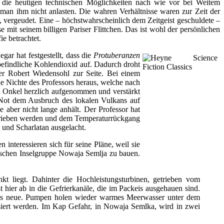
s die heutigen technischen Möglichkeiten nach wie vor bei Weitem
man ihm nicht anlasten. Die wahren Verhältnisse waren zur Zeit der
, vergeudet. Eine – höchstwahrscheinlich dem Zeitgeist geschuldete –
 mit seinem billigen Pariser Flittchen. Das ist wohl der persönlichen
e betrachtet.
ar hat festgestellt, dass die
Protuberanzen
 befindliche Kohlendioxid auf. Dadurch droht
er Robert Wiedensohl zur Seite. Bei einem
ene Nichte des Professors heraus, welche nach
m Onkel herzlich aufgenommen und verstärkt
Not dem Ausbruch des lokalen Vulkans auf
 aber nicht lange anhält. Der Professor hat
etrieben werden und dem Temperaturrückgang
t und Scharlatan ausgelacht.
nteressieren sich für seine Pläne, weil sie
rischen Inselgruppe Nowaja Semlja zu bauen.
t liegt. Dahinter die Hochleistungsturbinen, getrieben vom
hier ab in die Gefrierkanäle, die im Packeis ausgehauen sind.
aus neue. Pumpen holen wieder warmes Meerwasser unter dem
siert werden. Im Kap Gefahr, in Nowaja Semlka, wird in zwei