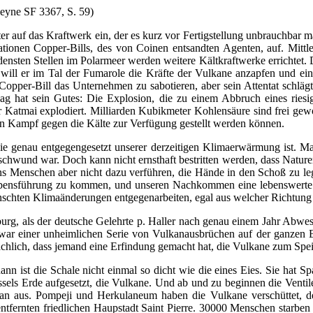
yne SF 3367, S. 59)
entäter auf das Kraftwerk ein, der es kurz vor Fertigstellung unbrauch
tionen Copper-Bills, des von Coinen entsandten Agenten, auf. Mittle
densten Stellen im Polarmeer werden weitere Kältkraftwerke errichtet. 
ka will er im Tal der Fumarole die Kräfte der Vulkane anzapfen und ei
opper-Bill das Unternehmen zu sabotieren, aber sein Attentat schläg
g hat sein Gutes: Die Explosion, die zu einem Abbruch eines riesig
r Katmai explodiert. Milliarden Kubikmeter Kohlensäure sind frei ge
den Kampf gegen die Kälte zur Verfügung gestellt werden können.
 die genau entgegengesetzt unserer derzeitigen Klimaerwärmung ist. 
und war. Doch kann nicht ernsthaft bestritten werden, dass Naturere
s Menschen aber nicht dazu verführen, die Hände in den Schoß zu le
 Lebensführung zu kommen, und unseren Nachkommen eine lebenswerte
wünschten Klimaänderungen entgegenarbeiten, egal aus welcher Richtu
rg, als der deutsche Gelehrte p. Haller nach genau einem Jahr Abwes
er war einer unheimlichen Serie von Vulkanausbrüchen auf der ganzen
sächlich, dass jemand eine Erfindung gemacht hat, die Vulkane zum Speie
 ist die Schale nicht einmal so dicht wie die eines Eies. Sie hat Spalt
ssels Erde aufgesetzt, die Vulkane. Und ab und zu beginnen die Venti
an aus. Pompeji und Herkulaneum haben die Vulkane verschüttet, d
entfernten friedlichen Haupstadt Saint Pierre. 30000 Menschen starbe