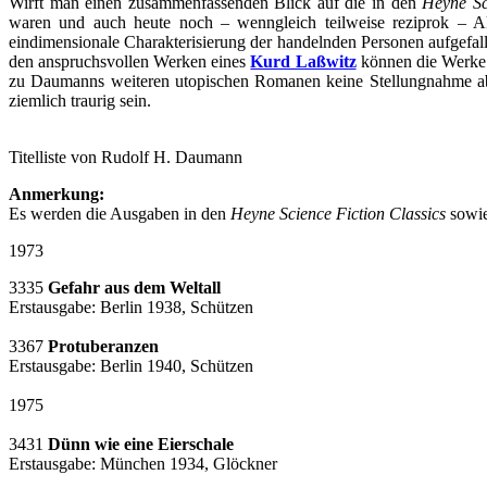
Wirft man einen zusammenfassenden Blick auf die in den
Heyne Sc
waren und auch heute noch – wenngleich teilweise reziprok – Akt
eindimensionale Charakterisierung der handelnden Personen aufgefall
den anspruchsvollen Werken eines
Kurd Laßwitz
können die Werke 
zu Daumanns weiteren utopischen Romanen keine Stellungnahme abge
ziemlich traurig sein.
Titelliste von Rudolf H. Daumann
Anmerkung:
Es werden die Ausgaben in den
Heyne Science Fiction Classics
sowie
1973
3335
Gefahr aus dem Weltall
Erstausgabe: Berlin 1938, Schützen
3367
Protuberanzen
Erstausgabe: Berlin 1940, Schützen
1975
3431
Dünn wie eine Eierschale
Erstausgabe: München 1934, Glöckner