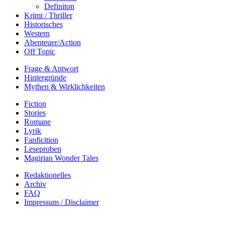
Definiton
Krimi / Thriller
Historisches
Western
Abenteuer/Action
Off Topic
Frage & Antwort
Hintergründe
Mythen & Wirklichkeiten
Fiction
Stories
Romane
Lyrik
Fanficition
Leseproben
Magirian Wonder Tales
Redaktionelles
Archiv
FAQ
Impressum / Disclaimer