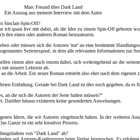
Marc Freund über Dark Land
Ein Auszug aus meinem Interview mit dem Autor
m Sinclair-Spin-Off?
r ich quasi live mit dabei, als die Idee zu einem Spin-Off geboren w
auch den einen oder anderen Roman beizusteuern.
en oder müssen sich die Autoren 'nur' an eine bestimmte Handlungss
sogenanntes Serienexposé, in dem alle relevanten Informationen zur Seri
 helfen einem aber auch enorm dabei, sich weitestgehend an die serie
 mit unserer Lektorin ab.
h an die Arbeit. Ein neuer Roman entsteht also eher nach dem eigenen 
eien Entfaltung. Gerade bei Dark Land ist dies noch gegeben, da es für 
s, an die sich die Autoren der Serie halten müssen?“
rt. Darüber hinaus existieren keine gesonderten Anweisungen.
genen Ideen, die wir Autoren eingebracht haben. In der weiteren Ausges
as Ganze ist ein sehr kreativer Prozess.
ndlungsfadens von "Dark Land" ab?
änden auf Autoren-Konferenzen beim Verlag besprochen. Es erfolgen