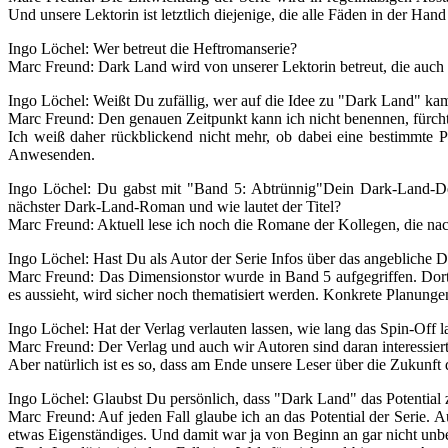
Und unsere Lektorin ist letztlich diejenige, die alle Fäden in der Hand
Ingo Löchel:
Wer betreut die Heftromanserie?
Marc Freund:
Dark Land wird von unserer Lektorin betreut, die auch be
Ingo Löchel:
Weißt Du zufällig, wer auf die Idee zu "Dark Land" kam?
Marc Freund:
Den genauen Zeitpunkt kann ich nicht benennen, fürcht
Ich weiß daher rückblickend nicht mehr, ob dabei eine bestimmte Pe
Anwesenden.
Ingo Löchel:
Du gabst mit "Band 5: Abtrünnig"Dein Dark-Land-De
nächster Dark-Land-Roman und wie lautet der Titel?
Marc Freund:
Aktuell lese ich noch die Romane der Kollegen, die nac
Ingo Löchel:
Hast Du als Autor der Serie Infos über das angebliche 
Marc Freund:
Das Dimensionstor wurde in Band 5 aufgegriffen. Dort g
es aussieht, wird sicher noch thematisiert werden. Konkrete Planunge
Ingo Löchel:
Hat der Verlag verlauten lassen, wie lang das Spin-Off l
Marc Freund:
Der Verlag und auch wir Autoren sind daran interessiert,
Aber natürlich ist es so, dass am Ende unsere Leser über die Zukunft
Ingo Löchel:
Glaubst Du persönlich, dass "Dark Land" das Potential z
Marc Freund:
Auf jeden Fall glaube ich an das Potential der Serie. A
etwas Eigenständiges. Und damit war ja von Beginn an gar nicht unb