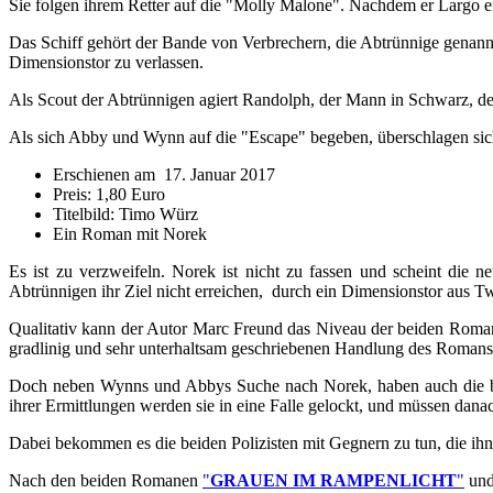
Sie folgen ihrem Retter auf die "Molly Malone". Nachdem er Largo er
Das Schiff gehört der Bande von Verbrechern, die Abtrünnige genann
Dimensionstor zu verlassen.
Als Scout der Abtrünnigen agiert Randolph, der Mann in Schwarz, 
Als sich Abby und Wynn auf die "Escape" begeben, überschlagen sich 
Erschienen am 17. Januar 2017
Preis: 1,80 Euro
Titelbild: Timo Würz
Ein Roman mit Norek
Es ist zu verzweifeln. Norek ist nicht zu fassen und scheint di
Abtrünnigen ihr Ziel nicht erreichen, durch ein Dimensionstor aus T
Qualitativ kann der Autor Marc Freund das Niveau der beiden Rom
gradlinig und sehr unterhaltsam geschriebenen Handlung des Ro
Doch neben Wynns und Abbys Suche nach Norek, haben auch die bei
ihrer Ermittlungen werden sie in eine Falle gelockt, und müssen dan
Dabei bekommen es die beiden Polizisten mit Gegnern zu tun, die ihn
Nach den beiden Romanen
"
GRAUEN IM RAMPENLICHT
"
un