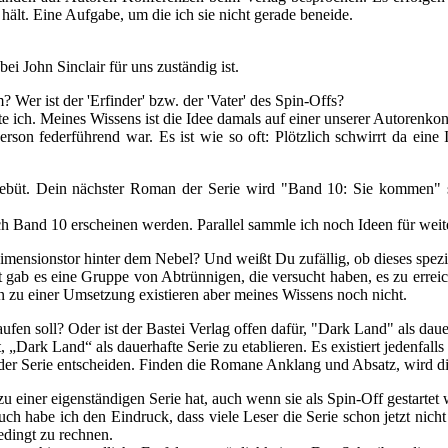
 hält. Eine Aufgabe, um die ich sie nicht gerade beneide.
i John Sinclair für uns zuständig ist.
 Wer ist der 'Erfinder' bzw. der 'Vater' des Spin-Offs?
e ich. Meines Wissens ist die Idee damals auf einer unserer Autorenk
rson federführend war. Es ist wie so oft: Plötzlich schwirrt da ein
büt. Dein nächster Roman der Serie wird "Band 10: Sie kommen" s
h Band 10 erscheinen werden. Parallel sammle ich noch Ideen für weit
Dimensionstor hinter dem Nebel? Und weißt Du zufällig, ob dieses spe
ab es eine Gruppe von Abtrünnigen, die versucht haben, es zu erreiche
n zu einer Umsetzung existieren aber meines Wissens noch nicht.
aufen soll? Oder ist der Bastei Verlag offen dafür, "Dark Land" als daue
 „Dark Land“ als dauerhafte Serie zu etablieren. Es existiert jedenfall
 der Serie entscheiden. Finden die Romane Anklang und Absatz, wird di
u einer eigenständigen Serie hat, auch wenn sie als Spin-Off gestartet
uch habe ich den Eindruck, dass viele Leser die Serie schon jetzt nich
edingt zu rechnen.