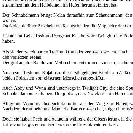
zusammen mit dem Halbdämon im Hafen herumspioniert hat.
Der Schnabelmann bringt Nolan daraufhin zum Schattenmann, den A
wollen.
Da Nolan darüber Bescheid weiß, entscheiden die Mitglieder der Gr
Lieutenant Bella Tosh und Sergeant Kajahn vom Twilight City Police
haben.
Als sie den vereinbarten Treffpunkt wieder verlassen wollen, taucht pl
den verletzten Nolan.
Der gibt an, der Bande von Verbrechern entkommen zu sein, nachdem 
Nolan soll Tosh und Kajahn zu dieser stillgelegten Fabrik am Außenha
beiden Polizisten von gläsernen Menschen angegriffen.
Auch Abby und Wynn sind unterwegs in Twilight City, die eine Spu
Schnabeldämons zu haben. Der gibt an, dass Norek sich im Hafen aufh
Abby und Wynn machen sich daraufhin auf den Weg zum Hafen, wo s
Nachdem der unbekannte Mann die Bar verlassen hat, folgen ihm W
Doch sie haben Pech und geratenn während der Observierung in die
Hilfe von Largo, einem Fischer, der die Froschkreaturen tötet.