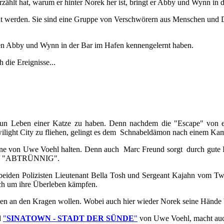
zählt hat, warum er hinter Norek her ist, bringt er Abby und Wynn in 
t werden. Sie sind eine Gruppe von Verschwörern aus Menschen und Dä
den Abby und Wynn in der Bar im Hafen kennengelernt haben.
die Ereignisse...
e neun Leben einer Katze zu haben. Denn nachdem die "Escape" von e
wilight City zu fliehen, gelingt es dem Schnabeldämon nach einem Kam
ane von Uwe Voehl halten. Denn auch Marc Freund sorgt durch gute 
mans "ABTRÜNNIG".
den Polizisten Lieutenant Bella Tosh und Sergeant Kajahn vom Twil
ach um ihre Überleben kämpfen.
en an den Kragen wollen. Wobei auch hier wieder Norek seine Hände bz
d
"
SINATOWN - STADT DER SÜNDE
"
von Uwe Voehl, macht au