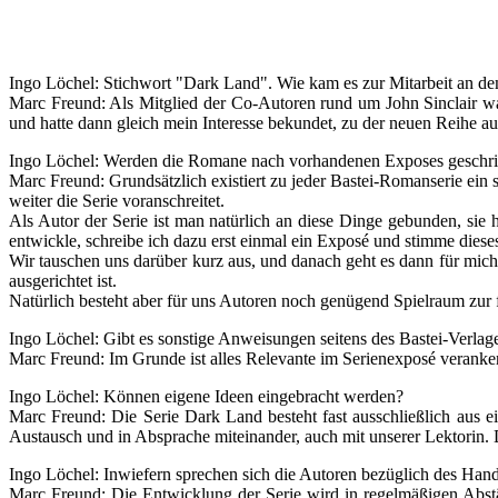
Ingo Löchel:
Stichwort "Dark Land". Wie kam es zur Mitarbeit an de
Marc Freund:
Als Mitglied der Co-Autoren rund um John Sinclair wa
und hatte dann gleich mein Interesse bekundet, zu der neuen Reihe 
Ingo Löchel:
Werden die Romane nach vorhandenen Exposes geschrieb
Marc Freund:
Grundsätzlich existiert zu jeder Bastei-Romanserie ein 
weiter die Serie voranschreitet.
Als Autor der Serie ist man natürlich an diese Dinge gebunden, sie
entwickle, schreibe ich dazu erst einmal ein Exposé und stimme dieses
Wir tauschen uns darüber kurz aus, und danach geht es dann für mic
ausgerichtet ist.
Natürlich besteht aber für uns Autoren noch genügend Spielraum zur fr
Ingo Löchel:
Gibt es sonstige Anweisungen seitens des Bastei-Verlage
Marc Freund:
Im Grunde ist alles Relevante im Serienexposé veranke
Ingo Löchel:
Können eigene Ideen eingebracht werden?
Marc Freund:
Die Serie Dark Land besteht fast ausschließlich aus ei
Austausch und in Absprache miteinander, auch mit unserer Lektorin. D
Ingo Löchel:
Inwiefern sprechen sich die Autoren bezüglich des Ha
Marc Freund:
Die Entwicklung der Serie wird in regelmäßigen Abst