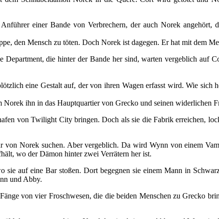
nführer einer Bande von Verbrechern, der auch Norek angehört, die
uppe, den Mensch zu töten. Doch Norek ist dagegen. Er hat mit dem M
 Department, die hinter der Bande her sind, warten vergeblich auf Co
ötzlich eine Gestalt auf, der von ihren Wagen erfasst wird. Wie sich he
Norek ihn in das Hauptquartier von Grecko und seinen widerlichen Fr
fen von Twilight City bringen. Doch als sie die Fabrik erreichen, loc
r von Norek suchen. Aber vergeblich. Da wird Wynn von einem Vampi
ält, wo der Dämon hinter zwei Verrätern her ist.
ie auf eine Bar stoßen. Dort begegnen sie einem Mann in Schwarz,
ynn und Abby.
 Fänge von vier Froschwesen, die die beiden Menschen zu Grecko brin