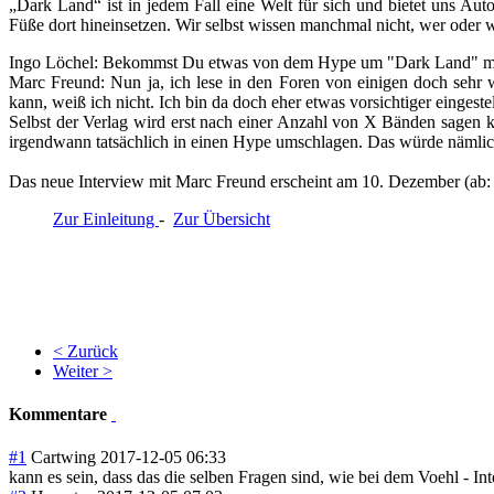
„Dark Land“ ist in jedem Fall eine Welt für sich und bietet uns Auto
Füße dort hineinsetzen. Wir selbst wissen manchmal nicht, wer oder w
Ingo Löchel:
Bekommst Du etwas von dem Hype um "Dark Land" mit
Marc Freund:
Nun ja, ich lese in den Foren von einigen doch sehr
kann, weiß ich nicht. Ich bin da doch eher etwas vorsichtiger eingeste
Selbst der Verlag wird erst nach einer Anzahl von X Bänden sagen k
irgendwann tatsächlich in einen Hype umschlagen. Das würde nämlich
Das neue Interview mit Marc Freund erscheint am 10. Dezember (ab:
Zur Einleitung
-
Zur Übersicht
< Zurück
Weiter >
Kommentare
#1
Cartwing
2017-12-05 06:33
kann es sein, dass das die selben Fragen sind, wie bei dem Voehl - In