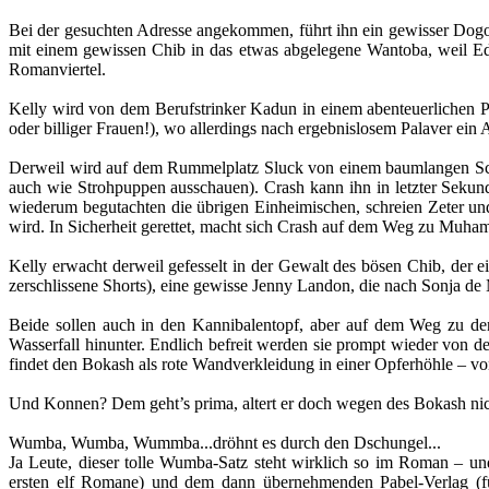
Bei der gesuchten Adresse angekommen, führt ihn ein gewisser Dogon 
mit einem gewissen Chib in das etwas abgelegene Wantoba, weil Ed
Romanviertel.
Kelly wird von dem Berufstrinker Kadun in einem abenteuerlichen 
oder billiger Frauen!), wo allerdings nach ergebnislosem Palaver ein A
Derweil wird auf dem Rummelplatz Sluck von einem baumlangen Schwar
auch wie Strohpuppen ausschauen). Crash kann ihn in letzter Sekund
wiederum begutachten die übrigen Einheimischen, schreien Zeter und
wird. In Sicherheit gerettet, macht sich Crash auf dem Weg zu Muham 
Kelly erwacht derweil gefesselt in der Gewalt des bösen Chib, der 
zerschlissene Shorts), eine gewisse Jenny Landon, die nach Sonja de
Beide sollen auch in den Kannibalentopf, aber auf dem Weg zu den
Wasserfall hinunter. Endlich befreit werden sie prompt wieder von
findet den Bokash als rote Wandverkleidung in einer Opferhöhle – v
Und Konnen? Dem geht’s prima, altert er doch wegen des Bokash nicht
Wumba, Wumba, Wummba...dröhnt es durch den Dschungel...
Ja Leute, dieser tolle Wumba-Satz steht wirklich so im Roman – u
ersten elf Romane) und dem dann übernehmenden Pabel-Verlag (für