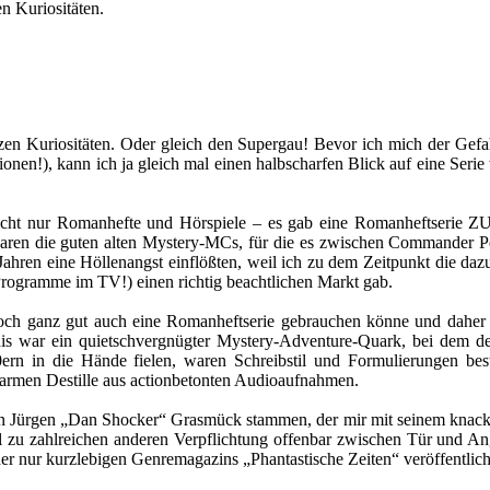
n Kuriositäten.
en Kuriositäten. Oder gleich den Supergau! Bevor ich mich der Gefah
nsionen!), kann ich ja gleich mal einen halbscharfen Blick auf eine Se
icht nur Romanhefte und Hörspiele – es gab eine Romanheftserie ZU
waren die guten alten Mystery-MCs, für die es zwischen Commander P
 Jahren eine Höllenangst einflößten, weil ich zu dem Zeitpunkt die da
 Programme im TV!) einen richtig beachtlichen Markt gab.
doch ganz gut auch eine Romanheftserie gebrauchen könne und daher wu
s war ein quietschvergnügter Mystery-Adventure-Quark, bei dem deut
ern in die Hände fielen, waren Schreibstil und Formulierungen bes
sarmen Destille aus actionbetonten Audioaufnahmen.
r von Jürgen „Dan Shocker“ Grasmück stammen, der mir mit seinem knac
l zu zahlreichen anderen Verpflichtung offenbar zwischen Tür und Ange
er nur kurzlebigen Genremagazins „Phantastische Zeiten“ veröffentlich