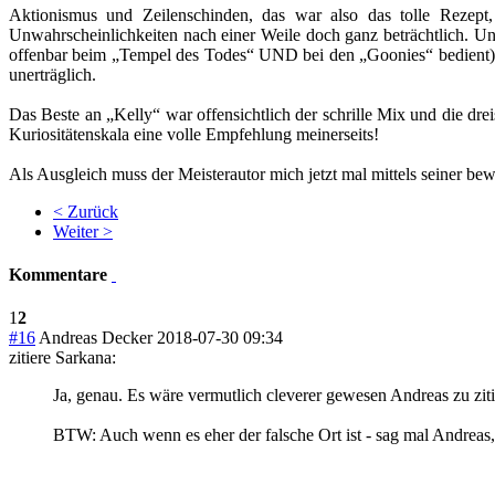
Aktionismus und Zeilenschinden, das war also das tolle Rezept,
Unwahrscheinlichkeiten nach einer Weile doch ganz beträchtlich. Un
offenbar beim „Tempel des Todes“ UND bei den „Goonies“ bedient) u
unerträglich.
Das Beste an „Kelly“ war offensichtlich der schrille Mix und die dre
Kuriositätenskala eine volle Empfehlung meinerseits!
Als Ausgleich muss der Meisterautor mich jetzt mal mittels seiner bew
< Zurück
Weiter >
Kommentare
1
2
#16
Andreas Decker
2018-07-30 09:34
zitiere Sarkana:
Ja, genau. Es wäre vermutlich cleverer gewesen Andreas zu ziti
BTW: Auch wenn es eher der falsche Ort ist - sag mal Andreas,