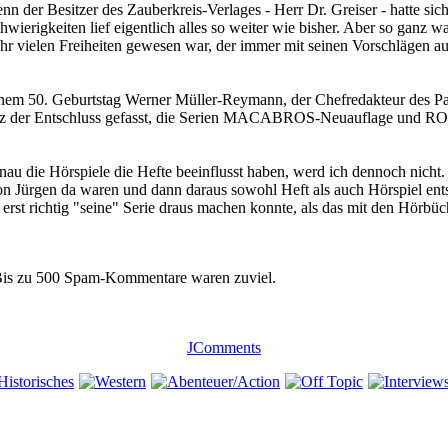
n der Besitzer des Zauberkreis-Verlages - Herr Dr. Greiser - hatte si
rigkeiten lief eigentlich alles so weiter wie bisher. Aber so ganz w
r vielen Freiheiten gewesen war, der immer mit seinen Vorschlägen au
nem 50. Geburtstag Werner Müller-Reymann, der Chefredakteur des Pab
erenz der Entschluss gefasst, die Serien MACABROS-Neuauflage und 
u die Hörspiele die Hefte beeinflusst haben, werd ich dennoch nicht. D
von Jürgen da waren und dann daraus sowohl Heft als auch Hörspiel entst
 erst richtig "seine" Serie draus machen konnte, als das mit den Hörbüch
 Bis zu 500 Spam-Kommentare waren zuviel.
JComments