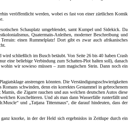
hin veröffentlicht werden, wobei es fast von einer zärtlichen Komik
e.
n exotischen Schauplatz umgeblendet, samt Kumpel und Sidekick. Da
ostkolonialismus, Quatermain-Anleihen, moderner Beschreibung und
 Terrain: einen Rummelplatz! Dort gibt es zwar auch afrikanisches
ht.
nd wird schließlich im Busch betäubt. Von Seite 26 bis 40 haben Crash
r eine beliebige Verbindung zum Schatten-Plot halten soll), danach
n, wohin wir sowieso müssen – zum magischen Stein. Dann noch ein
Plagiatsklage anstrengen könnten. Die Verständigungsschwierigkeiten
 des Romans schwinden, denn ein korrektes Gestammel in gebrochenem
 Mamis, die Zigarre rauchen und aus welchen deutschen Autos diese
welchen Kuscheltieren. Und als man dann Wasserfälle runterfällt und
Muscle“ und „Tatjana Tittenmaus“, die darauf hindeuten, dass der
 ganz knorke, in der der Held sich ergebnislos in Zeitlupe durch ein