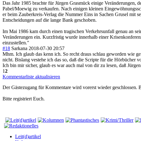
Das Jahr 1985 brachte für Jürgen Grasmück einige Veränderungen, den
Pabel/Moewig zu verkaufen. Nach einigen kleinen Eingewöhnungsschwie
er beim Zauberkreis-Verlag die Nummer Eins in Sachen Grusel mit seh
Entscheidungen auf die lange Bank geschoben.
Im Mai 1986 kam durch einen tragischen Verkehrsunfall genau an sei
Veränderungen ein. Kurzfristig wurde innerhalb einer Krisenkonf
einzustellen."
#18
Sarkana
2018-07-30 20:57
Mhm. Ich glaub das kenn ich. So recht draus schlau geworden wie gena
nicht. Bislang vestehe ich das so, daß die Scripte für die Hörbücher 
Ich bin mir sicher, glaub es war auch mal von dir zu lesen, daß Jürgen
1
2
Kommentarliste aktualisieren
Der Gästezugang für Kommentare wird vorerst wieder geschlossen.
Bitte registriert Euch.
Leit(d)artikel