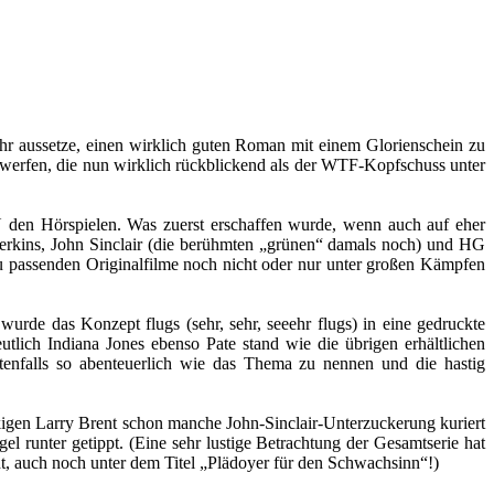
r aussetze, einen wirklich guten Roman mit einem Glorienschein zu
rie werfen, die nun wirklich rückblickend als der WTF-Kopfschuss unter
 den Hörspielen. Was zuerst erschaffen wurde, wenn auch auf eher
erkins, John Sinclair (die berühmten „grünen“ damals noch) und HG
zu passenden Originalfilme noch nicht oder nur unter großen Kämpfen
rde das Konzept flugs (sehr, sehr, seeehr flugs) in eine gedruckte
lich Indiana Jones ebenso Pate stand wie die übrigen erhältlichen
tenfalls so abenteuerlich wie das Thema zu nennen und die hastig
kigen Larry Brent schon manche John-Sinclair-Unterzuckerung kuriert
l runter getippt. (Eine sehr lustige Betrachtung der Gesamtserie hat
t, auch noch unter dem Titel „Plädoyer für den Schwachsinn“!)