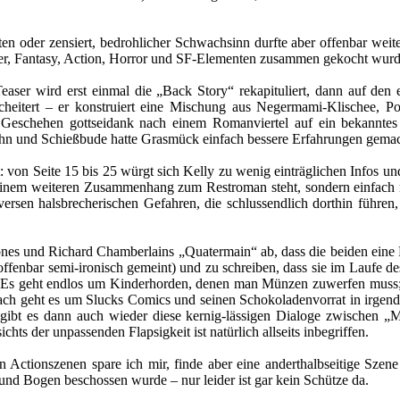
n oder zensiert, bedrohlicher Schwachsinn durfte aber offenbar weiter
uer, Fantasy, Action, Horror und SF-Elementen zusammen gekocht wurd
Teaser wird erst einmal die „Back Story“ rekapituliert, dann auf de
heitert – er konstruiert eine Mischung aus Negermami-Klischee, P
s Geschehen gottseidank nach einem Romanviertel auf ein bekanntes
hn und Schießbude hatte Grasmück einfach bessere Erfahrungen gemac
t: von Seite 15 bis 25 würgt sich Kelly zu wenig einträglichen Infos u
einem weiteren Zusammenhang zum Restroman steht, sondern einfach nu
rsen halsbrecherischen Gefahren, die schlussendlich dorthin führe
ones und Richard Chamberlains „Quatermain“ ab, dass die beiden eine 
offenbar semi-ironisch gemeint) und zu schreiben, dass sie im Laufe
n. Es geht endlos um Kinderhorden, denen man Münzen zuwerfen muss;
fach geht es um Slucks Comics und seinen Schokoladenvorrat in irgend
t es dann auch wieder diese kernig-lässigen Dialoge zwischen „Mr.
hts der unpassenden Flapsigkeit ist natürlich allseits inbegriffen.
 Actionszenen spare ich mir, finde aber eine anderthalbseitige Szene
l und Bogen beschossen wurde – nur leider ist gar kein Schütze da.