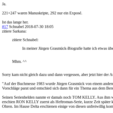
Ja.
221+247 waren Manuskripte, 292 nur ein Exposé.
Ist das lange her.
#17
Schnabel
2018-07-30 18:05
zitiere Sarkana:
zitiere Schnabel:
In meiner Jürgen Grasmück-Biografie hatte ich etwas ü
Mhm. ^^
Sorry kam nicht gleich dazu und dann vergessen, aber jetzt hier der 
"Auf der Buchmesse 1983 wurde Jürgen Grasmück von einem anderen Hör
Vorschläge parat und entschied sich dann für ein Thema aus dem B
Seinen Serienhelden nannte er damals noch TOM KELLY. Aus ihm wu
erschien RON KELLY zuerst als Heftroman-Serie, kurze Zeit später ka
Ohren. Im Hause Delta erschienen einige von diesen unfreiwillig k