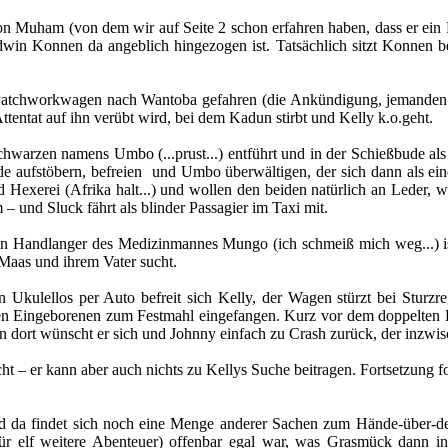
Muham (von dem wir auf Seite 2 schon erfahren haben, dass er ein Fies
win Konnen da angeblich hingezogen ist. Tatsächlich sitzt Konnen be
Patchworkwagen nach Wantoba gefahren (die Ankündigung, jemanden z
ttentat auf ihn verübt wird, bei dem Kadun stirbt und Kelly k.o.geht.
zen namens Umbo (...prust...) entführt und in der Schießbude als po
e aufstöbern, befreien und Umbo überwältigen, der sich dann als eine
 Hexerei (Afrika halt...) und wollen den beiden natürlich an Leder, w
– und Sluck fährt als blinder Passagier im Taxi mit.
ein Handlanger des Medizinmannes Mungo (ich schmeiß mich weg...) ist
 Maas und ihrem Vater sucht.
 Ukulellos per Auto befreit sich Kelly, der Wagen stürzt bei Sturzr
 den Eingeborenen zum Festmahl eingefangen. Kurz vor dem doppelten 
on dort wünscht er sich und Johnny einfach zu Crash zurück, der inzwi
 – er kann aber auch nichts zu Kellys Suche beitragen. Fortsetzung fo
nd da findet sich noch eine Menge anderer Sachen zum Hände-über-de
 elf weitere Abenteuer) offenbar egal war, was Grasmück dann in se