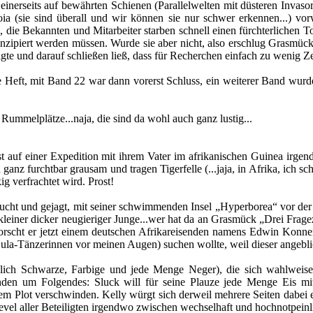
inerseits auf bewährten Schienen (Parallelwelten mit düsteren Invaso
oia (sie sind überall und wir können sie nur schwer erkennen...) v
n, die Bekannten und Mitarbeiter starben schnell einen fürchterlichen 
nzipiert werden müssen. Wurde sie aber nicht, also erschlug Grasmück
gte und darauf schließen ließ, dass für Recherchen einfach zu wenig Zei
ene Heft, mit Band 22 war dann vorerst Schluss, ein weiterer Band wurd
ummelplätze...naja, die sind da wohl auch ganz lustig...
t auf einer Expedition mit ihrem Vater im afrikanischen Guinea irge
anz furchtbar grausam und tragen Tigerfelle (...jaja, in Afrika, ich sch
g verfrachtet wird. Prost!
sucht und gejagt, mit seiner schwimmenden Insel „Hyperborea“ vor de
iner dicker neugieriger Junge...wer hat da an Grasmück „Drei Frageze
forscht er jetzt einem deutschen Afrikareisenden namens Edwin Konne
ula-Tänzerinnen vor meinen Augen) suchen wollte, weil dieser angebli
ich Schwarze, Farbige und jede Menge Neger), die sich wahlweise 
den um Folgendes: Sluck will für seine Plauze jede Menge Eis m
m Plot verschwinden. Kelly würgt sich derweil mehrere Seiten dabei 
vel aller Beteiligten irgendwo zwischen wechselhaft und hochnotpeinl