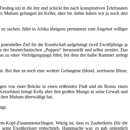
ling ist) in die Irre und schickt ihn nach konspirativen Telefonaten
i Muham gefangen im Keller, aber bis dahin haben wir ja noch drei
u suchen, führt in Afrika übrigens permanent zum Angebot williger
tentielles Ziel für die Kundschaft aufgehängt (weil Zwölfjährige ja
 der biomechanischen „Puppen“ herausstellt und selbst zerstört. Das
as zu einer Verfolgungsjagd führt, bei dem der halbe Rummel zerlegt
. Bei ihm ist noch eine weitere Gefangene (blond, zerrissene Bluse,
egen von einer Brücke in einen reißenden Fluß und als Bonus einen
Kesselsturz bringt Kelly aber den großen Mungo in seine Gewalt und
schen Muham überwältigt hat.
lgt.
m-Kopf-Zusammenschlagen. Witzig ist, dass es Zauberkreis (für die
ine Exotikreisser reinschrieb, Hauptsache war, es gab ordentlich