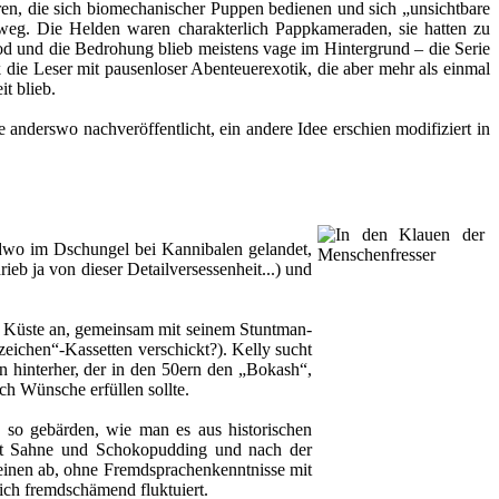
ren, die sich biomechanischer Puppen bedienen und sich „unsichtbare
orweg. Die Helden waren charakterlich Pappkameraden, sie hatten zu
Tod und die Bedrohung blieb meistens vage im Hintergrund – die Serie
 die Leser mit pausenloser Abenteuerexotik, die aber mehr als einmal
t blieb.
e anderswo nachveröffentlicht, ein andere Idee erschien modifiziert in
ndwo im Dschungel bei Kannibalen gelandet,
rieb ja von dieser Detailversessenheit...) und
r Küste an, gemeinsam mit seinem Stuntman-
ichen“-Kassetten verschickt?). Kelly sucht
n hinterher, der in den 50ern den „Bokash“,
ch Wünsche erfüllen sollte.
so gebärden, wie man es aus historischen
it Sahne und Schokopudding und nach der
einen ab, ohne Fremdsprachenkenntnisse mit
ich fremdschämend fluktuiert.