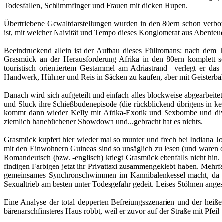
Todesfallen, Schlimmfinger und Frauen mit dicken Hupen.
Übertriebene Gewaltdarstellungen wurden in den 80ern schon verbote
ist, mit welcher Naivität und Tempo dieses Konglomerat aus Abente
Beeindruckend allein ist der Aufbau dieses Füllromans: nach dem 
Grasmück an der Herausforderung Afrika in den 80ern komplett sc
touristisch orientiertem Gestammel am Adriastrand– verlegt er da
Handwerk, Hühner und Reis in Säcken zu kaufen, aber mit Geisterba
Danach wird sich aufgeteilt und einfach alles blockweise abgearbeite
und Sluck ihre Schießbudenepisode (die rückblickend übrigens in k
kommt dann wieder Kelly mit Afrika-Exotik und Sexbombe und dive
ziemlich hanebüchener Showdown und...gebracht hat es nichts.
Grasmück kupfert hier wieder mal so munter und frech bei Indiana J
mit den Einwohnern Guineas sind so unsäglich zu lesen (und waren 
Romandeutsch (bzw. -englisch) kriegt Grasmück ebenfalls nicht hi
findigen Farbigen jetzt ihr Privattaxi zusammengeklebt haben. Mehr
gemeinsames Synchronschwimmen im Kannibalenkessel macht, da gib
Sexualtrieb am besten unter Todesgefahr gedeit. Leises Stöhnen angesic
Eine Analyse der total depperten Befreiungsszenarien und der heißen
bärenarschfinsteres Haus robbt, weil er zuvor auf der Straße mit Pfei