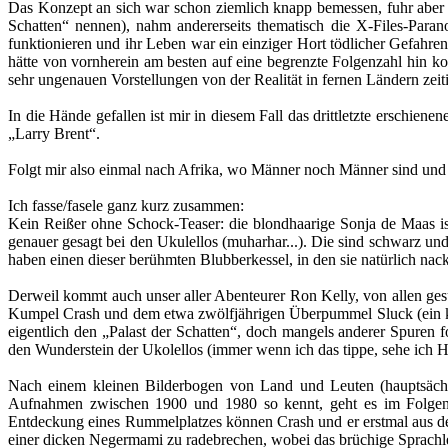
Das Konzept an sich war schon ziemlich knapp bemessen, fuhr aber e
Schatten“ nennen), nahm andererseits thematisch die X-Files-Paran
funktionieren und ihr Leben war ein einziger Hort tödlicher Gefahre
hätte von vornherein am besten auf eine begrenzte Folgenzahl hin ko
sehr ungenauen Vorstellungen von der Realität in fernen Ländern zeiti
In die Hände gefallen ist mir in diesem Fall das drittletzte erschien
„Larry Brent“.
Folgt mir also einmal nach Afrika, wo Männer noch Männer sind und R
Ich fasse/fasele ganz kurz zusammen:
Kein Reißer ohne Schock-Teaser: die blondhaarige Sonja de Maas is
genauer gesagt bei den Ukulellos (muharhar...). Die sind schwarz und g
haben einen dieser berühmten Blubberkessel, in den sie natürlich nacki
Derweil kommt auch unser aller Abenteurer Ron Kelly, von allen ge
Kumpel Crash und dem etwa zwölfjährigen Überpummel Sluck (ein kle
eigentlich den „Palast der Schatten“, doch mangels anderer Spuren 
den Wunderstein der Ukolellos (immer wenn ich das tippe, sehe ich H
Nach einem kleinen Bilderbogen von Land und Leuten (hauptsächl
Aufnahmen zwischen 1900 und 1980 so kennt, geht es im Folgen
Entdeckung eines Rummelplatzes können Crash und er erstmal aus de
einer dicken Negermami zu radebrechen, wobei das brüchige Sprachle