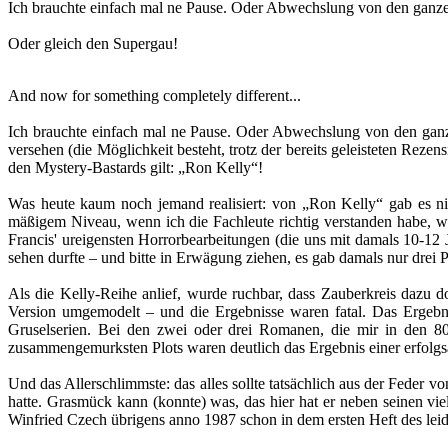
Ich brauchte einfach mal ne Pause. Oder Abwechslung von den ganze
Oder gleich den Supergau!
And now for something completely different...
Ich brauchte einfach mal ne Pause. Oder Abwechslung von den ganz
versehen (die Möglichkeit besteht, trotz der bereits geleisteten Reze
den Mystery-Bastards gilt: „Ron Kelly“!
Was heute kaum noch jemand realisiert: von „Ron Kelly“ gab es n
mäßigem Niveau, wenn ich die Fachleute richtig verstanden habe, 
Francis' ureigensten Horrorbearbeitungen (die uns mit damals 10-12
sehen durfte – und bitte in Erwägung ziehen, es gab damals nur drei
Als die Kelly-Reihe anlief, wurde ruchbar, dass Zauberkreis dazu 
Version umgemodelt – und die Ergebnisse waren fatal. Das Ergebni
Gruselserien. Bei den zwei oder drei Romanen, die mir in den 80
zusammengemurksten Plots waren deutlich das Ergebnis einer erfolg
Und das Allerschlimmste: das alles sollte tatsächlich aus der Fede
hatte. Grasmück kann (konnte) was, das hier hat er neben seinen vie
Winfried Czech übrigens anno 1987 schon in dem ersten Heft des leid