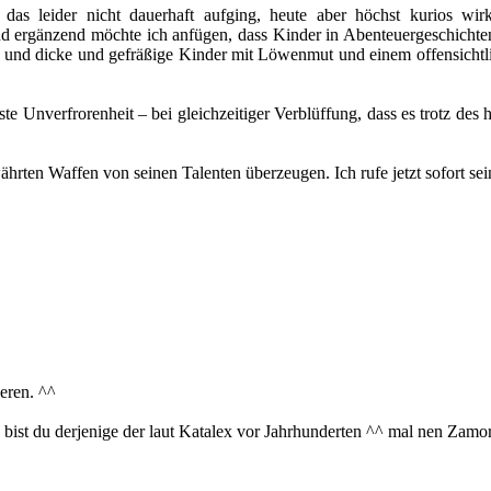
 das leider nicht dauerhaft aufging, heute aber höchst kurios wir
d ergänzend möchte ich anfügen, dass Kinder in Abenteuergeschichten 
nd dicke und gefräßige Kinder mit Löwenmut und einem offensichtliche
iste Unverfrorenheit – bei gleichzeitiger Verblüffung, dass es trotz d
ährten Waffen von seinen Talenten überzeugen. Ich rufe jetzt sofort sei
eren. ^^
 bist du derjenige der laut Katalex vor Jahrhunderten ^^ mal nen Zamo