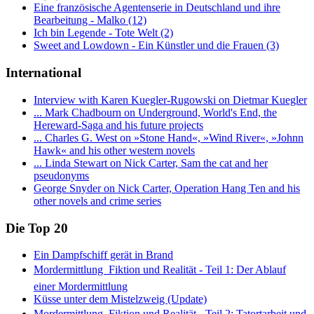
Eine französische Agentenserie in Deutschland und ihre
Bearbeitung - Malko (12)
Ich bin Legende - Tote Welt (2)
Sweet and Lowdown - Ein Künstler und die Frauen (3)
International
Interview with Karen Kuegler-Rugowski on Dietmar Kuegler
... Mark Chadbourn on Underground, World's End, the
Hereward-Saga and his future projects
... Charles G. West on »Stone Hand«, »Wind River«, »Johnn
Hawk« and his other western novels
... Linda Stewart on Nick Carter, Sam the cat and her
pseudonyms
George Snyder on Nick Carter, Operation Hang Ten and his
other novels and crime series
Die Top 20
Ein Dampfschiff gerät in Brand
Mordermittlung  Fiktion und Realität - Teil 1: Der Ablauf
einer Mordermittlung
Küsse unter dem Mistelzweig (Update)
Mordermittlung  Fiktion und Realität - Teil 2: Tatortarbeit und