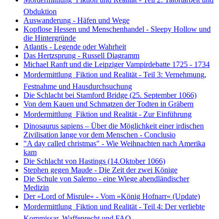
Obduktion
Auswanderung - Häfen und Wege
Kopflose Hessen und Menschenhandel - Sleepy Hollow und
die Hintergründe
Atlantis - Legende oder Wahrheit
Das Hertzsprung - Russell Diagramm
Michael Ranft und die Leipziger Vampirdebatte 1725 - 1734
Mordermittlung  Fiktion und Realität - Teil 3: Vernehmung,
Festnahme und Hausdurchsuchung
Die Schlacht bei Stamford Bridge (25. September 1066)
Von dem Kauen und Schmatzen der Todten in Gräbern
Mordermittlung  Fiktion und Realität - Zur Einführung
Dinosaurus sapiens – Über die Möglichkeit einer irdischen
Zivilisation lange vor dem Menschen - Conclusio
"A day called christmas" - Wie Weihnachten nach Amerika
kam
Die Schlacht von Hastings (14.Oktober 1066)
Stephen gegen Maude - Die Zeit der zwei Könige
Die Schule von Salerno - eine Wiege abendländischer
Medizin
Der »Lord of Misrule« - Vom »König Hofnarr« (Update)
Mordermittlung  Fiktion und Realität - Teil 4: Der verliebte
Kommissar, Waffenrecht und FAQ