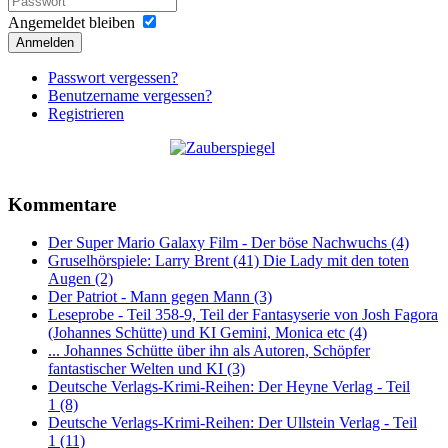
Angemeldet bleiben
Anmelden
Passwort vergessen?
Benutzername vergessen?
Registrieren
Kommentare
Der Super Mario Galaxy Film - Der böse Nachwuchs (4)
Gruselhörspiele: Larry Brent (41) Die Lady mit den toten
Augen (2)
Der Patriot - Mann gegen Mann (3)
Leseprobe - Teil 358-9, Teil der Fantasyserie von Josh Fagora
(Johannes Schütte) und KI Gemini, Monica etc (4)
... Johannes Schütte über ihn als Autoren, Schöpfer
fantastischer Welten und KI (3)
Deutsche Verlags-Krimi-Reihen: Der Heyne Verlag - Teil
1 (8)
Deutsche Verlags-Krimi-Reihen: Der Ullstein Verlag - Teil
1 (11)