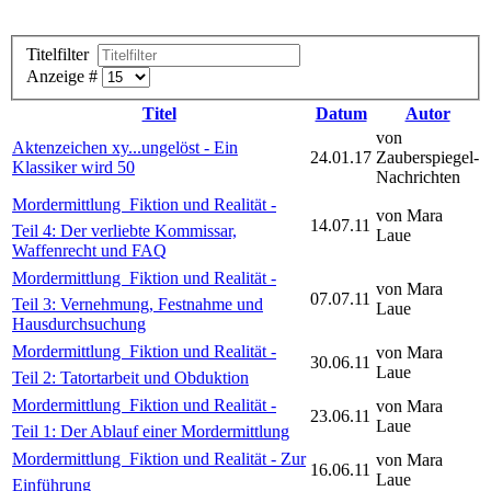
Titelfilter
Anzeige #
Titel
Datum
Autor
von
Aktenzeichen xy...ungelöst - Ein
24.01.17
Zauberspiegel-
Klassiker wird 50
Nachrichten
Mordermittlung  Fiktion und Realität -
von Mara
14.07.11
Teil 4: Der verliebte Kommissar,
Laue
Waffenrecht und FAQ
Mordermittlung  Fiktion und Realität -
von Mara
07.07.11
Teil 3: Vernehmung, Festnahme und
Laue
Hausdurchsuchung
Mordermittlung  Fiktion und Realität -
von Mara
30.06.11
Laue
Teil 2: Tatortarbeit und Obduktion
Mordermittlung  Fiktion und Realität -
von Mara
23.06.11
Laue
Teil 1: Der Ablauf einer Mordermittlung
Mordermittlung  Fiktion und Realität - Zur
von Mara
16.06.11
Laue
Einführung