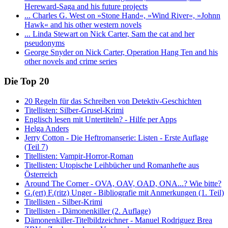
Hereward-Saga and his future projects
... Charles G. West on »Stone Hand«, »Wind River«, »Johnn
Hawk« and his other western novels
... Linda Stewart on Nick Carter, Sam the cat and her
pseudonyms
George Snyder on Nick Carter, Operation Hang Ten and his
other novels and crime series
Die Top 20
20 Regeln für das Schreiben von Detektiv-Geschichten
Titellisten: Silber-Grusel-Krimi
Englisch lesen mit Untertiteln? - Hilfe per Apps
Helga Anders
Jerry Cotton - Die Heftromanserie: Listen - Erste Auflage
(Teil 7)
Titellisten: Vampir-Horror-Roman
Titellisten: Utopische Leihbücher und Romanhefte aus
Österreich
Around The Corner - OVA, OAV, OAD, ONA...? Wie bitte?
G.(ert) F.(ritz) Unger - Bibliografie mit Anmerkungen (1. Teil)
Titellisten - Silber-Krimi
Titellisten - Dämonenkiller (2. Auflage)
Dämonenkiller-Titelbildzeichner - Manuel Rodriguez Brea