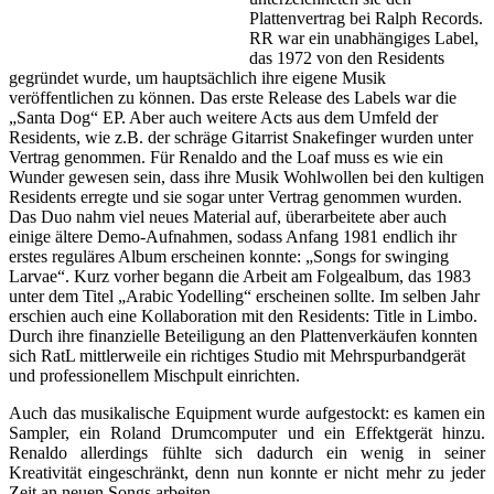
Plattenvertrag bei Ralph Records.
RR war ein unabhängiges Label,
das 1972 von den Residents
gegründet wurde, um hauptsächlich ihre eigene Musik
veröffentlichen zu können. Das erste Release des Labels war die
„Santa Dog“ EP. Aber auch weitere Acts aus dem Umfeld der
Residents, wie z.B. der schräge Gitarrist Snakefinger wurden unter
Vertrag genommen. Für Renaldo and the Loaf muss es wie ein
Wunder gewesen sein, dass ihre Musik Wohlwollen bei den kultigen
Residents erregte und sie sogar unter Vertrag genommen wurden.
Das Duo nahm viel neues Material auf, überarbeitete aber auch
einige ältere Demo-Aufnahmen, sodass Anfang 1981 endlich ihr
erstes reguläres Album erscheinen konnte: „Songs for swinging
Larvae“. Kurz vorher begann die Arbeit am Folgealbum, das 1983
unter dem Titel „Arabic Yodelling“ erscheinen sollte. Im selben Jahr
erschien auch eine Kollaboration mit den Residents: Title in Limbo.
Durch ihre finanzielle Beteiligung an den Plattenverkäufen konnten
sich RatL mittlerweile ein richtiges Studio mit Mehrspurbandgerät
und professionellem Mischpult einrichten.
Auch das musikalische Equipment wurde aufgestockt: es kamen ein
Sampler, ein Roland Drumcomputer und ein Effektgerät hinzu.
Renaldo allerdings fühlte sich dadurch ein wenig in seiner
Kreativität eingeschränkt, denn nun konnte er nicht mehr zu jeder
Zeit an neuen Songs arbeiten.