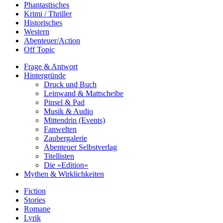
Phantastisches
Krimi / Thriller
Historisches
Western
Abenteuer/Action
Off Topic
Frage & Antwort
Hintergründe
Druck und Buch
Leinwand & Mattscheibe
Pinsel & Pad
Musik & Audio
Mittendrin (Events)
Fanwelten
Zaubergalerie
Abenteuer Selbstverlag
Titellisten
Die »Edition«
Mythen & Wirklichkeiten
Fiction
Stories
Romane
Lyrik