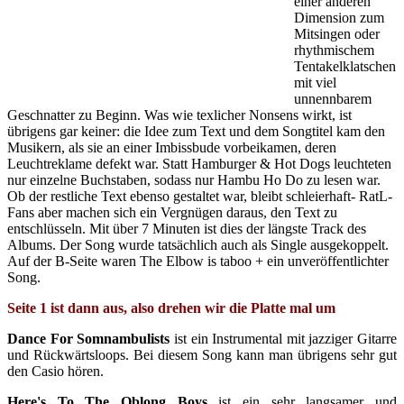
einer anderen
Dimension zum
Mitsingen oder
rhythmischem
Tentakelklatschen
mit viel
unnennbarem
Geschnatter zu Beginn. Was wie texlicher Nonsens wirkt, ist
übrigens gar keiner: die Idee zum Text und dem Songtitel kam den
Musikern, als sie an einer Imbissbude vorbeikamen, deren
Leuchtreklame defekt war. Statt Hamburger & Hot Dogs leuchteten
nur einzelne Buchstaben, sodass nur Hambu Ho Do zu lesen war.
Ob der restliche Text ebenso gestaltet war, bleibt schleierhaft- RatL-
Fans aber machen sich ein Vergnügen daraus, den Text zu
entschlüsseln. Mit über 7 Minuten ist dies der längste Track des
Albums. Der Song wurde tatsächlich auch als Single ausgekoppelt.
Auf der B-Seite waren The Elbow is taboo + ein unveröffentlichter
Song.
Seite 1 ist dann aus, also drehen wir die Platte mal um
Dance For Somnambulists
ist ein Instrumental mit jazziger Gitarre
und Rückwärtsloops. Bei diesem Song kann man übrigens sehr gut
den Casio hören.
Here's To The Oblong Boys
ist ein sehr langsamer und