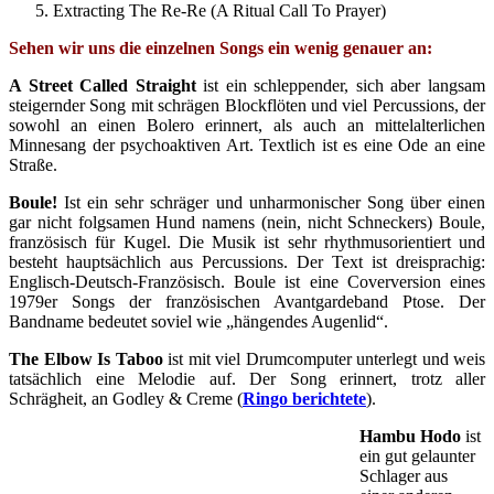
Extracting The Re-Re (A Ritual Call To Prayer)
Sehen wir uns die einzelnen Songs ein wenig genauer an:
A Street Called Straight
ist ein schleppender, sich aber langsam
steigernder Song mit schrägen Blockflöten und viel Percussions, der
sowohl an einen Bolero erinnert, als auch an mittelalterlichen
Minnesang der psychoaktiven Art. Textlich ist es eine Ode an eine
Straße.
Boule!
Ist ein sehr schräger und unharmonischer Song über einen
gar nicht folgsamen Hund namens (nein, nicht Schneckers) Boule,
französisch für Kugel. Die Musik ist sehr rhythmusorientiert und
besteht hauptsächlich aus Percussions. Der Text ist dreisprachig:
Englisch-Deutsch-Französisch. Boule ist eine Coverversion eines
1979er Songs der französischen Avantgardeband Ptose. Der
Bandname bedeutet soviel wie „hängendes Augenlid“.
The Elbow Is Taboo
ist mit viel Drumcomputer unterlegt und weis
tatsächlich eine Melodie auf. Der Song erinnert, trotz aller
Schrägheit, an Godley & Creme (
Ringo berichtete
).
Hambu Hodo
ist
ein gut gelaunter
Schlager aus