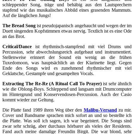
schleppender Song, träge und behäbig aus den Lautsprechern
stapfend wie das musikalisches Abbild eines grasenden Mammuts.
Auf die länglichen Jungs!
The Bread Song
ist pseudojapanisch angehaucht und wegen der im
Duett singenden Kopfstimmen etwas nervig. Textlich ist es eine Ode
an das Brot.
Critical/Dance
ist rhythmisch-stampfend mit viel Drums und
Percussion, sehr abwechslungsreich aufgebaut und instrumentiert.
Stellenweise erinnert der Sound ein wenig an die frühen
Tuxedomoon, was hauptsächlich an der Klarinette liegt. Gegen
Ende des Songs wird es zunehmend rhythmischer mit viel
Geklatsche, Gestampfe und gesampelten Vocals.
Extracting The Re-Re (A Ritual Call To Prayer)
ist sehr ähnlich
wie die Oblong-Boys. Schleppend und langsam mit Drumcomputer
im Hintergrund und Konservendosen-Percussion. Auch der Casio
kommt wieder zur Geltung.
Die Platte fand 1989 ihren Weg über den
Malibu-Versand
zu mir.
Cover und Bandname sprachen mich sofort an und so bestellte ich
die Platte. Was soll ich sagen, ich war begeistert. Die Songs sind
zwar sehr schräg, aber durchaus hörbarer als vieles der Residents.
Fand auch meine damalige Freundin Birgit. Die war blond, sehr