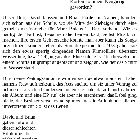
Kosten kommen. Neugierig
geworden?
Unser Duo, David Janssen und Brian Poole mit Namen, kannten
sich schon aus der Schule, wo sie Mitte der Siebziger durch eine
gemeinsame Vorliebe für Marc Bolans T. Rex verband. Wie es
häufig der Fall ist, begannen die beiden bald, selbst Musik zu
machen. Ihre ersten Gehversuche konnte man aber kaum als Songs
bezeichnen, sondern eher als Soundexperimente. 1978 gaben sie
sich den etwas sperrig klingenden Namen Plimsollline, übersetzt
Wasserlinie, bzw. Tiefgangsmarke. Eine solche ist üblicherweise an
einem Schiffs-Bugrumpf angebracht und zeigt an, wie tief das Schiff
im Wasser stand.
Durch eine Zeitungsannonce wurden sie irgendwann auf ein Label
namens Raw aufmerksam, das Acts suchte, um sie unter Vertrag zu
nehmen. Tatsächlich unterzeichneten sie bald darauf und nahmen
ein Album und eine EP auf, die aber nie erschienen: das Label ging
pleite, der Besitzer verschwand spurlos und die Aufnahmen blieben
unveröffentlicht. So ist das Leben.
David und Brian
gaben aufgrund
dieser schlechten
Erfahrung aber