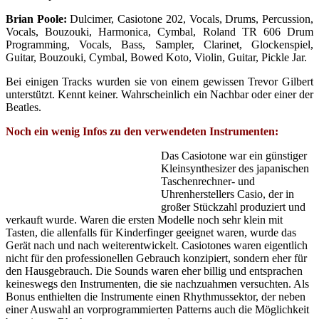
Brian Poole:
Dulcimer, Casiotone 202, Vocals, Drums, Percussion,
Vocals, Bouzouki, Harmonica, Cymbal, Roland TR 606 Drum
Programming, Vocals, Bass, Sampler, Clarinet, Glockenspiel,
Guitar, Bouzouki, Cymbal, Bowed Koto, Violin, Guitar, Pickle Jar.
Bei einigen Tracks wurden sie von einem gewissen Trevor Gilbert
unterstützt. Kennt keiner. Wahrscheinlich ein Nachbar oder einer der
Beatles.
Noch ein wenig Infos zu den verwendeten Instrumenten:
Das Casiotone war ein günstiger
Kleinsynthesizer des japanischen
Taschenrechner- und
Uhrenherstellers Casio, der in
großer Stückzahl produziert und
verkauft wurde. Waren die ersten Modelle noch sehr klein mit
Tasten, die allenfalls für Kinderfinger geeignet waren, wurde das
Gerät nach und nach weiterentwickelt. Casiotones waren eigentlich
nicht für den professionellen Gebrauch konzipiert, sondern eher für
den Hausgebrauch. Die Sounds waren eher billig und entsprachen
keineswegs den Instrumenten, die sie nachzuahmen versuchten. Als
Bonus enthielten die Instrumente einen Rhythmussektor, der neben
einer Auswahl an vorprogrammierten Patterns auch die Möglichkeit