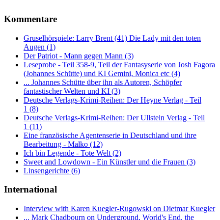
Kommentare
Gruselhörspiele: Larry Brent (41) Die Lady mit den toten
Augen (1)
Der Patriot - Mann gegen Mann (3)
Leseprobe - Teil 358-9, Teil der Fantasyserie von Josh Fagora
(Johannes Schütte) und KI Gemini, Monica etc (4)
... Johannes Schütte über ihn als Autoren, Schöpfer
fantastischer Welten und KI (3)
Deutsche Verlags-Krimi-Reihen: Der Heyne Verlag - Teil
1 (8)
Deutsche Verlags-Krimi-Reihen: Der Ullstein Verlag - Teil
1 (11)
Eine französische Agentenserie in Deutschland und ihre
Bearbeitung - Malko (12)
Ich bin Legende - Tote Welt (2)
Sweet and Lowdown - Ein Künstler und die Frauen (3)
Linsengerichte (6)
International
Interview with Karen Kuegler-Rugowski on Dietmar Kuegler
... Mark Chadbourn on Underground, World's End, the