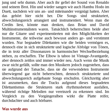
jung und sehr dumm. Aber auch ihr gefiel der Sound von Renaldo
und seinem Brot. Hin und wieder sangen wir auch Hambu Hodo im
Duett, nachdem wir uns an- und miteinander vergnügt hatten. Aber
das gehört hier nicht her. Die Songs sind strukturiert,
abwechslungsreich arrangiert und instrumentiert. Wenn man die
Credits liest, könnte man denken, dass Brian und David
Multiinstrumentalisten waren. Tatsächlich beherrschten beide aber
nur die Gitarre und experimentierten mit den Möglichkeiten der
Instrumente, die teilweise auch bewusst anders ge- und verstimmt
wurden. Nur begnadete Dilettanten wie die beiden vermögen es,
dennoch eine in sich strukturierte und logische Abfolge von Tönen,
die in trotz aller Dissonanzen in harmonischer Wechselbeziehung
stehen, zu erschaffen. The Elbow is taboo ist Vintage-Avantgarde,
aber dennoch zeitlos und immer wieder neu. Auch wenn die Musik
zwar nicht gefällt, sollte man den Musikern jedoch zugestehen, dass
sie aufgrund der Tatsache, dass sie die verwendeten Instrumente
überwiegend gar nicht beherrschten, dennoch strukturierte und
abwechslungsreich aufgebaute Songs erschufen. Gleichzeitig aber
ist anzumerken, dass die Tracks aufgrund dieses begnadeten
Dilettantismus die Strukturen stark rhythmusbetont ausfallen,
während richtige Melodien nur vereinzelt zu erkennen sind. Im
Vergleich zu den Vorgängeralben wirkt die Platte reifer,
durchdachter und auch hörbarer.
Was wurde aus