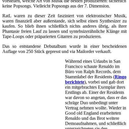
vorstellen, welche Art von Musik die beiden produzierten: sicherlich
keine Popsongs. Vielleicht Popsongs aus der 7. Dimension.
RatL waren zu dieser Zeit fasziniert von elektronischer Musik,
waren finanziell aber außerstande, sich selbst einen Synthesizer zu
kaufen. So blieb ihnen schließlich nichts anderes übrig, als ihrer
Phantasie freien Lauf zu lassen und syntehsizerähnliche Klänge mit
Tape-Loops oder präparierten Gitarren zu produzieren.
Das so entstandene Debutalbum wurde in einer bescheidenen
Auflage von 250 Stück gepresst und via Mailorder verkauft.
Während eines Urlaubs in San
Francisco schaute Renaldo im
Büro von Ralph Records, dem
Stammlabel der Residents (
Ringo
berichtete
), vorbei und gab dort
ein mitgebrachtes Exemplar ihres
Erstlings ab. Einer der Residents
war davon so angetan, dass er das
schräge Duo unbedingt unter
Vertrag nehmen wollte. Wieder in
Good old England erarbeiteten
Renaldo und das Brot weitere
Demoaufnahmen, und schließlich
unterzeichneten sie den