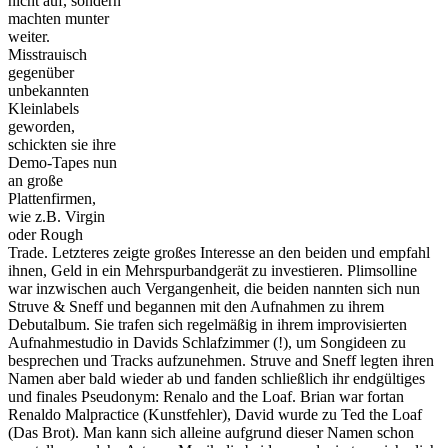
nicht auf, sondern
machten munter
weiter.
Misstrauisch
gegenüber
unbekannten
Kleinlabels
geworden,
schickten sie ihre
Demo-Tapes nun
an große
Plattenfirmen,
wie z.B. Virgin
oder Rough
Trade. Letzteres zeigte großes Interesse an den beiden und empfahl
ihnen, Geld in ein Mehrspurbandgerät zu investieren. Plimsolline
war inzwischen auch Vergangenheit, die beiden nannten sich nun
Struve & Sneff und begannen mit den Aufnahmen zu ihrem
Debutalbum. Sie trafen sich regelmäßig in ihrem improvisierten
Aufnahmestudio in Davids Schlafzimmer (!), um Songideen zu
besprechen und Tracks aufzunehmen. Struve and Sneff legten ihren
Namen aber bald wieder ab und fanden schließlich ihr endgültiges
und finales Pseudonym: Renalo and the Loaf. Brian war fortan
Renaldo Malpractice (Kunstfehler), David wurde zu Ted the Loaf
(Das Brot). Man kann sich alleine aufgrund dieser Namen schon