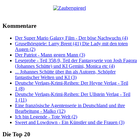
Kommentare
Der Super Mario Galaxy Film - Der böse Nachwuchs (4)
Gruselhörspiele: Larry Brent (41) Die Lady mit den toten
Augen (2)
Der Patriot - Mann gegen Mann (3)
Leseprobe - Teil 358-9, Teil der Fantasyserie von Josh Fagora
(Johannes Schütte) und KI Gemini, Monica etc (4)
... Johannes Schütte über ihn als Autoren, Schöpfer
fantastischer Welten und KI (3)
Deutsche Verlags-Krimi-Reihen: Der Heyne Verlag - Teil
1 (8)
Deutsche Verlags-Krimi-Reihen: Der Ullstein Verlag - Teil
1 (11)
Eine französische Agentenserie in Deutschland und ihre
Bearbeitung - Malko (12)
Ich bin Legende - Tote Welt (2)
Sweet and Lowdown - Ein Künstler und die Frauen (3)
Die Top 20