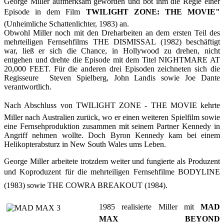
George Miller aufmerksam geworden und bot ihm die Regie einer
Episode in dem Film
TWILIGHT ZONE: THE MOVIE"
(Unheimliche Schattenlichter, 1983) an.
Obwohl Miller noch mit den Dreharbeiten an dem ersten Teil des
mehrteiligen Fernsehfilms THE DISMISSAL (1982) beschäftigt
war, ließ er sich die Chance, in Hollywood zu drehen, nicht
entgehen und drehte die Episode mit dem Titel NIGHTMARE AT
20,000 FEET. Für die anderen drei Episoden zeichneten sich die
Regisseure Steven Spielberg, John Landis sowie Joe Dante
verantwortlich.
Nach Abschluss von TWILIGHT ZONE - THE MOVIE kehrte
Miller nach Australien zurück, wo er einen weiteren Spielfilm sowie
eine Fernsehproduktion zusammen mit seinem Partner Kennedy in
Angriff nehmen wollte. Doch Byron Kennedy kam bei einem
Helikopterabsturz in New South Wales ums Leben.
George Miller arbeitete trotzdem weiter und fungierte als Produzent
und Koproduzent für die mehrteiligen Fernsehfilme BODYLINE
(1983) sowie THE COWRA BREAKOUT (1984).
1985 realisierte Miller mit
MAD
MAX BEYOND