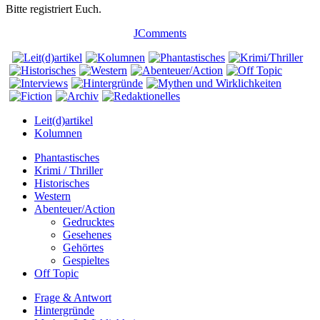
Bitte registriert Euch.
JComments
Leit(d)artikel
Kolumnen
Phantastisches
Krimi / Thriller
Historisches
Western
Abenteuer/Action
Gedrucktes
Gesehenes
Gehörtes
Gespieltes
Off Topic
Frage & Antwort
Hintergründe