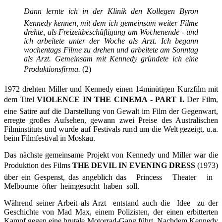
Dann lernte ich in der Klinik den Kollegen Byron
Kennedy kennen, mit dem ich gemeinsam weiter Filme
drehte, als Freizeitbeschäftigung am Wochenende - und
ich arbeitete unter der Woche als Arzt. Ich begann
wochentags Filme zu drehen und arbeitete am Sonntag
als Arzt. Gemeinsam mit Kennedy gründete ich eine
Produktionsfirma.
(2)
1972 drehten Miller und Kennedy einen 14minütigen Kurzfilm mit
dem Titel
VIOLENCE IN THE CINEMA - PART I.
Der Film,
eine Satire auf die Darstellung von Gewalt im Film der Gegenwart,
erregte großes Aufsehen, gewann zwei Preise des Australischen
Filminstituts und wurde auf Festivals rund um die Welt gezeigt, u.a.
beim Filmfestival in Moskau.
Das nächste gemeinsame Projekt von Kennedy und Miller war die
Produktion des Films
THE DEVIL IN EVENING DRESS
(1973)
über ein Gespenst, das angeblich das Princess Theater in
Melbourne öfter heimgesucht haben soll.
Während seiner Arbeit als Arzt entstand auch die Idee zu der
Geschichte von Mad Max, einem Polizisten, der einen erbitterten
Kampf gegen eine brutale Motorrad-Gang führt. Nachdem Kennedy