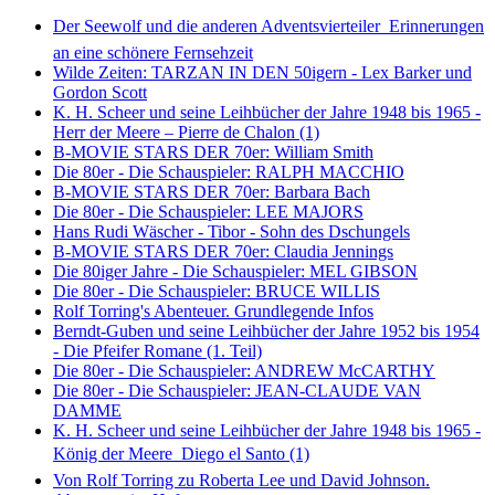
Der Seewolf und die anderen Adventsvierteiler  Erinnerungen
an eine schönere Fernsehzeit
Wilde Zeiten: TARZAN IN DEN 50igern - Lex Barker und
Gordon Scott
K. H. Scheer und seine Leihbücher der Jahre 1948 bis 1965 -
Herr der Meere – Pierre de Chalon (1)
B-MOVIE STARS DER 70er: William Smith
Die 80er - Die Schauspieler: RALPH MACCHIO
B-MOVIE STARS DER 70er: Barbara Bach
Die 80er - Die Schauspieler: LEE MAJORS
Hans Rudi Wäscher - Tibor - Sohn des Dschungels
B-MOVIE STARS DER 70er: Claudia Jennings
Die 80iger Jahre - Die Schauspieler: MEL GIBSON
Die 80er - Die Schauspieler: BRUCE WILLIS
Rolf Torring's Abenteuer. Grundlegende Infos
Berndt-Guben und seine Leihbücher der Jahre 1952 bis 1954
- Die Pfeifer Romane (1. Teil)
Die 80er - Die Schauspieler: ANDREW McCARTHY
Die 80er - Die Schauspieler: JEAN-CLAUDE VAN
DAMME
K. H. Scheer und seine Leihbücher der Jahre 1948 bis 1965 -
König der Meere  Diego el Santo (1)
Von Rolf Torring zu Roberta Lee und David Johnson.