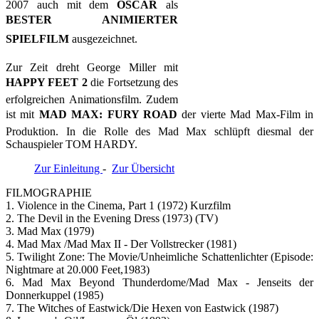
2007 auch mit dem
OSCAR
als
BESTER ANIMIERTER
SPIELFILM
ausgezeichnet.
Zur Zeit dreht George Miller mit
HAPPY FEET 2
die Fortsetzung des
erfolgreichen Animationsfilm. Zudem
ist mit
MAD MAX: FURY ROAD
der vierte Mad Max-Film in
Produktion. In die Rolle des Mad Max schlüpft diesmal der
Schauspieler TOM HARDY.
Zur Einleitung
-
Zur Übersicht
FILMOGRAPHIE
1. Violence in the Cinema, Part 1 (1972) Kurzfilm
2. The Devil in the Evening Dress (1973) (TV)
3. Mad Max (1979)
4. Mad Max /Mad Max II - Der Vollstrecker (1981)
5. Twilight Zone: The Movie/Unheimliche Schattenlichter (Episode:
Nightmare at 20.000 Feet,1983)
6. Mad Max Beyond Thunderdome/Mad Max - Jenseits der
Donnerkuppel (1985)
7. The Witches of Eastwick/Die Hexen von Eastwick (1987)