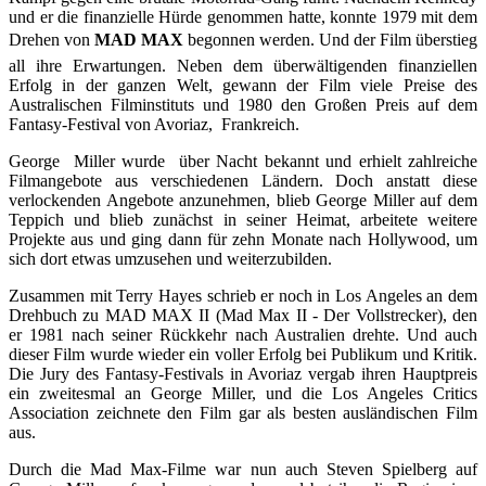
und er die finanzielle Hürde genommen hatte, konnte 1979 mit dem
Drehen von
MAD MAX
begonnen werden. Und der Film überstieg
all ihre Erwartungen. Neben dem überwältigenden finanziellen
Erfolg in der ganzen Welt, gewann der Film viele Preise des
Australischen Filminstituts und 1980 den Großen Preis auf dem
Fantasy-Festival von Avoriaz, Frankreich.
George Miller wurde über Nacht bekannt und erhielt zahlreiche
Filmangebote aus verschiedenen Ländern. Doch anstatt diese
verlockenden Angebote anzunehmen, blieb George Miller auf dem
Teppich und blieb zunächst in seiner Heimat, arbeitete weitere
Projekte aus und ging dann für zehn Monate nach Hollywood, um
sich dort etwas umzusehen und weiterzubilden.
Zusammen mit Terry Hayes schrieb er noch in Los Angeles an dem
Drehbuch zu MAD MAX II (Mad Max II - Der Vollstrecker), den
er 1981 nach seiner Rückkehr nach Australien drehte. Und auch
dieser Film wurde wieder ein voller Erfolg bei Publikum und Kritik.
Die Jury des Fantasy-Festivals in Avoriaz vergab ihren Hauptpreis
ein zweitesmal an George Miller, und die Los Angeles Critics
Association zeichnete den Film gar als besten ausländischen Film
aus.
Durch die Mad Max-Filme war nun auch Steven Spielberg auf