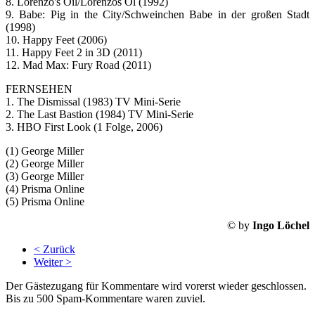
8. Lorenzo's Oil/Lorenzos Öl (1992)
9. Babe: Pig in the City/Schweinchen Babe in der großen Stadt
(1998)
10. Happy Feet (2006)
11. Happy Feet 2 in 3D (2011)
12. Mad Max: Fury Road (2011)
FERNSEHEN
1. The Dismissal (1983) TV Mini-Serie
2. The Last Bastion (1984) TV Mini-Serie
3. HBO First Look (1 Folge, 2006)
(1) George Miller
(2) George Miller
(3) George Miller
(4) Prisma Online
(5) Prisma Online
© by
Ingo Löchel
< Zurück
Weiter >
Der Gästezugang für Kommentare wird vorerst wieder geschlossen.
Bis zu 500 Spam-Kommentare waren zuviel.