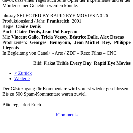
davor, dass eines Tages auch June Opfer der Experimente und er der
Mörder seiner Geliebten werden könnte.
blu-ray SELECTED BY RAPID EYE MOVIES N0 26
Produktionsland / Jahr:
Frankreich
, 2001
Regie:
Claire Denis
Buch:
Claire Denis, Jean Pol Fargeau
Mit:
Vincent Gallo, Tricia Vessey, Béatrice Dalle, Alex Descas
Produzenten:
Georges Benayoun, Jean-Michel Rey, Philippe
Liégeois
In Begleitung von Canal+ - Arte / ZDF – Rezo Films – CNC
Bild: Plakat
Trible Every Day
,
Rapid Eye Movies
< Zurück
Weiter >
Der Gästezugang für Kommentare wird vorerst wieder geschlossen.
Bis zu 500 Spam-Kommentare waren zuviel.
Bitte registriert Euch.
JComments