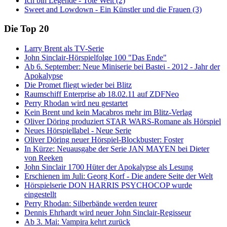
Ich bin Legende - Tote Welt (2)
Sweet and Lowdown - Ein Künstler und die Frauen (3)
Die Top 20
Larry Brent als TV-Serie
John Sinclair-Hörspielfolge 100 "Das Ende"
Ab 6. September: Neue Miniserie bei Bastei - 2012 - Jahr der
Apokalypse
Die Promet fliegt wieder bei Blitz
Raumschiff Enterprise ab 18.02.11 auf ZDFNeo
Perry Rhodan wird neu gestartet
Kein Brent und kein Macabros mehr im Blitz-Verlag
Oliver Döring produziert STAR WARS-Romane als Hörspiel
Neues Hörspiellabel - Neue Serie
Oliver Döring neuer Hörspiel-Blockbuster: Foster
In Kürze: Neuausgabe der Serie JAN MAYEN bei Dieter
von Reeken
John Sinclair 1700 Hüter der Apokalypse als Lesung
Erschienen im Juli: Georg Korf - Die andere Seite der Welt
Hörspielserie DON HARRIS PSYCHOCOP wurde
eingestellt
Perry Rhodan: Silberbände werden teurer
Dennis Ehrhardt wird neuer John Sinclair-Regisseur
Ab 3. Mai: Vampira kehrt zurück