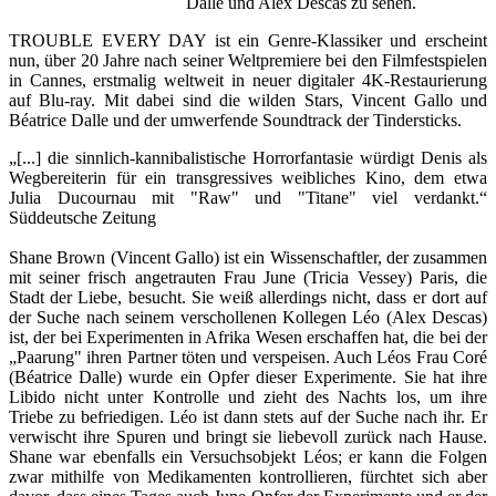
Dalle und Alex Descas zu sehen.
TROUBLE EVERY DAY ist ein Genre-Klassiker und erscheint
nun, über 20 Jahre nach seiner Weltpremiere bei den Filmfestspielen
in Cannes, erstmalig weltweit in neuer digitaler 4K-Restaurierung
auf Blu-ray. Mit dabei sind die wilden Stars, Vincent Gallo und
Béatrice Dalle und der umwerfende Soundtrack der Tindersticks.
„[...] die sinnlich-kannibalistische Horrorfantasie würdigt Denis als
Wegbereiterin für ein transgressives weibliches Kino, dem etwa
Julia Ducournau mit "Raw" und "Titane" viel verdankt.“
Süddeutsche Zeitung
Shane Brown (Vincent Gallo) ist ein Wissenschaftler, der zusammen
mit seiner frisch angetrauten Frau June (Tricia Vessey) Paris, die
Stadt der Liebe, besucht. Sie weiß allerdings nicht, dass er dort auf
der Suche nach seinem verschollenen Kollegen Léo (Alex Descas)
ist, der bei Experimenten in Afrika Wesen erschaffen hat, die bei der
„Paarung" ihren Partner töten und verspeisen. Auch Léos Frau Coré
(Béatrice Dalle) wurde ein Opfer dieser Experimente. Sie hat ihre
Libido nicht unter Kontrolle und zieht des Nachts los, um ihre
Triebe zu befriedigen. Léo ist dann stets auf der Suche nach ihr. Er
verwischt ihre Spuren und bringt sie liebevoll zurück nach Hause.
Shane war ebenfalls ein Versuchsobjekt Léos; er kann die Folgen
zwar mithilfe von Medikamenten kontrollieren, fürchtet sich aber