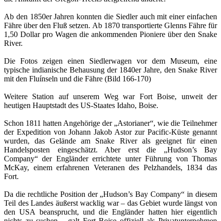
Ab den 1850er Jahren konnten die Siedler auch mit einer einfachen
Fähre über den Fluß setzen. Ab 1870 transportierte Glenns Fähre für
1,50 Dollar pro Wagen die ankommenden Pioniere über den Snake
River.
Die Fotos zeigen einen Siedlerwagen vor dem Museum, eine
typische indianische Behausung der 1840er Jahre, den Snake River
mit den Fluínseln und die Fähre
(Bild 166-170)
Weitere Station auf unserem Weg war Fort Boise, unweit der
heutigen Hauptstadt des US-Staates Idaho, Boise.
Schon 1811 hatten Angehörige der „Astorianer“, wie die Teilnehmer
der Expedition von Johann Jakob Astor zur Pacific-Küste genannt
wurden, das Gelände am Snake River als geeignet für einen
Handelsposten eingeschätzt. Aber erst die „Hudson’s Bay
Company“ der Engländer errichtete unter Führung von Thomas
McKay, einem erfahrenen Veteranen des Pelzhandels, 1834 das
Fort.
Da die rechtliche Position der „Hudson’s Bay Company“ in diesem
Teil des Landes äußerst wacklig war – das Gebiet wurde längst von
den USA beansprucht, und die Engländer hatten hier eigentlich
nichts zu suchen – galt Fort Boise offiziell als Privatunternehmen