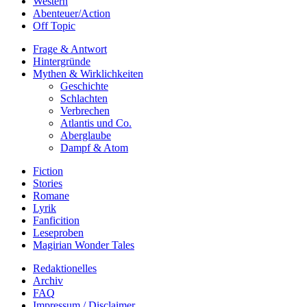
Western
Abenteuer/Action
Off Topic
Frage & Antwort
Hintergründe
Mythen & Wirklichkeiten
Geschichte
Schlachten
Verbrechen
Atlantis und Co.
Aberglaube
Dampf & Atom
Fiction
Stories
Romane
Lyrik
Fanficition
Leseproben
Magirian Wonder Tales
Redaktionelles
Archiv
FAQ
Impressum / Disclaimer