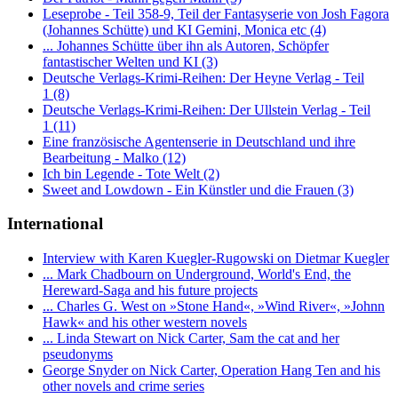
Leseprobe - Teil 358-9, Teil der Fantasyserie von Josh Fagora
(Johannes Schütte) und KI Gemini, Monica etc (4)
... Johannes Schütte über ihn als Autoren, Schöpfer
fantastischer Welten und KI (3)
Deutsche Verlags-Krimi-Reihen: Der Heyne Verlag - Teil
1 (8)
Deutsche Verlags-Krimi-Reihen: Der Ullstein Verlag - Teil
1 (11)
Eine französische Agentenserie in Deutschland und ihre
Bearbeitung - Malko (12)
Ich bin Legende - Tote Welt (2)
Sweet and Lowdown - Ein Künstler und die Frauen (3)
International
Interview with Karen Kuegler-Rugowski on Dietmar Kuegler
... Mark Chadbourn on Underground, World's End, the
Hereward-Saga and his future projects
... Charles G. West on »Stone Hand«, »Wind River«, »Johnn
Hawk« and his other western novels
... Linda Stewart on Nick Carter, Sam the cat and her
pseudonyms
George Snyder on Nick Carter, Operation Hang Ten and his
other novels and crime series