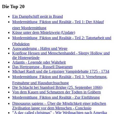
Die Top 20
Ein Dampfschiff gerät in Brand
Mordermittlung  Fiktion und Realität - Teil 1: Der Ablauf
einer Mordermittlung
Küsse unter dem Mistelzweig (Update)
Mordermittlung  Fiktion und Realität - Teil 2: Tatortarbeit und
Obduktion
Auswanderung - Häfen und Wege
Kopflose Hessen und Menschenhandel - Sleepy Hollow und
die Hintergründe
Atlantis - Legende oder Wahrheit
Das Hertzsprung - Russell Diagramm
Michael Ranft und die Leipziger Vampirdebatte 1725 - 1734
Mordermittlung  Fiktion und Realität - Teil 3: Vernehmung,
Festnahme und Hausdurchsuchung
Die Schlacht bei Stamford Bridge (25. September 1066)
Von dem Kauen und Schmatzen der Todten in Gräbern
Mordermittlung  Fiktion und Realität - Zur Einführung
Dinosaurus sapiens – Über die Möglichkeit einer irdischen
Zivilisation lange vor dem Menschen - Conclusio
"A day called christmas" - Wie Weihnachten nach Amerika