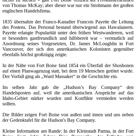
von Thomas McKay; aber dieser war nur ein Strohmann der großen
englischen Handelsfirma.
1835 übernahm der Franco-Kanadier Francois Payette die Leitung
des Postens. Das Personal bestand überwiegend aus Hawaiianern.
Payette erlangte Popularität unter den frühen Westwanderern, weil
er besonders gastfreundlich und hilfsbereit war – vermutlich auf
Anordnung seines Vorgesetzten, Dr. James McLoughlin in Fort
Vancouver, der sich den amerikanischen Kolonisten gegenüber
ebenfalls höchst großzügig zeigte.
In der Nähe von Fort Boise fand 1854 ein Überfall der Shoshonen
auf einen Planwagenzug statt, bei dem 19 Menschen getötet wurde.
Der Vorfall ging als „Ward Massaker“ in die Geschichte ein.
Im selben Jahr gab die „Hudson’s Bay Company“ den
Handelsposten auf, weil die amerikanischen Ansprüche auf das
Idaho-Gebiet stärker wurden und Konflikte vermieden werden
sollten.
Die Bilder zeigen Fort Boise von außen und innen und uns neben
der Gedenktafel für die Hudson's Bay Company.
Kleine Information am Rande: In der Kleinstadt Parma, in der Fort