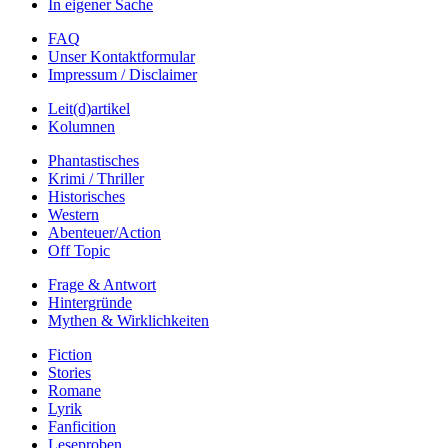
In eigener Sache
FAQ
Unser Kontaktformular
Impressum / Disclaimer
Leit(d)artikel
Kolumnen
Phantastisches
Krimi / Thriller
Historisches
Western
Abenteuer/Action
Off Topic
Frage & Antwort
Hintergründe
Mythen & Wirklichkeiten
Fiction
Stories
Romane
Lyrik
Fanficition
Leseproben