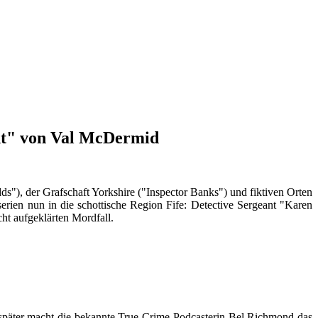
ht" von Val McDermid
), der Grafschaft Yorkshire ("Inspector Banks") und fiktiven Orten
rien nun in die schottische Region Fife: Detective Sergeant "Karen
cht aufgeklärten Mordfall.
 später macht die bekannte True Crime-Podcasterin Bel Richmond das