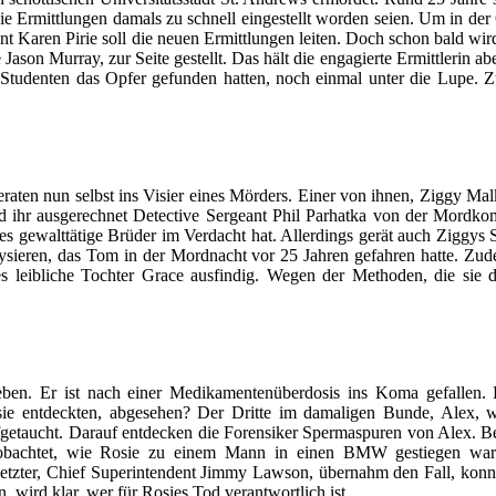
Ermittlungen damals zu schnell eingestellt worden seien. Um in der Öff
 Karen Pirie soll die neuen Ermittlungen leiten. Doch schon bald wird
e Jason Murray, zur Seite gestellt. Das hält die engagierte Ermittlerin
Studenten das Opfer gefunden hatten, noch einmal unter die Lupe. Zud
eraten nun selbst ins Visier eines Mörders. Einer von ihnen, Ziggy Ma
 ihr ausgerechnet Detective Sergeant Phil Parhatka von der Mordkommi
ies gewalttätige Brüder im Verdacht hat. Allerdings gerät auch Ziggy
lysieren, das Tom in der Mordnacht vor 25 Jahren gefahren hatte. Zud
es leibliche Tochter Grace ausfindig. Wegen der Methoden, die sie da
n. Er ist nach einer Medikamentenüberdosis ins Koma gefallen. 
osie entdeckten, abgesehen? Der Dritte im damaligen Bunde, Alex, wi
ufgetaucht. Darauf entdecken die Forensiker Spermaspuren von Alex. B
eobachtet, wie Rosie zu einem Mann in einen BMW gestiegen war. 
tzter, Chief Superintendent Jimmy Lawson, übernahm den Fall, konnte
wird klar, wer für Rosies Tod verantwortlich ist.