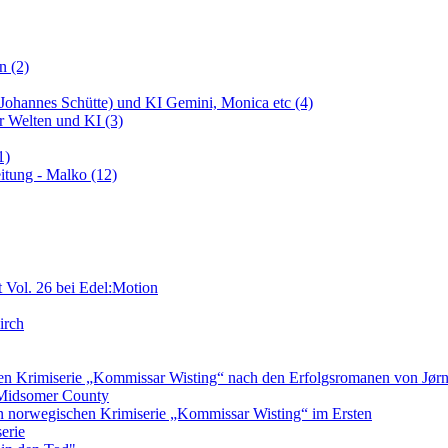
n (2)
 (Johannes Schütte) und KI Gemini, Monica etc (4)
er Welten und KI (3)
1)
itung - Malko (12)
 Vol. 26 bei Edel:Motion
irch
 Krimiserie „Kommissar Wisting“ nach den Erfolgsromanen von Jørn L
n Midsomer County
en norwegischen Krimiserie „Kommissar Wisting“ im Ersten
erie