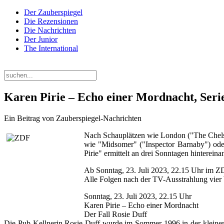
Der Zauberspiegel
Die Rezensionen
Die Nachrichten
Der Junior
The International
Sonntag, 09. August 2026
Karen Pirie – Echo einer Mordnacht, Se
Ein Beitrag von Zauberspiegel-Nachrichten
Nach Schauplätzen wie London ("The Chelse
wie "Midsomer" ("Inspector Barnaby") oder
Pirie" ermittelt an drei Sonntagen hinterei
Ab Sonntag, 23. Juli 2023, 22.15 Uhr im 
Alle Folgen nach der TV-Ausstrahlung vie
Sonntag, 23. Juli 2023, 22.15 Uhr
Karen Pirie – Echo einer Mordnacht
Der Fall Rosie Duff
Die Pub-Kellnerin Rosie Duff wurde im Sommer 1996 in der kleinen 