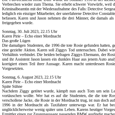
Verbrechen wieder zum Thema. Sie erhebt schwere Vorwürfe, weil die 
Kriminalbeamtin mit der Wiederaufnahme des Falls: Detective Sergeant
lediglich ein einziger Mitarbeiter, der unerfahrene Detective Constabl
befassen. Karen und Jason nehmen die drei Männer, die damals als 
freigegeben wurde.
Sonntag, 30. Juli 2023, 22.15 Uhr
Karen Pirie – Echo einer Mordnacht
Das große Lügen
Die damaligen Studenten, die 1996 die tote Rosie gefunden hatten, g
eine gezielte Aktion. Karen soll Ziggys Tod untersuchen. Dabei wird
Verhältnis verbindet. Die beiden befragen Ziggys Ehemann, der Ros
und ihr Assistent Jason lassen ein dunkles Haar aus jenem Auto ana
korrigiert einen Teil ihrer Aussage. Karen macht unterdessen Rosi
Vorgesetzten.
Sonntag, 6. August 2023, 22.15 Uhr
Karen Pirie – Echo einer Mordnacht
Späte Sühne
Nachdem Ziggy getötet wurde, kämpft nun auch Tom um sein Lebe
vortäuschen wollte. Wer hat es auf die Studenten, die die tote R
verschollene Jacke, die Rosie in der Mordnacht trug, ist nun doch a
1996 in der Mordnacht als Taxifahrer unterwegs war. Er hat b
unglücklicherweise wenig später ums Leben. Karens heutiger Vorgese
Ermittler einen zur Zeugenaussage passenden BMW ausfindig machen, 