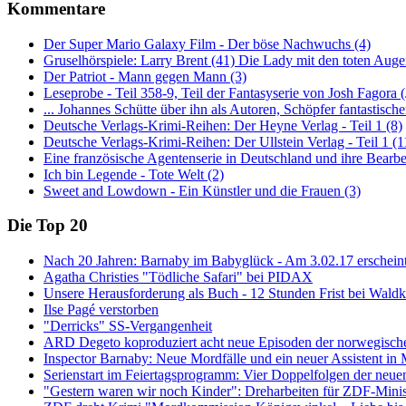
Kommentare
Der Super Mario Galaxy Film - Der böse Nachwuchs (4)
Gruselhörspiele: Larry Brent (41) Die Lady mit den toten Auge
Der Patriot - Mann gegen Mann (3)
Leseprobe - Teil 358-9, Teil der Fantasyserie von Josh Fagora
... Johannes Schütte über ihn als Autoren, Schöpfer fantastisch
Deutsche Verlags-Krimi-Reihen: Der Heyne Verlag - Teil 1 (8)
Deutsche Verlags-Krimi-Reihen: Der Ullstein Verlag - Teil 1 (1
Eine französische Agentenserie in Deutschland und ihre Bearbe
Ich bin Legende - Tote Welt (2)
Sweet and Lowdown - Ein Künstler und die Frauen (3)
Die Top 20
Nach 20 Jahren: Barnaby im Babyglück - Am 3.02.17 erscheint
Agatha Christies "Tödliche Safari" bei PIDAX
Unsere Herausforderung als Buch - 12 Stunden Frist bei Waldk
Ilse Pagé verstorben
"Derricks" SS-Vergangenheit
ARD Degeto koproduziert acht neue Episoden der norwegischen
Inspector Barnaby: Neue Mordfälle und ein neuer Assistent i
Serienstart im Feiertagsprogramm: Vier Doppelfolgen der neu
"Gestern waren wir noch Kinder": Dreharbeiten für ZDF-Minis