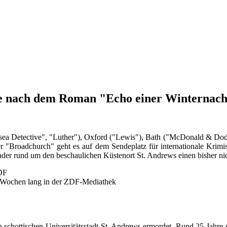
rie nach dem Roman "Echo einer Winternac
a Detective", "Luther"), Oxford ("Lewis"), Bath ("McDonald & Dodds"
 "Broadchurch" geht es auf dem Sendeplatz für internationale Krimise
nander rund um den beschaulichen Küstenort St. Andrews einen bisher ni
ZDF
r Wochen lang in der ZDF-Mediathek
schottischen Universitätsstadt St. Andrews ermordet. Rund 25 Jahre