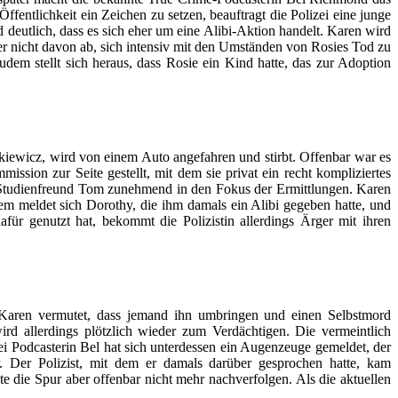
entlichkeit ein Zeichen zu setzen, beauftragt die Polizei eine junge
 deutlich, dass es sich eher um eine Alibi-Aktion handelt. Karen wird
 aber nicht davon ab, sich intensiv mit den Umständen von Rosies Tod zu
em stellt sich heraus, dass Rosie ein Kind hatte, das zur Adoption
lkiewicz, wird von einem Auto angefahren und stirbt. Offenbar war es
ssion zur Seite gestellt, mit dem sie privat ein recht kompliziertes
s Studienfreund Tom zunehmend in den Fokus der Ermittlungen. Karen
em meldet sich Dorothy, die ihm damals ein Alibi gegeben hatte, und
für genutzt hat, bekommt die Polizistin allerdings Ärger mit ihren
Karen vermutet, dass jemand ihn umbringen und einen Selbstmord
rd allerdings plötzlich wieder zum Verdächtigen. Die vermeintlich
ei Podcasterin Bel hat sich unterdessen ein Augenzeuge gemeldet, der
Der Polizist, mit dem er damals darüber gesprochen hatte, kam
 die Spur aber offenbar nicht mehr nachverfolgen. Als die aktuellen