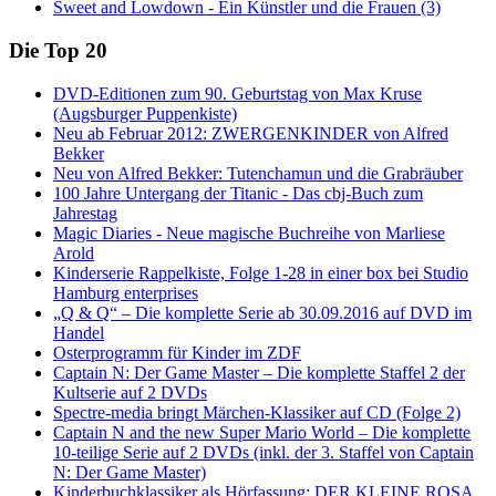
Sweet and Lowdown - Ein Künstler und die Frauen (3)
Die Top 20
DVD-Editionen zum 90. Geburtstag von Max Kruse
(Augsburger Puppenkiste)
Neu ab Februar 2012: ZWERGENKINDER von Alfred
Bekker
Neu von Alfred Bekker: Tutenchamun und die Grabräuber
100 Jahre Untergang der Titanic - Das cbj-Buch zum
Jahrestag
Magic Diaries - Neue magische Buchreihe von Marliese
Arold
Kinderserie Rappelkiste, Folge 1-28 in einer box bei Studio
Hamburg enterprises
„Q & Q“ – Die komplette Serie ab 30.09.2016 auf DVD im
Handel
Osterprogramm für Kinder im ZDF
Captain N: Der Game Master – Die komplette Staffel 2 der
Kultserie auf 2 DVDs
Spectre-media bringt Märchen-Klassiker auf CD (Folge 2)
Captain N and the new Super Mario World – Die komplette
10-teilige Serie auf 2 DVDs (inkl. der 3. Staffel von Captain
N: Der Game Master)
Kinderbuchklassiker als Hörfassung: DER KLEINE ROSA