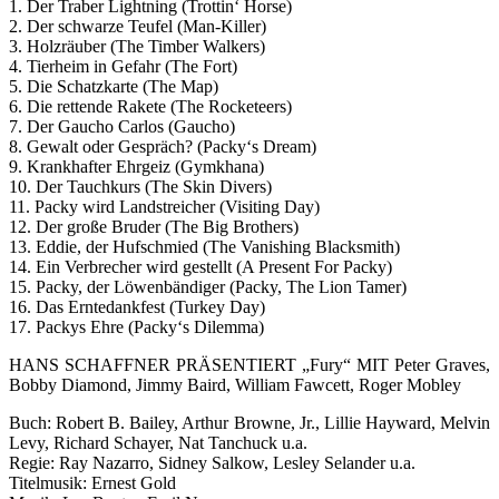
1. Der Traber Lightning (Trottin‘ Horse)
2. Der schwarze Teufel (Man-Killer)
3. Holzräuber (The Timber Walkers)
4. Tierheim in Gefahr (The Fort)
5. Die Schatzkarte (The Map)
6. Die rettende Rakete (The Rocketeers)
7. Der Gaucho Carlos (Gaucho)
8. Gewalt oder Gespräch? (Packy‘s Dream)
9. Krankhafter Ehrgeiz (Gymkhana)
10. Der Tauchkurs (The Skin Divers)
11. Packy wird Landstreicher (Visiting Day)
12. Der große Bruder (The Big Brothers)
13. Eddie, der Hufschmied (The Vanishing Blacksmith)
14. Ein Verbrecher wird gestellt (A Present For Packy)
15. Packy, der Löwenbändiger (Packy, The Lion Tamer)
16. Das Erntedankfest (Turkey Day)
17. Packys Ehre (Packy‘s Dilemma)
HANS SCHAFFNER PRÄSENTIERT „Fury“ MIT Peter Graves,
Bobby Diamond, Jimmy Baird, William Fawcett, Roger Mobley
Buch: Robert B. Bailey, Arthur Browne, Jr., Lillie Hayward, Melvin
Levy, Richard Schayer, Nat Tanchuck u.a.
Regie: Ray Nazarro, Sidney Salkow, Lesley Selander u.a.
Titelmusik: Ernest Gold