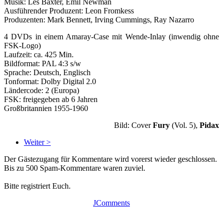
Musik: Les Baxter, Emil Newman
Ausführender Produzent: Leon Fromkess
Produzenten: Mark Bennett, Irving Cummings, Ray Nazarro
4 DVDs in einem Amaray-Case mit Wende-Inlay (inwendig ohne
FSK-Logo)
Laufzeit: ca. 425 Min.
Bildformat: PAL 4:3 s/w
Sprache: Deutsch, Englisch
Tonformat: Dolby Digital 2.0
Ländercode: 2 (Europa)
FSK: freigegeben ab 6 Jahren
Großbritannien 1955-1960
Bild: Cover
Fury
(Vol. 5),
Pidax
Weiter >
Der Gästezugang für Kommentare wird vorerst wieder geschlossen.
Bis zu 500 Spam-Kommentare waren zuviel.
Bitte registriert Euch.
JComments