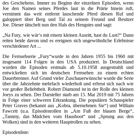
des Geschehens. Immer zu Beginn der einzelnen Episoden, wenn
Joe den Namen seines Pferdes laut in die Prärie hinein ruft,
vernimmt das weit entfernt lauschende Pferd diesen Ruf und
galoppiert über Berg und Tal zu seinem Freund und Besitzer
Joe. Dieser tätschelt nun den Hals des Hengstes und sagt:
„Na Fury, wie wär‘s mit einem kleinen Ausritt, hast du Lust?“ Dann
reiten beide davon und es ereignen sich ungewöhnliche Erlebnisse
verschiedener Art ...
Die Fernsehserie „Fury“wurde in den Jahren 1955 bis 1960 mit
insgesamt 114 Folgen in den USA produziert. In Deutschland
wurden die Episoden erstmals ab 5.10.1958 ausgestrahlt und
entwickelten sich im deutschen Fernsehen zu einem echten
Dauerbrenner. Auf Grund vieler Zuschauerwünsche wurde die Serie
über die Jahrzehnte mehrfach wiederholt und erfreut sich nach wie
vor großer Beliebtheit. Robert Diamond ist in der Rolle des kleinen
Joeys zu sehen. Der Darsteller starb am 15. Mai 2019 mit 75 Jahren
in Folge einer schweren Erkrankung. Die populären Schauspieler
Peter Graves (bekannt aus „Kobra, übernehmen Sie“) und William
Fawcett (u.a. Episodenrollen in „Am Fuß der blauen Berge“,
„Tammy, das Mädchen vom Hausboot“ und „Sprung aus den
Wolken) sind in den weiteren Hauptrollen zu sehen.
Episodenliste: