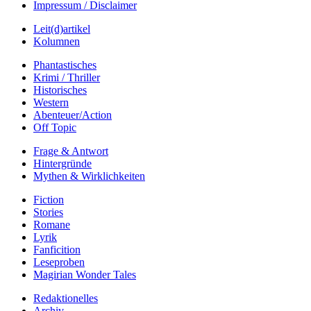
Impressum / Disclaimer
Leit(d)artikel
Kolumnen
Phantastisches
Krimi / Thriller
Historisches
Western
Abenteuer/Action
Off Topic
Frage & Antwort
Hintergründe
Mythen & Wirklichkeiten
Fiction
Stories
Romane
Lyrik
Fanficition
Leseproben
Magirian Wonder Tales
Redaktionelles
Archiv