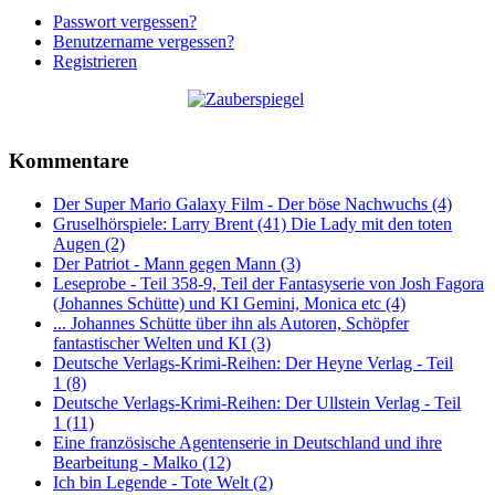
Passwort vergessen?
Benutzername vergessen?
Registrieren
Kommentare
Der Super Mario Galaxy Film - Der böse Nachwuchs (4)
Gruselhörspiele: Larry Brent (41) Die Lady mit den toten
Augen (2)
Der Patriot - Mann gegen Mann (3)
Leseprobe - Teil 358-9, Teil der Fantasyserie von Josh Fagora
(Johannes Schütte) und KI Gemini, Monica etc (4)
... Johannes Schütte über ihn als Autoren, Schöpfer
fantastischer Welten und KI (3)
Deutsche Verlags-Krimi-Reihen: Der Heyne Verlag - Teil
1 (8)
Deutsche Verlags-Krimi-Reihen: Der Ullstein Verlag - Teil
1 (11)
Eine französische Agentenserie in Deutschland und ihre
Bearbeitung - Malko (12)
Ich bin Legende - Tote Welt (2)