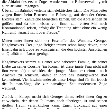
die Abfahrt des ersten Zuges wurde von der Bahnverwaltung mit
aller Brillanz umgangen.
Überall im Bahnhof verteilte sich elektrisches Licht. Die Mitarbeiter
zeigen Ihnen beim Betreten den Bahnsteig, auf dem der Orient-
Express steht. Zahlreiche Menschen kamen, um die Abreisenden zu
grüßen, und da die meisten von ihnen zum ersten Mal nach
Konstantinopel reisen, erfolgt die Trennung nicht ohne ein wenig
Rührung, gepaart mit großer Freude."
Mitten unter ihnen steht der Erschaffer des Wunders: Georges
Nagelmackers. Der junge Belgier träumt schon lange davon, eiine
Eisenbahn in Europa zu konstruieren, die den höchsten Ansprüchen
an Qualität und Luxus genügt.
Nagelmackers stammt aus einer wohlhabenden Familie, die seiner
Liebe zu seiner Cousine (im Roman ist diese junge Frau nicht mit
ihm verwandt) entscheidet, den jungen Mann erst einmal nach
Amerika zu schicken, damit er dort das Bankgewerbe dort
kennenlernt. Viel faszinierender als diese Dinge sind für ihn jedoch
die Pullman-Züge, die zur damaligen Zeit modernsten Züge
weltweit.
Zurück in Europa macht sich Georges daran, selbst einen Zug zu
entwickeln, der denen Pullmans noch überlegen ist und seinen
großen Traum verwirklichen kann: Einen Luxuszug auf einer