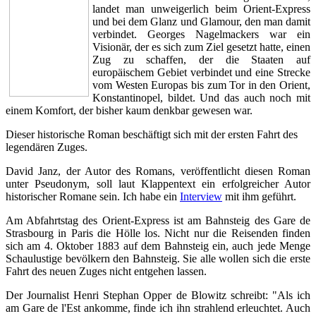
landet man unweigerlich beim Orient-Express
und bei dem Glanz und Glamour, den man damit
verbindet. Georges Nagelmackers war ein
Visionär, der es sich zum Ziel gesetzt hatte, einen
Zug zu schaffen, der die Staaten auf
europäischem Gebiet verbindet und eine Strecke
vom Westen Europas bis zum Tor in den Orient,
Konstantinopel, bildet. Und das auch noch mit
einem Komfort, der bisher kaum denkbar gewesen war.
Dieser historische Roman beschäftigt sich mit der ersten Fahrt des
legendären Zuges.
David Janz, der Autor des Romans, veröffentlicht diesen Roman
unter Pseudonym, soll laut Klappentext ein erfolgreicher Autor
historischer Romane sein. Ich habe ein
Interview
mit ihm geführt.
Am Abfahrtstag des Orient-Express ist am Bahnsteig des Gare de
Strasbourg in Paris die Hölle los. Nicht nur die Reisenden finden
sich am 4. Oktober 1883 auf dem Bahnsteig ein, auch jede Menge
Schaulustige bevölkern den Bahnsteig. Sie alle wollen sich die erste
Fahrt des neuen Zuges nicht entgehen lassen.
Der Journalist Henri Stephan Opper de Blowitz schreibt: "Als ich
am Gare de l'Est ankomme, finde ich ihn strahlend erleuchtet. Auch