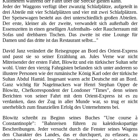
Kilometern während der Fahrt über die Strecke gleiten kann.
Jeder der Waggons verfügt über zwanzig Schlafplätze, aufgeteilt in
drei Abteile mit vier Schlafplätzen und vier mit zwei Schlafplätzen.
Der Speisewagen besteht aus drei unterschiedlich großen Abteilen.
Der erste, kleiner als der zweite, verwandelt sich außerhalb der
Essenszeiten in einen geselligen Aufenthalts- oder Raucherraum mit
Sofas und drehbaren Tischen. Das zweite ist eine Lounge für
Damen und das dritte ist das Restaurant selbst..."
David Janz verändert die Reisegruppe an Bord des Orient-Express
und passt sie so seiner Erzählung an. Jules Verne war nicht
Mitreisender der ersten Fahrt, Blowitz und ein türkischer Sultan sehr
wohl. Unter den vierzig Fahrgästen befanden sich unter anderem so
illustere Personen wie der rumänische König Karl oder der türkische
Sultan Abdul Hamid. Insgesant waren acht Deutsche mit an Bord.
Ganz wichtig für Nagelmackers war Henri Stephan Opper de
Blowitz, Chefkorrespondent der Londoner "Times", denn seinen
Berichten von seiner Fahrt mit dem Orient-Express ist es zu
verdanken, dass der Zug in aller Munde war, so trug er nicht
unerheblich zum finanziellen Erfolg des Unternehmens bei.
Blowitz schreibt zu Beginn seines Buches "Une course à
Constantinople": "Bahnreisen führen zu kaleidoskopartige
Beschreibungen. Jeder versucht durch die Fenster seines Wagens
den Charakter des Landes, das er durchquert, zu erfassen, zu