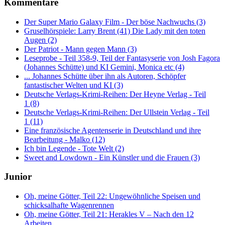
Kommentare
Der Super Mario Galaxy Film - Der böse Nachwuchs (3)
Gruselhörspiele: Larry Brent (41) Die Lady mit den toten
Augen (2)
Der Patriot - Mann gegen Mann (3)
Leseprobe - Teil 358-9, Teil der Fantasyserie von Josh Fagora
(Johannes Schütte) und KI Gemini, Monica etc (4)
... Johannes Schütte über ihn als Autoren, Schöpfer
fantastischer Welten und KI (3)
Deutsche Verlags-Krimi-Reihen: Der Heyne Verlag - Teil
1 (8)
Deutsche Verlags-Krimi-Reihen: Der Ullstein Verlag - Teil
1 (11)
Eine französische Agentenserie in Deutschland und ihre
Bearbeitung - Malko (12)
Ich bin Legende - Tote Welt (2)
Sweet and Lowdown - Ein Künstler und die Frauen (3)
Junior
Oh, meine Götter, Teil 22: Ungewöhnliche Speisen und
schicksalhafte Wagenrennen
Oh, meine Götter, Teil 21: Herakles V – Nach den 12
Arbeiten