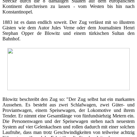
Strecke durch die 8 damaligen Staaten auf dem europäischen
Kontinent durchreisen zu lassen - vom Westen bis hin nach
Konstantinopel.
1883 ist es dann endlich soweit. Der Zug verlässt mit so illustren
Gästen wie dem Autor Jules Verne oder dem Journalisten Henri
Stephan Opper de Blowitz und einem türkischen Sultan den
Bahnhof.
Blowitz beschreibt den Zug so: "Der Zug selbst hat ein markantes
Aussehen. Es besteht aus zwei Schlafwagen, zwei Güter- und
Proviantwagen, einem Speisewagen, der Lokomotive und ihrem
Tender. Er nimmt eine Gesamtlänge von fünfundsiebzig Metern ein.
Die Personenwagen und der Speisewagen stehen nach neuestem
System auf vier Gelenkachsen und rollen dadurch mit einer solchen
Laufruhe, dass man trotz Geschwindigkeiten von teilweise achtzig