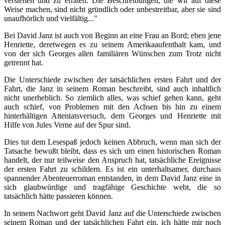
verstehen und zu erraten. Die Beschreibungen, die wir auf diese
Weise machen, sind nicht gründlich oder unbestreitbar, aber sie sind
unaufhörlich und vielfältig..."
Bei David Janz ist auch von Beginn an eine Frau an Bord; eben jene
Henriette, deretwegen es zu seinem Amerikaaufenthalt kam, und
von der sich Georges allen familiären Wünschen zum Trotz nicht
getrennt hat.
Die Unterschiede zwischen der tatsächlichen ersten Fahrt und der
Fahrt, die Janz in seinem Roman beschreibt, sind auch inhaltlich
nicht unerheblich. So ziemlich alles, was schief gehen kann, geht
auch schief, von Problemen mit den Achsen bis hin zu einem
hinterhältigen Attentatsversuch, dem Georges und Henriette mit
Hilfe von Jules Verne auf der Spur sind.
Dies tut dem Lesespaß jedoch keinen Abbruch, wenn man sich der
Tatsache bewußt bleibt, dass es sich um einen historischen Roman
handelt, der nur teilweise den Anspruch hat, tatsächliche Ereignisse
der ersten Fahrt zu schildern. Es ist ein unterhaltsamer, durchaus
spannender Abenteuerroman entstanden, in dem David Janz eine in
sich glaubwürdige und tragfähige Geschichte webt, die so
tatsächlich hätte passieren können.
In seinem Nachwort geht David Janz auf die Unterschiede zwischen
seinem Roman und der tatsächlichen Fahrt ein, ich hätte mir noch