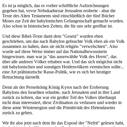
Es ist ja möglich, das es vorher schriftliche Aufzeichnungen
gegeben hat, vevor Nebukadnezar Jerusalem eroberte - abar die
Texte des Alten Testaments sind einschließlich der fünf Bücher
Moses zur Zeit der babylonischen Gefangenschaft gemacht worden.
Also schon in historischen Zeiten, die für uns sehr greifbar ist.
Und diese Bibel-Texte damt dem "Gesetz" wurden eben
geschrieben, um das nach Babylon gebrachte Volk eben als ein Volk
zusammen zu halten, dass sie nicht religiös "verwelschten". Also
wurde auf diese Weise immer auf das Nationalbewusstsein
hingewissen. man war ja "das auserwählte Volk des Herrn", das
über alle anderen Völker erhaben war. Und das sich mögichst nicht
mit babylonischen und sonstigen Heidenvölkern vermischen sollte...
eine Art prähistorische Rasse-Politik, wie es sich bei heutiger
Betrachtung darstellt.
Denn als der Perserkönig König Kyros nach der Eroberung
Babylons den Israeliten erlaubte, nach Jerusalem und in ihre Land
zurück zu kehren, das war ein großer Teil des Volkes überhaupt
nicht dran interessiert, diese Zivilisation zu verlassen und wieder in
diese arme Wüstenregion und die Primitivität des Hirtendaseins
zurück zu gehen.
Wir ihr also jetzt nach dem ihr das Exposè der "Nefrit" gelesen habt,