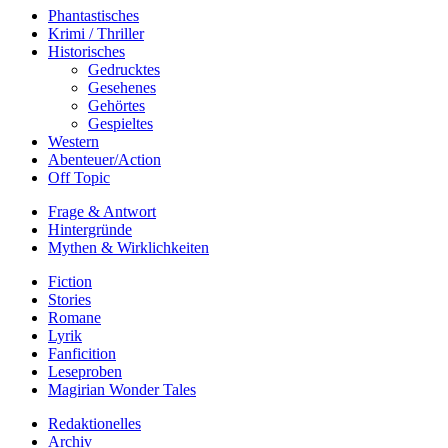
Phantastisches
Krimi / Thriller
Historisches
Gedrucktes
Gesehenes
Gehörtes
Gespieltes
Western
Abenteuer/Action
Off Topic
Frage & Antwort
Hintergründe
Mythen & Wirklichkeiten
Fiction
Stories
Romane
Lyrik
Fanficition
Leseproben
Magirian Wonder Tales
Redaktionelles
Archiv