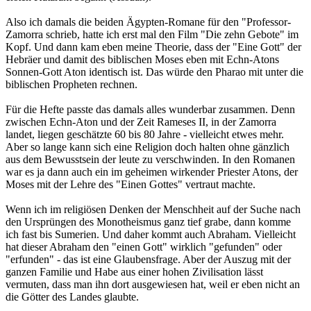
Also ich damals die beiden Ägypten-Romane für den "Professor-
Zamorra schrieb, hatte ich erst mal den Film "Die zehn Gebote" im
Kopf. Und dann kam eben meine Theorie, dass der "Eine Gott" der
Hebräer und damit des biblischen Moses eben mit Echn-Atons
Sonnen-Gott Aton identisch ist. Das würde den Pharao mit unter die
biblischen Propheten rechnen.
Für die Hefte passte das damals alles wunderbar zusammen. Denn
zwischen Echn-Aton und der Zeit Rameses II, in der Zamorra
landet, liegen geschätzte 60 bis 80 Jahre - vielleicht etwes mehr.
Aber so lange kann sich eine Religion doch halten ohne gänzlich
aus dem Bewusstsein der leute zu verschwinden. In den Romanen
war es ja dann auch ein im geheimen wirkender Priester Atons, der
Moses mit der Lehre des "Einen Gottes" vertraut machte.
Wenn ich im religiösen Denken der Menschheit auf der Suche nach
den Ursprüngen des Monotheismus ganz tief grabe, dann komme
ich fast bis Sumerien. Und daher kommt auch Abraham. Vielleicht
hat dieser Abraham den "einen Gott" wirklich "gefunden" oder
"erfunden" - das ist eine Glaubensfrage. Aber der Auszug mit der
ganzen Familie und Habe aus einer hohen Zivilisation lässt
vermuten, dass man ihn dort ausgewiesen hat, weil er eben nicht an
die Götter des Landes glaubte.