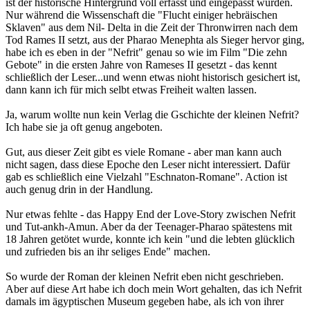
ist der historische Hintergrund voll erfasst und eingepasst wurden.
Nur während die Wissenschaft die "Flucht einiger hebräischen
Sklaven" aus dem Nil- Delta in die Zeit der Thronwirren nach dem
Tod Rames II setzt, aus der Pharao Menephta als Sieger hervor ging,
habe ich es eben in der "Nefrit" genau so wie im Film "Die zehn
Gebote" in die ersten Jahre von Rameses II gesetzt - das kennt
schließlich der Leser...und wenn etwas nioht historisch gesichert ist,
dann kann ich für mich selbt etwas Freiheit walten lassen.
Ja, warum wollte nun kein Verlag die Gschichte der kleinen Nefrit?
Ich habe sie ja oft genug angeboten.
Gut, aus dieser Zeit gibt es viele Romane - aber man kann auch
nicht sagen, dass diese Epoche den Leser nicht interessiert. Dafür
gab es schließlich eine Vielzahl "Eschnaton-Romane". Action ist
auch genug drin in der Handlung.
Nur etwas fehlte - das Happy End der Love-Story zwischen Nefrit
und Tut-ankh-Amun. Aber da der Teenager-Pharao spätestens mit
18 Jahren getötet wurde, konnte ich kein "und die lebten glücklich
und zufrieden bis an ihr seliges Ende" machen.
So wurde der Roman der kleinen Nefrit eben nicht geschrieben.
Aber auf diese Art habe ich doch mein Wort gehalten, das ich Nefrit
damals im ägyptischen Museum gegeben habe, als ich von ihrer