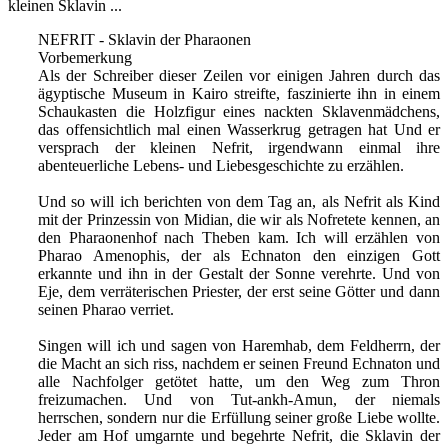
kleinen Sklavin ...
NEFRIT - Sklavin der Pharaonen
Vorbemerkung
Als der Schreiber dieser Zeilen vor einigen Jahren durch das
ägyptische Museum in Kairo streifte, faszinierte ihn in einem
Schaukasten die Holzfigur eines nackten Sklavenmädchens,
das offensichtlich mal einen Wasserkrug getragen hat Und er
versprach der kleinen Nefrit, irgendwann einmal ihre
abenteuerliche Lebens- und Liebesgeschichte zu erzählen.
Und so will ich berichten von dem Tag an, als Nefrit als Kind
mit der Prinzessin von Midian, die wir als Nofretete kennen, an
den Pharaonenhof nach Theben kam. Ich will erzählen von
Pharao Amenophis, der als Echnaton den einzigen Gott
erkannte und ihn in der Gestalt der Sonne verehrte. Und von
Eje, dem verräterischen Priester, der erst seine Götter und dann
seinen Pharao verriet.
Singen will ich und sagen von Haremhab, dem Feldherrn, der
die Macht an sich riss, nachdem er seinen Freund Echnaton und
alle Nachfolger getötet hatte, um den Weg zum Thron
freizumachen. Und von Tut-ankh-Amun, der niemals
herrschen, sondern nur die Erfüllung seiner große Liebe wollte.
Jeder am Hof umgarnte und begehrte Nefrit, die Sklavin der