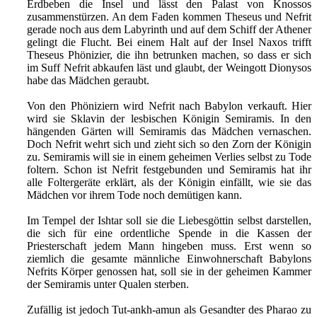
Erdbeben die Insel und lässt den Palast von Knossos
zusammenstürzen. An dem Faden kommen Theseus und Nefrit
gerade noch aus dem Labyrinth und auf dem Schiff der Athener
gelingt die Flucht. Bei einem Halt auf der Insel Naxos trifft
Theseus Phönizier, die ihn betrunken machen, so dass er sich
im Suff Nefrit abkaufen läst und glaubt, der Weingott Dionysos
habe das Mädchen geraubt.
Von den Phöniziern wird Nefrit nach Babylon verkauft. Hier
wird sie Sklavin der lesbischen Königin Semiramis. In den
hängenden Gärten will Semiramis das Mädchen vernaschen.
Doch Nefrit wehrt sich und zieht sich so den Zorn der Königin
zu. Semiramis will sie in einem geheimen Verlies selbst zu Tode
foltern. Schon ist Nefrit festgebunden und Semiramis hat ihr
alle Foltergeräte erklärt, als der Königin einfällt, wie sie das
Mädchen vor ihrem Tode noch demütigen kann.
Im Tempel der Ishtar soll sie die Liebesgöttin selbst darstellen,
die sich für eine ordentliche Spende in die Kassen der
Priesterschaft jedem Mann hingeben muss. Erst wenn so
ziemlich die gesamte männliche Einwohnerschaft Babylons
Nefrits Körper genossen hat, soll sie in der geheimen Kammer
der Semiramis unter Qualen sterben.
Zufällig ist jedoch Tut-ankh-amun als Gesandter des Pharao zu