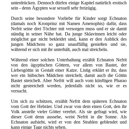
unterdrücken. Dennoch dürfen einige Kapitel natürlich erotisch
sein - denn Ägypten war sexuell sehr freizügig.
Durch seine besondere Vorliebe für Kinder sorgt Echnaton
(damals noch Kronprinz mit Namen Amenophis) dafür, dass
Nefrit seine drei Töchter mit versorgen muss und er sie damit
ständig in seiner Nähe hat. Da junge Sklavinnen leicht oder
möglichst gar nicht bekleidet sind, kann er den Anblick des
jungen Mädchens so ganz unauffällig genießen und sie,
während er sich mit ihr unterhält, auch mal streicheln.
Während einer solchen Unterhaltung erzählt Echnaton Nefrit
von den ägyptischen Göttern, vor allem von Bastet, der
Liebesgöttin in Gestalt einer Katze. Listig erklärt er ihr, dass
wer ein hübsches Mädchen streichelt, damit auch die Göttin
Bastet streichelt. Aber Nefrit will auch vom künftigen Pharao
nicht gestreichelt werden, jedenfalls nicht so, wie er es
versucht.
Um sich zu schützen, erzählt Nefrit dem späteren Echnaton
vom Gott der Hebräer. Und zwar von dem einen Gott, den ihr
Volk anstelle vieler Götter verehrt. Als sie gefragt wird, wie
dieser Gott denn aussehe, weist Nefrit in die Sonne. Als
Echnaton aufsieht, wird er von den Strahlen geblendet und
kann einige Tage nichts sehen.