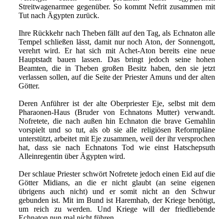
Streitwagenarmee gegenüber. So kommt Nefrit zusammen mit
Tut nach Ägypten zurück.
Ihre Rückkehr nach Theben fällt auf den Tag, als Echnaton alle
Tempel schließen lässt, damit nur noch Aton, der Sonnengott,
verehrt wird. Er hat sich mit Achet-Aton bereits eine neue
Hauptstadt bauen lassen. Das bringt jedoch seine hohen
Beamten, die in Theben großen Besitz haben, den sie jetzt
verlassen sollen, auf die Seite der Priester Amuns und der alten
Götter.
Deren Anführer ist der alte Oberpriester Eje, selbst mit dem
Pharaonen-Haus (Bruder von Echnatons Mutter) verwandt.
Nofretete, die nach außen hin Echnaton die brave Gemahlin
vorspielt und so tut, als ob sie alle religiösen Reformpläne
unterstützt, arbeitet mit Eje zusammen, weil der ihr versprochen
hat, dass sie nach Echnatons Tod wie einst Hatschepsuth
Alleinregentin über Ägypten wird.
Der schlaue Priester schwört Nofretete jedoch einen Eid auf die
Götter Midians, an die er nicht glaubt (an seine eigenen
übrigens auch nicht) und er somit nicht an den Schwur
gebunden ist. Mit im Bund ist Haremhab, der Kriege benötigt,
um reich zu werden. Und Kriege will der friedliebende
Echnaton nun mal nicht führen.