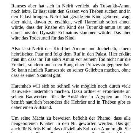
Ramses aber hat sich in Nefrit verliebt, als Tut-ankh-Amun
noch lebte. Er lässt siein den Gassen von Theben suchen und in
den Palast bringen. Nefrit hat gerade ein Kind geboren, wagt
aber nicht, davon zu erzählen, weil Haremhab sofort ahnen
würde, dass der Knabe ein Kind des Tut-ankh-amun ist und
damit aus der Dynastie Echnatons stammen würde. Das aber
wäre das Todesurteil für das Kind.
Also lässt Nefrit das Kind bei Amram und Jochebeth, einem
hebräischen Paar und folgt dem Ruf in den Palast. Hier erklärt
man ihr, dass ihr Tut-ankh-Amun vor seinem Tod nicht nur die
Freiheit, sondern auch den Rang einer Prinzessin gegeben hat.
So kann nämlich Ramses sie zu seiner Geliebten machen, ohne
dass es einen Skandal gibt.
Haremhab will sich so schnell wie möglich noch durch viele
Bauwerke unsterblich machen. Dazu ordnet er Frondienste an
seinen Bauwerken für alle Ausländer in Ägypten an. Das
betrifft natürlich besonders die Hebräer und in Theben gibt es
daher einen Aufstand.
Um seine Macht zu beweisen befiehlt der Pharao, dass alle
neugeborenen Knaben in den Nil geworfen werden. Das gilt
auch für Nefrits Kind, das offiziell als Sohn der Amram gilt. Sie