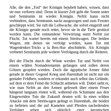
Alle, die den „Tod“ der Königin bejubelt haben, wissen, dass
sie nun verloren sind. Denn in kurzer Zeit geht die Sonne unter
und Semiramis ist wieder Königin. Nefrit kann nicht
verhindern, dass Semiramis nackt ausgezogen und zum Fenster
geschleppt wird. Sie ruft die Leibwache, die sofort eingreift und
die Königin gerade noch rettet, bevor sie in die Tiefe gestürzt
werden kann. Die entstandene Verwirrung nutzt Nefrit zur
Flucht. Tut wartet bereits mit einem Streitwagen. Die beiden
Wagen, mit denen sie verfolgt werden, kann Tut mit
Wagenlenker-Tricks a la Ben-Hur abschütteln. Als Königin
verbietet Semiramis jede weitere Verfolgung durch die Reiterei.
Bei der Flucht durch die Wüste werden Tut und Nefrit von
einem wilden Nomadenstamm gefangen und sollen deren
Götzen geopfert werden. Doch die ägyptische Armee führt
gerade in dieser Gegend Krieg und Haremhab ist nicht nur ein
genialer Feldherr, sondern er erkundet auch selbst das Gelände,
auf dem er dem Feind die Schlacht anbieten will. Dabei sieht er,
wie man Nefrit an den Armen gefesselt über einem Feuer
hängend langsam rösten will, während ein Schamane aus den
Eingeweiden Tuts die Zukunft deuten will. In einer wilden
Attacke mit dem Streitwagen gelingt es Haremhab, die beiden
zu befreien und die auf Kamelen und Pferden nacheilenden
Verfolger sehen sich plötzlich einer ägyptischen