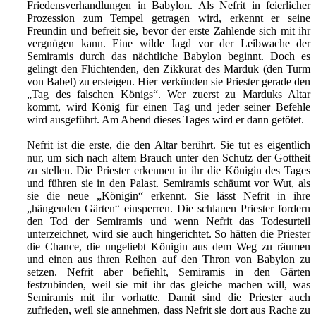
Friedensverhandlungen in Babylon. Als Nefrit in feierlicher
Prozession zum Tempel getragen wird, erkennt er seine
Freundin und befreit sie, bevor der erste Zahlende sich mit ihr
vergnügen kann. Eine wilde Jagd vor der Leibwache der
Semiramis durch das nächtliche Babylon beginnt. Doch es
gelingt den Flüchtenden, den Zikkurat des Marduk (den Turm
von Babel) zu ersteigen. Hier verkünden sie Priester gerade den
„Tag des falschen Königs“. Wer zuerst zu Marduks Altar
kommt, wird König für einen Tag und jeder seiner Befehle
wird ausgeführt. Am Abend dieses Tages wird er dann getötet.
Nefrit ist die erste, die den Altar berührt. Sie tut es eigentlich
nur, um sich nach altem Brauch unter den Schutz der Gottheit
zu stellen. Die Priester erkennen in ihr die Königin des Tages
und führen sie in den Palast. Semiramis schäumt vor Wut, als
sie die neue „Königin“ erkennt. Sie lässt Nefrit in ihre
„hängenden Gärten“ einsperren. Die schlauen Priester fordern
den Tod der Semiramis und wenn Nefrit das Todesurteil
unterzeichnet, wird sie auch hingerichtet. So hätten die Priester
die Chance, die ungeliebt Königin aus dem Weg zu räumen
und einen aus ihren Reihen auf den Thron von Babylon zu
setzen. Nefrit aber befiehlt, Semiramis in den Gärten
festzubinden, weil sie mit ihr das gleiche machen will, was
Semiramis mit ihr vorhatte. Damit sind die Priester auch
zufrieden, weil sie annehmen, dass Nefrit sie dort aus Rache zu