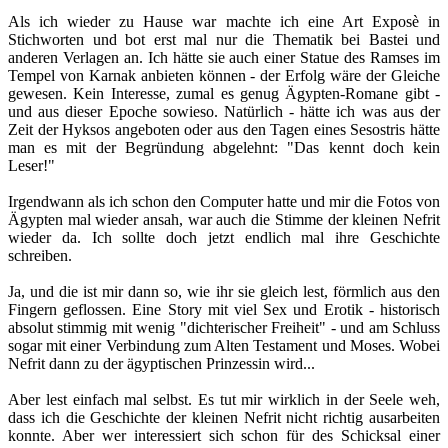
Als ich wieder zu Hause war machte ich eine Art Exposè in
Stichworten und bot erst mal nur die Thematik bei Bastei und
anderen Verlagen an. Ich hätte sie auch einer Statue des Ramses im
Tempel von Karnak anbieten können - der Erfolg wäre der Gleiche
gewesen. Kein Interesse, zumal es genug Ägypten-Romane gibt -
und aus dieser Epoche sowieso. Natürlich - hätte ich was aus der
Zeit der Hyksos angeboten oder aus den Tagen eines Sesostris hätte
man es mit der Begründung abgelehnt: "Das kennt doch kein
Leser!"
Irgendwann als ich schon den Computer hatte und mir die Fotos von
Ägypten mal wieder ansah, war auch die Stimme der kleinen Nefrit
wieder da. Ich sollte doch jetzt endlich mal ihre Geschichte
schreiben.
Ja, und die ist mir dann so, wie ihr sie gleich lest, förmlich aus den
Fingern geflossen. Eine Story mit viel Sex und Erotik - historisch
absolut stimmig mit wenig "dichterischer Freiheit" - und am Schluss
sogar mit einer Verbindung zum Alten Testament und Moses. Wobei
Nefrit dann zu der ägyptischen Prinzessin wird...
Aber lest einfach mal selbst. Es tut mir wirklich in der Seele weh,
dass ich die Geschichte der kleinen Nefrit nicht richtig ausarbeiten
konnte. Aber wer interessiert sich schon für des Schicksal einer