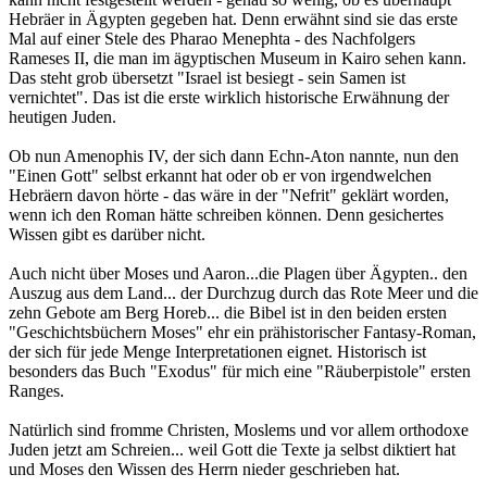
Hebräer in Ägypten gegeben hat. Denn erwähnt sind sie das erste
Mal auf einer Stele des Pharao Menephta - des Nachfolgers
Rameses II, die man im ägyptischen Museum in Kairo sehen kann.
Das steht grob übersetzt "Israel ist besiegt - sein Samen ist
vernichtet". Das ist die erste wirklich historische Erwähnung der
heutigen Juden.
Ob nun Amenophis IV, der sich dann Echn-Aton nannte, nun den
"Einen Gott" selbst erkannt hat oder ob er von irgendwelchen
Hebräern davon hörte - das wäre in der "Nefrit" geklärt worden,
wenn ich den Roman hätte schreiben können. Denn gesichertes
Wissen gibt es darüber nicht.
Auch nicht über Moses und Aaron...die Plagen über Ägypten.. den
Auszug aus dem Land... der Durchzug durch das Rote Meer und die
zehn Gebote am Berg Horeb... die Bibel ist in den beiden ersten
"Geschichtsbüchern Moses" ehr ein prähistorischer Fantasy-Roman,
der sich für jede Menge Interpretationen eignet. Historisch ist
besonders das Buch "Exodus" für mich eine "Räuberpistole" ersten
Ranges.
Natürlich sind fromme Christen, Moslems und vor allem orthodoxe
Juden jetzt am Schreien... weil Gott die Texte ja selbst diktiert hat
und Moses den Wissen des Herrn nieder geschrieben hat.