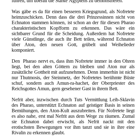
führen, um überall die Stärke Ägyptens zu demonstrieren.
Was gäbe es da für einen besseren Kriegsgrund, als Nofretete
heimzuschicken. Denn dass die drei Prinzessinnen nicht von
Echnaton stammen können, ist schon an der für diesen Pharao
charakteristischen Kopfform zu erkennen. Das wäre ein
sichtbarer Grund für die Scheidung. Außerdem hat Nofretete
viele Günstlinge, die auch ihr Bett teilen, während Echnaton
über Aton, den neuen Gott, grübelt und Weihelieder
komponiert.
Den Pharao nervt es, dass ihm Nofretete immer in den Ohren
liegt, bei den alten Göttern zu bleiben und Aton nur als
zusätzliche Gottheit mit aufzunehmen. Denn immerhin ist nicht
nur Thutmosis, der Steinmetz, der Nofretetes berühmte Büste
schuf, sondern auch Amun-ra-hachet, der Oberpriester des
Reichsgottes Amun, gern gesehener Gast in ihrem Bett.
Nefrit aber, inzwischen durch Tuts Vermittlung Leib-Sklavin
des Pharao, unterstützt Echnaton auf geistiger Basis in seinen
Bemühungen, den Aton-Kult auszubreiten. Für Nofretete liegt
es also nahe, erst mal Nefrit aus dem Wege zu räumen. Zumal
sie Echnaton dabei erwischt, als Nefrit nackt mit den
erotischsten Bewegungen vor ihm tanzt und sie in ihre eine
Rivalin zu erkennen glaubt.