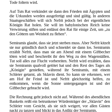
Tode foltern wird.
Auf Tuts Rat verkündet sie dann den Frieden mit Ägypten und
die Urkunden werden ausgefertigt und sind gültig. In anderen
Staatsgeschäften will sich Nefrit jedoch bei der eigentlichen
Königin Rat holen. Sie will im babylonischen Reich keine
Verwirrung stiften und entlässt den Rat für einige Zeit, um „zu
den Göttern um Weisheit zu flehen“.
Semiramis glaubt, dass sie jetzt sterben muss. Aber Nefrit kitzelt
sie nur gründlich durch und schneidet sie dann los. Semiramis
erzählt Nefrit, dass man sie am Abend mit einem Giftbecher
töten wird und beschreibt ihr den Weg zu den Wagenställen.
Tut soll alles zur Flucht vorbereiten. Nefrit wird erzählen, dass
sie Semiramis qualvoll getötet hat und den Rest des Tages als
„Königin“ genießen, während ihr Semiramis, mit einem
Schleier getarnt, als Sklavin dient. So kann sie erkennen, wer
am Hof ihr Feind ist und Nefrit gleichzeitig helfen, zu
entkommen, wenn die Sonne untergegangen ist und der
Giftbecher gebracht wird.
Die Rechnung geht jedoch nicht auf. Während des abendlichen
Banketts reißt ein betrunkener Würdenträger der „Sklavin“ den
Schleier vom Gesicht, als sie sich weigert, vor allen Gästen
nackt zu tanzen und blickt in das Antlitz der Semiramis.