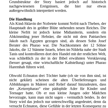
Grundstruktur der Story basiert jedoch auf historisch
nachgewiesenen Ereignissen, die hier nur etwas
außergewöhnlich interpretiert werden.
Die Handlung
Als Kind-Sklavin der Nofretete kommt Nefrit nach Theben, der
Hauptstadt des in größter Blüte stehenden neuen Reiches. Die
kleine Nefrit ist jedoch keine Midianiterin, sondern ein
Abkömmling jener Hebräer, die nicht mit dem Patriarchen
Jakob nach Ägypten gezogen sind, als dessen Sohn Josef
Berater des Pharao war. Die Nachkommen der 12 Söhne
Jakobs, die 12 Stämme Israels, leben im Nildelta nahe der Stadt
Tanis und kontrollieren dort den Handel mit der restlichen Welt,
was schließlich zu der in der Bibel erwähnten Versklavung
(besser gesagt, eine wirtschaftliche Kaltstellung) unter Pharao
Haremhab führen wird.
Obwohl Echnaton drei Töchter hatte (ob sie von ihm sind, ist
nicht geklärt) scheinen die alten Überlieferungen und
Abbildungen in Malerei und Relief darauf hinzudeuten, dass
der „Ketzerpharao“ eine pädophile Ader für Kinder und
Teenager hatte. Ob er nun kleine Jungen oder Mädchen
bevorzugte, kann man nicht sagen - vermutlich beides. In der
Story wird das jedoch nur unterschwellig angedeutet, denn da
versucht Echnaton, diese Gefühle in der letzten Konsequenz zu