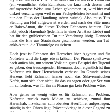
(ein vermutlicher Sohn Echnatons, der kurz nach dessen Tod
auf mysteriöse Weise ums Leben gekommen ist, wird hier mal
diskret verschwiegen weil er nur Fachgelehrten bekannt ist und
nur den Fluss der Handlung stören würde). Also muss Tuts
Stellung am Hof aufgewertet werden und nach der Sitte muss
er Baket-Amon, die älteste Tochter Echnatons heiraten. Die
liebt jedoch Haremhab (jedenfalls in einer Art Hass-Liebe) und
hat für den grüblerischen Tut nur Verachtung übrig. Dennoch
muss die Ehe aus Staatsraison geschlossen werden, um Tut-
ankh-Amun die Thronfolge zu sichern.
Doch jetzt ist Echnaton der Herrscher über Ägypten und für
Nofretete wird die Lage etwas kritisch. Der Pharao spielt zwar
nach außen hin, um seinem Volk ein gutes Beispiel der Tugend
zu geben, den treusorgenden Ehemann, doch eigentlich ist ihm
Nofretete mit ihrer Herrschsucht verhasst. Im Grunde seines
Herzens liebt Echnaton immer noch das Sklavenmädchen
Nefrit, traut sich aber nicht, ihr das zu sagen oder gar Sex von
ihr zu fordern, was für ihn als Pharao gar kein Problem wäre.
Aber genau so wenig wäre es für Echnaton ein Problem,
Nofretete zurück nach Midian zu schicken, zumal ihm
Haremhab, inzwischen zum obersten Heerführer aufgestiegen,
ständig in den Ohren liegt, Präventivkriege in dieser Gegend zu