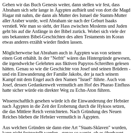
Gehen wir das Buch Genesis weiter, dann stellen wir fest, dass
Abraham sich sehr lange in Ägypten aufhielt und von dort die Magd
Hagar mit nahm, die dann als Mutter des Ismael die Stamm-Mutter
aller Araber wurde, weil Abraham sie nach der Geburt Isaaks
verstieß. Wie man so sieht, der Hass zwischen Moslems und Juden
geht bis auf die Anfänge in der Bibel zurück. Wobei sich viele der
uns bekannten Bibel-Geschichten des alten Testaments im Koran
etwas anderes erzählt wieder finden lassen.
Möglicherweise hat Abraham auch in Ägypten was von seinem
einen Gott erhählt. In der "Nefrit" wären das Hintergründe gewesen,
die irgendwelche Gelehrten aus fiktiven Papyros-Schreiften gelesen
hätten. Genau so wie die Geschichte von Josef und seinen Brüdern -
und ein Einwanderung der Familie Jakobs, der ja nach seinem
Kampf mit dem Engel auch den Namen "Israel" führte. Auch von
Josef, dessen Gedankenwelt vermutlich am Hof des Pharao Einfluss
hatte sicher würde ein direkter Weg zu Echn-Aton führen.
Wissenschaftlich gesehen würde ich die Einwanderung der Hebräer
nach Ägypten in die Zeit der Eroberung durch die Hyksos setzen,
die das Mittlere Reich vernichteten. Nach Gründung des Neuen
Reiches blieben die Hebräer vermutlich in Ägypten.
Aus welchen Gründen sie dann eine Art "Staats-Sklaven" wurden,
kann nicht festgestellt werden - genau so wenig, ob es überhaupt