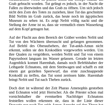
Grab gebracht worden. Tut gelingt es jedoch, in der Nacht die
Fallen zu überwinden und das Grab zu öffnen. Um sich jedoch
nicht den Zorn des Toten zu zuziehen, lässt Tut das geschnitzte
Bild Nefrits im Grab zurück, das heute noch im ägyptischen
Museum zu sehen ist. Es zeigt Nefrit völlig nackt und die
Stellung der Arme ist so, dass sie vermutlich einen Wasserkrug
auf dem Kopf getragen hat.
Auf der Flucht aus dem Bereich der Gräber werden Nefrit und
Tut von den Wächtern überrascht und gefangen genommen.
Auf Befehl des Oberaufsehers, der Tut-ankh-Amun nicht
erkennt, sollen sie den Krokodilen vorgeworfen werden. Um
ihre Qualen zu vergrößern, werden Nefrit und Tut von einem
Papyrusboot langsam ins Wasser gelassen. Gerade im letzten
Augenblick kommt Haremhab, damals noch Befehlshaber der
Leibgarde Echnatons, mit dem Streitwagen und schafft es mit
einem gut gezielten Speerwurf, das erste zuschnappende
Krokodil zu treffen, das Tut sonst zerrissen hätte. Haremhab
bringt Nefrit und Tut nach Theben zurück.
Doch dort ist während der Zeit Pharao Amenophis gestorben
und Echnaton wird jetzt Herrscher. Als die Priester schon mal
vorsichtshalber die eventuellen Nachfolger Echnatons
feststellen wollen erkennen sie, dass in der Linie dieser
Dynastie nur noch Tut-ankh-Amun Anrecht auf den Thron hat