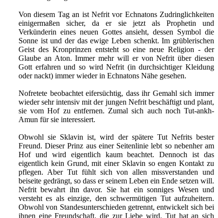
Von diesem Tag an ist Nefrit vor Echnatons Zudringlichkeiten
einigermaßen sicher, da er sie jetzt als Prophetin und
Verkünderin eines neuen Gottes ansieht, dessen Symbol die
Sonne ist und der das ewige Leben schenkt. Im grüblerischen
Geist des Kronprinzen entsteht so eine neue Religion - der
Glaube an Aton. Immer mehr will er von Nefrit über diesen
Gott erfahren und so wird Nefrit (in durchsichtiger Kleidung
oder nackt) immer wieder in Echnatons Nähe gesehen.
Nofretete beobachtet eifersüchtig, dass ihr Gemahl sich immer
wieder sehr intensiv mit der jungen Nefrit beschäftigt und plant,
sie vom Hof zu entfernen. Zumal sich auch noch Tut-ankh-
Amun für sie interessiert.
Obwohl sie Sklavin ist, wird der spätere Tut Nefrits bester
Freund. Dieser Prinz aus einer Seitenlinie lebt so nebenher am
Hof und wird eigentlich kaum beachtet. Dennoch ist das
eigentlich kein Grund, mit einer Sklavin so engen Kontakt zu
pflegen. Aber Tut fühlt sich von allen missverstanden und
beiseite gedrängt, so dass er seinem Leben ein Ende setzen will.
Nefrit bewahrt ihn davor. Sie hat ein sonniges Wesen und
versteht es als einzige, den schwermütigen Tut aufzuheitern.
Obwohl von Standesunterschieden getrennt, entwickelt sich bei
ihnen eine Freundschaft, die zur Liebe wird. Tut hat an sich