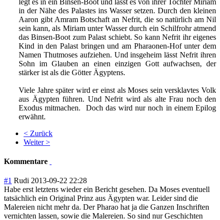
legt es in ein Binsen-Boot und lässt es von ihrer Tochter Miriam
in der Nähe des Palastes ins Wasser setzen. Durch den kleinen
Aaron gibt Amram Botschaft an Nefrit, die so natürlich am Nil
sein kann, als Miriam unter Wasser durch ein Schilfrohr atmend
das Binsen-Boot zum Palast schiebt. So kann Nefrit ihr eigenes
Kind in den Palast bringen und am Pharaonen-Hof unter dem
Namen Thutmoses aufziehen. Und insgeheim lässt Nefrit ihren
Sohn im Glauben an einen einzigen Gott aufwachsen, der
stärker ist als die Götter Ägyptens.
Viele Jahre später wird er einst als Moses sein versklavtes Volk
aus Ägypten führen. Und Nefrit wird als alte Frau noch den
Exodus mitmachen. Doch das wird nur noch in einem Epilog
erwähnt.
< Zurück
Weiter >
Kommentare
#1
Rudi
2013-09-22 22:28
Habe erst letztens wieder ein Bericht gesehen. Da Moses eventuell
tatsächlich ein Original Prinz aus Ägypten war. Leider sind die
Malereien nicht mehr da. Der Pharao hat ja die Ganzen Inschriften
vernichten lassen, sowie die Malereien. So sind nur Geschichten