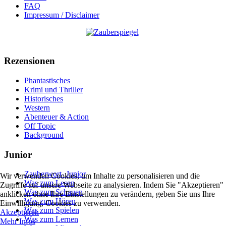
FAQ
Impressum / Disclaimer
Rezensionen
Phantastisches
Krimi und Thriller
Historisches
Western
Abenteuer & Action
Off Topic
Background
Junior
Zauberwort- Junior
Wir verwenden Cookies, um Inhalte zu personalisieren und die
Was zum Lesen
Zugriffe auf unsere Webseite zu analysieren. Indem Sie "Akzeptieren"
Was zum Schauen
anklicken ohne Ihre Einstellungen zu verändern, geben Sie uns Ihre
Was zum Hören
Einwilligung, Cookies zu verwenden.
Was zum Spielen
Akzeptieren
Was zum Lernen
Mehr Infos