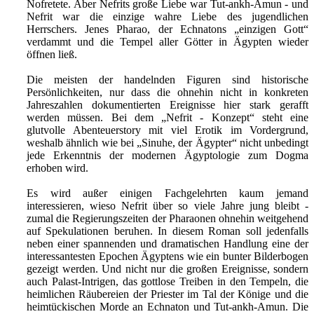
Nofretete. Aber Nefrits große Liebe war Tut-ankh-Amun - und
Nefrit war die einzige wahre Liebe des jugendlichen
Herrschers. Jenes Pharao, der Echnatons „einzigen Gott“
verdammt und die Tempel aller Götter in Ägypten wieder
öffnen ließ.
Die meisten der handelnden Figuren sind historische
Persönlichkeiten, nur dass die ohnehin nicht in konkreten
Jahreszahlen dokumentierten Ereignisse hier stark gerafft
werden müssen. Bei dem „Nefrit - Konzept“ steht eine
glutvolle Abenteuerstory mit viel Erotik im Vordergrund,
weshalb ähnlich wie bei „Sinuhe, der Ägypter“ nicht unbedingt
jede Erkenntnis der modernen Ägyptologie zum Dogma
erhoben wird.
Es wird außer einigen Fachgelehrten kaum jemand
interessieren, wieso Nefrit über so viele Jahre jung bleibt -
zumal die Regierungszeiten der Pharaonen ohnehin weitgehend
auf Spekulationen beruhen. In diesem Roman soll jedenfalls
neben einer spannenden und dramatischen Handlung eine der
interessantesten Epochen Ägyptens wie ein bunter Bilderbogen
gezeigt werden. Und nicht nur die großen Ereignisse, sondern
auch Palast-Intrigen, das gottlose Treiben in den Tempeln, die
heimlichen Räubereien der Priester im Tal der Könige und die
heimtückischen Morde an Echnaton und Tut-ankh-Amun. Die