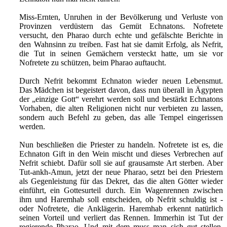
Miss-Ernten, Unruhen in der Bevölkerung und Verluste von
Provinzen verdüstern das Gemüt Echnatons. Nofretete
versucht, den Pharao durch echte und gefälschte Berichte in
den Wahnsinn zu treiben. Fast hat sie damit Erfolg, als Nefrit,
die Tut in seinen Gemächern versteckt hatte, um sie vor
Nofretete zu schützen, beim Pharao auftaucht.
Durch Nefrit bekommt Echnaton wieder neuen Lebensmut.
Das Mädchen ist begeistert davon, dass nun überall in Ägypten
der „einzige Gott“ verehrt werden soll und bestärkt Echnatons
Vorhaben, die alten Religionen nicht nur verbieten zu lassen,
sondern auch Befehl zu geben, das alle Tempel eingerissen
werden.
Nun beschließen die Priester zu handeln. Nofretete ist es, die
Echnaton Gift in den Wein mischt und dieses Verbrechen auf
Nefrit schiebt. Dafür soll sie auf grausamste Art sterben. Aber
Tut-ankh-Amun, jetzt der neue Pharao, setzt bei den Priestern
als Gegenleistung für das Dekret, das die alten Götter wieder
einführt, ein Gottesurteil durch. Ein Wagenrennen zwischen
ihm und Haremhab soll entscheiden, ob Nefrit schuldig ist -
oder Nofretete, die Anklägerin. Haremhab erkennt natürlich
seinen Vorteil und verliert das Rennen. Immerhin ist Tut der
regierende Pharao. Und mit dem muss man sich gut stellen.