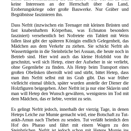
keine Interessen an der Herrschaft über das Land,
Eroberungskriege oder große Bauwerke. Nur Gräber und
Begräbnisse faszinieren ihn.
Dass Nefrit (inzwischen ein Teenager mit kleinen Brüsten und
fast knabenhaftem Körperbau, was Echnaton besonders
fasziniert) versehentlich bei Nofretete ein Tablett mit Wein
fallen lässt gibt der späteren Königin endlich Gelegenheit, das
Mädchen aus dem Verkehr zu ziehen. Sie schickt Nefrit als
Wasserträgerin in die Steinbrüche bei Assuan, die heute noch in
Betrieb sind. Hier wird auch das kleine Holzbild von ihr
geschnitzt, weil sich Hetep, einer der Aufseher in sie verliebt,
ohne Gegenliebe zu finden. Als Hetep beim Transport eines
großen Obelisken überrollt wird und stirbt, bittet Hetep, dass
man ihm Nefrit selbst mit ins Grab gibt. Das war früher
vielleicht einmal üblich, später wurden anstelle der Diener die
Holzfiguren beigegeben. Aber Nefrit ist ja nur eine Sklavin und
man will Hetep den Wunsch gewähren, wenigstens im Tod mit
dem Mädchen, das er liebte, vereint zu sein.
Es gelingt Nefrit jedoch, innerhalb der vierzig Tage, in denen
Heteps Leiche zur Mumie gemacht wird, eine Botschaft zu Tut-
ankh-Amun nach Theben zu senden. Tut verläßt heimlich den
Hof des Pharao und fährt mit einem Wagen zu den
Steinbrüchen. Nefrit ist jedoch schon mit Heteps Mumie ins