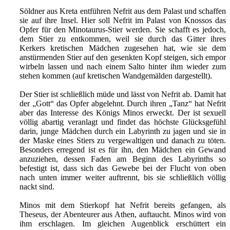
Söldner aus Kreta entführen Nefrit aus dem Palast und schaffen
sie auf ihre Insel. Hier soll Nefrit im Palast von Knossos das
Opfer für den Minotaurus-Stier werden. Sie schafft es jedoch,
dem Stier zu entkommen, weil sie durch das Gitter ihres
Kerkers kretischen Mädchen zugesehen hat, wie sie dem
anstürmenden Stier auf den gesenkten Kopf steigen, sich empor
wirbeln lassen und nach einem Salto hinter ihm wieder zum
stehen kommen (auf kretischen Wandgemälden dargestellt).
Der Stier ist schließlich müde und lässt von Nefrit ab. Damit hat
der „Gott“ das Opfer abgelehnt. Durch ihren „Tanz“ hat Nefrit
aber das Interesse des Königs Minos erweckt. Der ist sexuell
völlig abartig veranlagt und findet das höchste Glücksgefühl
darin, junge Mädchen durch ein Labyrinth zu jagen und sie in
der Maske eines Stiers zu vergewaltigen und danach zu töten.
Besonders erregend ist es für ihn, den Mädchen ein Gewand
anzuziehen, dessen Faden am Beginn des Labyrinths so
befestigt ist, dass sich das Gewebe bei der Flucht von oben
nach unten immer weiter auftrennt, bis sie schließlich völlig
nackt sind.
Minos mit dem Stierkopf hat Nefrit bereits gefangen, als
Theseus, der Abenteurer aus Athen, auftaucht. Minos wird von
ihm erschlagen. Im gleichen Augenblick erschüttert ein