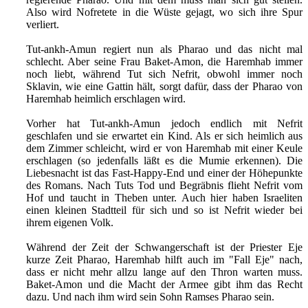
Also wird Nofretete in die Wüste gejagt, wo sich ihre Spur
verliert.
Tut-ankh-Amun regiert nun als Pharao und das nicht mal
schlecht. Aber seine Frau Baket-Amon, die Haremhab immer
noch liebt, während Tut sich Nefrit, obwohl immer noch
Sklavin, wie eine Gattin hält, sorgt dafür, dass der Pharao von
Haremhab heimlich erschlagen wird.
Vorher hat Tut-ankh-Amun jedoch endlich mit Nefrit
geschlafen und sie erwartet ein Kind. Als er sich heimlich aus
dem Zimmer schleicht, wird er von Haremhab mit einer Keule
erschlagen (so jedenfalls läßt es die Mumie erkennen). Die
Liebesnacht ist das Fast-Happy-End und einer der Höhepunkte
des Romans. Nach Tuts Tod und Begräbnis flieht Nefrit vom
Hof und taucht in Theben unter. Auch hier haben Israeliten
einen kleinen Stadtteil für sich und so ist Nefrit wieder bei
ihrem eigenen Volk.
Während der Zeit der Schwangerschaft ist der Priester Eje
kurze Zeit Pharao, Haremhab hilft auch im "Fall Eje" nach,
dass er nicht mehr allzu lange auf den Thron warten muss.
Baket-Amon und die Macht der Armee gibt ihm das Recht
dazu. Und nach ihm wird sein Sohn Ramses Pharao sein.