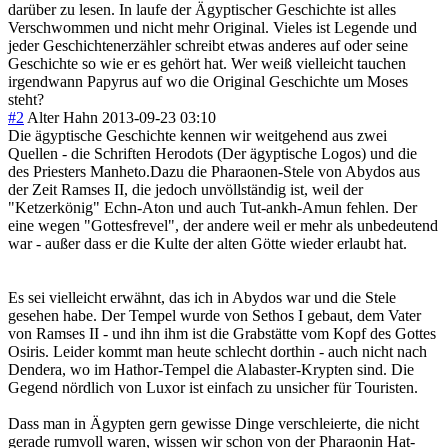
darüber zu lesen. In laufe der Ägyptischer Geschichte ist alles
Verschwommen und nicht mehr Original. Vieles ist Legende und
jeder Geschichtenerzähler schreibt etwas anderes auf oder seine
Geschichte so wie er es gehört hat. Wer weiß vielleicht tauchen
irgendwann Papyrus auf wo die Original Geschichte um Moses
steht?
#2
Alter Hahn
2013-09-23 03:10
Die ägyptische Geschichte kennen wir weitgehend aus zwei
Quellen - die Schriften Herodots (Der ägyptische Logos) und die
des Priesters Manheto.Dazu die Pharaonen-Stele von Abydos aus
der Zeit Ramses II, die jedoch unvöllständig ist, weil der
"Ketzerkönig" Echn-Aton und auch Tut-ankh-Amun fehlen. Der
eine wegen "Gottesfrevel", der andere weil er mehr als unbedeutend
war - außer dass er die Kulte der alten Götte wieder erlaubt hat.
Es sei vielleicht erwähnt, das ich in Abydos war und die Stele
gesehen habe. Der Tempel wurde von Sethos I gebaut, dem Vater
von Ramses II - und ihn ihm ist die Grabstätte vom Kopf des Gottes
Osiris. Leider kommt man heute schlecht dorthin - auch nicht nach
Dendera, wo im Hathor-Tempel die Alabaster-Krypten sind. Die
Gegend nördlich von Luxor ist einfach zu unsicher für Touristen.
Dass man in Ägypten gern gewisse Dinge verschleierte, die nicht
gerade rumvoll waren, wissen wir schon von der Pharaonin Hat-