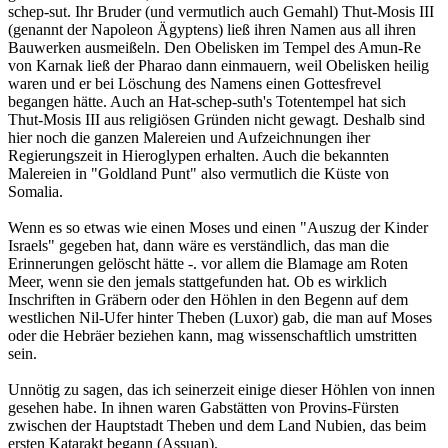
schep-sut. Ihr Bruder (und vermutlich auch Gemahl) Thut-Mosis III
(genannt der Napoleon Ägyptens) ließ ihren Namen aus all ihren
Bauwerken ausmeißeln. Den Obelisken im Tempel des Amun-Re
von Karnak ließ der Pharao dann einmauern, weil Obelisken heilig
waren und er bei Löschung des Namens einen Gottesfrevel
begangen hätte. Auch an Hat-schep-suth's Totentempel hat sich
Thut-Mosis III aus religiösen Gründen nicht gewagt. Deshalb sind
hier noch die ganzen Malereien und Aufzeichnungen iher
Regierungszeit in Hieroglypen erhalten. Auch die bekannten
Malereien in "Goldland Punt" also vermutlich die Küste von
Somalia.
Wenn es so etwas wie einen Moses und einen "Auszug der Kinder
Israels" gegeben hat, dann wäre es verständlich, das man die
Erinnerungen gelöscht hätte -. vor allem die Blamage am Roten
Meer, wenn sie den jemals stattgefunden hat. Ob es wirklich
Inschriften in Gräbern oder den Höhlen in den Begenn auf dem
westlichen Nil-Ufer hinter Theben (Luxor) gab, die man auf Moses
oder die Hebräer beziehen kann, mag wissenschaftlich umstritten
sein.
Unnötig zu sagen, das ich seinerzeit einige dieser Höhlen von innen
gesehen habe. In ihnen waren Gabstätten von Provins-Fürsten
zwischen der Hauptstadt Theben und dem Land Nubien, das beim
ersten Katarakt begann (Assuan).