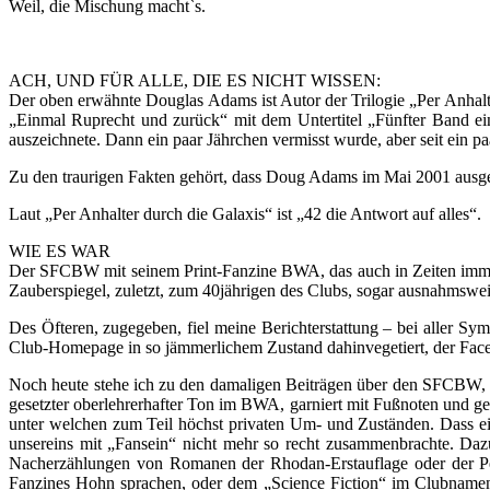
Weil, die Mischung macht`s.
ACH, UND FÜR ALLE, DIE ES NICHT WISSEN:
Der oben erwähnte Douglas Adams ist Autor der Trilogie „Per Anhal
„Einmal Ruprecht und zurück“ mit dem Untertitel „Fünfter Band ei
auszeichnete. Dann ein paar Jährchen vermisst wurde, aber seit ein pa
Zu den traurigen Fakten gehört, dass Doug Adams im Mai 2001 ausgere
Laut „Per Anhalter durch die Galaxis“ ist „42 die Antwort auf alles“.
WIE ES WAR
Der SFCBW mit seinem Print-Fanzine BWA, das auch in Zeiten immer
Zauberspiegel, zuletzt, zum 40jährigen des Clubs, sogar ausnahmswei
Des Öfteren, zugegeben, fiel meine Berichterstattung – bei aller Sym
Club-Homepage in so jämmerlichem Zustand dahinvegetiert, der Facebo
Noch heute stehe ich zu den damaligen Beiträgen über den SFCBW, 
gesetzter oberlehrerhafter Ton im BWA, garniert mit Fußnoten und ge
unter welchen zum Teil höchst privaten Um- und Zuständen. Dass ein
unsereins mit „Fansein“ nicht mehr so recht zusammenbrachte. Da
Nacherzählungen von Romanen der Rhodan-Erstauflage oder der P
Fanzines Hohn sprachen, oder dem „Science Fiction“ im Clubnamen