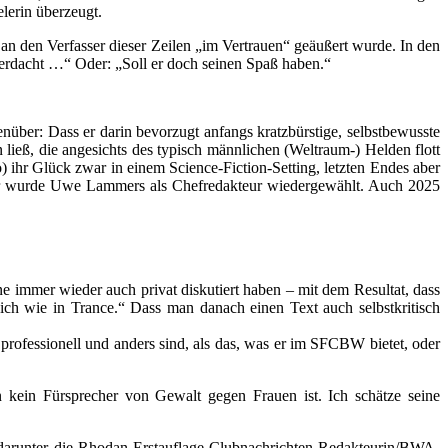
lerin überzeugt.
an den Verfasser dieser Zeilen „im Vertrauen“ geäußert wurde. In den
berdacht …“ Oder: „Soll er doch seinen Spaß haben.“
enüber: Dass er darin bevorzugt anfangs kratzbürstige, selbstbewusste
ließ, die angesichts des typisch männlichen (Weltraum-) Helden flott
 ihr Glück zwar in einem Science-Fiction-Setting, letzten Endes aber
Jahr wurde Uwe Lammers als Chefredakteur wiedergewählt. Auch 2025
e immer wieder auch privat diskutiert haben – mit dem Resultat, dass
 ich wie in Trance.“ Dass man danach einen Text auch selbstkritisch
ig professionell und anders sind, als das, was er im SFCBW bietet, oder
en kein Fürsprecher von Gewalt gegen Frauen ist. Ich schätze seine
n (darunter die Rhodan-Erstauflage-Clubnachrichten-Redakteurin/BWA-