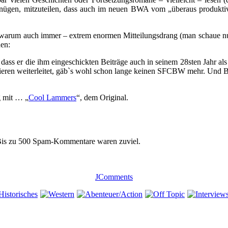
gnügen, mitzuteilen, dass auch im neuen BWA vom „überaus produkti
 warum auch immer – extrem enormen Mitteilungsdrang (man schaue nu
hen:
ss er die ihm eingeschickten Beiträge auch in seinem 28sten Jahr a
pieren weiterleitet, gäb`s wohl schon lange keinen SFCBW mehr. Und 
g mit … „
Cool Lammers
“, dem Original.
 Bis zu 500 Spam-Kommentare waren zuviel.
JComments