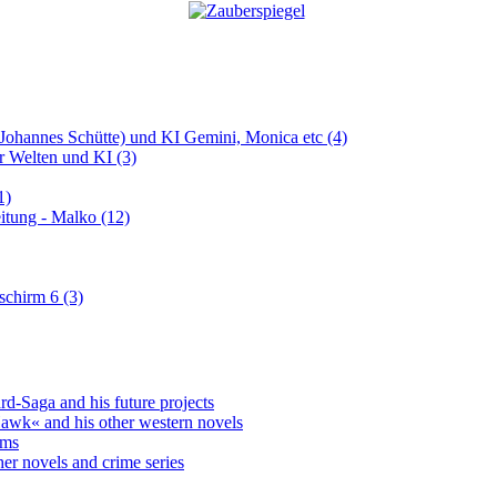
 (Johannes Schütte) und KI Gemini, Monica etc (4)
er Welten und KI (3)
1)
itung - Malko (12)
schirm 6 (3)
-Saga and his future projects
awk« and his other western novels
yms
er novels and crime series