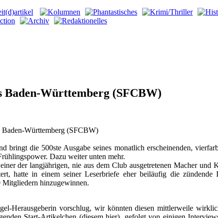
ubs Baden-Württemberg (SFCBW)
ubs Baden-Württemberg (SFCBW)
 bringt die 500ste Ausgabe seines monatlich erscheinenden, vierfar
Frühlingspower. Dazu weiter unten mehr.
einer der langjährigen, nie aus dem Club ausgetretenen Macher und 
ert, hatte in einem seiner Leserbriefe eher beiläufig die zündende
 Mitgliedern hinzugewinnen.
el-Herausgeberin vorschlug, wir könnten diesen mittlerweile wirkli
enden Start-Artikelchen (diesem hier), gefolgt von einigen Interviews