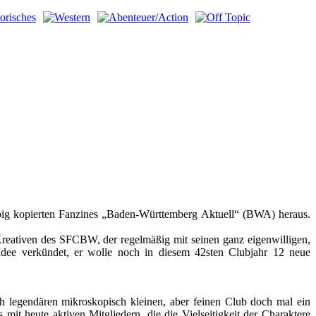
big kopierten Fanzines „Baden-Württemberg Aktuell“ (BWA) heraus.
Kreativen des SFCBW, der regelmäßig mit seinen ganz eigenwilligen,
 Idee verkündet, er wolle noch in diesem 42sten Clubjahr 12 neue
ch legendären mikroskopisch kleinen, aber feinen Club doch mal ein
 mit heute aktiven Mitgliedern, die die Vielseitigkeit der Charaktere