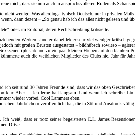
reue mich, dass sie nun auch in anspruchsvolleren Rollen als Schauspie
 nicht wenige. Was allerdings, typisch Deutsch, nur in privaten Mails 
 wenn, dann dezent – „So genau hab ich das alles nicht gelesen und ü
te“ oder, im Editorial, deren Rechtschreibung kritisierte.
ziehenden Werken stand er dabei leider sehr viel weniger kritisch geg
jedoch mit großen Brüsten ausgestattet – bildhübsch sowieso – agieren 
 Sexszenen (plus ab und zu ein paar kleinen Hieben auf den blanken Po)
 kümmerte auch die weiblichen Mitglieder des Clubs nie. Jahr für 
d ich seit rund 30 Jahren Freunde sind, dass wir das oben Geschrieben
chon klar. Aber … ich lerne halt langsam. Und wenn ich schreibe, bin
t immer wieder vorbei, Cool Lammers eben.
storischen Jahrbüchern veröffentlicht hat, die in Stil und Ausdruck völl
. Ich weiß, dass er trotz seiner begeisterten E.L. James-Rezension
emen Drive.
ubar vielen Geschichten oder Fortsetzungsromane – vielleicht – lese