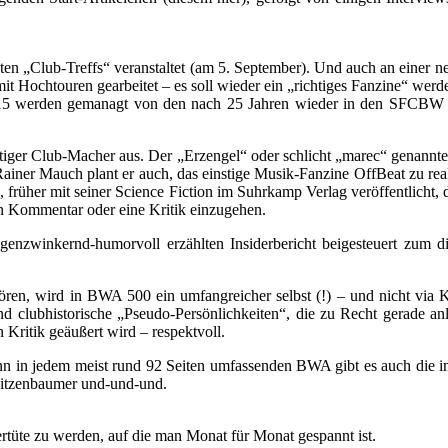
ten „Club-Treffs“ veranstaltet (am 5. September). Und auch an einer 
htouren gearbeitet – es soll wieder ein „richtiges Fanzine“ werd
 werden gemanagt von den nach 25 Jahren wieder in den SFCBW ein
einstiger Club-Macher aus. Der „Erzengel“ oder schlicht „marec“ genan
er Mauch plant er auch, das einstige Musik-Fanzine OffBeat zu reaktiv
, früher mit seiner Science Fiction im Suhrkamp Verlag veröffentlicht,
nen Kommentar oder eine Kritik einzugehen.
nzwinkernd-humorvoll erzählten Insiderbericht beigesteuert zum 
en, wird in BWA 500 ein umfangreicher selbst (!) – und nicht via K
 clubhistorische „Pseudo-Persönlichkeiten“, die zu Recht gerade an
 Kritik geäußert wird – respektvoll.
enn in jedem meist rund 92 Seiten umfassenden BWA gibt es auch die i
hnitzenbaumer und-und-und.
tüte zu werden, auf die man Monat für Monat gespannt ist.