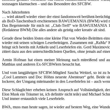
sozusagen klarmachen – und das Besondere des SFCBW.
Nach Jahrzehnten
… wird aktuell wieder einer der einst fandomsweit berühmt-berüchtig
als BoD-Taschenbuch erschienenen BAWUEMANIA (BWM) wird mit Hoc
Das Begeisternde für mich ist: „Club-Treff“ wie BAWUEMANIA 15
(Redakteur BWM) Die alles andere als geistig oder kreativ alt sind.
Gerade diese beiden lösten eine kleine Flut von Wieder-Beitritten 
wieder mit seinen schrägen Leserbeiträgen. Zusammen mit „RaMa“ Rain
bringt sich bereits mit Artikeln und Leserbriefen ein. Gerd Maximovic
zitiert dazu aus den unterschiedlichsten Quellen, ohne jemals auf ei
Armin Hofman hat einen meiner Meinung nach mitreißend und auge
Matthias und anderen Ex-SFCBWlern besucht hat.
Und vom langjährigen SFCBW-Mitglied Sascha Weitzel, so ist zu hör
„Cool Lammers und Doc Höhns neueste Abenteuer“ geht. Beide sind
lockerer, der Umgang miteinander in den Leserbriefen ist – auch wenn
Diese Schlaglichter erheben keinen Anspruch auf Vollständigkeit, d
Elon Musk ein Träumer ist, ich definitiv nicht teile) und Michael Sc
Und immer erstaunlich viele Leserbriefe.
BWA, muss man heute sagen, ist wieder auf bestem Weg, eine Wunder