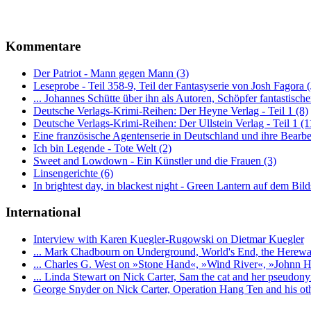
Kommentare
Der Patriot - Mann gegen Mann (3)
Leseprobe - Teil 358-9, Teil der Fantasyserie von Josh Fagora
... Johannes Schütte über ihn als Autoren, Schöpfer fantastisch
Deutsche Verlags-Krimi-Reihen: Der Heyne Verlag - Teil 1 (8)
Deutsche Verlags-Krimi-Reihen: Der Ullstein Verlag - Teil 1 (1
Eine französische Agentenserie in Deutschland und ihre Bearbe
Ich bin Legende - Tote Welt (2)
Sweet and Lowdown - Ein Künstler und die Frauen (3)
Linsengerichte (6)
In brightest day, in blackest night - Green Lantern auf dem Bild
International
Interview with Karen Kuegler-Rugowski on Dietmar Kuegler
... Mark Chadbourn on Underground, World's End, the Hereward
... Charles G. West on »Stone Hand«, »Wind River«, »Johnn H
... Linda Stewart on Nick Carter, Sam the cat and her pseudon
George Snyder on Nick Carter, Operation Hang Ten and his oth