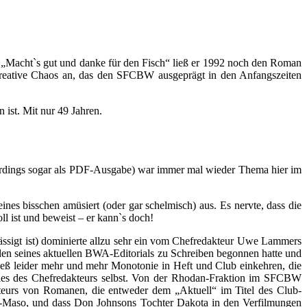
 „Macht`s gut und danke für den Fisch“ ließ er 1992 noch den Roman
 kreative Chaos an, das den SFCBW ausgeprägt in den Anfangszeiten
ist. Mit nur 49 Jahren.
erdings sogar als PDF-Ausgabe) war immer mal wieder Thema hier im
ines bisschen amüsiert (oder gar schelmisch) aus. Es nervte, dass die
l ist und beweist – er kann`s doch!
sigt ist) dominierte allzu sehr ein vom Chefredakteur Uwe Lammers
ilen seines aktuellen BWA-Editorials zu Schreiben begonnen hatte und
ließ leider mehr und mehr Monotonie in Heft und Club einkehren, die
ries des Chefredakteurs selbst. Von der Rhodan-Fraktion im SFCBW
urs von Romanen, die entweder dem „Aktuell“ im Titel des Club-
o-Maso, und dass Don Johnsons Tochter Dakota in den Verfilmungen