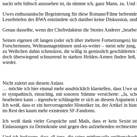
nackt sehr hübsch anzusehen ist, da stimme ich, ganz Mann, zu. Und f
Uwes enthusiastische Begeisterung für diese Romane/Filme befremdete
Leserbriefen des BWA entzündete sich darüber keine Diskussion, und
Genau dasselbe, wenn der Chefredakteur die Stories Anderer „bearbeite
Seinen eigenen oft langen (oder sich über mehrere Fortsetzungen) hin
Forscherinnen, Weltraumagentinnen und-so-weiter – meist sehr jung, 
zu Weibchen dahin schmolzen, die willig in genüsslich geschilderten
doch überwiegend schnurrend in starken Helden-Armen finden ließ,
wieder.
Nicht zuletzt aus diesem Anlass
… möchte ich hier einmal mehr ausdrücklich klarstellen, dass Uwe un
er sympathisch, einsichtig, mit sonoren Stimme versicherte: „Ja, s
bearbeiten kann – irgendwie schlängelte er sich an diesem Argumen
Ich weiß, dass er ein hervorragender Historiker ist, der Artikel in hi
im Rest des kaum mehr existenten SF-Fandoms.
Ich weiß dank vieler Gespräche und Mails, dass er kein Sexist ist
Einlassungen zu Demokratie und gegen den aufziehenden rechtsextr
Und ich bedauere, dass all jene, die seine mittlerweile unüberscha