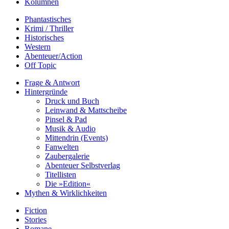
Kolumnen
Phantastisches
Krimi / Thriller
Historisches
Western
Abenteuer/Action
Off Topic
Frage & Antwort
Hintergründe
Druck und Buch
Leinwand & Mattscheibe
Pinsel & Pad
Musik & Audio
Mittendrin (Events)
Fanwelten
Zaubergalerie
Abenteuer Selbstverlag
Titellisten
Die »Edition«
Mythen & Wirklichkeiten
Fiction
Stories
Romane