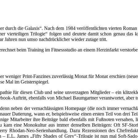
ter durch die Galaxis“. Nach dem 1984 veröffentlichten vierten Roman
ner vierteiligen Trilogie“ folgen und deutete damit schon genau das
ar Jahren nun umso nachdrücklicher wieder zutage tritt.
chnet beim Training im Fitnessstudio an einem Herzinfarkt verstorben 
 weniger Print-Fanzines zuverlässig Monat für Monat erschien (neu
se Mal im Geisterspiegel.
pathie für diesen Club und seine unverzagten Mitglieder – ein klitzekle
ok-Auftritt, ebenfalls von Michael Baumgartner verantwortet, aber tol
denn neben der vernachlässigten Homepage (die noch immer vernachläs
nauer Datierung, wann er, beispielsweise einen ersten Teil von drei Te
ige Mitarbeiter ihre Beiträge bald ebenfalls mit Fußnoten versahen, 
zu kam eine Monokultur aus immer denselben Beiträgen: Oft SF-Sto
erry Rhodan-Neo-Serienhandlung. Dazu Rezensionen des Chefredakte
 – E.L. James „Fifty Shades of Grey“-Trilogie ist nun mal Soft-Sad