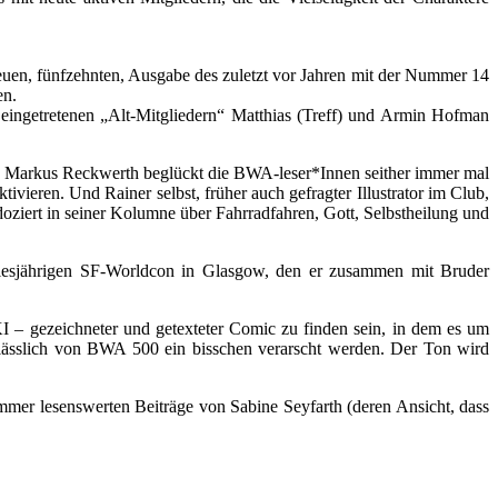
neuen, fünfzehnten, Ausgabe des zuletzt vor Jahren mit der Nummer 14
en.
getretenen „Alt-Mitgliedern“ Matthias (Treff) und Armin Hofman
nte Markus Reckwerth beglückt die BWA-leser*Innen seither immer mal
ieren. Und Rainer selbst, früher auch gefragter Illustrator im Club,
 doziert in seiner Kolumne über Fahrradfahren, Gott, Selbstheilung und
diesjährigen SF-Worldcon in Glasgow, den er zusammen mit Bruder
I – gezeichneter und getexteter Comic zu finden sein, in dem es um
lässlich von BWA 500 ein bisschen verarscht werden. Der Ton wird
mmer lesenswerten Beiträge von Sabine Seyfarth (deren Ansicht, dass