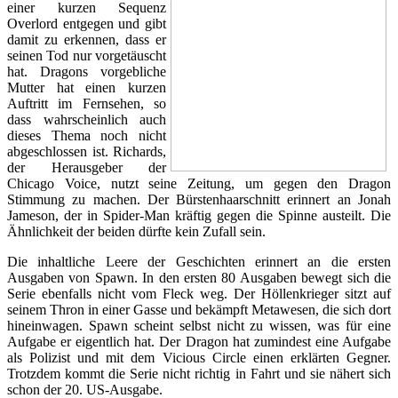
einer kurzen Sequenz
Overlord entgegen und gibt
damit zu erkennen, dass er
seinen Tod nur vorgetäuscht
hat. Dragons vorgebliche
Mutter hat einen kurzen
Auftritt im Fernsehen, so
dass wahrscheinlich auch
dieses Thema noch nicht
abgeschlossen ist. Richards,
der Herausgeber der
Chicago Voice, nutzt seine Zeitung, um gegen den Dragon
Stimmung zu machen. Der Bürstenhaarschnitt erinnert an Jonah
Jameson, der in Spider-Man kräftig gegen die Spinne austeilt. Die
Ähnlichkeit der beiden dürfte kein Zufall sein.
Die inhaltliche Leere der Geschichten erinnert an die ersten
Ausgaben von Spawn. In den ersten 80 Ausgaben bewegt sich die
Serie ebenfalls nicht vom Fleck weg. Der Höllenkrieger sitzt auf
seinem Thron in einer Gasse und bekämpft Metawesen, die sich dort
hineinwagen. Spawn scheint selbst nicht zu wissen, was für eine
Aufgabe er eigentlich hat. Der Dragon hat zumindest eine Aufgabe
als Polizist und mit dem Vicious Circle einen erklärten Gegner.
Trotzdem kommt die Serie nicht richtig in Fahrt und sie nähert sich
schon der 20. US-Ausgabe.