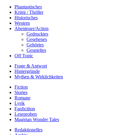
Phantastisches
Krimi / Thriller
Historisches
Western
Abenteuer/Action
Gedrucktes
Gesehenes
Gehörtes
Gespieltes
Off Topic
Frage & Antwort
Hintergründe
Mythen & Wirklichkeiten
Fiction
Stories
Romane
Lyrik
Fanficition
Leseproben
Magirian Wonder Tales
Redaktionelles