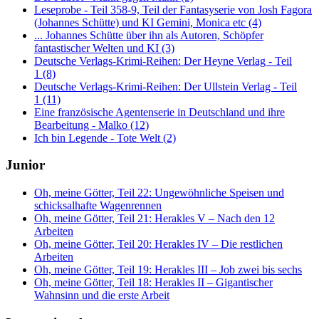
Leseprobe - Teil 358-9, Teil der Fantasyserie von Josh Fagora
(Johannes Schütte) und KI Gemini, Monica etc (4)
... Johannes Schütte über ihn als Autoren, Schöpfer
fantastischer Welten und KI (3)
Deutsche Verlags-Krimi-Reihen: Der Heyne Verlag - Teil
1 (8)
Deutsche Verlags-Krimi-Reihen: Der Ullstein Verlag - Teil
1 (11)
Eine französische Agentenserie in Deutschland und ihre
Bearbeitung - Malko (12)
Ich bin Legende - Tote Welt (2)
Junior
Oh, meine Götter, Teil 22: Ungewöhnliche Speisen und
schicksalhafte Wagenrennen
Oh, meine Götter, Teil 21: Herakles V – Nach den 12
Arbeiten
Oh, meine Götter, Teil 20: Herakles IV – Die restlichen
Arbeiten
Oh, meine Götter, Teil 19: Herakles III – Job zwei bis sechs
Oh, meine Götter, Teil 18: Herakles II – Gigantischer
Wahnsinn und die erste Arbeit