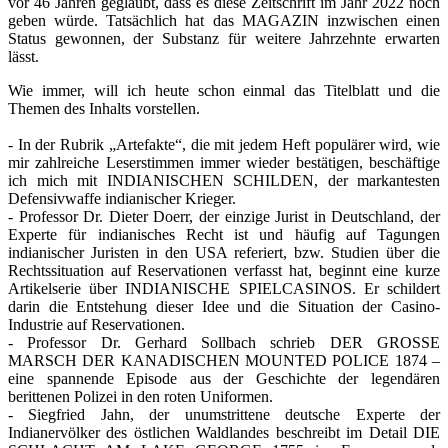
vor 46 Jahren geglaubt, dass es diese Zeitschrift im Jahr 2022 noch
geben würde. Tatsächlich hat das MAGAZIN inzwischen einen
Status gewonnen, der Substanz für weitere Jahrzehnte erwarten
lässt.
Wie immer, will ich heute schon einmal das Titelblatt und die
Themen des Inhalts vorstellen.
- In der Rubrik „Artefakte“, die mit jedem Heft populärer wird, wie
mir zahlreiche Leserstimmen immer wieder bestätigen, beschäftige
ich mich mit INDIANISCHEN SCHILDEN, der markantesten
Defensivwaffe indianischer Krieger.
- Professor Dr. Dieter Doerr, der einzige Jurist in Deutschland, der
Experte für indianisches Recht ist und häufig auf Tagungen
indianischer Juristen in den USA referiert, bzw. Studien über die
Rechtssituation auf Reservationen verfasst hat, beginnt eine kurze
Artikelserie über INDIANISCHE SPIELCASINOS. Er schildert
darin die Entstehung dieser Idee und die Situation der Casino-
Industrie auf Reservationen.
- Professor Dr. Gerhard Sollbach schrieb DER GROSSE
MARSCH DER KANADISCHEN MOUNTED POLICE 1874 –
eine spannende Episode aus der Geschichte der legendären
berittenen Polizei in den roten Uniformen.
- Siegfried Jahn, der unumstrittene deutsche Experte der
Indianervölker des östlichen Waldlandes beschreibt im Detail DIE