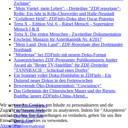
Zschäpe"
"Mein Viertel, mein Leben": - Dreiteilige "ZDF.reportage"-
Reihe: Ein Jahr in Köln-Chorweiler und Halle-Neustadt
"Gefallener Held": ZDFinfo-Doku über Oscar Pistorius
Terra X – Edition Vol. 6 – Rätsel Mensch – Supertalent
Mensch I & II
Terra X: Die ersten Menschen - Zweiteilige Dokumentation
Erscheint: Magazin für Amerikanistik Nr. 4/2017
"Mein Land, Dein Land": ZDF-Reportage über Dortmunder
Nordstadt
"Mördertag" bei ZDFinfo mit neuem Doku-Format
Ausgezeichnetes ZDF-Programm: Publikumspreis Jupiter
Award als "Bester TV-Spielfilm" für ZDF-Dreiteiler
"TANNBACH − Schicksal eines Dorfes"
Ein Sommer voller Doku-Highlights in ZDFinfo - Ein
Dutzend neuer Dokus in den Ferienwochen
Bewegende Öko-Dokumentation: "Cowspiracy"
Das Geheimnis der Chinesischen Mauer und der Riesen-
Buddha: langer ZDFinfo-China-Abend...
Wir verwenden Cookies, um Inhalte zu personalisieren und die
Der Zauberspiegel
Zugriffe auf unsere Webseite zu analysieren. Indem Sie "Akzeptieren"
Die Rezensionen
anklicken ohne Ihre Einstellungen zu verändern, geben Sie uns Ihre
Die Nachrichten
Einwilligung, Cookies zu verwenden.
Der Junior
Akzeptieren
The International