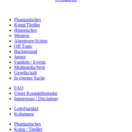
Phantastisches
Krimi/Thriller
Historisches
Western
Abenteuer/Action
Off Topic
Background
Junior
Fandom / Events
Multimedia/Web
Gesellschaft
In eigener Sache
FAQ
Unser Kontaktformular
Impressum / Disclaimer
Leit(d)artikel
Kolumnen
Phantastisches
Krimi / Thriller