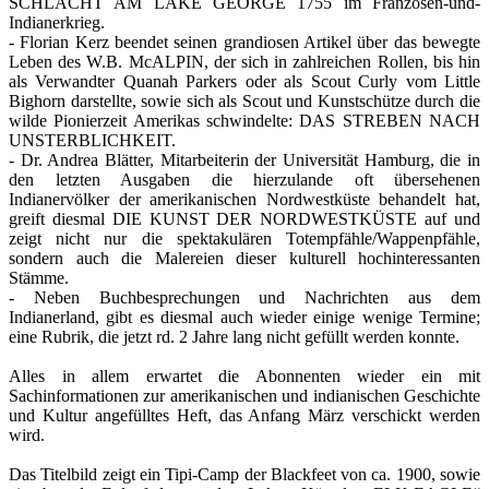
SCHLACHT AM LAKE GEORGE 1755 im Franzosen-und-
Indianerkrieg.
- Florian Kerz beendet seinen grandiosen Artikel über das bewegte
Leben des W.B. McALPIN, der sich in zahlreichen Rollen, bis hin
als Verwandter Quanah Parkers oder als Scout Curly vom Little
Bighorn darstellte, sowie sich als Scout und Kunstschütze durch die
wilde Pionierzeit Amerikas schwindelte: DAS STREBEN NACH
UNSTERBLICHKEIT.
- Dr. Andrea Blätter, Mitarbeiterin der Universität Hamburg, die in
den letzten Ausgaben die hierzulande oft übersehenen
Indianervölker der amerikanischen Nordwestküste behandelt hat,
greift diesmal DIE KUNST DER NORDWESTKÜSTE auf und
zeigt nicht nur die spektakulären Totempfähle/Wappenpfähle,
sondern auch die Malereien dieser kulturell hochinteressanten
Stämme.
- Neben Buchbesprechungen und Nachrichten aus dem
Indianerland, gibt es diesmal auch wieder einige wenige Termine;
eine Rubrik, die jetzt rd. 2 Jahre lang nicht gefüllt werden konnte.
Alles in allem erwartet die Abonnenten wieder ein mit
Sachinformationen zur amerikanischen und indianischen Geschichte
und Kultur angefülltes Heft, das Anfang März verschickt werden
wird.
Das Titelbild zeigt ein Tipi-Camp der Blackfeet von ca. 1900, sowie