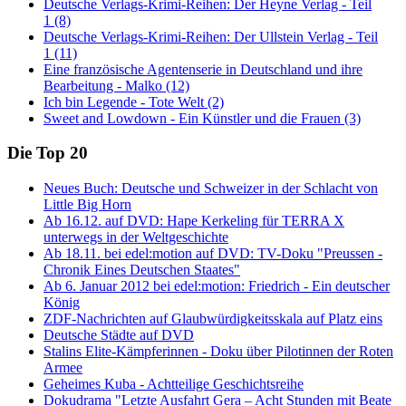
Deutsche Verlags-Krimi-Reihen: Der Heyne Verlag - Teil
1 (8)
Deutsche Verlags-Krimi-Reihen: Der Ullstein Verlag - Teil
1 (11)
Eine französische Agentenserie in Deutschland und ihre
Bearbeitung - Malko (12)
Ich bin Legende - Tote Welt (2)
Sweet and Lowdown - Ein Künstler und die Frauen (3)
Die Top 20
Neues Buch: Deutsche und Schweizer in der Schlacht von
Little Big Horn
Ab 16.12. auf DVD: Hape Kerkeling für TERRA X
unterwegs in der Weltgeschichte
Ab 18.11. bei edel:motion auf DVD: TV-Doku "Preussen -
Chronik Eines Deutschen Staates"
Ab 6. Januar 2012 bei edel:motion: Friedrich - Ein deutscher
König
ZDF-Nachrichten auf Glaubwürdigkeitsskala auf Platz eins
Deutsche Städte auf DVD
Stalins Elite-Kämpferinnen - Doku über Pilotinnen der Roten
Armee
Geheimes Kuba - Achtteilige Geschichtsreihe
Dokudrama "Letzte Ausfahrt Gera – Acht Stunden mit Beate