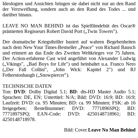
Ideologien und Ansichten bringen sie dabei nicht nur an den Rand
der Verzweiflung, sondern auch an den Rand des Todes ... und
darüber hinaus.
LEAVE NO MAN BEHIND ist das Spielfilmdebüt des Oscar®
prämierten Regisseurs Robert David Port („Twin Towers").
Der dramatische Kriegsthriller basiert auf wahren Begebenheiten
nach dem New Your Times-Bestseller „Peace" von Richard Bausch
und erinnert an das Ende des Zweiten Weltkrieges vor 75 Jahren.
Der Action-erfahrene Cast wird angeführt von Alexander Ludwig
(„Vikings", „Bad Boys for Life") und beinhaltet u.a. Franco Nero
(„Der Fall Collini", „John Wick: Kapitel 2") und RJ
Fetherstonhaugh („Snowpiercer").
TECHNISCHE DATEN
Ton:
DVD
: Dolby Digital 5.1;
BD
: dts-HD Master Audio 5.1;
Sprachen: DE, EN; Untertitel: N/A; Bild: DVD: 16:9; BD: 16:9;
Laufzeit: DVD: ca. 95 Minuten; BD: ca. 99 Minuten; FSK: ab 16
freigegeben; Bestellnummer: DVD: 7771896SPQ; BD:
7771897SPQ; EAN-Code: DVD: 4250148718961; BD:
4250148718978.
Bild: Cover
Leave No Man Behind