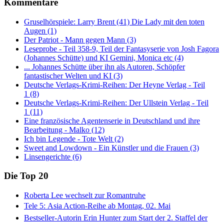
Kommentare
Gruselhörspiele: Larry Brent (41) Die Lady mit den toten
Augen (1)
Der Patriot - Mann gegen Mann (3)
Leseprobe - Teil 358-9, Teil der Fantasyserie von Josh Fagora
(Johannes Schütte) und KI Gemini, Monica etc (4)
... Johannes Schütte über ihn als Autoren, Schöpfer
fantastischer Welten und KI (3)
Deutsche Verlags-Krimi-Reihen: Der Heyne Verlag - Teil
1 (8)
Deutsche Verlags-Krimi-Reihen: Der Ullstein Verlag - Teil
1 (11)
Eine französische Agentenserie in Deutschland und ihre
Bearbeitung - Malko (12)
Ich bin Legende - Tote Welt (2)
Sweet and Lowdown - Ein Künstler und die Frauen (3)
Linsengerichte (6)
Die Top 20
Roberta Lee wechselt zur Romantruhe
Tele 5: Asia Action-Reihe ab Montag, 02. Mai
Bestseller-Autorin Erin Hunter zum Start der 2. Staffel der