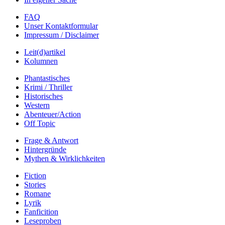
FAQ
Unser Kontaktformular
Impressum / Disclaimer
Leit(d)artikel
Kolumnen
Phantastisches
Krimi / Thriller
Historisches
Western
Abenteuer/Action
Off Topic
Frage & Antwort
Hintergründe
Mythen & Wirklichkeiten
Fiction
Stories
Romane
Lyrik
Fanficition
Leseproben