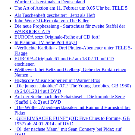
Warrior Cats erstmals in Deutschland
The Art of Action am 11. Februar um 0.05 Uhr bei TELE 5
Als Taschenheft gescheitert - Jetzt als Heft
John Woo: 3D-Remake von The Killer
Die neue Prophezeiung - Startschuss für zweite Staffel der
WARRIOR CATS
EUROPA setzt Originale-Reihe auf CD fort!
In Planung: TV-Serie Port Royal
»Verfluchte Karibik« - Drei Piraten-Abenteuer unter TELE 5-
Flagge
EUROPA-Originale 61 und 62 am 18.02.11 auf CD
erschienen
Wettbewerb bei Beltz und Gelberg: Gebe der Krakin einen
Namen...
Highscore Music kooperiert mit Warner Bros
„Die jungen Jakobiter“ (OT: The Young Jacobites, GB 1960)
ab 24.01.2014 auf DVD
Auf der Suche nach der Schatzinsel – Die komplette Serie
(Staffel 1 & 2) auf DVD
"Die Wölfe": Abenteuerklassiker mit Raimund Harmstorf bei
Pidax
„GEHEIMSACHE FÜNF“ (OT: Five Clues to Fortune, GB
1957) ab 24.01.2014 auf DVD
"Öl, der nächste Mann" mit Sean Connery bei Pidax auf
DVD