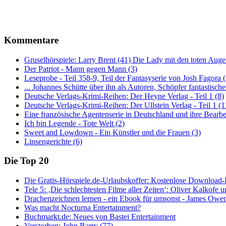
Kommentare
Gruselhörspiele: Larry Brent (41) Die Lady mit den toten Auge
Der Patriot - Mann gegen Mann (3)
Leseprobe - Teil 358-9, Teil der Fantasyserie von Josh Fagora
... Johannes Schütte über ihn als Autoren, Schöpfer fantastisch
Deutsche Verlags-Krimi-Reihen: Der Heyne Verlag - Teil 1 (8)
Deutsche Verlags-Krimi-Reihen: Der Ullstein Verlag - Teil 1 (1
Eine französische Agentenserie in Deutschland und ihre Bearbe
Ich bin Legende - Tote Welt (2)
Sweet and Lowdown - Ein Künstler und die Frauen (3)
Linsengerichte (6)
Die Top 20
Die Gratis-Hörspiele.de-Urlaubskoffer: Kostenlose Download-
Tele 5: ‚Die schlechtesten Filme aller Zeiten‘: Oliver Kalkofe
Drachenzeichnen lernen - ein Ebook für umsonst - James Owe
Was macht Nocturna Entertainment?
Buchmarkt.de: Neues von Bastei Entertainment
Verstorben: John Barry (77)