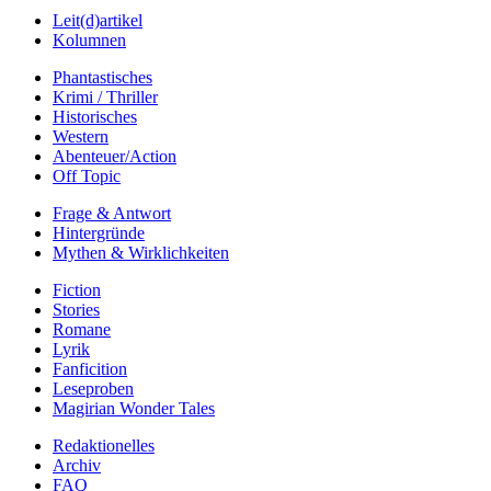
Leit(d)artikel
Kolumnen
Phantastisches
Krimi / Thriller
Historisches
Western
Abenteuer/Action
Off Topic
Frage & Antwort
Hintergründe
Mythen & Wirklichkeiten
Fiction
Stories
Romane
Lyrik
Fanficition
Leseproben
Magirian Wonder Tales
Redaktionelles
Archiv
FAQ