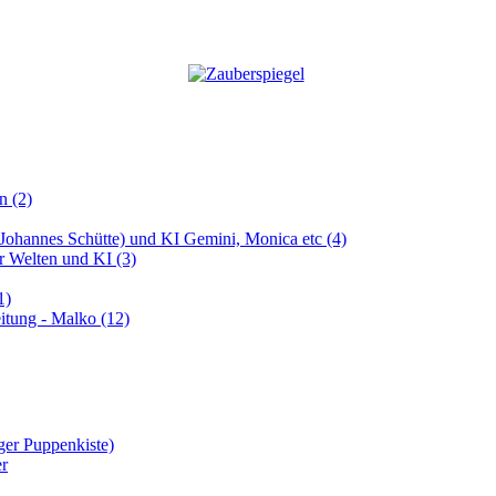
n (2)
 (Johannes Schütte) und KI Gemini, Monica etc (4)
er Welten und KI (3)
1)
itung - Malko (12)
er Puppenkiste)
r