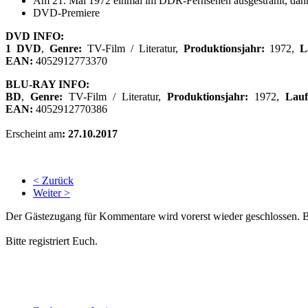
Am 21. Mai 1972 einmal im DDR-Fernsehen ausgestrahlt, dann 
DVD-Premiere
DVD INFO:
1 DVD
,
Genre:
TV-Film / Literatur,
Produktionsjahr:
1972,
La
EAN:
4052912773370
BLU-RAY INFO:
BD
,
Genre:
TV-Film / Literatur,
Produktionsjahr:
1972,
Laufz
EAN:
4052912770386
Erscheint am
: 27.10.2017
< Zurück
Weiter >
Der Gästezugang für Kommentare wird vorerst wieder geschlossen.
Bitte registriert Euch.