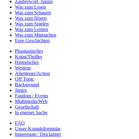
Zauberwort- Junior
Was zum Lesen
Was zum Schauen
Was zum Hören
Was zum Spielen
Was zum Lernen
Was zum Mitmachen
Eure Geschichten
Phantastisches
Krimi/Thriller
Historisches
Western
Abenteuer/Action
Off Topic
Background
Junior
Fandom / Events
Multimedia/Web
Gesellschaft
In eigener Sache
FAQ
Unser Kontaktformular
Impressum / Disclaimer