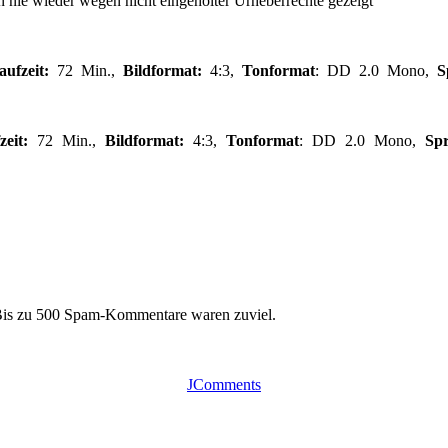
nie wieder wegen nicht eingeholter Urheberrechte gezeigt
ufzeit:
72 Min.,
Bildformat:
4:3,
Tonformat
: DD 2.0 Mono,
S
eit:
72 Min.,
Bildformat:
4:3,
Tonformat
: DD 2.0 Mono,
Sp
 Bis zu 500 Spam-Kommentare waren zuviel.
JComments