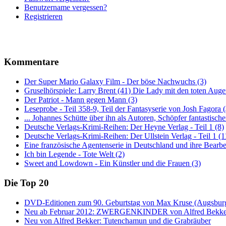
Benutzername vergessen?
Registrieren
Kommentare
Der Super Mario Galaxy Film - Der böse Nachwuchs (3)
Gruselhörspiele: Larry Brent (41) Die Lady mit den toten Auge
Der Patriot - Mann gegen Mann (3)
Leseprobe - Teil 358-9, Teil der Fantasyserie von Josh Fagora
... Johannes Schütte über ihn als Autoren, Schöpfer fantastisch
Deutsche Verlags-Krimi-Reihen: Der Heyne Verlag - Teil 1 (8)
Deutsche Verlags-Krimi-Reihen: Der Ullstein Verlag - Teil 1 (1
Eine französische Agentenserie in Deutschland und ihre Bearbe
Ich bin Legende - Tote Welt (2)
Sweet and Lowdown - Ein Künstler und die Frauen (3)
Die Top 20
DVD-Editionen zum 90. Geburtstag von Max Kruse (Augsburg
Neu ab Februar 2012: ZWERGENKINDER von Alfred Bekke
Neu von Alfred Bekker: Tutenchamun und die Grabräuber