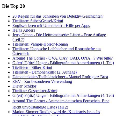
Die Top 20
20 Regeln für das Schreiben von Detektiv-Geschichten
Titellisten: Silber-Grusel-Krimi
Englisch lesen mit Untertiteln? - Hilfe per Apps
Helga Anders
Jerry Cotton - Die Heftromanserie: Listen - Erste Auflage
(Teil 7)
Titellisten: Vampir-Horror-Roman
Titellisten: Utopische Leihbücher und Romanhefte aus
Österreich
Around The Corner - OVA, OAV, OAD, ONA...? Wie bitte?
G.(ert) F.(ritz) Unger - Bibliografie mit Anmerkungen (1. Teil)
Titellisten - Silber-Krimi
Titellisten - Dämonenkiller (2. Auflage)
Dämonenkiller-Titelbildzeichner - Manuel Rodriguez Brea
ZBV - Zur besonderen Verwendung
Dieter Schidor
Titelliste: Gespenster-Krimi
G.(ert) F.(ritz) Unger - Bibliografie mit Anmerkungen (4. Teil)
Around The Corner - Anime im deutschen Fernsehen  Eine
leicht unvollständige Liste (Teil 2)
Marion Zimmer Bradley wird des Kindesmissbrauchs