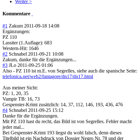
Weiter >
Kommentare
#1
Zakum
2011-09-18 14:08
Ergänzungen:
PZ 110
Lassiter (1.Auflage): 683
Western-Hit: 1646
#2
Schnabel
2011-09-21 10:08
Zakum, danke für die Ergänzungen...
#3
JLo
2011-09-25 01:06
Also - PZ 110 ist m.E. von Segrelles, siehe auch die spanische Seite:
telefonica.net/web2/fantagore/dn17/dn17.html
Aus meiner Sicht:
PZ: 1, 20, 35
Vampir TB: 16, 73
Gespenster-Krimi zusätzlich: 14, 37, 112, 146, 193, 436, 476
#4
Schnabel
2011-09-25 15:12
Danke für die Ergänzungen.
Mit PZ 110 hast du recht, das Bild ist von Segrelles. Fehler macht
jeder mal...
Bei Gespenster-Krimi 193 liegst du wohl falsch, denn dieses
Titelbild ist ein Nachdruck von Dossier Negro Nr. 78 und der