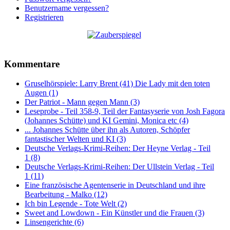
Benutzername vergessen?
Registrieren
Kommentare
Gruselhörspiele: Larry Brent (41) Die Lady mit den toten
Augen (1)
Der Patriot - Mann gegen Mann (3)
Leseprobe - Teil 358-9, Teil der Fantasyserie von Josh Fagora
(Johannes Schütte) und KI Gemini, Monica etc (4)
... Johannes Schütte über ihn als Autoren, Schöpfer
fantastischer Welten und KI (3)
Deutsche Verlags-Krimi-Reihen: Der Heyne Verlag - Teil
1 (8)
Deutsche Verlags-Krimi-Reihen: Der Ullstein Verlag - Teil
1 (11)
Eine französische Agentenserie in Deutschland und ihre
Bearbeitung - Malko (12)
Ich bin Legende - Tote Welt (2)
Sweet and Lowdown - Ein Künstler und die Frauen (3)
Linsengerichte (6)