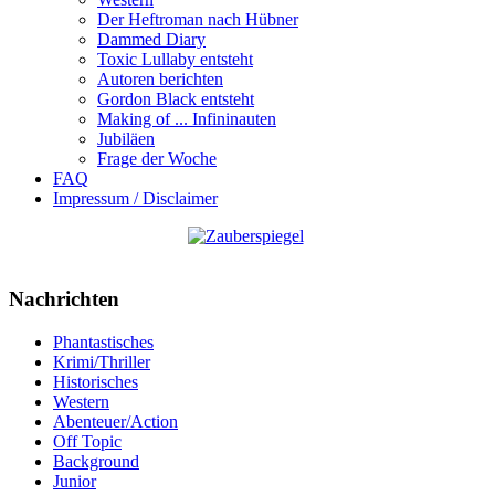
Der Heftroman nach Hübner
Dammed Diary
Toxic Lullaby entsteht
Autoren berichten
Gordon Black entsteht
Making of ... Infininauten
Jubiläen
Frage der Woche
FAQ
Impressum / Disclaimer
Nachrichten
Phantastisches
Krimi/Thriller
Historisches
Western
Abenteuer/Action
Off Topic
Background
Junior