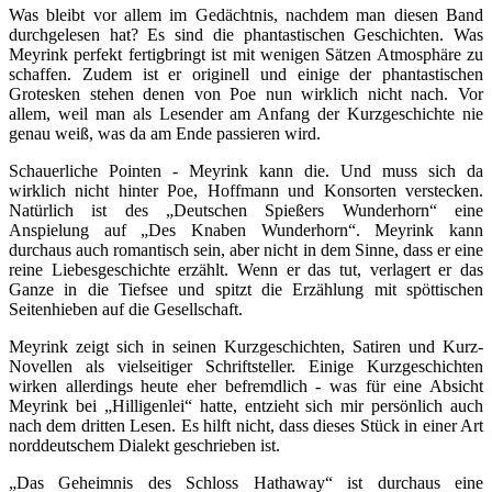
Was bleibt vor allem im Gedächtnis, nachdem man diesen Band
durchgelesen hat? Es sind die phantastischen Geschichten. Was
Meyrink perfekt fertigbringt ist mit wenigen Sätzen Atmosphäre zu
schaffen. Zudem ist er originell und einige der phantastischen
Grotesken stehen denen von Poe nun wirklich nicht nach. Vor
allem, weil man als Lesender am Anfang der Kurzgeschichte nie
genau weiß, was da am Ende passieren wird.
Schauerliche Pointen - Meyrink kann die. Und muss sich da
wirklich nicht hinter Poe, Hoffmann und Konsorten verstecken.
Natürlich ist des „Deutschen Spießers Wunderhorn“ eine
Anspielung auf „Des Knaben Wunderhorn“. Meyrink kann
durchaus auch romantisch sein, aber nicht in dem Sinne, dass er eine
reine Liebesgeschichte erzählt. Wenn er das tut, verlagert er das
Ganze in die Tiefsee und spitzt die Erzählung mit spöttischen
Seitenhieben auf die Gesellschaft.
Meyrink zeigt sich in seinen Kurzgeschichten, Satiren und Kurz-
Novellen als vielseitiger Schriftsteller. Einige Kurzgeschichten
wirken allerdings heute eher befremdlich - was für eine Absicht
Meyrink bei „Hilligenlei“ hatte, entzieht sich mir persönlich auch
nach dem dritten Lesen. Es hilft nicht, dass dieses Stück in einer Art
norddeutschem Dialekt geschrieben ist.
„Das Geheimnis des Schloss Hathaway“ ist durchaus eine