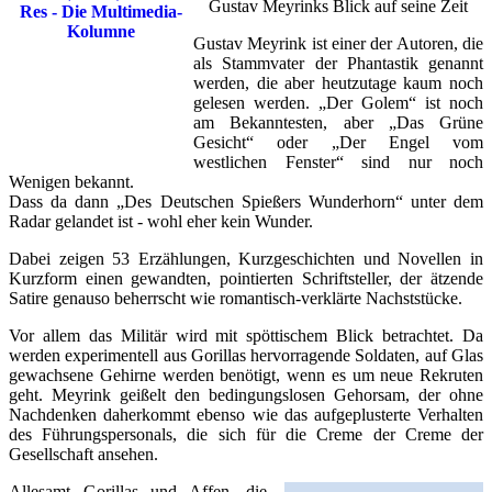
Gustav Meyrinks Blick auf seine Zeit
Gustav Meyrink ist einer der Autoren, die
als Stammvater der Phantastik genannt
werden, die aber heutzutage kaum noch
gelesen werden. „Der Golem“ ist noch
am Bekanntesten, aber „Das Grüne
Gesicht“ oder „Der Engel vom
westlichen Fenster“ sind nur noch
Wenigen bekannt.
Dass da dann „Des Deutschen Spießers Wunderhorn“ unter dem
Radar gelandet ist - wohl eher kein Wunder.
Dabei zeigen 53 Erzählungen, Kurzgeschichten und Novellen in
Kurzform einen gewandten, pointierten Schriftsteller, der ätzende
Satire genauso beherrscht wie romantisch-verklärte Nachststücke.
Vor allem das Militär wird mit spöttischem Blick betrachtet. Da
werden experimentell aus Gorillas hervorragende Soldaten, auf Glas
gewachsene Gehirne werden benötigt, wenn es um neue Rekruten
geht. Meyrink geißelt den bedingungslosen Gehorsam, der ohne
Nachdenken daherkommt ebenso wie das aufgeplusterte Verhalten
des Führungspersonals, die sich für die Creme der Creme der
Gesellschaft ansehen.
Allesamt Gorillas und Affen, die