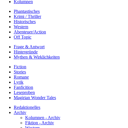
Kolumnen
Phantastisches
Krimi / Thriller
Historisches
Western
Abenteuer/Action
Off Topic
Frage & Antwort
Hintergründe
Mythen & Wirklichkeiten
Fiction
Stories
Romane
Lyrik
Fanficition
Leseproben
Magirian Wonder Tales
Redaktionelles
Archiv
Kolumnen - Archiv
Fiktion - Archiv
Western