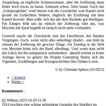
Anspielung an englische Schauerromane, aber die Auflösung dann
leider doch etwas zu banal. Amüsant schon. Aber banal. Auch das
„Schöpsoglobin“ wird ebenso wie die Geschichte vom Kamel nicht
gerade im Gedächtnis bleiben, obgleich die Erzählung mit dem
Kamel beweist: Man sollte sich das mit dem Bushido gut überlegen.
Für Einiges fehlt uns da einfach der Zeitbezug oder das, was
Meyrink mit Spott begießt ist einfach nicht mehr vorhanden.
Generell macht die Durchsicht und das Durchlesen des Bandes
Vergnügen. Auch, wenn nicht alles unbedingt zündet - uns fehlt da
oftmals der Zeitbezug für gewisse Dinge. Als Einstieg in die Welt
von Meyrink lohnt sich der Band allerdings. Und wenn man nicht
das Glück hat ihn antiquarisch aufzutreiben - aktuell scheint es keine
Auflage davon zu geben: Im Projekt Gutenberg finden sich die
Vignetten, Erzählungen und Kurzgeschichten fürs Online-Lesen.
© by Christian Spliess (10/2023)
< Zurück
Weiter >
Kommentare
#1
William
2023-10-29 11:58
2014 erschien eine schöne gebundene Ausgabe des Spießers im