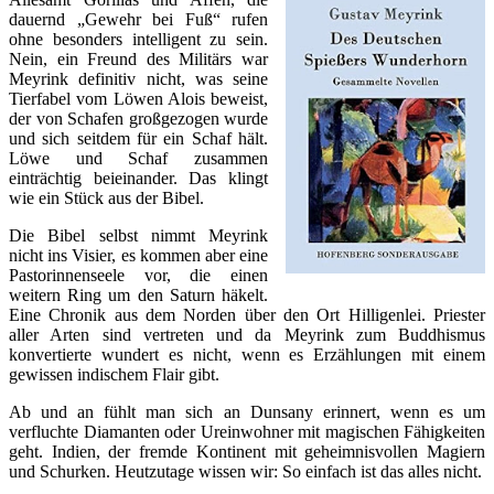
dauernd „Gewehr bei Fuß“ rufen
ohne besonders intelligent zu sein.
Nein, ein Freund des Militärs war
Meyrink definitiv nicht, was seine
Tierfabel vom Löwen Alois beweist,
der von Schafen großgezogen wurde
und sich seitdem für ein Schaf hält.
Löwe und Schaf zusammen
einträchtig beieinander. Das klingt
wie ein Stück aus der Bibel.
Die Bibel selbst nimmt Meyrink
nicht ins Visier, es kommen aber eine
Pastorinnenseele vor, die einen
weitern Ring um den Saturn häkelt.
Eine Chronik aus dem Norden über den Ort Hilligenlei. Priester
aller Arten sind vertreten und da Meyrink zum Buddhismus
konvertierte wundert es nicht, wenn es Erzählungen mit einem
gewissen indischem Flair gibt.
Ab und an fühlt man sich an Dunsany erinnert, wenn es um
verfluchte Diamanten oder Ureinwohner mit magischen Fähigkeiten
geht. Indien, der fremde Kontinent mit geheimnisvollen Magiern
und Schurken. Heutzutage wissen wir: So einfach ist das alles nicht.