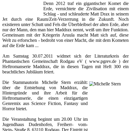
Denn 2012 traf ein gigantischer Komet die
Erde, vernichtete die Zivilisation mit einem
Schlag - und schleuderte Matt Drax in seinem
Jet durch eine Raum/Zeit-Verzerrung in die Zukunft. Noch
existieren unter Schutt und Fels die Überbleibsel der alten Erde, aber
nur der Mann, den man hier Maddrax nennt, weiß um ihre Funktion.
Gemeinsam mit der Kriegerin Aruula macht Matt sich auf, diese
Welt zu erforschen - bedroht von einer Macht, die mit dem Kometen
auf die Erde kam ...
Am Samstag 30.07.2011 widmet sich der Literaturkreis der
Phantastischen Gemeinschaft Rodgau eV ( www.pgrev.de ) der
Heftromanserie Maddrax, die in diesen Tagen mit Heft 300 ein
beachtliches Jubiläum feiert.
Die Stammautorin Michelle Stern erzählt:
über die Entstehung von Maddrax, die
Hintergründe und ihre Arbeit für die
Heftromanserie, die einen einzigartigen
Genremix aus Science Fiction, Fantasy und
Horror bietet.
Die Veranstaltung beginnt um 20.00 Uhr im
Jugendhaus Dudenhofen, Freiherr- vom-
Stein- Straße 8, 63110 Rodgau. Der Eintritt ist