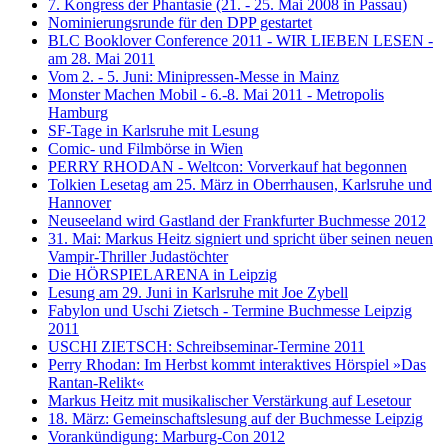
7. Kongress der Phantasie (21. - 25. Mai 2008 in Passau)
Nominierungsrunde für den DPP gestartet
BLC Booklover Conference 2011 - WIR LIEBEN LESEN -
am 28. Mai 2011
Vom 2. - 5. Juni: Minipressen-Messe in Mainz
Monster Machen Mobil - 6.-8. Mai 2011 - Metropolis
Hamburg
SF-Tage in Karlsruhe mit Lesung
Comic- und Filmbörse in Wien
PERRY RHODAN - Weltcon: Vorverkauf hat begonnen
Tolkien Lesetag am 25. März in Oberrhausen, Karlsruhe und
Hannover
Neuseeland wird Gastland der Frankfurter Buchmesse 2012
31. Mai: Markus Heitz signiert und spricht über seinen neuen
Vampir-Thriller Judastöchter
Die HÖRSPIELARENA in Leipzig
Lesung am 29. Juni in Karlsruhe mit Joe Zybell
Fabylon und Uschi Zietsch - Termine Buchmesse Leipzig
2011
USCHI ZIETSCH: Schreibseminar-Termine 2011
Perry Rhodan: Im Herbst kommt interaktives Hörspiel »Das
Rantan-Relikt«
Markus Heitz mit musikalischer Verstärkung auf Lesetour
18. März: Gemeinschaftslesung auf der Buchmesse Leipzig
Vorankündigung: Marburg-Con 2012