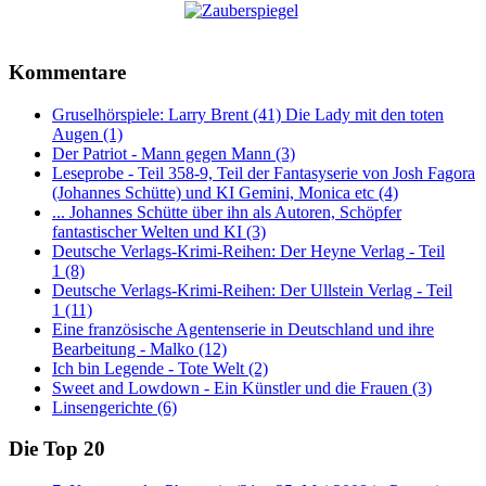
Kommentare
Gruselhörspiele: Larry Brent (41) Die Lady mit den toten
Augen (1)
Der Patriot - Mann gegen Mann (3)
Leseprobe - Teil 358-9, Teil der Fantasyserie von Josh Fagora
(Johannes Schütte) und KI Gemini, Monica etc (4)
... Johannes Schütte über ihn als Autoren, Schöpfer
fantastischer Welten und KI (3)
Deutsche Verlags-Krimi-Reihen: Der Heyne Verlag - Teil
1 (8)
Deutsche Verlags-Krimi-Reihen: Der Ullstein Verlag - Teil
1 (11)
Eine französische Agentenserie in Deutschland und ihre
Bearbeitung - Malko (12)
Ich bin Legende - Tote Welt (2)
Sweet and Lowdown - Ein Künstler und die Frauen (3)
Linsengerichte (6)
Die Top 20