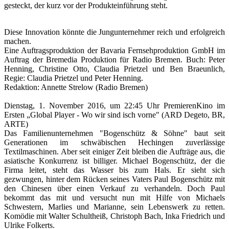
gesteckt, der kurz vor der Produkteinführung steht.
Diese Innovation könnte die Jungunternehmer reich und erfolgreich
machen.
Eine Auftragsproduktion der Bavaria Fernsehproduktion GmbH im
Auftrag der Bremedia Produktion für Radio Bremen. Buch: Peter
Henning, Christine Otto, Claudia Prietzel und Ben Braeunlich,
Regie: Claudia Prietzel und Peter Henning.
Redaktion: Annette Strelow (Radio Bremen)
Dienstag, 1. November 2016, um 22:45 Uhr
PremierenKino im
Ersten
„Global Player - Wo wir sind isch vorne" (ARD Degeto, BR,
ARTE)
Das Familienunternehmen "Bogenschütz & Söhne" baut seit
Generationen im schwäbischen Hechingen zuverlässige
Textilmaschinen. Aber seit einiger Zeit bleiben die Aufträge aus, die
asiatische Konkurrenz ist billiger. Michael Bogenschütz, der die
Firma leitet, steht das Wasser bis zum Hals. Er sieht sich
gezwungen, hinter dem Rücken seines Vaters Paul Bogenschütz mit
den Chinesen über einen Verkauf zu verhandeln. Doch Paul
bekommt das mit und versucht nun mit Hilfe von Michaels
Schwestern, Marlies und Marianne, sein Lebenswerk zu retten.
Komödie mit Walter Schultheiß, Christoph Bach, Inka Friedrich und
Ulrike Folkerts.