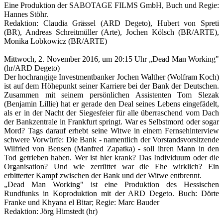
Eine Produktion der SABOTAGE FILMS GmbH, Buch und Regie:
Hannes Stöhr.
Redaktion: Claudia Grässel (ARD Degeto), Hubert von Spreti
(BR), Andreas Schreitmüller (Arte), Jochen Kölsch (BR/ARTE),
Monika Lobkowicz (BR/ARTE)
Mittwoch, 2. November 2016, um 20:15 Uhr
„Dead Man Working"
(hr/ARD Degeto)
Der hochrangige Investmentbanker Jochen Walther (Wolfram Koch)
ist auf dem Höhepunkt seiner Karriere bei der Bank der Deutschen.
Zusammen mit seinem persönlichen Assistenten Tom Slezak
(Benjamin Lillie) hat er gerade den Deal seines Lebens eingefädelt,
als er in der Nacht der Siegesfeier für alle überraschend vom Dach
der Bankzentrale in Frankfurt springt. War es Selbstmord oder sogar
Mord? Tags darauf erhebt seine Witwe in einem Fernsehinterview
schwere Vorwürfe: Die Bank - namentlich der Vorstandsvorsitzende
Wilfried von Bensen (Manfred Zapatka) - soll ihren Mann in den
Tod getrieben haben. Wer ist hier krank? Das Individuum oder die
Organisation? Und wie zerrüttet war die Ehe wirklich? Ein
erbitterter Kampf zwischen der Bank und der Witwe entbrennt.
„Dead Man Working" ist eine Produktion des Hessischen
Rundfunks in Koproduktion mit der ARD Degeto. Buch: Dörte
Franke und Khyana el Bitar; Regie: Marc Bauder
Redaktion: Jörg Himstedt (hr)