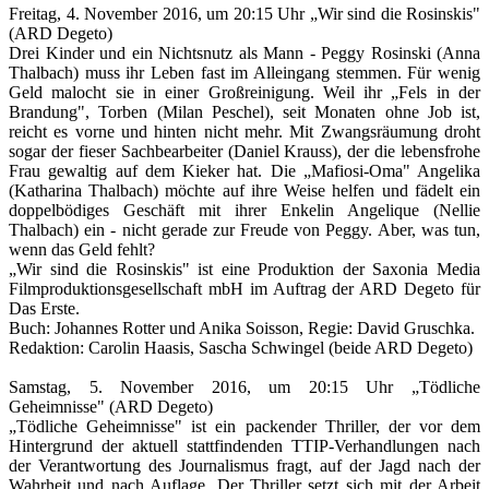
Freitag, 4. November 2016, um 20:15 Uhr
„Wir sind die Rosinskis"
(ARD Degeto)
Drei Kinder und ein Nichtsnutz als Mann - Peggy Rosinski (Anna
Thalbach) muss ihr Leben fast im Alleingang stemmen. Für wenig
Geld malocht sie in einer Großreinigung. Weil ihr „Fels in der
Brandung", Torben (Milan Peschel), seit Monaten ohne Job ist,
reicht es vorne und hinten nicht mehr. Mit Zwangsräumung droht
sogar der fieser Sachbearbeiter (Daniel Krauss), der die lebensfrohe
Frau gewaltig auf dem Kieker hat. Die „Mafiosi-Oma" Angelika
(Katharina Thalbach) möchte auf ihre Weise helfen und fädelt ein
doppelbödiges Geschäft mit ihrer Enkelin Angelique (Nellie
Thalbach) ein - nicht gerade zur Freude von Peggy. Aber, was tun,
wenn das Geld fehlt?
„Wir sind die Rosinskis" ist eine Produktion der Saxonia Media
Filmproduktionsgesellschaft mbH im Auftrag der ARD Degeto für
Das Erste.
Buch: Johannes Rotter und Anika Soisson, Regie: David Gruschka.
Redaktion: Carolin Haasis, Sascha Schwingel (beide ARD Degeto)
Samstag, 5. November 2016, um 20:15 Uhr
„Tödliche
Geheimnisse" (ARD Degeto)
„Tödliche Geheimnisse" ist ein packender Thriller, der vor dem
Hintergrund der aktuell stattfindenden TTIP-Verhandlungen nach
der Verantwortung des Journalismus fragt, auf der Jagd nach der
Wahrheit und nach Auflage. Der Thriller setzt sich mit der Arbeit