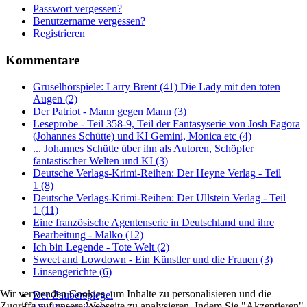
Passwort vergessen?
Benutzername vergessen?
Registrieren
Kommentare
Gruselhörspiele: Larry Brent (41) Die Lady mit den toten
Augen (2)
Der Patriot - Mann gegen Mann (3)
Leseprobe - Teil 358-9, Teil der Fantasyserie von Josh Fagora
(Johannes Schütte) und KI Gemini, Monica etc (4)
... Johannes Schütte über ihn als Autoren, Schöpfer
fantastischer Welten und KI (3)
Deutsche Verlags-Krimi-Reihen: Der Heyne Verlag - Teil
1 (8)
Deutsche Verlags-Krimi-Reihen: Der Ullstein Verlag - Teil
1 (11)
Eine französische Agentenserie in Deutschland und ihre
Bearbeitung - Malko (12)
Ich bin Legende - Tote Welt (2)
Sweet and Lowdown - Ein Künstler und die Frauen (3)
Linsengerichte (6)
Wir verwenden Cookies, um Inhalte zu personalisieren und die
Der Zauberspiegel
Zugriffe auf unsere Webseite zu analysieren. Indem Sie "Akzeptieren"